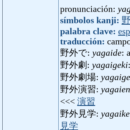
pronunciación:
ya
símbolos kanji:
palabra clave:
esp
traducción:
campos
野外で:
yagaide
: 
野外劇:
yagaigeki
野外劇場:
yagaige
野外演習:
yagaie
<<<
演習
野外見学:
yagaik
見学