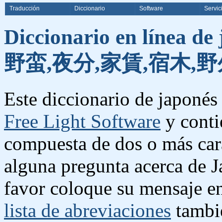
Traducción
Diccionario
Software
Servic
Diccionario en línea de
野蛮,夜分,家賃,宿木,野
Este diccionario de japonés 
Free Light Software
y conti
compuesta de dos o más cara
alguna pregunta acerca de J
favor coloque su mensaje e
lista de abreviaciones
tambié