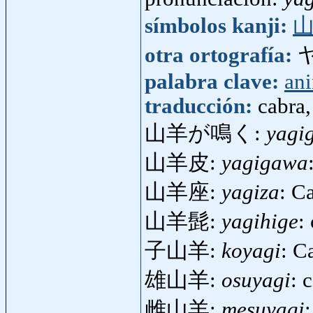
símbolos kanji:
otra ortografía:
palabra clave:
an
traducción:
cabra,
山羊が鳴く:
yagi
山羊皮:
yagigawa
山羊座:
yagiza
: C
山羊髭:
yagihige
:
子山羊:
koyagi
: C
雄山羊:
osuyagi
: 
雌山羊:
mesuyagi