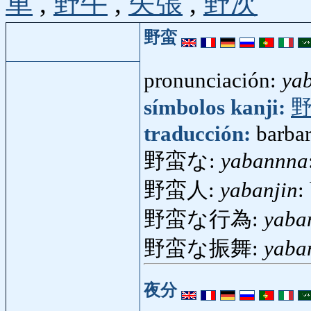
車
,
野牛
,
矢張
,
野次
野蛮
pronunciación:
ya
símbolos kanji:
traducción:
barba
野蛮な:
yabannna
野蛮人:
yabanjin
:
野蛮な行為:
yaba
野蛮な振舞:
yaba
夜分