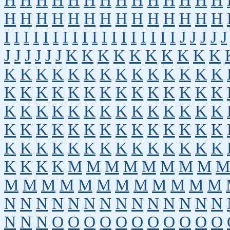
H
H
H
H
H
H
H
H
H
H
H
H
H
H
H
H
H
H
H
H
H
H
H
H
H
H
H
H
I
I
I
I
I
I
I
I
I
I
I
I
I
I
I
I
I
I
J
J
J
J
J
J
J
J
J
J
J
K
K
K
K
K
K
K
K
K
K
K
K
K
K
K
K
K
K
K
K
K
K
K
K
K
K
K
K
K
K
K
K
K
K
K
K
K
K
K
K
K
K
K
K
K
K
K
K
K
K
K
K
K
K
K
K
K
K
K
K
K
K
K
K
K
K
K
K
K
K
K
K
K
K
K
K
K
K
K
K
K
K
K
K
M
M
M
M
M
M
M
M
M
M
M
M
M
M
M
M
M
M
M
M
M
N
N
N
N
N
N
N
N
N
N
N
N
N
N
N
N
N
O
O
O
O
O
O
O
O
O
O
O