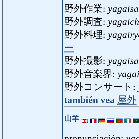
野外作業:
yagais
野外調査:
yagaic
野外料理:
yagairy
ー
野外撮影:
yagaisa
野外音楽界:
yaga
野外コンサート:
también vea
屋外
山羊
pronunciación:
yag