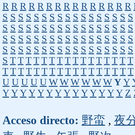
R
R
R
R
R
R
R
R
R
R
R
R
R
R
R
S
S
S
S
S
S
S
S
S
S
S
S
S
S
S
S
S
S
S
S
S
S
S
S
S
S
S
S
S
S
S
S
S
S
S
S
S
S
S
S
S
S
S
S
S
S
S
S
S
S
S
S
S
S
S
S
S
S
S
S
S
S
S
S
S
S
S
S
S
T
T
T
T
T
T
T
T
T
T
T
T
T
T
T
T
T
T
T
T
T
T
T
T
T
T
T
T
T
T
T
T
T
U
U
U
U
U
W
W
W
W
W
W
Y
Y
Y
Y
Y
Y
Y
Y
Y
Y
Y
Y
Y
Y
Y
Y
Z
Acceso directo:
野蛮
,
夜