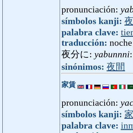
pronunciación:
ya
símbolos kanji:
palabra clave:
ti
traducción:
noche
夜分に:
yabunnni
sinónimos:
夜間
家賃
pronunciación:
ya
símbolos kanji:
palabra clave:
in