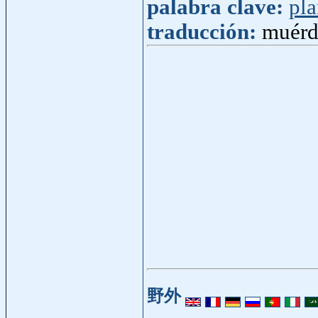
palabra clave:
pla
traducción:
muérda
野外