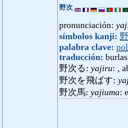
野次
pronunciación:
yaj
símbolos kanji:
palabra clave:
pol
traducción:
burlas
野次る:
yajiru
: , 
野次を飛ばす:
ya
野次馬:
yajiuma
: 