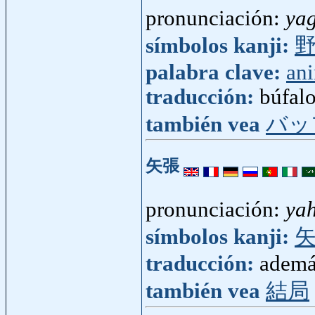
pronunciación:
ya
símbolos kanji:
palabra clave:
an
traducción:
búfal
también vea
バッ
矢張
pronunciación:
yah
símbolos kanji:
traducción:
ademá
también vea
結局