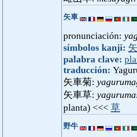
矢車
pronunciación:
ya
símbolos kanji:
palabra clave:
pla
traducción:
Yagur
矢車菊:
yaguruma
矢車草:
yaguruma
planta) <<<
草
野牛