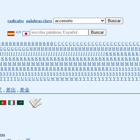
radicales
palabras clave
=>
B
B
B
B
B
B
B
B
B
B
B
B
B
B
B
C
C
C
C
C
C
C
C
C
C
C
C
C
C
C
C
C
C
C
C
C
C
C
G
G
G
G
G
G
G
G
H
H
H
H
H
H
H
H
H
H
H
H
H
H
H
H
H
H
H
H
H
H
H
H
H
H
H
H
H
I
I
I
I
I
I
J
J
J
J
J
J
J
J
J
J
J
J
J
J
J
J
J
J
J
J
J
J
J
J
J
J
J
J
J
J
J
J
J
J
J
J
J
K
K
K
K
K
K
K
K
K
K
K
K
K
K
K
K
K
K
K
K
K
K
K
K
K
K
K
K
K
K
K
K
K
K
K
K
K
K
K
K
K
K
K
K
K
K
K
M
M
M
M
M
M
M
M
M
M
M
M
M
M
M
M
M
M
M
M
M
M
M
M
M
M
M
M
M
M
R
R
R
R
R
R
R
R
R
R
R
R
R
R
R
R
R
R
R
R
R
R
R
R
R
R
R
R
R
S
S
S
S
S
S
S
S
S
S
S
S
S
S
S
S
S
S
S
S
S
S
S
S
S
S
S
S
S
S
S
S
S
S
S
S
S
S
S
S
S
S
S
S
S
S
S
S
S
S
S
S
S
S
S
T
T
T
T
T
U
U
U
U
U
U
U
U
U
W
W
W
W
W
W
Y
Y
Y
Y
Y
Y
Y
Y
Y
Y
Y
Y
Y
Y
Y
Y
足
,
差出
,
差金
tos