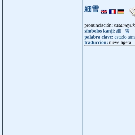
細雪
pronunciación:
sasameyuk
símbolos kanji:
細
,
雪
palabra clave:
estado atm
traducción:
nieve ligera