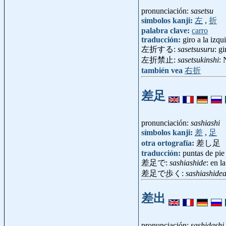
pronunciación:
sasetsu
símbolos kanji:
左
,
折
palabra clave:
carro
traducción:
giro a la izqu
左折する:
sasetsusuru
: gi
左折禁止:
sasetsukinshi
: 
también vea
右折
差足
pronunciación:
sashiashi
símbolos kanji:
差
,
足
otra ortografía:
差し足
traducción:
puntas de pie 
差足で:
sashiashide
: en l
差足で歩く:
sashiashide
差出
pronunciación:
sashidashi