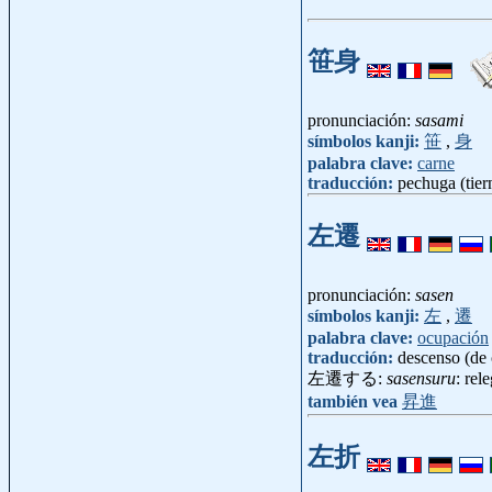
笹身
pronunciación:
sasami
símbolos kanji:
笹
,
身
palabra clave:
carne
traducción:
pechuga (tier
左遷
pronunciación:
sasen
símbolos kanji:
左
,
遷
palabra clave:
ocupación
traducción:
descenso (de 
左遷する:
sasensuru
: rel
también vea
昇進
左折