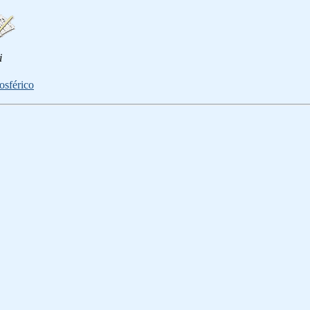
i
osférico