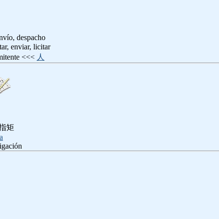
envío, despacho
ar, enviar, licitar
emitente <<<
人
 指矩
a
tigación