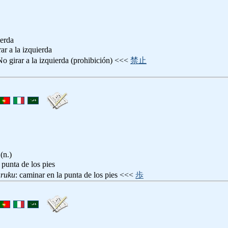
ierda
rar a la izquierda
No girar a la izquierda (prohibición) <<<
禁止
(n.)
a punta de los pies
aruku
: caminar en la punta de los pies <<<
歩