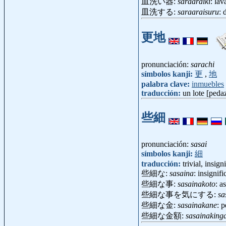
皿洗い器:
saraaraiki
: la
皿洗する:
saraaraisuru
: 
更地
pronunciación:
sarachi
símbolos kanji:
更
,
地
palabra clave:
inmuebles
traducción:
un lote [peda
些細
pronunciación:
sasai
símbolos kanji:
細
traducción:
trivial, insign
些細な:
sasaina
: insignif
些細な事:
sasainakoto
: a
些細な事を気にする:
sa
些細な金:
sasainakane
: 
些細な金額:
sasainaking