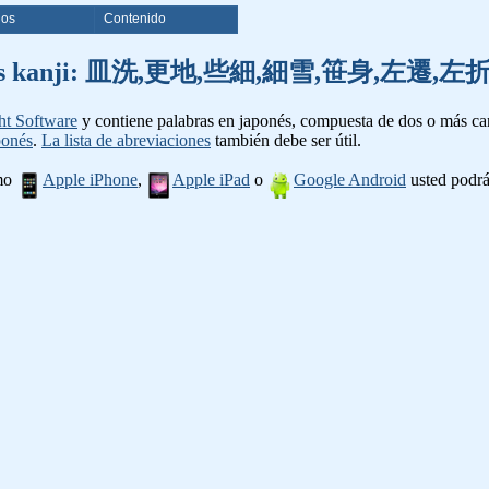
ios
Contenido
e palabras kanji: 皿洗,更地,些細,細雪,笹身,左
ht Software
y contiene palabras en japonés, compuesta de dos o más cara
ponés
.
La lista de abreviaciones
también debe ser útil.
omo
Apple iPhone
,
Apple iPad
o
Google Android
usted podrá