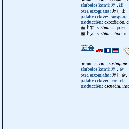
símbolos kanji:
差
,
出
otra ortografía:
差し出
palabra clave:
transporte
traducción:
expedición, 
差出す:
sashidasu
: present
差出人:
sashidashinin
: r
差金
pronunciación:
sashigane
símbolos kanji:
差
,
金
otra ortografía:
差し金,
palabra clave:
herramient
traducción:
escuadra, ins