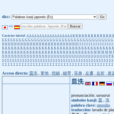
dicc:
=>
Carácter inicial
:
A
A
A
A
A
A
A
A
A
A
A
A
A
A
A
A
A
A
B
B
B
B
B
B
B
B
B
B
B
B
B
E
E
E
E
E
G
G
G
G
G
G
G
G
G
G
G
G
G
G
G
G
G
G
G
G
G
G
G
G
G
G
G
G
G
G
G
G
H
H
H
H
H
H
H
H
H
H
H
H
H
H
H
H
H
H
H
H
H
H
H
H
H
I
I
I
I
I
I
I
I
I
I
I
I
I
I
I
I
I
I
I
I
K
K
K
K
K
K
K
K
K
K
K
K
K
K
K
K
K
K
K
K
K
K
K
K
K
K
K
K
K
K
K
K
K
K
K
K
K
K
K
K
K
K
K
K
K
K
K
K
K
K
K
K
K
K
K
K
K
K
K
K
K
K
K
K
K
K
M
M
M
M
M
N
N
N
N
N
N
N
N
N
N
N
N
N
N
N
O
O
O
O
O
O
O
O
O
O
O
O
O
O
O
O
O
O
O
O
P
R
S
S
S
S
S
S
S
S
S
S
S
S
S
S
S
S
S
S
S
S
S
S
S
S
S
S
S
S
S
S
S
S
S
S
S
S
S
S
S
S
S
S
S
S
T
T
T
T
T
T
T
T
T
T
T
T
T
T
T
T
T
T
T
T
T
T
T
T
T
T
T
T
T
T
T
T
T
T
T
T
T
T
T
T
Acceso directo:
皿洗
,
更地
,
些細
,
細雪
,
笹身
,
左遷
,
左折
,
差
皿洗
pronunciación:
saraarai
símbolos kanji:
皿
,
洗
palabra clave:
utensilio
traducción:
lavado de pla