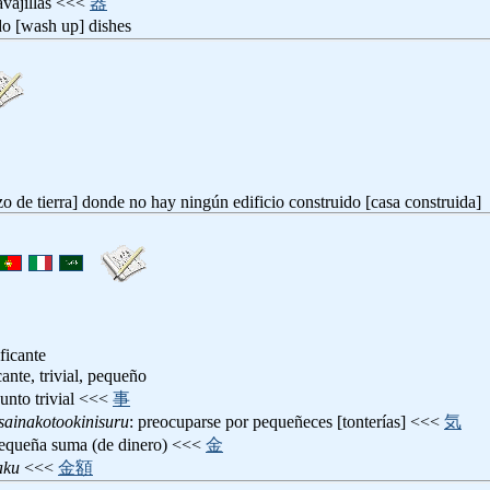
vavajillas <<<
器
do [wash up] dishes
zo de tierra] donde no hay ningún edificio construido [casa construida]
ificante
icante, trivial, pequeño
sunto trivial <<<
事
sainakotookinisuru
: preocuparse por pequeñeces [tonterías] <<<
気
pequeña suma (de dinero) <<<
金
aku
<<<
金額