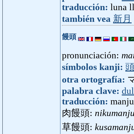
traducción:
luna l
también vea
新月
饅頭
pronunciación:
ma
símbolos kanji:
otra ortografía:
palabra clave:
dul
traducción:
manju
肉饅頭:
nikumanj
草饅頭:
kusamanj