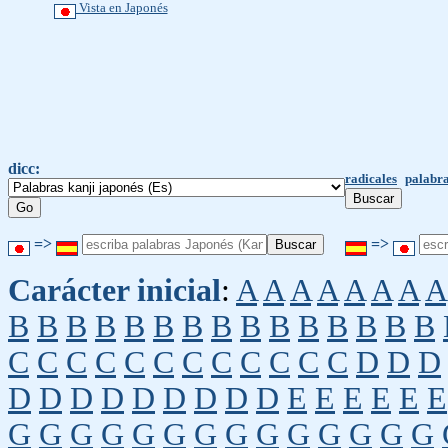
Vista en Japonés
dicc:
radicales
palabra
=>
=>
Carácter inicial
:
A
A
A
A
A
A
A
A
B
B
B
B
B
B
B
B
B
B
B
B
B
B
B
C
C
C
C
C
C
C
C
C
C
C
C
D
D
D
D
D
D
D
D
D
D
D
D
E
E
E
E
E
E
G
G
G
G
G
G
G
G
G
G
G
G
G
G