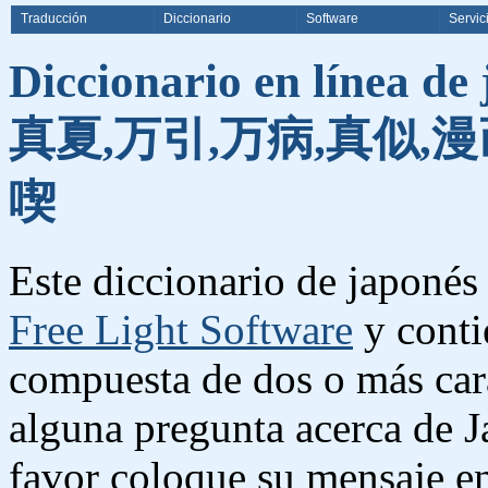
Traducción
Diccionario
Software
Servic
Diccionario en línea de
真夏,万引,万病,真似,漫
喫
Este diccionario de japonés 
Free Light Software
y conti
compuesta de dos o más cara
alguna pregunta acerca de J
favor coloque su mensaje e