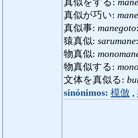
真似をする:
mane
真似が巧い:
mane
真似事:
manegoto
猿真似:
sarumane
物真似:
monoman
物真似する:
mono
文体を真似る:
bu
sinónimos:
模倣
,