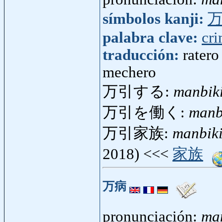
símbolos kanji:
palabra clave:
cr
traducción:
ratero
mechero
万引する:
manbik
万引を働く:
manb
万引家族:
manbik
2018) <<<
家族
万病
pronunciación:
ma