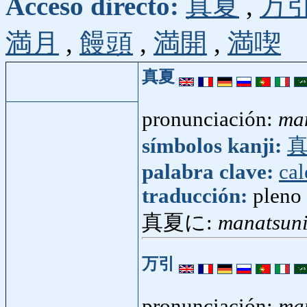
Acceso directo:
真夏
,
万
満月
,
饅頭
,
満開
,
満喫
真夏
pronunciación:
ma
símbolos kanji:
palabra clave:
cal
traducción:
pleno
真夏に:
manatsun
万引
pronunciación:
ma