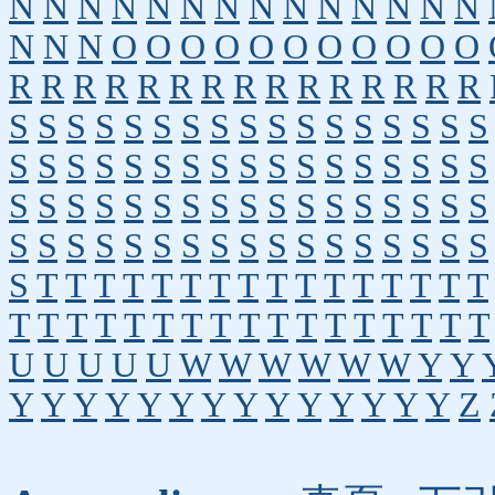
N
N
N
N
N
N
N
N
N
N
N
N
N
N
N
N
N
O
O
O
O
O
O
O
O
O
O
O
R
R
R
R
R
R
R
R
R
R
R
R
R
R
R
S
S
S
S
S
S
S
S
S
S
S
S
S
S
S
S
S
S
S
S
S
S
S
S
S
S
S
S
S
S
S
S
S
S
S
S
S
S
S
S
S
S
S
S
S
S
S
S
S
S
S
S
S
S
S
S
S
S
S
S
S
S
S
S
S
S
S
S
S
T
T
T
T
T
T
T
T
T
T
T
T
T
T
T
T
T
T
T
T
T
T
T
T
T
T
T
T
T
T
T
T
T
U
U
U
U
U
W
W
W
W
W
W
Y
Y
Y
Y
Y
Y
Y
Y
Y
Y
Y
Y
Y
Y
Y
Y
Z