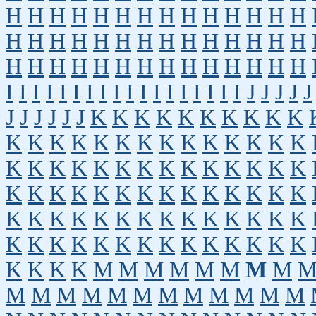
H
H
H
H
H
H
H
H
H
H
H
H
H
H
H
H
H
H
H
H
H
H
H
H
H
H
H
H
H
H
H
H
H
H
H
H
H
H
H
H
H
H
I
I
I
I
I
I
I
I
I
I
I
I
I
I
I
I
I
I
J
J
J
J
J
J
J
J
J
J
J
K
K
K
K
K
K
K
K
K
K
K
K
K
K
K
K
K
K
K
K
K
K
K
K
K
K
K
K
K
K
K
K
K
K
K
K
K
K
K
K
K
K
K
K
K
K
K
K
K
K
K
K
K
K
K
K
K
K
K
K
K
K
K
K
K
K
K
K
K
K
K
K
K
K
K
K
K
K
K
K
K
K
K
K
M
M
M
M
M
M
M
M
M
M
M
M
M
M
M
M
M
M
M
M