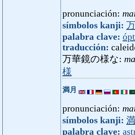
pronunciación:
ma
símbolos kanji:
palabra clave:
ópt
traducción:
calei
万華鏡の様な:
ma
様
満月
pronunciación:
ma
símbolos kanji:
palabra clave:
as