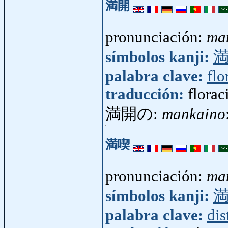
満開
pronunciación:
ma
símbolos kanji:
palabra clave:
flo
traducción:
florac
満開の:
mankaino
満喫
pronunciación:
ma
símbolos kanji:
palabra clave:
dis