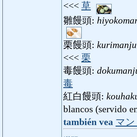
<<<
草
雛饅頭:
hiyokoma
栗饅頭:
kurimanj
<<<
栗
毒饅頭:
dokumanj
毒
紅白饅頭:
kouhak
blancos (servido e
también vea
マン