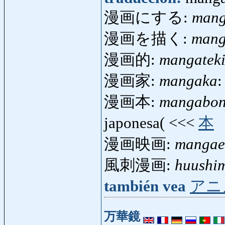
漫画にする:
mang
漫画を描く:
mang
漫画的:
mangatek
漫画家:
mangaka
:
漫画本:
mangabo
japonesa( <<<
本
漫画映画:
mangae
風刺漫画:
huushi
también vea
アニ
万華鏡