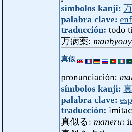
símbolos kanji:
palabra clave:
en
traducción:
todo 
万病薬:
manbyouy
真似
pronunciación:
ma
símbolos kanji:
palabra clave:
esp
traducción:
imita
真似る:
maneru
: 