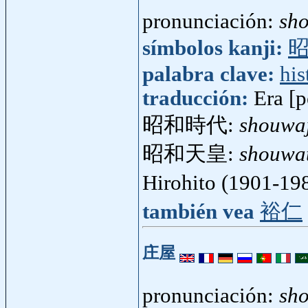
pronunciación:
sh
símbolos kanji:
palabra clave:
his
traducción:
Era [
昭和時代:
shouwaj
昭和天皇:
shouwa
Hirohito (1901-19
también vea
裕仁
庄屋
pronunciación:
sh