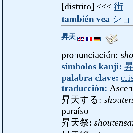
[distrito] <<<
街
también vea
ショ
昇天
pronunciación:
sh
símbolos kanji:
palabra clave:
cri
traducción:
Ascen
昇天する:
shoute
paraíso
昇天祭:
shoutensa