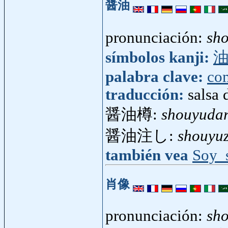
醤油
pronunciación:
sh
símbolos kanji:
palabra clave:
co
traducción:
salsa 
醤油樽:
shouyuda
醤油注し:
shouyuz
también vea
Soy_
肖像
pronunciación:
sh