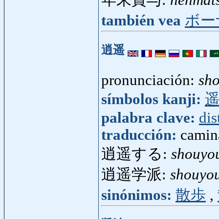
también vea
ボー
逍遥
pronunciación:
sh
símbolos kanji:
palabra clave:
dis
traducción:
camin
逍遥する:
shouyo
逍遥学派:
shouyo
sinónimos:
散歩
,