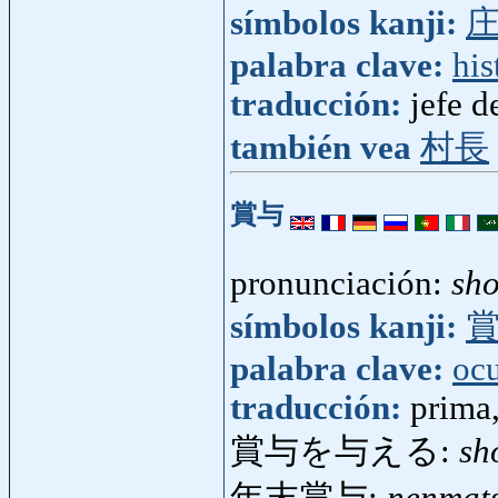
símbolos kanji:
palabra clave:
his
traducción:
jefe d
también vea
村長
賞与
pronunciación:
sh
símbolos kanji:
palabra clave:
oc
traducción:
prima,
賞与を与える:
sh
年末賞与:
nenmat