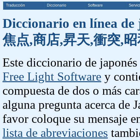
Traducción
Diccionario
Software
Servic
Diccionario en línea de
焦点,商店,昇天,衝突,昭
Este diccionario de japonés 
Free Light Software
y conti
compuesta de dos o más cara
alguna pregunta acerca de J
favor coloque su mensaje e
lista de abreviaciones
tambié