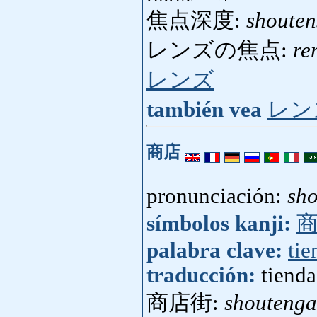
焦点深度:
shouten
レンズの焦点:
re
レンズ
también vea
レン
商店
pronunciación:
sh
símbolos kanji:
palabra clave:
tie
traducción:
tienda
商店街:
shoutenga