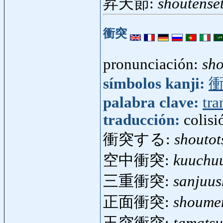
昇天節:
shoutense
衝突
pronunciación:
sho
símbolos kanji:
palabra clave:
tra
traducción:
colisi
衝突する:
shoutot
空中衝突:
kuuchu
三重衝突:
sanjuus
正面衝突:
shoume