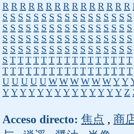
R
R
R
R
R
R
R
R
R
R
R
R
R
R
R
S
S
S
S
S
S
S
S
S
S
S
S
S
S
S
S
S
S
S
S
S
S
S
S
S
S
S
S
S
S
S
S
S
S
S
S
S
S
S
S
S
S
S
S
S
S
S
S
S
S
S
S
S
S
S
S
S
S
S
S
S
S
S
S
S
S
S
S
S
T
T
T
T
T
T
T
T
T
T
T
T
T
T
T
T
T
T
T
T
T
T
T
T
T
T
T
T
T
T
T
T
T
U
U
U
U
U
W
W
W
W
W
W
Y
Y
Y
Y
Y
Y
Y
Y
Y
Y
Y
Y
Y
Y
Y
Y
Z
Acceso directo:
焦点
,
商