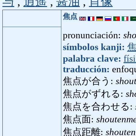
与
,
逍遥
,
醤油
,
肖像
焦点
pronunciación:
sh
símbolos kanji:
palabra clave:
fís
traducción:
enfoq
焦点が合う:
shou
焦点がずれる:
sh
焦点を合わせる:
焦点面:
shoutenm
焦点距離:
shouten