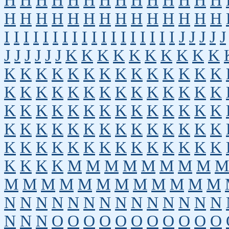
H
H
H
H
H
H
H
H
H
H
H
H
H
H
H
H
H
H
H
H
H
H
H
H
H
H
H
H
I
I
I
I
I
I
I
I
I
I
I
I
I
I
I
I
I
I
J
J
J
J
J
J
J
J
J
J
J
K
K
K
K
K
K
K
K
K
K
K
K
K
K
K
K
K
K
K
K
K
K
K
K
K
K
K
K
K
K
K
K
K
K
K
K
K
K
K
K
K
K
K
K
K
K
K
K
K
K
K
K
K
K
K
K
K
K
K
K
K
K
K
K
K
K
K
K
K
K
K
K
K
K
K
K
K
K
K
K
K
K
K
K
M
M
M
M
M
M
M
M
M
M
M
M
M
M
M
M
M
M
M
M
M
N
N
N
N
N
N
N
N
N
N
N
N
N
N
N
N
N
O
O
O
O
O
O
O
O
O
O
O