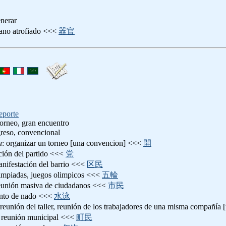
enerar
gano atrofiado <<<
器官
eporte
orneo, gran encuentro
greso, convencional
u
: organizar un torneo [una convencion] <<<
開
ción del partido <<<
党
anifestación del barrio <<<
区民
impiadas, juegos olimpicos <<<
五輪
reunión masiva de ciudadanos <<<
市民
ento de nado <<<
水泳
 reunión del taller, reunión de los trabajadores de una misma compañía
: reunión municipal <<<
町民