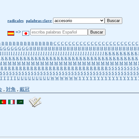
radicales
palabras clave
=>
B
B
B
B
B
B
B
B
B
B
B
B
B
B
B
C
C
C
C
C
C
C
C
C
C
C
C
C
C
C
C
C
C
C
C
C
C
C
G
G
G
G
G
G
G
G
H
H
H
H
H
H
H
H
H
H
H
H
H
H
H
H
H
H
H
H
H
H
H
H
H
H
H
H
H
I
I
I
I
I
I
J
J
J
J
J
J
J
J
J
J
J
J
J
J
J
J
J
J
J
J
J
J
J
J
J
J
J
J
J
J
J
J
J
J
J
J
J
K
K
K
K
K
K
K
K
K
K
K
K
K
K
K
K
K
K
K
K
K
K
K
K
K
K
K
K
K
K
K
K
K
K
K
K
K
K
K
K
K
K
K
K
K
K
K
M
M
M
M
M
M
M
M
M
M
M
M
M
M
M
M
M
M
M
M
M
M
M
M
M
M
M
M
M
M
R
R
R
R
R
R
R
R
R
R
R
R
R
R
R
R
R
R
R
R
R
R
R
R
R
R
R
R
R
S
S
S
S
S
S
S
S
S
S
S
S
S
S
S
S
S
S
S
S
S
S
S
S
S
S
S
S
S
S
S
S
S
S
S
S
S
S
S
S
S
S
S
S
S
S
S
S
S
S
S
S
S
S
S
T
T
T
T
T
U
U
U
U
U
U
U
U
U
W
W
W
W
W
W
Y
Y
Y
Y
Y
Y
Y
Y
Y
Y
Y
Y
Y
Y
Y
Y
会
,
対角
,
戴冠