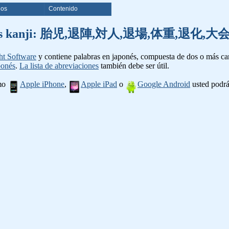
ios
Contenido
e palabras kanji: 胎児,退陣,対人,退場,体重,退
ht Software
y contiene palabras en japonés, compuesta de dos o más cara
ponés
.
La lista de abreviaciones
también debe ser útil.
omo
Apple iPhone
,
Apple iPad
o
Google Android
usted podrá