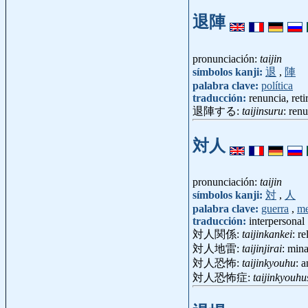
退陣
pronunciación:
taijin
símbolos kanji:
退
,
陣
palabra clave:
política
traducción:
renuncia, reti
退陣する:
taijinsuru
: renu
対人
pronunciación:
taijin
símbolos kanji:
対
,
人
palabra clave:
guerra
,
me
traducción:
interpersonal
対人関係:
taijinkankei
: r
対人地雷:
taijinjirai
: min
対人恐怖:
taijinkyouhu
: 
対人恐怖症:
taijinkyouh