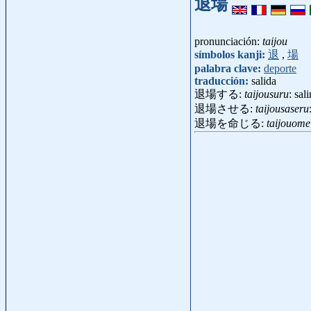
退場
pronunciación:
taijou
símbolos kanji:
退
,
場
palabra clave:
deporte
traducción:
salida
退場する:
taijousuru
: sali
退場させる:
taijousaseru
退場を命じる:
taijouomei