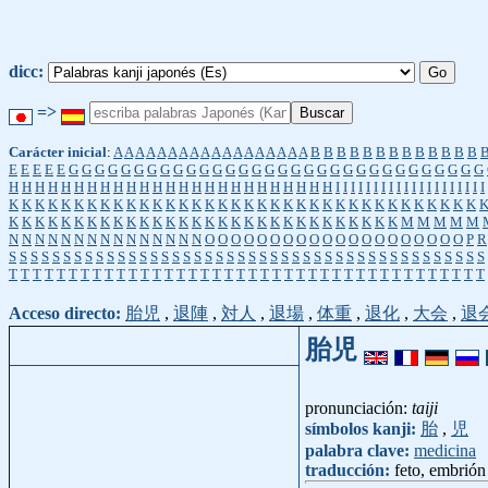
dicc:
=>
Carácter inicial
:
A
A
A
A
A
A
A
A
A
A
A
A
A
A
A
A
A
A
B
B
B
B
B
B
B
B
B
B
B
B
B
E
E
E
E
E
G
G
G
G
G
G
G
G
G
G
G
G
G
G
G
G
G
G
G
G
G
G
G
G
G
G
G
G
G
G
G
G
H
H
H
H
H
H
H
H
H
H
H
H
H
H
H
H
H
H
H
H
H
H
H
H
H
I
I
I
I
I
I
I
I
I
I
I
I
I
I
I
I
I
I
I
I
K
K
K
K
K
K
K
K
K
K
K
K
K
K
K
K
K
K
K
K
K
K
K
K
K
K
K
K
K
K
K
K
K
K
K
K
K
K
K
K
K
K
K
K
K
K
K
K
K
K
K
K
K
K
K
K
K
K
K
K
K
K
K
K
K
K
M
M
M
M
M
N
N
N
N
N
N
N
N
N
N
N
N
N
N
N
O
O
O
O
O
O
O
O
O
O
O
O
O
O
O
O
O
O
O
O
P
R
S
S
S
S
S
S
S
S
S
S
S
S
S
S
S
S
S
S
S
S
S
S
S
S
S
S
S
S
S
S
S
S
S
S
S
S
S
S
S
S
S
S
S
S
T
T
T
T
T
T
T
T
T
T
T
T
T
T
T
T
T
T
T
T
T
T
T
T
T
T
T
T
T
T
T
T
T
T
T
T
T
T
T
T
Acceso directo:
胎児
,
退陣
,
対人
,
退場
,
体重
,
退化
,
大会
,
退
胎児
pronunciación:
taiji
símbolos kanji:
胎
,
児
palabra clave:
medicina
traducción:
feto, embrión