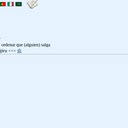
r
: ordenar que (alguien) salga
jiru
<<<
命