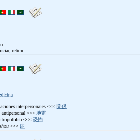
ro
nciar, retirar
dicina
elaciones interpersonales <<<
関係
a antipersonal <<<
地雷
antropofobia <<<
恐怖
ushou
<<<
症