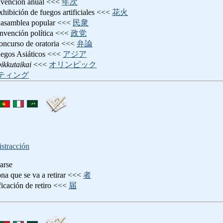
nvención anual <<<
年次
exhibición de fuegos artificiales <<<
花火
 asamblea popular <<<
民衆
onvención política <<<
政党
concurso de oratoria <<<
弁論
uegos Asiáticos <<<
アジア
ikkutaikai
<<<
オリンピック
ティング
istracción
rarse
sona que se va a retirar <<<
者
ificación de retiro <<<
届