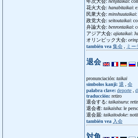
年次大会:
nenjitaikai
: co
花火大会:
hanabitaikai
: 
民衆大会:
minshuutaikai
:
政党大会:
seitoutaikai
: c
弁論大会:
benrontaikai
: 
アジア大会:
ajiataikai
: J
オリンピック大会:
orinp
también vea
集会
,
ミー
退会
pronunciación:
taikai
símbolos kanji:
退
,
会
palabra clave:
deporte
,
d
traducción:
retiro
退会する:
taikaisuru
: reti
退会者:
taikaisha
: le per
退会届:
taikaitodoke
: not
también vea
入会
対角