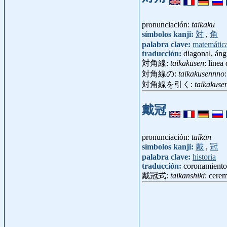
pronunciación:
taikaku
símbolos kanji:
対
,
角
palabra clave:
matemátic
traducción:
diagonal, áng
対角線:
taikakusen
: line
対角線の:
taikakusennno
対角線を引く:
taikakuse
戴冠
pronunciación:
taikan
símbolos kanji:
戴
,
冠
palabra clave:
historia
traducción:
coronamiento
戴冠式:
taikanshiki
: cere