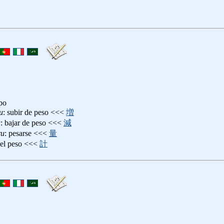
po
u
: subir de peso <<<
増
u
: bajar de peso <<<
減
ru
: pesarse <<<
量
 del peso <<<
計