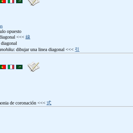
as
ulo opuesto
a diagonal <<<
線
: diagonal
nnohiku
: dibujar una linea diagonal <<<
引
monia de coronación <<<
式