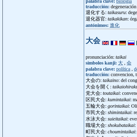
palabra clave:
biología
traducción:
degeneración
退化する:
taikasuru
: deg
退化器官:
taikakikan
: ór
antónimos:
進化
大会
pronunciación:
taikai
símbolos kanji:
大
,
会
palabra clave:
política
,
d
traducción:
convencion, t
大会の:
taikaino
: del con
大会を開く:
taikaiohirak
党大会:
toutaikai
: conven
区民大会:
kumintaikai
: m
五輪大会:
gorintaikai
: Ol
市民大会:
shimintaikai
: 
水泳大会:
suieitaikai
: ev
職場大会:
shokubataikai
:
町民大会:
choumintaikai