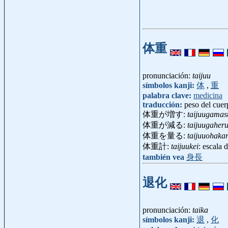
体重
pronunciación:
taijuu
símbolos kanji:
体
,
重
palabra clave:
medicina
traducción:
peso del cuer
体重が増す:
taijuugamas
体重が減る:
taijuugaher
体重を量る:
taijuuohaka
体重計:
taijuukei
: escala
también vea
身長
退化
pronunciación:
taika
símbolos kanji:
退
,
化