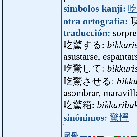
símbolos kanji:
otra ortografía:
traducción:
sorpre
吃驚する:
bikkuri
asustarse, espantar
吃驚して:
bikkuri
吃驚させる:
bikk
asombrar, maravill
吃驚箱:
bikkuriba
sinónimos:
驚愕
尾骨