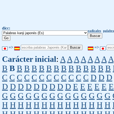
dicc:
radicales
palabra
=>
=>
Carácter inicial
:
A
A
A
A
A
A
A
A
B
B
B
B
B
B
B
B
B
B
B
B
B
B
B
C
C
C
C
C
C
C
C
C
C
C
C
D
D
D
D
D
D
D
D
D
D
D
D
E
E
E
E
E
E
G
G
G
G
G
G
G
G
G
G
G
G
G
G
H
H
H
H
H
H
H
H
H
H
H
H
H
H