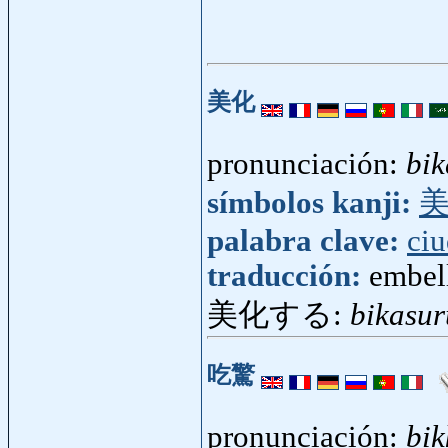
美化
pronunciación:
bik
símbolos kanji:
palabra clave:
ci
traducción:
embell
美化する:
bikasur
吃驚
pronunciación:
bik