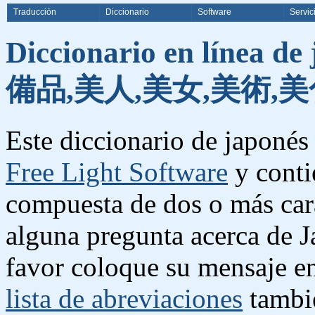
Traducción
Diccionario
Software
Servic
Diccionario en línea de
備品,美人,美女,美術,美
Este diccionario de japonés 
Free Light Software
y conti
compuesta de dos o más cara
alguna pregunta acerca de J
favor coloque su mensaje e
lista de abreviaciones
tambié