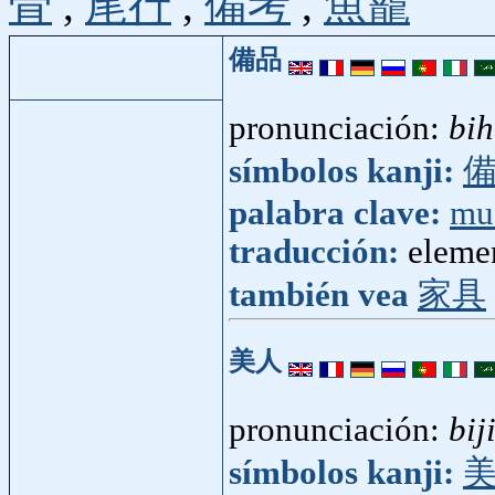
骨
,
尾行
,
備考
,
魚籠
備品
pronunciación:
bih
símbolos kanji:
palabra clave:
mu
traducción:
elemen
también vea
家具
美人
pronunciación:
bij
símbolos kanji: