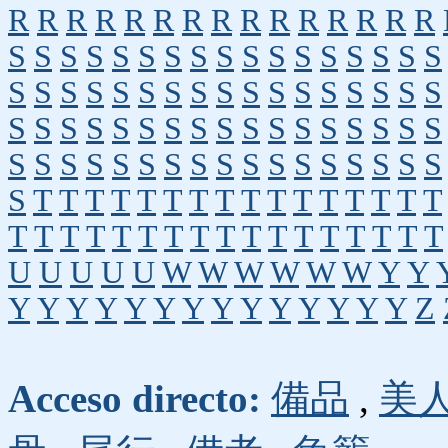
R
R
R
R
R
R
R
R
R
R
R
R
R
R
R
S
S
S
S
S
S
S
S
S
S
S
S
S
S
S
S
S
S
S
S
S
S
S
S
S
S
S
S
S
S
S
S
S
S
S
S
S
S
S
S
S
S
S
S
S
S
S
S
S
S
S
S
S
S
S
S
S
S
S
S
S
S
S
S
S
S
S
S
S
T
T
T
T
T
T
T
T
T
T
T
T
T
T
T
T
T
T
T
T
T
T
T
T
T
T
T
T
T
T
T
T
T
U
U
U
U
U
W
W
W
W
W
W
Y
Y
Y
Y
Y
Y
Y
Y
Y
Y
Y
Y
Y
Y
Y
Y
Z
Acceso directo:
備品
,
美