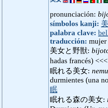
pronunciación:
bij
símbolos kanji:
palabra clave:
bel
traducción:
mujer
美女と野獣:
bijot
hadas francés) <<
眠れる美女:
nemu
durmientes (una n
眠
眠れる森の美女: