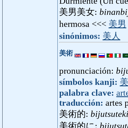
Durmiente (Un cue
美男美女:
binanbi
hermosa <<<
美男
sinónimos:
美人
美術
pronunciación:
bij
símbolos kanji:
palabra clave:
art
traducción:
artes 
美術的:
bijutsutek
美術的に:
bijutsut