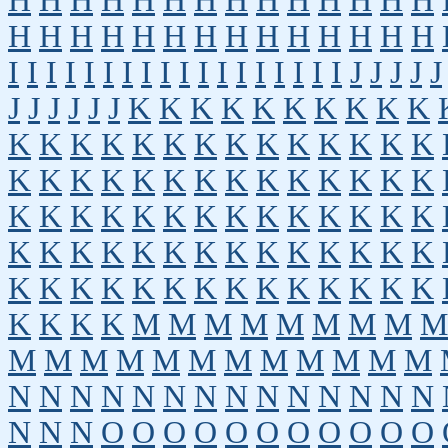
H
H
H
H
H
H
H
H
H
H
H
H
H
H
H
H
H
H
H
H
H
H
H
H
H
H
H
H
I
I
I
I
I
I
I
I
I
I
I
I
I
I
I
I
I
I
J
J
J
J
J
J
J
J
J
J
J
K
K
K
K
K
K
K
K
K
K
K
K
K
K
K
K
K
K
K
K
K
K
K
K
K
K
K
K
K
K
K
K
K
K
K
K
K
K
K
K
K
K
K
K
K
K
K
K
K
K
K
K
K
K
K
K
K
K
K
K
K
K
K
K
K
K
K
K
K
K
K
K
K
K
K
K
K
K
K
K
K
K
K
K
M
M
M
M
M
M
M
M
M
M
M
M
M
M
M
M
M
M
M
M
M
N
N
N
N
N
N
N
N
N
N
N
N
N
N
N
N
N
O
O
O
O
O
O
O
O
O
O
O