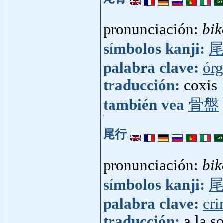
pronunciación:
bik
símbolos kanji:
palabra clave:
ór
traducción:
coxis
también vea
骨盤
尾行
pronunciación:
bi
símbolos kanji:
palabra clave:
cr
traducción:
a la s