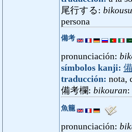
尾行する:
bikous
persona
備考
pronunciación:
bi
símbolos kanji:
traducción:
nota, 
備考欄:
bikouran
:
魚籠
pronunciación:
bik