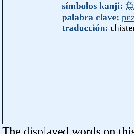
símbolos kanji:
palabra clave:
pe
traducción:
chiste
The displayed words on thi