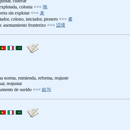
xplotar, cultivar
a explotada, colonia <<<
地
tierra sin explotar <<<
未
otador, colono, iniciador, pionero <<<
者
u
: asentamiento fronterizo <<<
辺境
na norma, enmienda, reforma, reajuste
sar, reajustar
aumento de sueldo <<<
給与