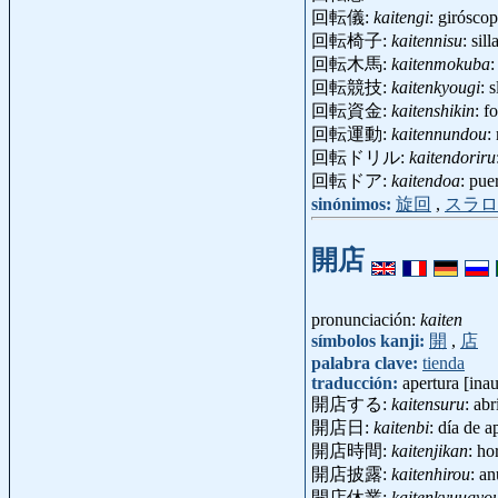
回転儀:
kaitengi
: girósco
回転椅子:
kaitennisu
: sil
回転木馬:
kaitenmokuba
:
回転競技:
kaitenkyougi
: 
回転資金:
kaitenshikin
: f
回転運動:
kaitennundou
:
回転ドリル:
kaitendoriru
回転ドア:
kaitendoa
: pue
sinónimos:
旋回
,
スラロ
開店
pronunciación:
kaiten
símbolos kanji:
開
,
店
palabra clave:
tienda
traducción:
apertura [ina
開店する:
kaitensuru
: abr
開店日:
kaitenbi
: día de 
開店時間:
kaitenjikan
: ho
開店披露:
kaitenhirou
: a
開店休業:
kaitenkyuugyo