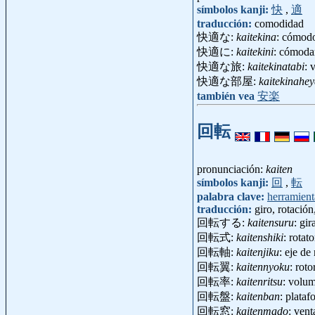
símbolos kanji:
快
,
適
traducción:
comodidad
快適な:
kaitekina
: cómodo
快適に:
kaitekini
: cómoda
快適な旅:
kaitekinatabi
: 
快適な部屋:
kaitekinahe
también vea
安楽
回転
pronunciación:
kaiten
símbolos kanji:
回
,
転
palabra clave:
herramient
traducción:
giro, rotación
回転する:
kaitensuru
: gir
回転式:
kaitenshiki
: rotat
回転軸:
kaitenjiku
: eje d
回転翼:
kaitennyoku
: rot
回転率:
kaitenritsu
: volu
回転盤:
kaitenban
: plataf
回転窓:
kaitenmado
: ven