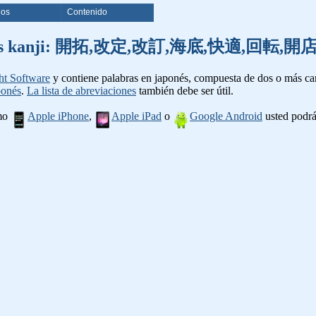
ios
Contenido
e palabras kanji: 開拓,改定,改訂,海底,快適,回
ht Software
y contiene palabras en japonés, compuesta de dos o más cara
ponés
.
La lista de abreviaciones
también debe ser útil.
omo
Apple iPhone
,
Apple iPad
o
Google Android
usted podrá