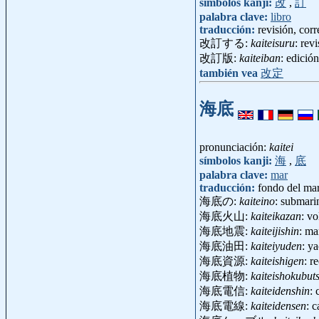
símbolos kanji:
改
,
訂
palabra clave:
libro
traducción:
revisión, cor
改訂する:
kaiteisuru
: revi
改訂版:
kaiteiban
: edició
también vea
改定
海底
pronunciación:
kaitei
símbolos kanji:
海
,
底
palabra clave:
mar
traducción:
fondo del ma
海底の:
kaiteino
: submari
海底火山:
kaiteikazan
: v
海底地震:
kaiteijishin
: m
海底油田:
kaiteiyuden
: y
海底資源:
kaiteishigen
: r
海底植物:
kaiteishokubut
海底電信:
kaiteidenshin
: 
海底電線:
kaiteidensen
: 