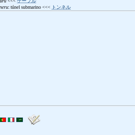
buru
<<<
ケーブル
nneru
: túnel submarino <<<
トンネル