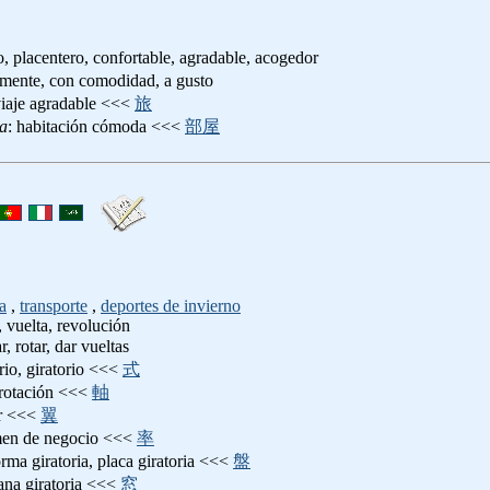
, placentero, confortable, agradable, acogedor
mente, con comodidad, a gusto
viaje agradable <<<
旅
ya
: habitación cómoda <<<
部屋
a
,
transporte
,
deportes de invierno
, vuelta, revolución
ar, rotar, dar vueltas
orio, giratorio <<<
式
e rotación <<<
軸
or <<<
翼
men de negocio <<<
率
orma giratoria, placa giratoria <<<
盤
tana giratoria <<<
窓