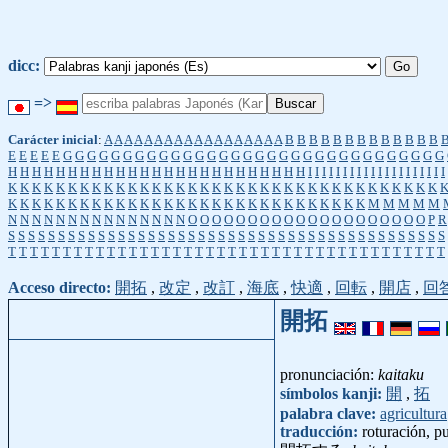
dicc:
=>
Carácter inicial
:
A
A
A
A
A
A
A
A
A
A
A
A
A
A
A
A
A
A
B
B
B
B
B
B
B
B
B
B
B
B
B
E
E
E
E
E
G
G
G
G
G
G
G
G
G
G
G
G
G
G
G
G
G
G
G
G
G
G
G
G
G
G
G
G
G
G
G
G
H
H
H
H
H
H
H
H
H
H
H
H
H
H
H
H
H
H
H
H
H
H
H
H
H
I
I
I
I
I
I
I
I
I
I
I
I
I
I
I
I
I
I
I
I
K
K
K
K
K
K
K
K
K
K
K
K
K
K
K
K
K
K
K
K
K
K
K
K
K
K
K
K
K
K
K
K
K
K
K
K
K
K
K
K
K
K
K
K
K
K
K
K
K
K
K
K
K
K
K
K
K
K
K
K
K
K
K
K
K
K
M
M
M
M
M
N
N
N
N
N
N
N
N
N
N
N
N
N
N
N
O
O
O
O
O
O
O
O
O
O
O
O
O
O
O
O
O
O
O
O
P
R
S
S
S
S
S
S
S
S
S
S
S
S
S
S
S
S
S
S
S
S
S
S
S
S
S
S
S
S
S
S
S
S
S
S
S
S
S
S
S
S
S
S
S
S
T
T
T
T
T
T
T
T
T
T
T
T
T
T
T
T
T
T
T
T
T
T
T
T
T
T
T
T
T
T
T
T
T
T
T
T
T
T
T
T
Acceso directo:
開拓
,
改定
,
改訂
,
海底
,
快適
,
回転
,
開店
,
回
開拓
pronunciación:
kaitaku
símbolos kanji:
開
,
拓
palabra clave:
agricultura
traducción:
roturación, p