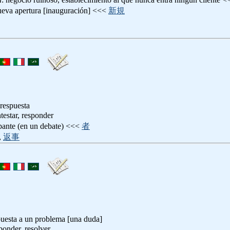
ueva apertura [inauguración] <<<
新規
 respuesta
ntestar, responder
ipante (en un debate) <<<
者
,
返事
puesta a un problema [una duda]
sponder, resolver