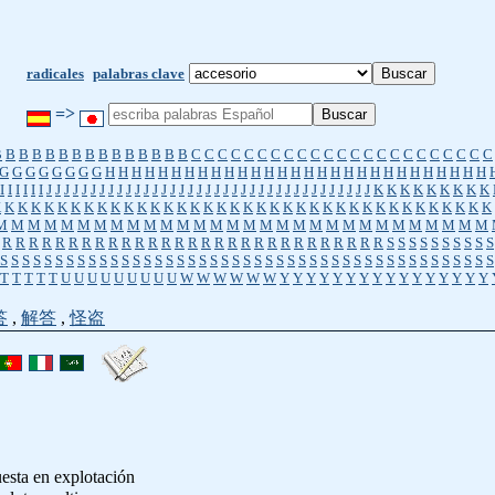
radicales
palabras clave
=>
B
B
B
B
B
B
B
B
B
B
B
B
B
B
B
C
C
C
C
C
C
C
C
C
C
C
C
C
C
C
C
C
C
C
C
C
C
C
G
G
G
G
G
G
G
G
H
H
H
H
H
H
H
H
H
H
H
H
H
H
H
H
H
H
H
H
H
H
H
H
H
H
H
H
H
I
I
I
I
I
I
J
J
J
J
J
J
J
J
J
J
J
J
J
J
J
J
J
J
J
J
J
J
J
J
J
J
J
J
J
J
J
J
J
J
J
J
J
K
K
K
K
K
K
K
K
K
K
K
K
K
K
K
K
K
K
K
K
K
K
K
K
K
K
K
K
K
K
K
K
K
K
K
K
K
K
K
K
K
K
K
K
K
K
K
M
M
M
M
M
M
M
M
M
M
M
M
M
M
M
M
M
M
M
M
M
M
M
M
M
M
M
M
M
M
R
R
R
R
R
R
R
R
R
R
R
R
R
R
R
R
R
R
R
R
R
R
R
R
R
R
R
R
R
S
S
S
S
S
S
S
S
S
S
S
S
S
S
S
S
S
S
S
S
S
S
S
S
S
S
S
S
S
S
S
S
S
S
S
S
S
S
S
S
S
S
S
S
S
S
S
S
S
S
S
S
S
S
S
T
T
T
T
T
U
U
U
U
U
U
U
U
U
W
W
W
W
W
W
Y
Y
Y
Y
Y
Y
Y
Y
Y
Y
Y
Y
Y
Y
Y
Y
答
,
解答
,
怪盗
uesta en explotación