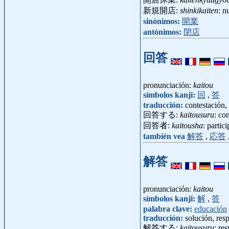
新規開店:
shinkikaiten
: n
sinónimos:
開業
antónimos:
閉店
回答
pronunciación:
kaitou
símbolos kanji:
回
,
答
traducción:
contestación,
回答する:
kaitousuru
: co
回答者:
kaitousha
: partic
también vea
解答
,
応答
解答
pronunciación:
kaitou
símbolos kanji:
解
,
答
palabra clave:
educación
traducción:
solución, res
解答する:
kaitousuru
: re