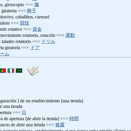
po, giroscopio <<<
儀
la giratoria <<<
椅子
 tiovivo, caballitos, carrusel
slalom <<<
競技
ondo rotativo <<<
資金
 movimiento rotatorio, rotación <<<
運動
: taladro rotatorio <<<
ドリル
rta giratoria <<<
ドア
ーム
uguración ] de un establecimiento [una tienda]
ir una tienda
apertura <<<
日
ra de apertura [de abrir la tienda] <<<
時間
nuncio de abrir una tienda <<<
披露
u
: negocio ruinoso, establecimiento al que nunca entra ningún cliente 