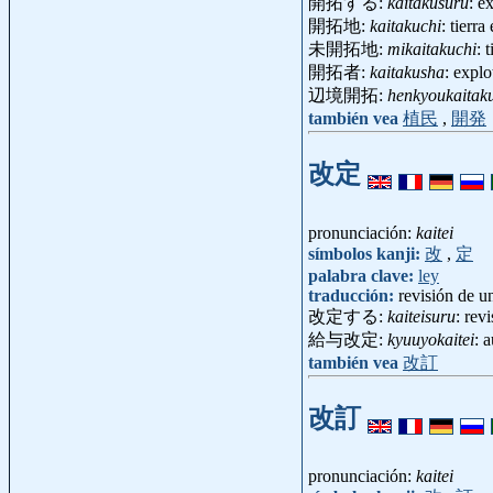
開拓する:
kaitakusuru
: e
開拓地:
kaitakuchi
: tierr
未開拓地:
mikaitakuchi
: 
開拓者:
kaitakusha
: expl
辺境開拓:
henkyoukaitak
también vea
植民
,
開発
改定
pronunciación:
kaitei
símbolos kanji:
改
,
定
palabra clave:
ley
traducción:
revisión de u
改定する:
kaiteisuru
: revi
給与改定:
kyuuyokaitei
: 
también vea
改訂
改訂
pronunciación:
kaitei