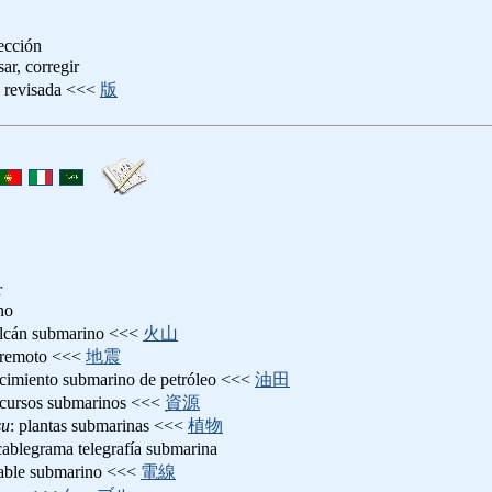
rección
sar, corregir
n revisada <<<
版
r
no
olcán submarino <<<
火山
aremoto <<<
地震
acimiento submarino de petróleo <<<
油田
ecursos submarinos <<<
資源
su
: plantas submarinas <<<
植物
cablegrama telegrafía submarina
cable submarino <<<
電線