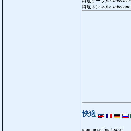
海底ケーブル:
kaiteikee
海底トンネル:
kaiteiton
快適
pronunciación:
kaiteki