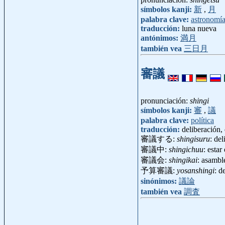
símbolos kanji:
新
,
月
palabra clave:
astronomí
traducción:
luna nueva
antónimos:
満月
también vea
三日月
審議
pronunciación:
shingi
símbolos kanji:
審
,
議
palabra clave:
política
traducción:
deliberación,
審議する:
shingisuru
: del
審議中:
shingichuu
: esta
審議会:
shingikai
: asambl
予算審議:
yosanshingi
: d
sinónimos:
議論
también vea
調査