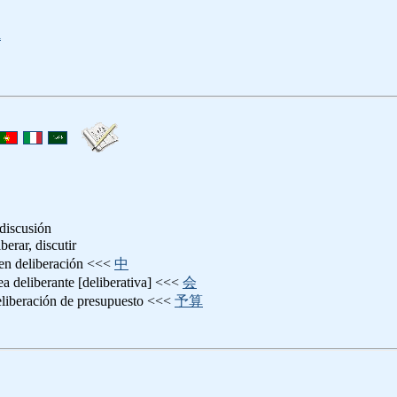
a
 discusión
iberar, discutir
r en deliberación <<<
中
ea deliberante [deliberativa] <<<
会
eliberación de presupuesto <<<
予算