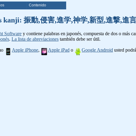
ios
Contenido
e palabras kanji: 振動,侵害,進学,神学,新型,進
ht Software
y contiene palabras en japonés, compuesta de dos o más cara
ponés
.
La lista de abreviaciones
también debe ser útil.
omo
Apple iPhone
,
Apple iPad
o
Google Android
usted podrá