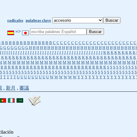
radicales
palabras clave
=>
B
B
B
B
B
B
B
B
B
B
B
B
B
B
B
C
C
C
C
C
C
C
C
C
C
C
C
C
C
C
C
C
C
C
C
C
C
C
G
G
G
G
G
G
G
G
H
H
H
H
H
H
H
H
H
H
H
H
H
H
H
H
H
H
H
H
H
H
H
H
H
H
H
H
H
I
I
I
I
I
I
J
J
J
J
J
J
J
J
J
J
J
J
J
J
J
J
J
J
J
J
J
J
J
J
J
J
J
J
J
J
J
J
J
J
J
J
J
K
K
K
K
K
K
K
K
K
K
K
K
K
K
K
K
K
K
K
K
K
K
K
K
K
K
K
K
K
K
K
K
K
K
K
K
K
K
K
K
K
K
K
K
K
K
K
M
M
M
M
M
M
M
M
M
M
M
M
M
M
M
M
M
M
M
M
M
M
M
M
M
M
M
M
M
M
R
R
R
R
R
R
R
R
R
R
R
R
R
R
R
R
R
R
R
R
R
R
R
R
R
R
R
R
R
S
S
S
S
S
S
S
S
S
S
S
S
S
S
S
S
S
S
S
S
S
S
S
S
S
S
S
S
S
S
S
S
S
S
S
S
S
S
S
S
S
S
S
S
S
S
S
S
S
S
S
S
S
S
S
T
T
T
T
T
U
U
U
U
U
U
U
U
U
W
W
W
W
W
W
Y
Y
Y
Y
Y
Y
Y
Y
Y
Y
Y
Y
Y
Y
Y
Y
源
,
新月
,
審議
cilación