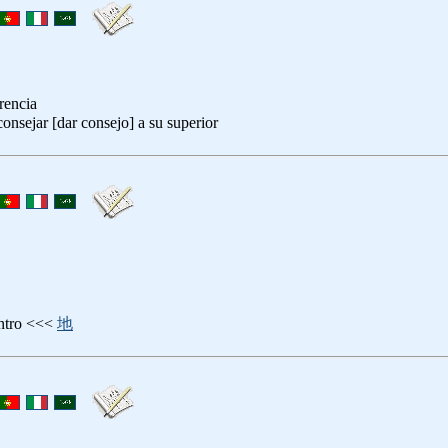
rencia
consejar [dar consejo] a su superior
entro <<<
地