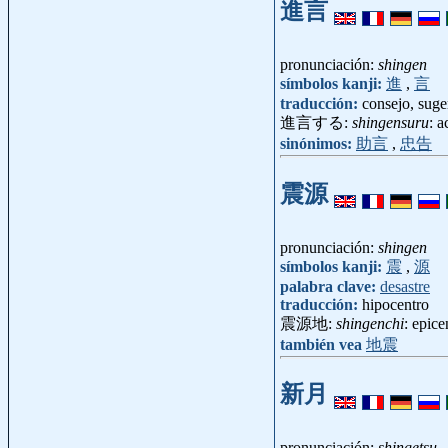
進言
pronunciación:
shingen
símbolos kanji:
進
,
言
traducción:
consejo, suge
進言する:
shingensuru
: a
sinónimos:
助言
,
忠告
震源
pronunciación:
shingen
símbolos kanji:
震
,
源
palabra clave:
desastre
traducción:
hipocentro
震源地:
shingenchi
: epic
también vea
地震
新月
pronunciación:
shingetsu