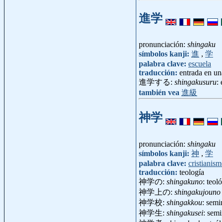
進学
pronunciación:
shingaku
símbolos kanji:
進
,
学
palabra clave:
escuela
traducción:
entrada en un
進学する:
shingakusuru
:
también vea
進級
神学
pronunciación:
shingaku
símbolos kanji:
神
,
学
palabra clave:
cristianis
traducción:
teología
神学の:
shingakuno
: teol
神学上の:
shingakujouno
神学校:
shingakkou
: semi
神学生:
shingakusei
: sem