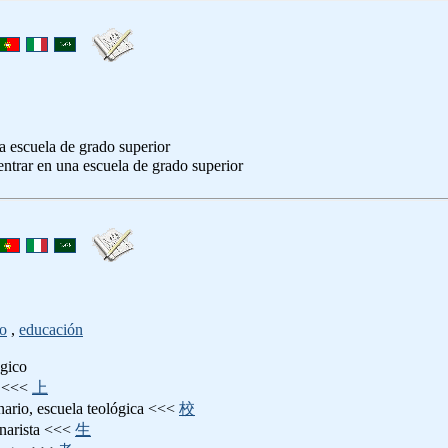
a escuela de grado superior
 entrar en una escuela de grado superior
mo
,
educación
ógico
<<<
上
nario, escuela teológica <<<
校
inarista <<<
生