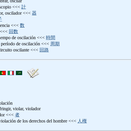
ibrar, oscilar
oscopio <<<
計
dor, oscilador <<<
器
子
cuencia <<<
数
<<<
回数
tiempo de oscilación <<<
時間
: período de oscilación <<<
周期
circuito oscilante <<<
回路
olación
nfringir, violar, violador
ador <<<
者
 violación de los derechos del hombre <<<
人権