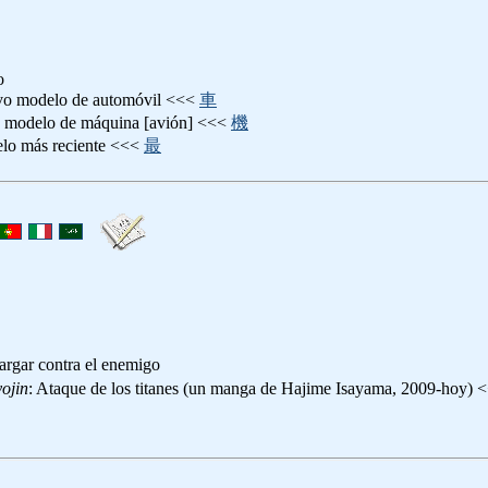
o
vo modelo de automóvil <<<
車
o modelo de máquina [avión] <<<
機
elo más reciente <<<
最
cargar contra el enemigo
ojin
: Ataque de los titanes (un manga de Hajime Isayama, 2009-hoy)