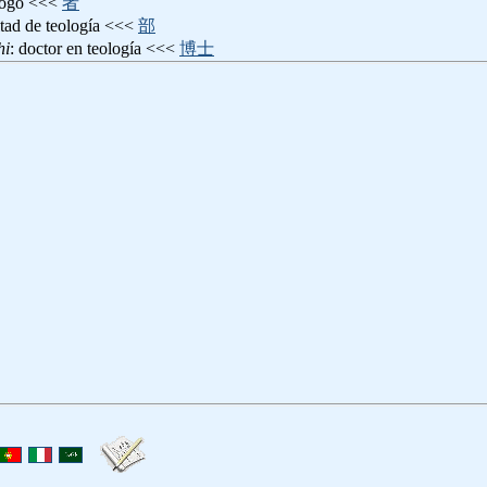
ólogo <<<
者
ltad de teología <<<
部
hi
: doctor en teología <<<
博士