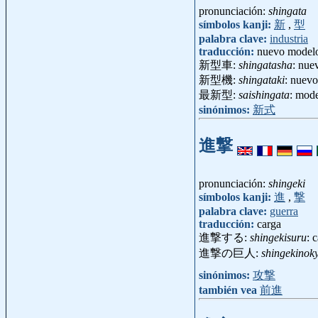
pronunciación:
shingata
símbolos kanji:
新
,
型
palabra clave:
industria
traducción:
nuevo model
新型車:
shingatasha
: nue
新型機:
shingataki
: nuev
最新型:
saishingata
: mod
sinónimos:
新式
進撃
pronunciación:
shingeki
símbolos kanji:
進
,
撃
palabra clave:
guerra
traducción:
carga
進撃する:
shingekisuru
: 
進撃の巨人:
shingekinoky
sinónimos:
攻撃
también vea
前進