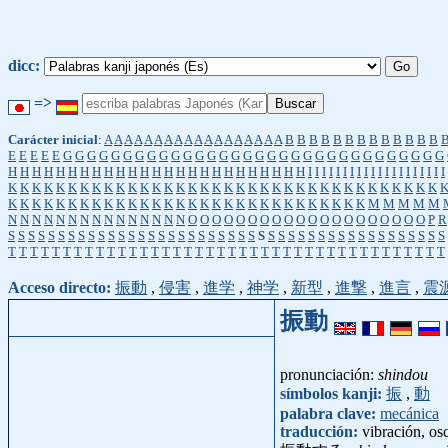
dicc:
=>
Carácter inicial
:
A
A
A
A
A
A
A
A
A
A
A
A
A
A
A
A
A
A
B
B
B
B
B
B
B
B
B
B
B
B
B
E
E
E
E
E
G
G
G
G
G
G
G
G
G
G
G
G
G
G
G
G
G
G
G
G
G
G
G
G
G
G
G
G
G
G
G
G
H
H
H
H
H
H
H
H
H
H
H
H
H
H
H
H
H
H
H
H
H
H
H
H
H
I
I
I
I
I
I
I
I
I
I
I
I
I
I
I
I
I
I
I
I
K
K
K
K
K
K
K
K
K
K
K
K
K
K
K
K
K
K
K
K
K
K
K
K
K
K
K
K
K
K
K
K
K
K
K
K
K
K
K
K
K
K
K
K
K
K
K
K
K
K
K
K
K
K
K
K
K
K
K
K
K
K
K
K
K
K
M
M
M
M
M
N
N
N
N
N
N
N
N
N
N
N
N
N
N
N
O
O
O
O
O
O
O
O
O
O
O
O
O
O
O
O
O
O
O
O
P
R
S
S
S
S
S
S
S
S
S
S
S
S
S
S
S
S
S
S
S
S
S
S
S
S
S
S
S
S
S
S
S
S
S
S
S
S
S
S
S
S
S
S
S
S
T
T
T
T
T
T
T
T
T
T
T
T
T
T
T
T
T
T
T
T
T
T
T
T
T
T
T
T
T
T
T
T
T
T
T
T
T
T
T
T
Acceso directo:
振動
,
侵害
,
進学
,
神学
,
新型
,
進撃
,
進言
,
震
振動
pronunciación:
shindou
símbolos kanji:
振
,
動
palabra clave:
mecánica
traducción:
vibración, os