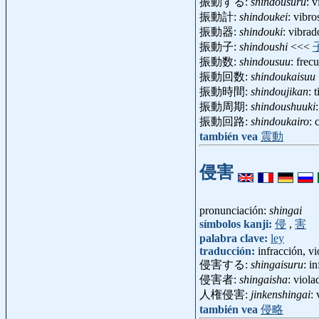
振動する:
shindousuru
: v
振動計:
shindoukei
: vibr
振動器:
shindouki
: vibra
振動子:
shindoushi
<<<
振動数:
shindousuu
: fre
振動回数:
shindoukaisuu
振動時間:
shindoujikan
: 
振動周期:
shindoushuuki
振動回路:
shindoukairo
: 
también vea
震動
侵害
pronunciación:
shingai
símbolos kanji:
侵
,
害
palabra clave:
ley
traducción:
infracción, vi
侵害する:
shingaisuru
: i
侵害者:
shingaisha
: viol
人権侵害:
jinkenshingai
:
también vea
侵略