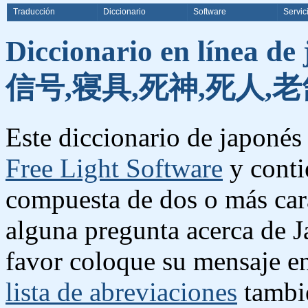
Traducción
Diccionario
Software
Servic
Diccionario en línea de
信号,寝具,死神,死人,老
Este diccionario de japonés 
Free Light Software
y conti
compuesta de dos o más cara
alguna pregunta acerca de J
favor coloque su mensaje e
lista de abreviaciones
tambié