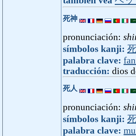
también vea
ベッ
死神
pronunciación:
shi
símbolos kanji:
palabra clave:
fan
traducción:
dios d
死人
pronunciación:
shi
símbolos kanji:
palabra clave:
mu