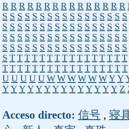
R
R
R
R
R
R
R
R
R
R
R
R
R
R
R
S
S
S
S
S
S
S
S
S
S
S
S
S
S
S
S
S
S
S
S
S
S
S
S
S
S
S
S
S
S
S
S
S
S
S
S
S
S
S
S
S
S
S
S
S
S
S
S
S
S
S
S
S
S
S
S
S
S
S
S
S
S
S
S
S
S
S
S
S
T
T
T
T
T
T
T
T
T
T
T
T
T
T
T
T
T
T
T
T
T
T
T
T
T
T
T
T
T
T
T
T
T
U
U
U
U
U
W
W
W
W
W
W
Y
Y
Y
Y
Y
Y
Y
Y
Y
Y
Y
Y
Y
Y
Y
Y
Z
Acceso directo:
信号
,
寝