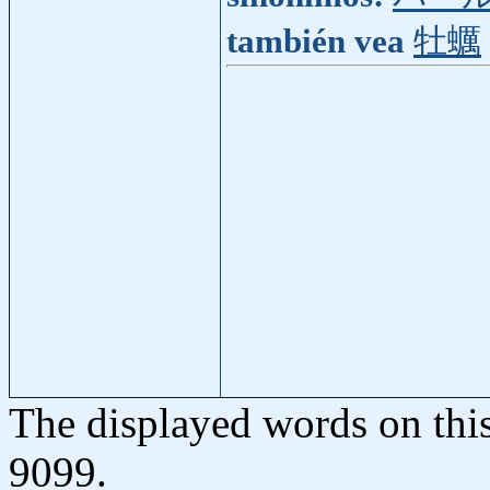
también vea
牡蠣
The displayed words on thi
9099.