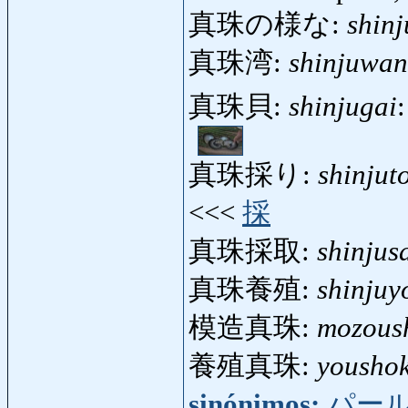
真珠の様な:
shin
真珠湾:
shinjuwan
真珠貝:
shinjugai
真珠採り:
shinjut
<<<
採
真珠採取:
shinjus
真珠養殖:
shinjuy
模造真珠:
mozous
養殖真珠:
youshok
sinónimos:
パー