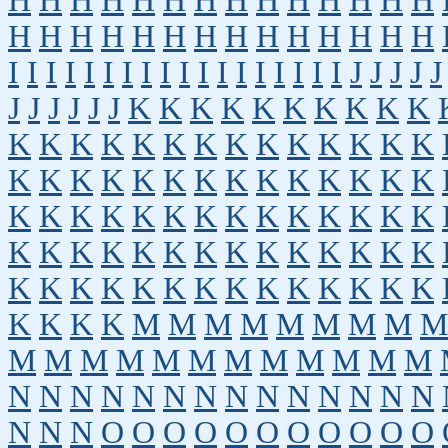
H
H
H
H
H
H
H
H
H
H
H
H
H
H
H
H
H
H
H
H
H
H
H
H
H
H
H
H
I
I
I
I
I
I
I
I
I
I
I
I
I
I
I
I
I
I
J
J
J
J
J
J
J
J
J
J
J
K
K
K
K
K
K
K
K
K
K
K
K
K
K
K
K
K
K
K
K
K
K
K
K
K
K
K
K
K
K
K
K
K
K
K
K
K
K
K
K
K
K
K
K
K
K
K
K
K
K
K
K
K
K
K
K
K
K
K
K
K
K
K
K
K
K
K
K
K
K
K
K
K
K
K
K
K
K
K
K
K
K
K
K
M
M
M
M
M
M
M
M
M
M
M
M
M
M
M
M
M
M
M
M
M
N
N
N
N
N
N
N
N
N
N
N
N
N
N
N
N
N
O
O
O
O
O
O
O
O
O
O
O