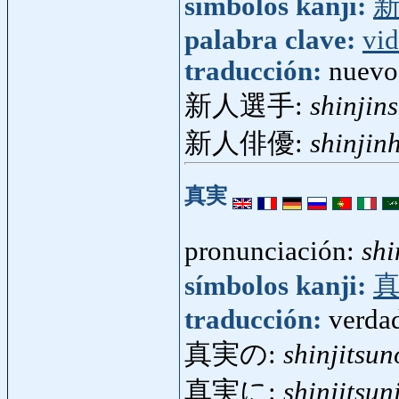
símbolos kanji:
palabra clave:
vi
traducción:
nuevo
新人選手:
shinjin
新人俳優:
shinjin
真実
pronunciación:
shi
símbolos kanji:
traducción:
verdad
真実の:
shinjitsun
真実に:
shinjitsun