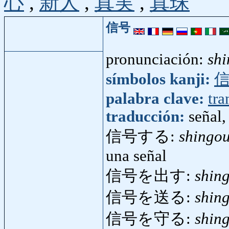
心
,
新人
,
真実
,
真珠
信号
pronunciación:
sh
símbolos kanji:
palabra clave:
tra
traducción:
señal,
信号する:
shingo
una señal
信号を出す:
shin
信号を送る:
shin
信号を守る:
shin