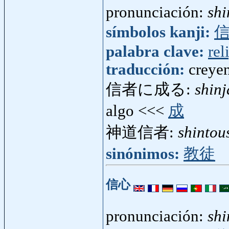
pronunciación:
shi
símbolos kanji:
palabra clave:
rel
traducción:
creyen
信者に成る:
shin
algo <<<
成
神道信者:
shintou
sinónimos:
教徒
信心
pronunciación:
shi