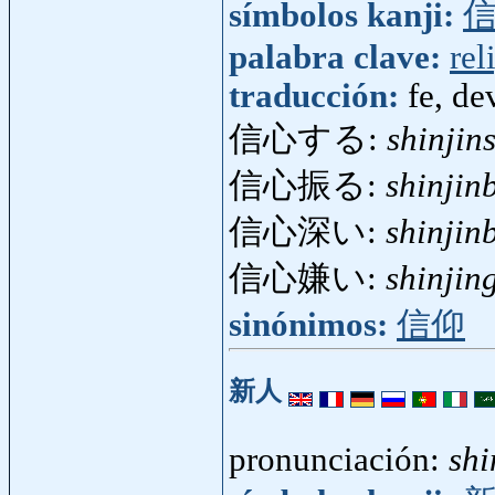
símbolos kanji:
palabra clave:
rel
traducción:
fe, de
信心する:
shinjin
信心振る:
shinjin
信心深い:
shinjin
信心嫌い:
shinjin
sinónimos:
信仰
新人
pronunciación:
shi