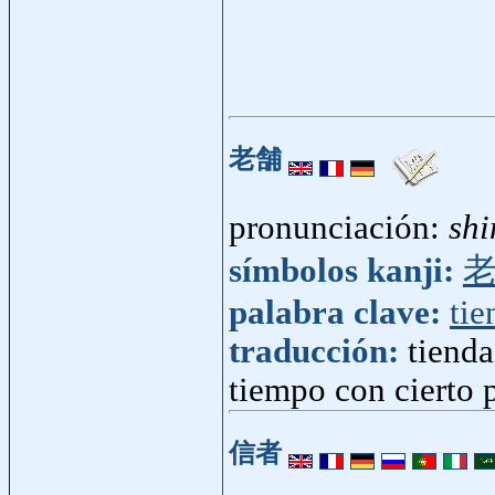
老舗
pronunciación:
shi
símbolos kanji:
palabra clave:
tie
traducción:
tiend
tiempo con cierto p
信者