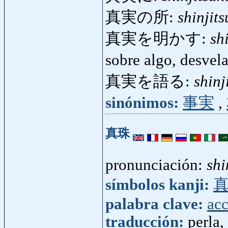
真実の所:
shinjit
真実を明かす:
sh
sobre algo, desvel
真実を語る:
shinj
sinónimos:
事実
,
真珠
pronunciación:
shi
símbolos kanji:
palabra clave:
acc
traducción:
perla,