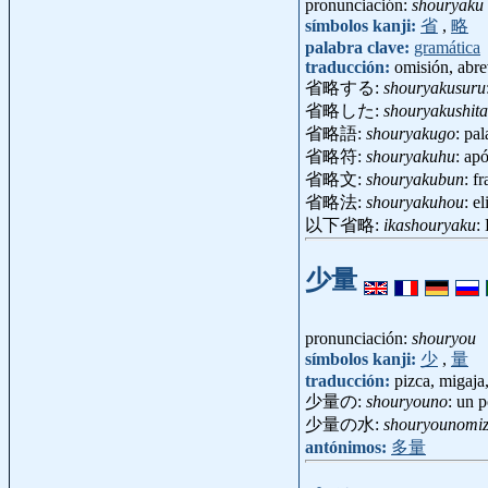
pronunciación:
shouryaku
símbolos kanji:
省
,
略
palabra clave:
gramática
traducción:
omisión, abre
省略する:
shouryakusuru
省略した:
shouryakushita
省略語:
shouryakugo
: pa
省略符:
shouryakuhu
: ap
省略文:
shouryakubun
: f
省略法:
shouryakuhou
: e
以下省略:
ikashouryaku
:
少量
pronunciación:
shouryou
símbolos kanji:
少
,
量
traducción:
pizca, migaja
少量の:
shouryouno
: un 
少量の水:
shouryounomi
antónimos:
多量