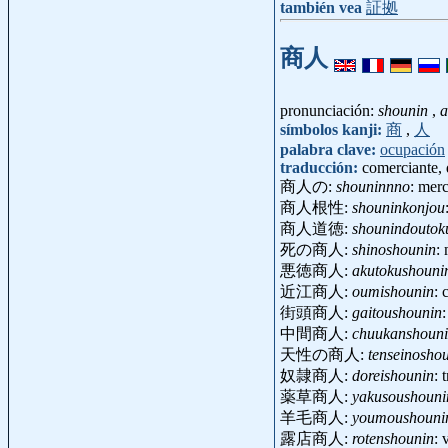
también vea
証拠
商人
pronunciación:
shounin
,
a
símbolos kanji:
商
,
人
palabra clave:
ocupación
traducción:
comerciante, 
商人の:
shouninnno
: merc
商人根性:
shouninkonjou
商人道徳:
shounindoutok
死の商人:
shinoshounin
:
悪徳商人:
akutokushouni
近江商人:
oumishounin
: 
街頭商人:
gaitoushounin
中間商人:
chuukanshoun
天性の商人:
tenseinosho
奴隷商人:
doreishounin
: 
薬草商人:
yakusoushouni
羊毛商人:
youmoushouni
露店商人:
rotenshounin
: 