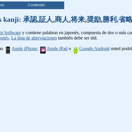
ios
Contenido
e palabras kanji: 承認,証人,商人,将来,奨励,勝
ht Software
y contiene palabras en japonés, compuesta de dos o más cara
ponés
.
La lista de abreviaciones
también debe ser útil.
omo
Apple iPhone
,
Apple iPad
o
Google Android
usted podrá