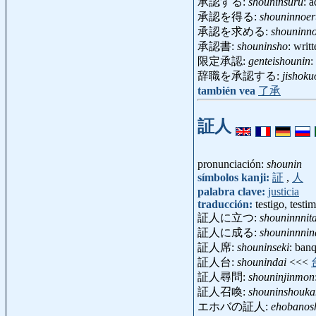
承認する:
shouninsuru
: 
承認を得る:
shouninnoer
承認を求める:
shouninn
承認書:
shouninsho
: wri
限定承認:
genteishounin
:
辞職を承認する:
jishok
también vea
了承
証人
pronunciación:
shounin
símbolos kanji:
証
,
人
palabra clave:
justicia
traducción:
testigo, testi
証人に立つ:
shouninnnita
証人に成る:
shouninnnin
証人席:
shouninseki
: banq
証人台:
shounindai
<<<
証人尋問:
shouninjinmon
証人召喚:
shouninshouka
エホバの証人:
ehobanos