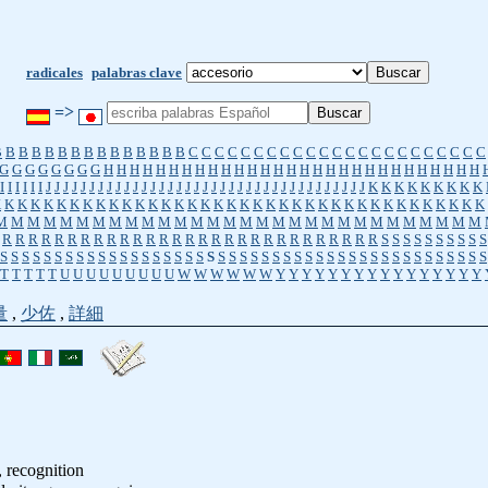
radicales
palabras clave
=>
B
B
B
B
B
B
B
B
B
B
B
B
B
B
B
C
C
C
C
C
C
C
C
C
C
C
C
C
C
C
C
C
C
C
C
C
C
C
G
G
G
G
G
G
G
G
H
H
H
H
H
H
H
H
H
H
H
H
H
H
H
H
H
H
H
H
H
H
H
H
H
H
H
H
H
I
I
I
I
I
I
J
J
J
J
J
J
J
J
J
J
J
J
J
J
J
J
J
J
J
J
J
J
J
J
J
J
J
J
J
J
J
J
J
J
J
J
J
K
K
K
K
K
K
K
K
K
K
K
K
K
K
K
K
K
K
K
K
K
K
K
K
K
K
K
K
K
K
K
K
K
K
K
K
K
K
K
K
K
K
K
K
K
K
K
M
M
M
M
M
M
M
M
M
M
M
M
M
M
M
M
M
M
M
M
M
M
M
M
M
M
M
M
M
M
R
R
R
R
R
R
R
R
R
R
R
R
R
R
R
R
R
R
R
R
R
R
R
R
R
R
R
R
R
S
S
S
S
S
S
S
S
S
S
S
S
S
S
S
S
S
S
S
S
S
S
S
S
S
S
S
S
S
S
S
S
S
S
S
S
S
S
S
S
S
S
S
S
S
S
S
S
S
S
S
S
S
S
S
T
T
T
T
T
U
U
U
U
U
U
U
U
U
W
W
W
W
W
W
Y
Y
Y
Y
Y
Y
Y
Y
Y
Y
Y
Y
Y
Y
Y
Y
量
,
少佐
,
詳細
 recognition