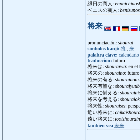
縁日の商人:
ennnichinos
ベニスの商人:
benisuno
将来
pronunciación:
shourai
símbolos kanji:
将
,
来
palabra clave:
calendario
traducción:
futuro
将来は:
shouraiwa
: en el
将来の:
shouraino
: futur
将来の有る:
shourainoar
将来有望な:
shouraiyuu
将来に備える:
shouraini
将来を考える:
shouraio
将来性:
shouraisei
: persp
近い将来に:
chikaishoura
遠い将来に:
tooishourain
también vea
未来