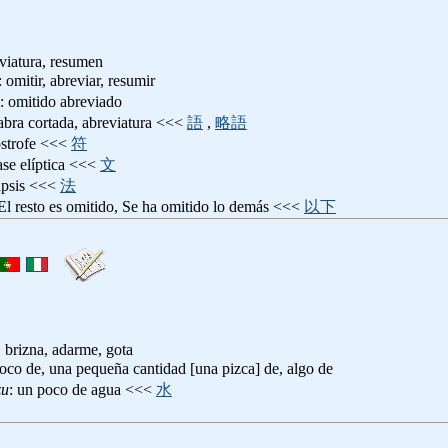
viatura, resumen
: omitir, abreviar, resumir
: omitido abreviado
labra cortada, abreviatura <<<
語
,
略語
óstrofe <<<
符
rase elíptica <<<
文
lipsis <<<
法
 El resto es omitido, Se ha omitido lo demás <<<
以下
, brizna, adarme, gota
poco de, una pequeña cantidad [una pizca] de, algo de
zu
: un poco de agua <<<
水