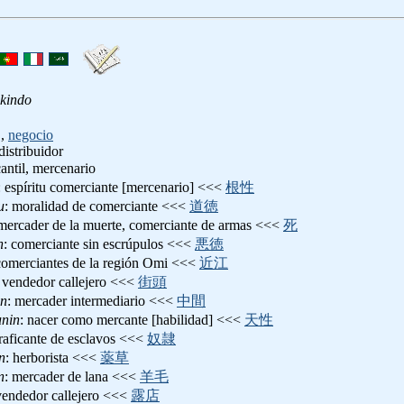
kindo
,
negocio
distribuidor
antil, mercenario
: espíritu comerciante [mercenario] <<<
根性
u
: moralidad de comerciante <<<
道徳
 mercader de la muerte, comerciante de armas <<<
死
n
: comerciante sin escrúpulos <<<
悪徳
comerciantes de la región Omi <<<
近江
: vendedor callejero <<<
街頭
in
: mercader intermediario <<<
中間
unin
: nacer como mercante [habilidad] <<<
天性
traficante de esclavos <<<
奴隷
n
: herborista <<<
薬草
n
: mercader de lana <<<
羊毛
vendedor callejero <<<
露店