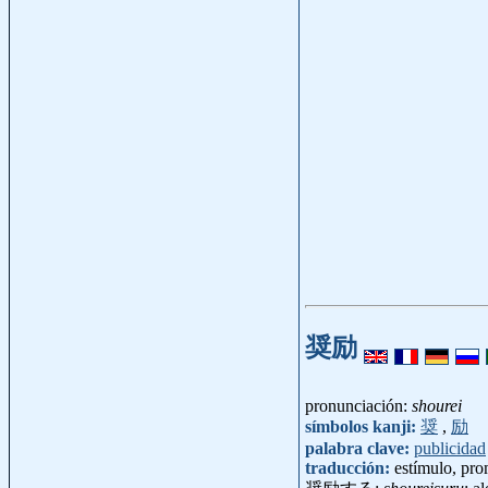
奨励
pronunciación:
shourei
símbolos kanji:
奨
,
励
palabra clave:
publicidad
traducción:
estímulo, pr