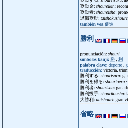
奨励する:
shoureisuru
: a
奨励金:
shoureikin
: recom
奨励者:
shoureisha
: prom
退職奨励:
taishokushoure
también vea
促進
勝利
pronunciación:
shouri
símbolos kanji:
勝
,
利
palabra clave:
deporte
,
g
traducción:
victoria, triun
勝利する:
shourisuru
: ga
勝利を得る:
shourioeru
勝利者:
shourisha
: gana
勝利投手:
shouritoushu
: 
大勝利:
daishouri
: gran v
省略