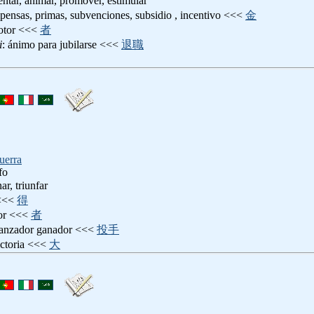
lentar, animar, promover, estimular
pensas, primas, subvenciones, subsidio , incentivo <<<
金
otor <<<
者
i
: ánimo para jubilarse <<<
退職
uerra
fo
nar, triunfar
<<<
得
dor <<<
者
lanzador ganador <<<
投手
ictoria <<<
大