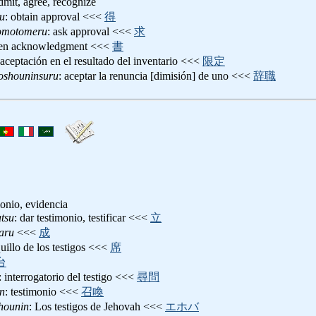
admit, agree, recognize
u
: obtain approval <<<
得
omotomeru
: ask approval <<<
求
tten acknowledgment <<<
書
 aceptación en el resultado del inventario <<<
限定
uoshouninsuru
: aceptar la renuncia [dimisión] de uno <<<
辞職
monio, evidencia
tsu
: dar testimonio, testificar <<<
立
aru
<<<
成
uillo de los testigos <<<
席
台
: interrogatorio del testigo <<<
尋問
n
: testimonio <<<
召喚
hounin
: Los testigos de Jehovah <<<
エホバ