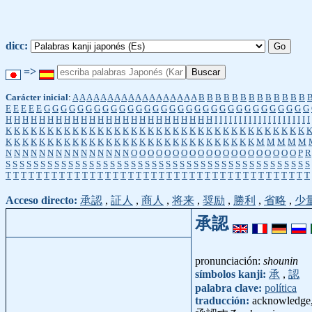
dicc:
=>
Carácter inicial
:
A
A
A
A
A
A
A
A
A
A
A
A
A
A
A
A
A
A
B
B
B
B
B
B
B
B
B
B
B
B
B
E
E
E
E
E
G
G
G
G
G
G
G
G
G
G
G
G
G
G
G
G
G
G
G
G
G
G
G
G
G
G
G
G
G
G
G
G
H
H
H
H
H
H
H
H
H
H
H
H
H
H
H
H
H
H
H
H
H
H
H
H
H
I
I
I
I
I
I
I
I
I
I
I
I
I
I
I
I
I
I
I
I
K
K
K
K
K
K
K
K
K
K
K
K
K
K
K
K
K
K
K
K
K
K
K
K
K
K
K
K
K
K
K
K
K
K
K
K
K
K
K
K
K
K
K
K
K
K
K
K
K
K
K
K
K
K
K
K
K
K
K
K
K
K
K
K
K
K
M
M
M
M
M
N
N
N
N
N
N
N
N
N
N
N
N
N
N
N
O
O
O
O
O
O
O
O
O
O
O
O
O
O
O
O
O
O
O
O
P
R
S
S
S
S
S
S
S
S
S
S
S
S
S
S
S
S
S
S
S
S
S
S
S
S
S
S
S
S
S
S
S
S
S
S
S
S
S
S
S
S
S
S
S
S
T
T
T
T
T
T
T
T
T
T
T
T
T
T
T
T
T
T
T
T
T
T
T
T
T
T
T
T
T
T
T
T
T
T
T
T
T
T
T
T
Acceso directo:
承認
,
証人
,
商人
,
将来
,
奨励
,
勝利
,
省略
,
少
承認
pronunciación:
shounin
símbolos kanji:
承
,
認
palabra clave:
política
traducción:
acknowledge,