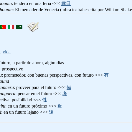
hounin
: tendero en una feria <<<
縁日
shounin
: El mercader de Venecia ( obra teatral escrita por William Sh
,
vida
 futuro, a partir de ahora, algún días
o, prospectivo
u
: prometedor, con buenas perspectivas, con futuro <<<
有
bouna
sonaeru
: proveer para el futuro <<<
備
kangaeru
: pensar en el futuro <<<
考
ectiva, posibilidad <<<
性
ini
: en un futuro próximo <<<
近
i
: en un futuro lejano <<<
遠