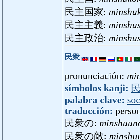
民主国家:
minshu
民主主義:
minshu
民主政治:
minshus
民衆
pronunciación:
mi
símbolos kanji:
palabra clave:
so
traducción:
perso
民衆の:
minshuun
民衆の敵:
minshu