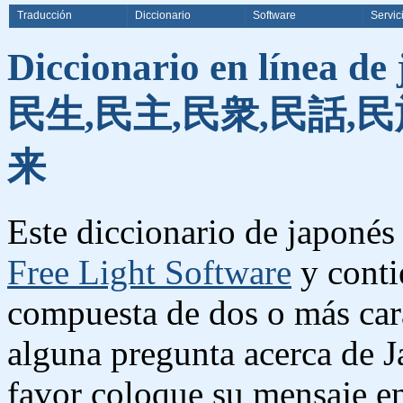
Traducción
Diccionario
Software
Servic
Diccionario en línea de
民生,民主,民衆,民話,民
来
Este diccionario de japonés 
Free Light Software
y conti
compuesta de dos o más cara
alguna pregunta acerca de J
favor coloque su mensaje e