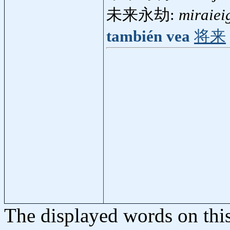
未来永劫:
miraiei
también vea
将来
The displayed words on thi