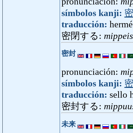
pronunciación:
mi
símbolos kanji:
traducción:
hermé
密閉する:
mippei
密封
pronunciación:
mi
símbolos kanji:
traducción:
sello 
密封する:
mippuu
未来