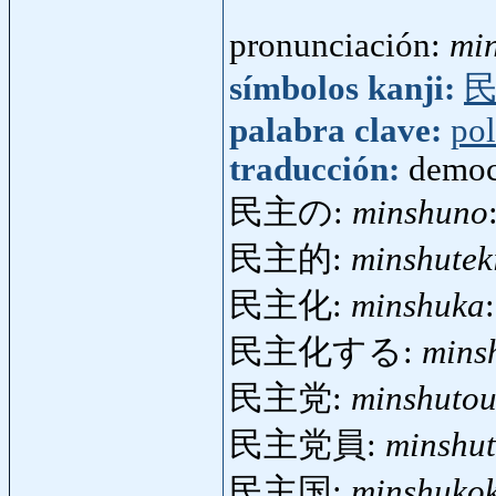
pronunciación:
mi
símbolos kanji:
palabra clave:
pol
traducción:
democ
民主の:
minshuno
民主的:
minshutek
民主化:
minshuka
民主化する:
mins
民主党:
minshuto
民主党員:
minshut
民主国:
minshuko