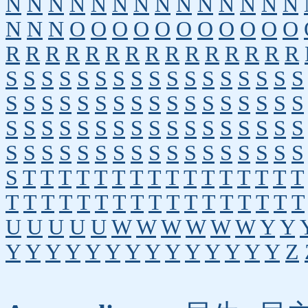
N
N
N
N
N
N
N
N
N
N
N
N
N
N
N
N
N
O
O
O
O
O
O
O
O
O
O
O
R
R
R
R
R
R
R
R
R
R
R
R
R
R
R
S
S
S
S
S
S
S
S
S
S
S
S
S
S
S
S
S
S
S
S
S
S
S
S
S
S
S
S
S
S
S
S
S
S
S
S
S
S
S
S
S
S
S
S
S
S
S
S
S
S
S
S
S
S
S
S
S
S
S
S
S
S
S
S
S
S
S
S
S
T
T
T
T
T
T
T
T
T
T
T
T
T
T
T
T
T
T
T
T
T
T
T
T
T
T
T
T
T
T
T
T
T
U
U
U
U
U
W
W
W
W
W
W
Y
Y
Y
Y
Y
Y
Y
Y
Y
Y
Y
Y
Y
Y
Y
Y
Z