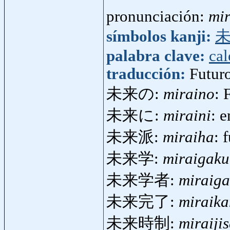
pronunciación:
mir
símbolos kanji:
palabra clave:
cal
traducción:
Futur
未来の:
miraino
: 
未来に:
miraini
: e
未来派:
miraiha
: 
未来学:
miraigaku
未来学者:
miraig
未来完了:
miraik
未来時制:
miraijis