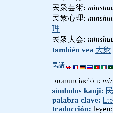
民衆芸術:
minshuu
民衆心理:
minshuu
理
民衆大会:
minshuu
también vea
大衆
民話
pronunciación:
mi
símbolos kanji:
palabra clave:
lit
traducción:
leyend