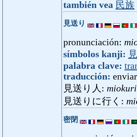
también vea
民族
見送り
pronunciación:
mio
símbolos kanji:
palabra clave:
tra
traducción:
enviar
見送り人:
miokuri
見送りに行く:
mi
密閉