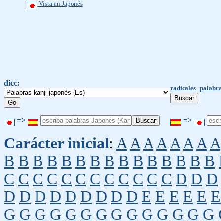
Vista en Japonés
dicc:
radicales
palabra
=>
=>
Carácter inicial
:
A
A
A
A
A
A
A
A
B
B
B
B
B
B
B
B
B
B
B
B
B
B
B
C
C
C
C
C
C
C
C
C
C
C
C
D
D
D
D
D
D
D
D
D
D
D
D
E
E
E
E
E
E
G
G
G
G
G
G
G
G
G
G
G
G
G
G