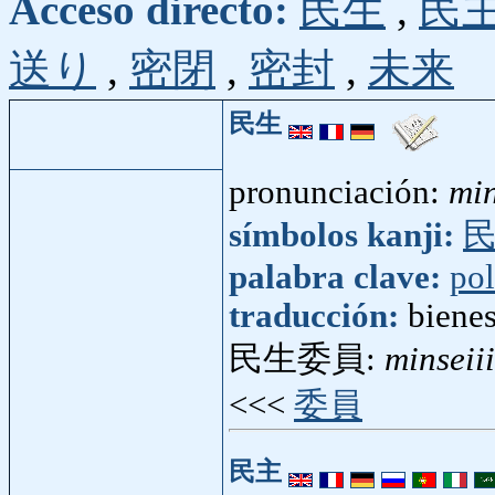
Acceso directo:
民生
,
民
送り
,
密閉
,
密封
,
未来
民生
pronunciación:
min
símbolos kanji:
palabra clave:
pol
traducción:
bienes
民生委員:
minseii
<<<
委員
民主