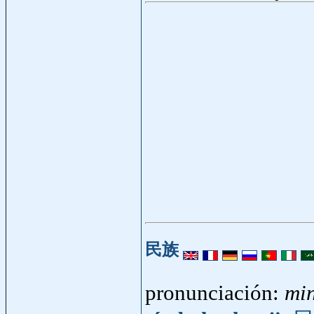
民族
pronunciación:
mi