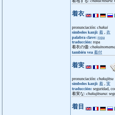
着地する:
chakuchisuru
:
着衣
pronunciación:
chakui
símbolos kanji:
着
,
衣
palabra clave:
ropa
traducción:
ropa
着衣の儘:
chakuinomam
también vea
着付
着実
pronunciación:
chakujitsu
símbolos kanji:
着
,
実
traducción:
seguridad, co
着実な:
chakujitsuna
: seg
着目