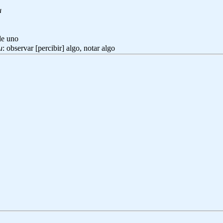
u
de uno
u
: observar [percibir] algo, notar algo