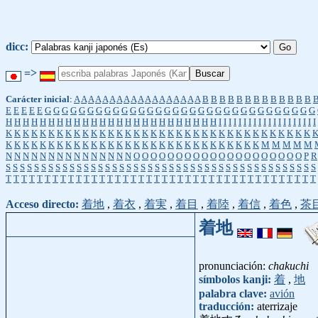
dicc:
=>
Carácter inicial
:
A
A
A
A
A
A
A
A
A
A
A
A
A
A
A
A
A
A
B
B
B
B
B
B
B
B
B
B
B
B
B
E
E
E
E
E
G
G
G
G
G
G
G
G
G
G
G
G
G
G
G
G
G
G
G
G
G
G
G
G
G
G
G
G
G
G
G
G
H
H
H
H
H
H
H
H
H
H
H
H
H
H
H
H
H
H
H
H
H
H
H
H
H
I
I
I
I
I
I
I
I
I
I
I
I
I
I
I
I
I
I
I
I
K
K
K
K
K
K
K
K
K
K
K
K
K
K
K
K
K
K
K
K
K
K
K
K
K
K
K
K
K
K
K
K
K
K
K
K
K
K
K
K
K
K
K
K
K
K
K
K
K
K
K
K
K
K
K
K
K
K
K
K
K
K
K
K
K
K
M
M
M
M
M
N
N
N
N
N
N
N
N
N
N
N
N
N
N
N
O
O
O
O
O
O
O
O
O
O
O
O
O
O
O
O
O
O
O
O
P
R
S
S
S
S
S
S
S
S
S
S
S
S
S
S
S
S
S
S
S
S
S
S
S
S
S
S
S
S
S
S
S
S
S
S
S
S
S
S
S
S
S
S
S
S
T
T
T
T
T
T
T
T
T
T
T
T
T
T
T
T
T
T
T
T
T
T
T
T
T
T
T
T
T
T
T
T
T
T
T
T
T
T
T
T
Acceso directo:
着地
,
着衣
,
着実
,
着目
,
着陸
,
着信
,
着色
,
茶
着地
pronunciación:
chakuchi
símbolos kanji:
着
,
地
palabra clave:
avión
traducción:
aterrizaje