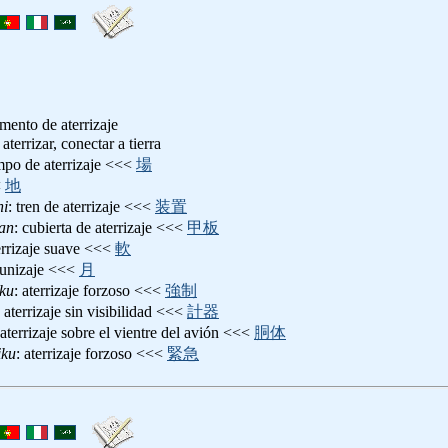
omento de aterrizaje
: aterrizar, conectar a tierra
mpo de aterrizaje <<<
場
<
地
hi
: tren de aterrizaje <<<
装置
an
: cubierta de aterrizaje <<<
甲板
terrizaje suave <<<
軟
lunizaje <<<
月
iku
: aterrizaje forzoso <<<
強制
: aterrizaje sin visibilidad <<<
計器
 aterrizaje sobre el vientre del avión <<<
胴体
iku
: aterrizaje forzoso <<<
緊急