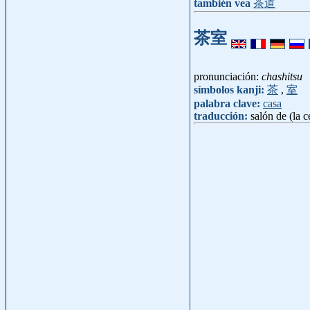
también vea
茶道
茶室
pronunciación:
chashitsu
símbolos kanji:
茶
,
室
palabra clave:
casa
traducción:
salón de (la 