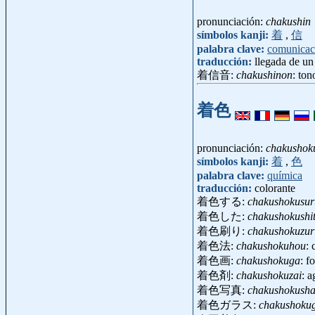
pronunciación:
chakushin
símbolos kanji:
着
,
信
palabra clave:
comunicac
traducción:
llegada de un
着信音:
chakushinon
: to
着色
pronunciación:
chakushok
símbolos kanji:
着
,
色
palabra clave:
química
traducción:
colorante
着色する:
chakushokusur
着色した:
chakushokushi
着色刷り:
chakushokuzur
着色法:
chakushokuhou
:
着色画:
chakushokuga
: f
着色剤:
chakushokuzai
: 
着色写真:
chakushokusha
着色ガラス:
chakushoku