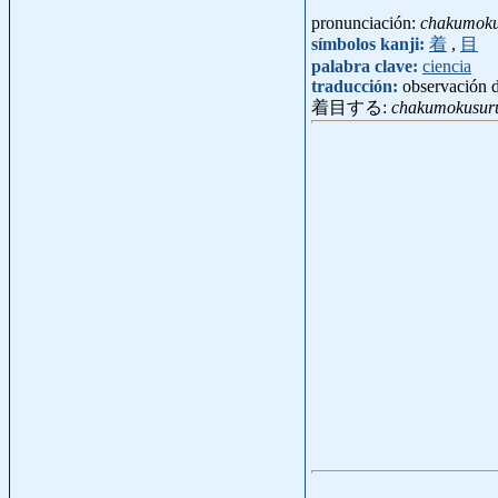
pronunciación:
chakumok
símbolos kanji:
着
,
目
palabra clave:
ciencia
traducción:
observación 
着目する:
chakumokusur