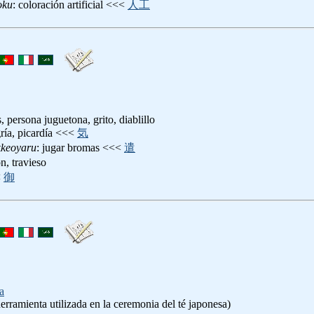
oku
: coloración artificial <<<
人工
 persona juguetona, grito, diablillo
gría, picardía <<<
気
keoyaru
: jugar bromas <<<
遣
n, travieso
<
御
a
erramienta utilizada en la ceremonia del té japonesa)