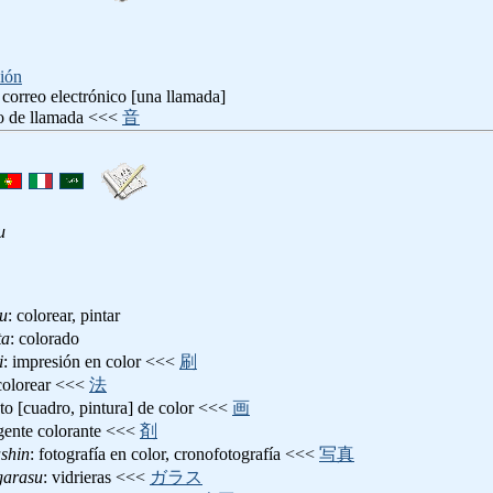
ión
 correo electrónico [una llamada]
no de llamada <<<
音
u
u
: colorear, pintar
ta
: colorado
i
: impresión en color <<<
刷
 colorear <<<
法
oto [cuadro, pintura] de color <<<
画
agente colorante <<<
剤
shin
: fotografía en color, cronofotografía <<<
写真
garasu
: vidrieras <<<
ガラス