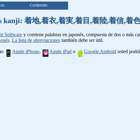
ios
Contenido
e palabras kanji: 着地,着衣,着実,着目,着陸,着
ht Software
y contiene palabras en japonés, compuesta de dos o más cara
ponés
.
La lista de abreviaciones
también debe ser útil.
omo
Apple iPhone
,
Apple iPad
o
Google Android
usted podrá