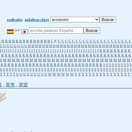
radicales
palabras clave
=>
B
B
B
B
B
B
B
B
B
B
B
B
B
B
B
C
C
C
C
C
C
C
C
C
C
C
C
C
C
C
C
C
C
C
C
C
C
C
G
G
G
G
G
G
G
G
H
H
H
H
H
H
H
H
H
H
H
H
H
H
H
H
H
H
H
H
H
H
H
H
H
H
H
H
H
I
I
I
I
I
I
J
J
J
J
J
J
J
J
J
J
J
J
J
J
J
J
J
J
J
J
J
J
J
J
J
J
J
J
J
J
J
J
J
J
J
J
J
K
K
K
K
K
K
K
K
K
K
K
K
K
K
K
K
K
K
K
K
K
K
K
K
K
K
K
K
K
K
K
K
K
K
K
K
K
K
K
K
K
K
K
K
K
K
K
M
M
M
M
M
M
M
M
M
M
M
M
M
M
M
M
M
M
M
M
M
M
M
M
M
M
M
M
M
M
R
R
R
R
R
R
R
R
R
R
R
R
R
R
R
R
R
R
R
R
R
R
R
R
R
R
R
R
R
S
S
S
S
S
S
S
S
S
S
S
S
S
S
S
S
S
S
S
S
S
S
S
S
S
S
S
S
S
S
S
S
S
S
S
S
S
S
S
S
S
S
S
S
S
S
S
S
S
S
S
S
S
S
S
T
T
T
T
T
U
U
U
U
U
U
U
U
U
W
W
W
W
W
W
Y
Y
Y
Y
Y
Y
Y
Y
Y
Y
Y
Y
Y
Y
Y
Y
目
,
茶筅
,
茶室