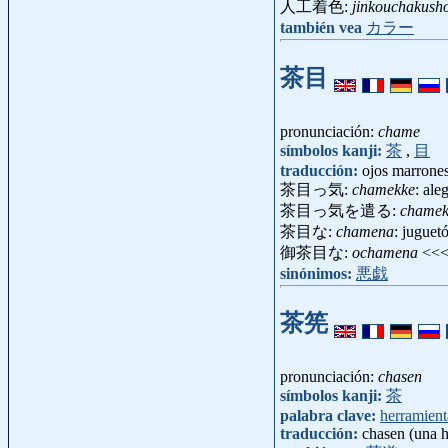
人工着色:
jinkouchakush
también vea
カラー
茶目
pronunciación:
chame
símbolos kanji:
茶
,
目
traducción:
ojos marrones,
茶目っ気:
chamekke
: ale
茶目っ気を遣る:
chamek
茶目な:
chamena
: juguetó
御茶目な:
ochamena
<<
sinónimos:
悪戯
茶筅
pronunciación:
chasen
símbolos kanji:
茶
palabra clave:
herramient
traducción:
chasen (una h