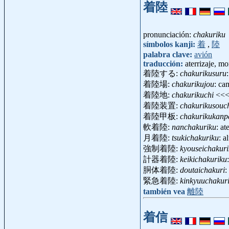
着陸
pronunciación:
chakuriku
símbolos kanji:
着
,
陸
palabra clave:
avión
traducción:
aterrizaje, m
着陸する:
chakurikusuru
着陸場:
chakurikujou
: ca
着陸地:
chakurikuchi
<<
着陸装置:
chakurikusouc
着陸甲板:
chakurikukanp
軟着陸:
nanchakuriku
: a
月着陸:
tsukichakuriku
: a
強制着陸:
kyouseichakur
計器着陸:
keikichakuriku
胴体着陸:
doutaichakuri
:
緊急着陸:
kinkyuuchakur
también vea
離陸
着信