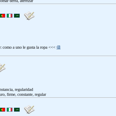
 tomar tierra, aterrizar
a
: como a uno le gusta la ropa <<<
儘
nstancia, regularidad
uro, firme, constante, regular