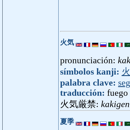
火気
pronunciación:
kak
símbolos kanji:
palabra clave:
seg
traducción:
fuego
火気厳禁:
kakigen
夏季