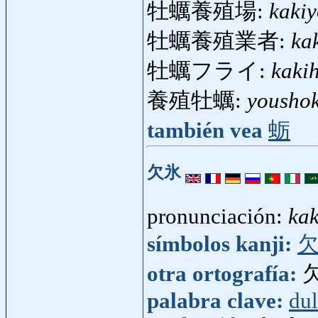
牡蠣養殖場:
kaki
牡蠣養殖業者:
ka
牡蠣フライ:
kaki
養殖牡蠣:
yousho
también vea
蛎
欠氷
pronunciación:
kak
símbolos kanji:
otra ortografía:
palabra clave:
dul