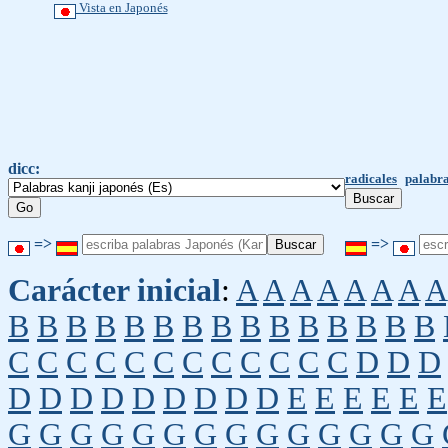
Vista en Japonés
dicc:
radicales
palabra
=>
=>
Carácter inicial
:
A
A
A
A
A
A
A
A
B
B
B
B
B
B
B
B
B
B
B
B
B
B
B
C
C
C
C
C
C
C
C
C
C
C
C
D
D
D
D
D
D
D
D
D
D
D
D
E
E
E
E
E
E
G
G
G
G
G
G
G
G
G
G
G
G
G
G