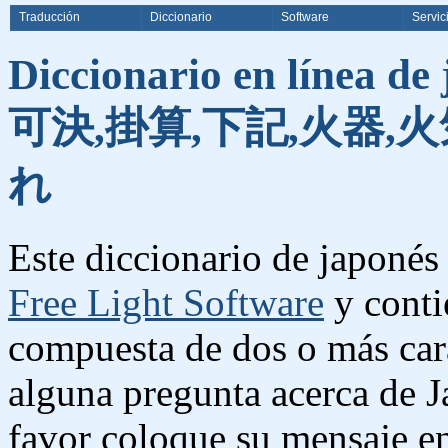
Traducción
Diccionario
Software
Servic
Diccionario en línea de
可決,掛算,下記,火器,火
れ
Este diccionario de japonés 
Free Light Software
y conti
compuesta de dos o más cara
alguna pregunta acerca de J
favor coloque su mensaje e