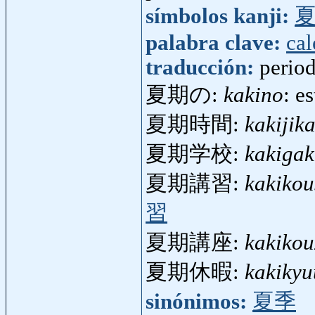
símbolos kanji:
palabra clave:
cal
traducción:
perio
夏期の:
kakino
: e
夏期時間:
kakijik
夏期学校:
kakiga
夏期講習:
kakiko
習
夏期講座:
kakikou
夏期休暇:
kakiky
sinónimos:
夏季