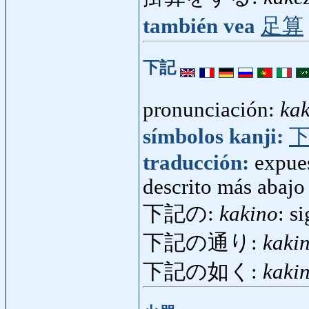
también vea
足算
下記
pronunciación:
kak
símbolos kanji:
traducción:
expues
descrito más abajo
下記の:
kakino
: s
下記の通り:
kakin
下記の如く:
kaki