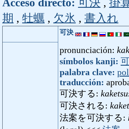
Acceso directo:
可決
,
掛
期
,
牡蠣
,
欠氷
,
書入れ
可決
pronunciación:
kak
símbolos kanji:
palabra clave:
pol
traducción:
aprob
可決する:
kaketsu
可決される:
kake
法案を可決する: