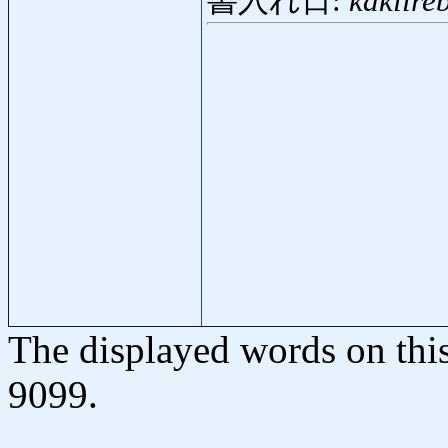
書入れ日:
kakiire
The displayed words on thi
9099.