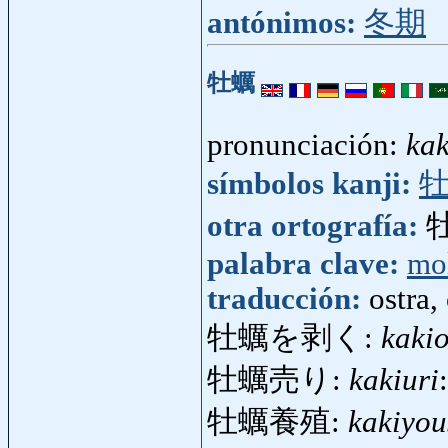
antónimos:
冬期
牡蠣
pronunciación:
kak
símbolos kanji:
otra ortografía:
palabra clave:
mo
traducción:
ostra,
牡蠣を剥く:
kaki
牡蠣売り:
kakiuri
牡蠣養殖:
kakiyo