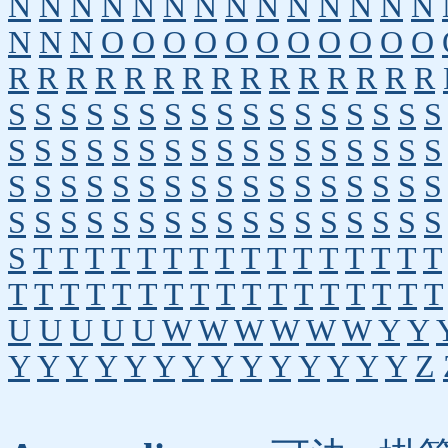
N
N
N
N
N
N
N
N
N
N
N
N
N
N
N
N
N
O
O
O
O
O
O
O
O
O
O
O
R
R
R
R
R
R
R
R
R
R
R
R
R
R
R
S
S
S
S
S
S
S
S
S
S
S
S
S
S
S
S
S
S
S
S
S
S
S
S
S
S
S
S
S
S
S
S
S
S
S
S
S
S
S
S
S
S
S
S
S
S
S
S
S
S
S
S
S
S
S
S
S
S
S
S
S
S
S
S
S
S
S
S
S
T
T
T
T
T
T
T
T
T
T
T
T
T
T
T
T
T
T
T
T
T
T
T
T
T
T
T
T
T
T
T
T
T
U
U
U
U
U
W
W
W
W
W
W
Y
Y
Y
Y
Y
Y
Y
Y
Y
Y
Y
Y
Y
Y
Y
Y
Z