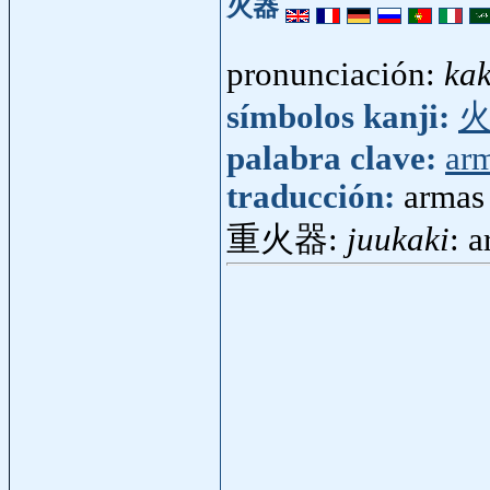
火器
pronunciación:
kak
símbolos kanji:
palabra clave:
ar
traducción:
armas
重火器:
juukaki
: 