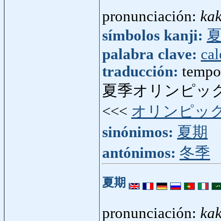
pronunciación:
kak
símbolos kanji:
palabra clave:
cal
traducción:
tempor
夏季オリンピック
<<<
オリンピッ
sinónimos:
夏期
antónimos:
冬季
夏期
pronunciación:
kak