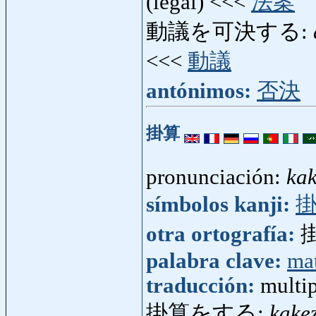
(legal) <<<
法案
動議を可決する:
<<<
動議
antónimos:
否決
掛算
pronunciación:
ka
símbolos kanji:
otra ortografía:
palabra clave:
ma
traducción:
multip
掛算をする:
kake