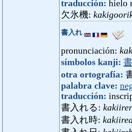
traducción:
hielo 
欠氷機:
kakigoori
書入れ
pronunciación:
kak
símbolos kanji:
otra ortografía:
palabra clave:
ne
traducción:
inscri
書入れる:
kakiire
書入れ時:
kakiire