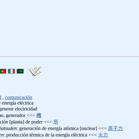
d
,
comunicación
 energía eléctrica
 generar electricidad
mo, generador <<<
機
ación [planta] de poder <<<
所
hatsuden
: generación de energía atómica [nuclear] <<<
原子力
en
: producción térmica de la energía eléctrica <<<
火力