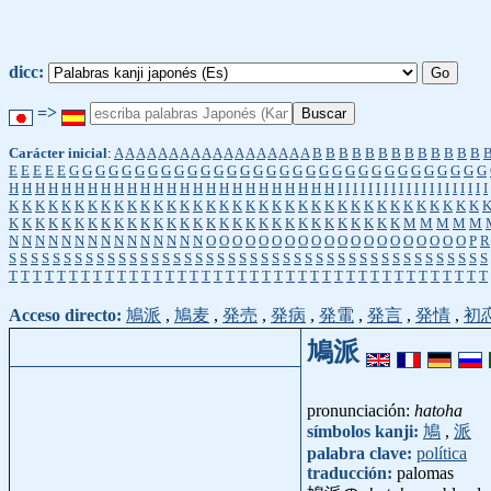
dicc:
=>
Carácter inicial
:
A
A
A
A
A
A
A
A
A
A
A
A
A
A
A
A
A
A
B
B
B
B
B
B
B
B
B
B
B
B
B
E
E
E
E
E
G
G
G
G
G
G
G
G
G
G
G
G
G
G
G
G
G
G
G
G
G
G
G
G
G
G
G
G
G
G
G
G
H
H
H
H
H
H
H
H
H
H
H
H
H
H
H
H
H
H
H
H
H
H
H
H
H
I
I
I
I
I
I
I
I
I
I
I
I
I
I
I
I
I
I
I
I
K
K
K
K
K
K
K
K
K
K
K
K
K
K
K
K
K
K
K
K
K
K
K
K
K
K
K
K
K
K
K
K
K
K
K
K
K
K
K
K
K
K
K
K
K
K
K
K
K
K
K
K
K
K
K
K
K
K
K
K
K
K
K
K
K
K
M
M
M
M
M
N
N
N
N
N
N
N
N
N
N
N
N
N
N
N
O
O
O
O
O
O
O
O
O
O
O
O
O
O
O
O
O
O
O
O
P
R
S
S
S
S
S
S
S
S
S
S
S
S
S
S
S
S
S
S
S
S
S
S
S
S
S
S
S
S
S
S
S
S
S
S
S
S
S
S
S
S
S
S
S
S
T
T
T
T
T
T
T
T
T
T
T
T
T
T
T
T
T
T
T
T
T
T
T
T
T
T
T
T
T
T
T
T
T
T
T
T
T
T
T
T
Acceso directo:
鳩派
,
鳩麦
,
発売
,
発病
,
発電
,
発言
,
発情
,
初
鳩派
pronunciación:
hatoha
símbolos kanji:
鳩
,
派
palabra clave:
política
traducción:
palomas