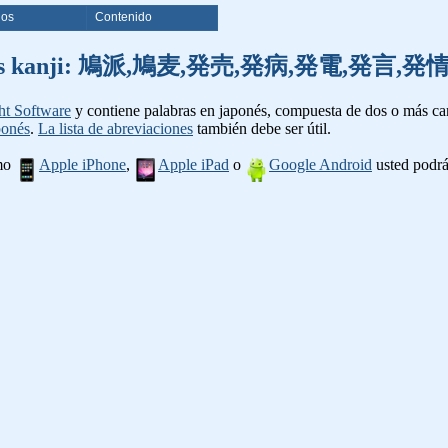
ios
Contenido
e palabras kanji: 鳩派,鳩麦,発売,発病,発電,発
ht Software
y contiene palabras en japonés, compuesta de dos o más cara
ponés
.
La lista de abreviaciones
también debe ser útil.
omo
Apple iPhone
,
Apple iPad
o
Google Android
usted podrá