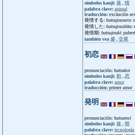
símbolos kanji:
発
,
情
palabra clave:
animal
traducción:
excitación se
発情する:
hatsujousuru
: 
発情した:
hatsujoushita
: 
発情期:
hatsujouki
: pube
también vea
盛
,
交尾
初恋
pronunciación:
hatsukoi
símbolos kanji:
初
,
恋
palabra clave:
amor
traducción:
primer amor
発明
pronunciación:
hatsumei
símbolos kanji:
発
,
明
palabra clave:
tecnología