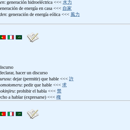
den
: generación hidroeléctrica <<<
水力
generación de energía en casa <<<
自家
den
: generación de energía eólica <<<
風力
discurso
 declarar, hacer un discurso
urusu
: dejar (permitir) que hable <<<
許
nomotomeru
: pedir que hable <<<
求
okinjiru
: prohibir el habla <<<
禁
echo a hablar (expresarse) <<<
権