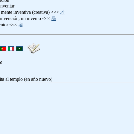
nción
 inventar
: mente inventiva (creativa) <<<
才
 invención, un invento <<<
品
ventor <<<
者
e
sita al templo (en año nuevo)