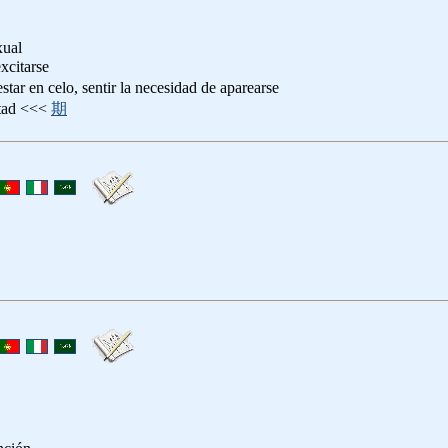
xual
excitarse
estar en celo, sentir la necesidad de aparearse
rtad <<<
期