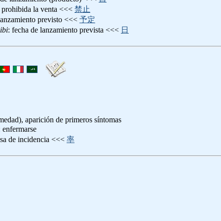
: prohibida la venta <<<
禁止
 lanzamiento previsto <<<
予定
ibi
: fecha de lanzamiento prevista <<<
日
medad), aparición de primeros síntomas
: enfermarse
tasa de incidencia <<<
率