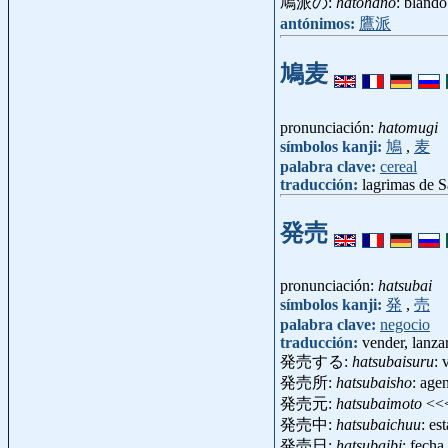
鳩派の:
hatohano
: blando
antónimos:
鷹派
鳩麦
pronunciación:
hatomugi
símbolos kanji:
鳩
,
麦
palabra clave:
cereal
traducción:
lagrimas de S
発売
pronunciación:
hatsubai
símbolos kanji:
発
,
売
palabra clave:
negocio
traducción:
vender, lanza
発売する:
hatsubaisuru
: 
発売所:
hatsubaisho
: age
発売元:
hatsubaimoto
<<
発売中:
hatsubaichuu
: es
発売日:
hatsubaibi
: fech