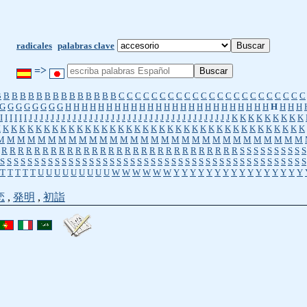
radicales
palabras clave
=>
B
B
B
B
B
B
B
B
B
B
B
B
B
B
B
C
C
C
C
C
C
C
C
C
C
C
C
C
C
C
C
C
C
C
C
C
C
C
G
G
G
G
G
G
G
G
H
H
H
H
H
H
H
H
H
H
H
H
H
H
H
H
H
H
H
H
H
H
H
H
H
H
H
H
H
I
I
I
I
I
I
J
J
J
J
J
J
J
J
J
J
J
J
J
J
J
J
J
J
J
J
J
J
J
J
J
J
J
J
J
J
J
J
J
J
J
J
J
K
K
K
K
K
K
K
K
K
K
K
K
K
K
K
K
K
K
K
K
K
K
K
K
K
K
K
K
K
K
K
K
K
K
K
K
K
K
K
K
K
K
K
K
K
K
K
M
M
M
M
M
M
M
M
M
M
M
M
M
M
M
M
M
M
M
M
M
M
M
M
M
M
M
M
M
M
R
R
R
R
R
R
R
R
R
R
R
R
R
R
R
R
R
R
R
R
R
R
R
R
R
R
R
R
R
S
S
S
S
S
S
S
S
S
S
S
S
S
S
S
S
S
S
S
S
S
S
S
S
S
S
S
S
S
S
S
S
S
S
S
S
S
S
S
S
S
S
S
S
S
S
S
S
S
S
S
S
S
S
S
T
T
T
T
T
U
U
U
U
U
U
U
U
U
W
W
W
W
W
W
Y
Y
Y
Y
Y
Y
Y
Y
Y
Y
Y
Y
Y
Y
Y
Y
恋
,
発明
,
初詣