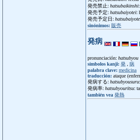
発売禁止:
hatsubaikinshi
発売予定:
hatsubaiyotei
:
発売予定日:
hatsubaiyote
sinónimos:
販売
発病
pronunciación:
hatsubyou
símbolos kanji:
発
,
病
palabra clave:
medicina
traducción:
ataque (enfer
発病する:
hatsubyousuru
発病率:
hatsubyouritsu
: 
también vea
発熱