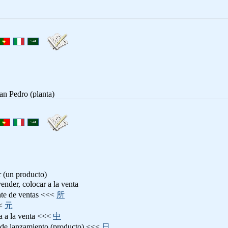
an Pedro (planta)
r (un producto)
vender, colocar a la venta
nte de ventas <<<
所
<
元
ta a la venta <<<
中
a de lanzamiento (producto) <<<
日