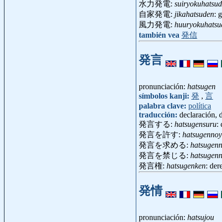
水力発電:
suiryokuhatsu
自家発電:
jikahatsuden
: 
風力発電:
huuryokuhatsu
también vea
発信
発言
pronunciación:
hatsugen
símbolos kanji:
発
,
言
palabra clave:
política
traducción:
declaración, 
発言する:
hatsugensuru
:
発言を許す:
hatsugennoy
発言を求める:
hatsugen
発言を禁じる:
hatsugenn
発言権:
hatsugenken
: der
発情
pronunciación:
hatsujou