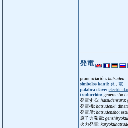
発電
pronunciación:
hatsuden
símbolos kanji:
発
,
電
palabra clave:
electricida
traducción:
generación de
発電する:
hatsudensuru
:
発電機:
hatsudenki
: dina
発電所:
hatsudensho
: est
原子力発電:
genshiryoku
火力発電:
karyokuhatsud