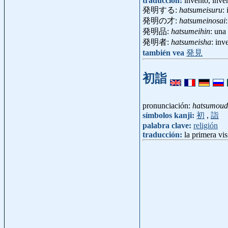
traducción:
invento, inve
発明する:
hatsumeisuru
:
発明の才:
hatsumeinosai
発明品:
hatsumeihin
: una
発明者:
hatsumeisha
: in
también vea
発見
初詣
pronunciación:
hatsumoud
símbolos kanji:
初
,
詣
palabra clave:
religión
traducción:
la primera vi