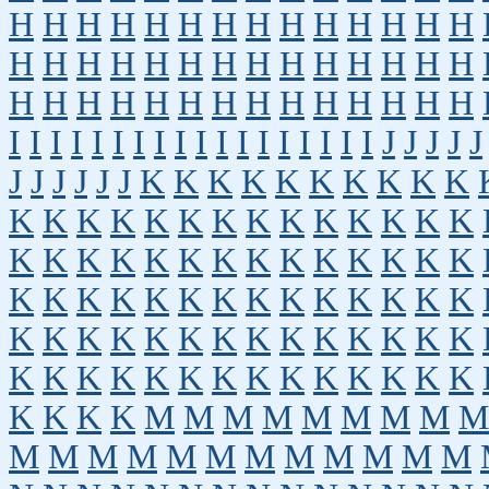
H
H
H
H
H
H
H
H
H
H
H
H
H
H
H
H
H
H
H
H
H
H
H
H
H
H
H
H
H
H
H
H
H
H
H
H
H
H
H
H
H
H
I
I
I
I
I
I
I
I
I
I
I
I
I
I
I
I
I
I
J
J
J
J
J
J
J
J
J
J
J
K
K
K
K
K
K
K
K
K
K
K
K
K
K
K
K
K
K
K
K
K
K
K
K
K
K
K
K
K
K
K
K
K
K
K
K
K
K
K
K
K
K
K
K
K
K
K
K
K
K
K
K
K
K
K
K
K
K
K
K
K
K
K
K
K
K
K
K
K
K
K
K
K
K
K
K
K
K
K
K
K
K
K
K
M
M
M
M
M
M
M
M
M
M
M
M
M
M
M
M
M
M
M
M
M