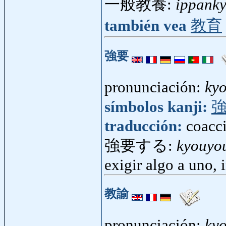
一般教養:
ippank
también vea
教育
強要
pronunciación:
ky
símbolos kanji:
traducción:
coacci
強要する:
kyouyo
exigir algo a uno, 
教諭
pronunciación:
ky