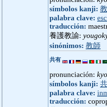
símbolos kanji:
palabra clave:
esc
traducción:
maestr
養護教諭:
yougok
sinónimos:
教師
共有
pronunciación:
ky
símbolos kanji:
palabra clave:
in
traducción:
copro