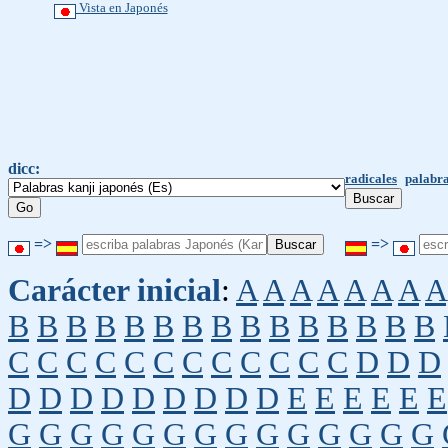
Vista en Japonés
dicc:
radicales
palabra
=>
=>
Carácter inicial
:
A
A
A
A
A
A
A
A
B
B
B
B
B
B
B
B
B
B
B
B
B
B
B
C
C
C
C
C
C
C
C
C
C
C
C
D
D
D
D
D
D
D
D
D
D
D
D
E
E
E
E
E
E
G
G
G
G
G
G
G
G
G
G
G
G
G
G