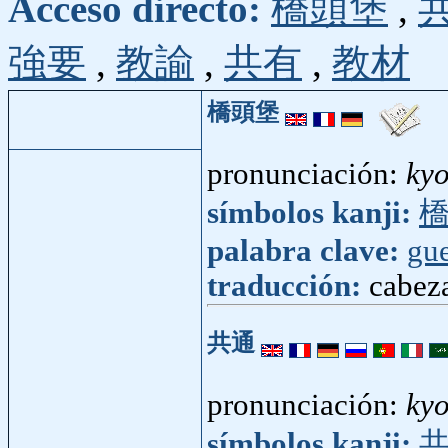
Acceso directo:
橋頭堡
,
強要
,
教諭
,
共有
,
教材
橋頭堡
pronunciación:
ky
símbolos kanji:
palabra clave:
gue
traducción:
cabeza
共通
pronunciación:
ky
símbolos kanji: