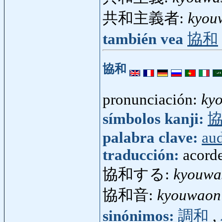
共和主義者:
kyou
también vea
協和
協和
pronunciación:
ky
símbolos kanji:
palabra clave:
au
traducción:
acord
協和する:
kyouwa
協和音:
kyouwaon
sinónimos:
調和
,