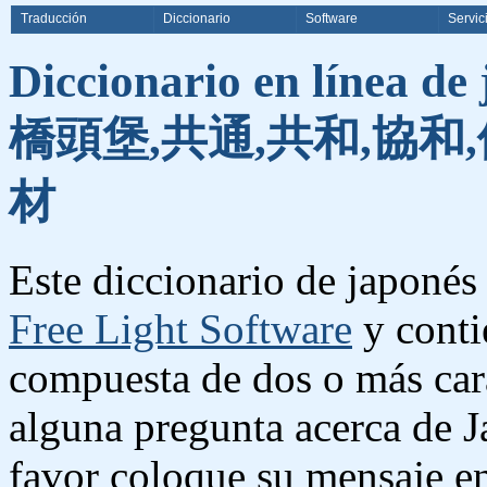
Traducción
Diccionario
Software
Servic
Diccionario en línea de
橋頭堡,共通,共和,協和,
材
Este diccionario de japonés 
Free Light Software
y conti
compuesta de dos o más cara
alguna pregunta acerca de J
favor coloque su mensaje e