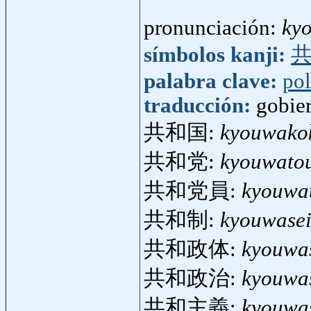
pronunciación:
ky
símbolos kanji:
palabra clave:
pol
traducción:
gobie
共和国:
kyouwako
共和党:
kyouwato
共和党員:
kyouwa
共和制:
kyouwase
共和政体:
kyouwas
共和政治:
kyouwas
共和主義:
kyouwa