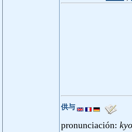
供与
pronunciación:
ky