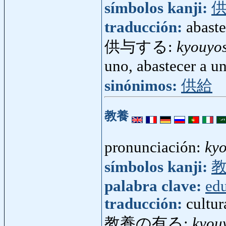
símbolos kanji:
traducción:
abaste
供与する:
kyouyo
uno, abastecer a u
sinónimos:
供給
教養
pronunciación:
ky
símbolos kanji:
palabra clave:
ed
traducción:
cultur
教養の有る:
kyou