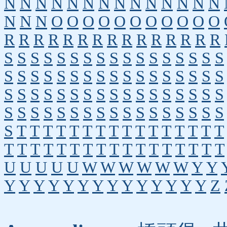
N
N
N
N
N
N
N
N
N
N
N
N
N
N
N
N
N
O
O
O
O
O
O
O
O
O
O
O
R
R
R
R
R
R
R
R
R
R
R
R
R
R
R
S
S
S
S
S
S
S
S
S
S
S
S
S
S
S
S
S
S
S
S
S
S
S
S
S
S
S
S
S
S
S
S
S
S
S
S
S
S
S
S
S
S
S
S
S
S
S
S
S
S
S
S
S
S
S
S
S
S
S
S
S
S
S
S
S
S
S
S
S
T
T
T
T
T
T
T
T
T
T
T
T
T
T
T
T
T
T
T
T
T
T
T
T
T
T
T
T
T
T
T
T
T
U
U
U
U
U
W
W
W
W
W
W
Y
Y
Y
Y
Y
Y
Y
Y
Y
Y
Y
Y
Y
Y
Y
Y
Z