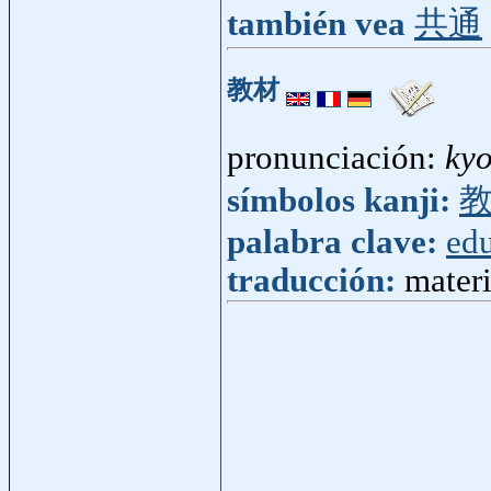
también vea
共通
教材
pronunciación:
kyo
símbolos kanji:
palabra clave:
ed
traducción:
materi