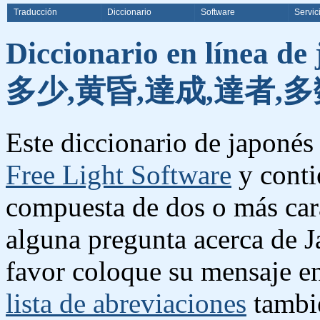
Traducción
Diccionario
Software
Servic
Diccionario en línea de
多少,黄昏,達成,達者,多
Este diccionario de japonés 
Free Light Software
y conti
compuesta de dos o más cara
alguna pregunta acerca de J
favor coloque su mensaje e
lista de abreviaciones
tambié