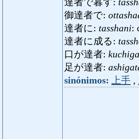
達者で暮す:
tass
御達者で:
ottasha
達者に:
tasshani
:
達者に成る:
tass
口が達者:
kuchiga
足が達者:
ashigat
sinónimos:
上手
,