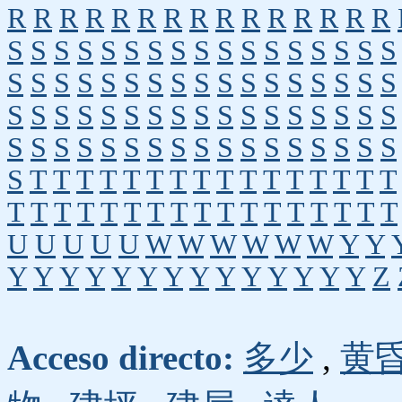
R
R
R
R
R
R
R
R
R
R
R
R
R
R
R
S
S
S
S
S
S
S
S
S
S
S
S
S
S
S
S
S
S
S
S
S
S
S
S
S
S
S
S
S
S
S
S
S
S
S
S
S
S
S
S
S
S
S
S
S
S
S
S
S
S
S
S
S
S
S
S
S
S
S
S
S
S
S
S
S
S
S
S
S
T
T
T
T
T
T
T
T
T
T
T
T
T
T
T
T
T
T
T
T
T
T
T
T
T
T
T
T
T
T
T
T
T
U
U
U
U
U
W
W
W
W
W
W
Y
Y
Y
Y
Y
Y
Y
Y
Y
Y
Y
Y
Y
Y
Y
Y
Z
Acceso directo:
多少
,
黄