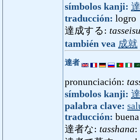
símbolos kanji:
traducción:
logro
達成する:
tasseis
también vea
成就
達者
pronunciación:
tas
símbolos kanji:
palabra clave:
sal
traducción:
buena
達者な:
tasshana
: