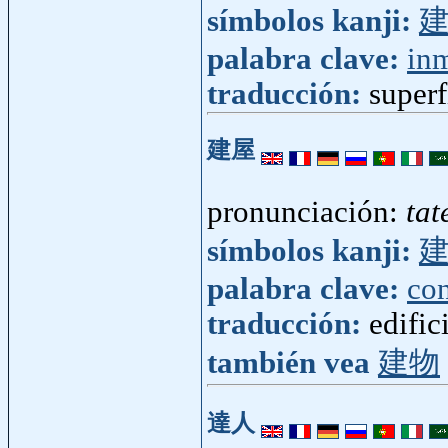
símbolos kanji:
palabra clave:
in
traducción:
superf
建屋
pronunciación:
tat
símbolos kanji:
palabra clave:
con
traducción:
edific
también vea
建物
達人