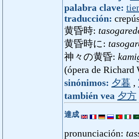
palabra clave:
ti
traducción:
crepús
黄昏時:
tasogared
黄昏時に:
tasogar
神々の黄昏:
kami
(ópera de Richard
sinónimos:
夕暮
,
también vea
夕方
達成
pronunciación:
tas