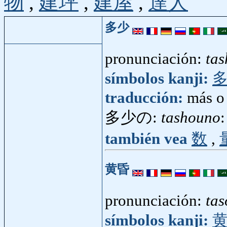
物
,
建坪
,
建屋
,
達人
多少
pronunciación:
ta
símbolos kanji:
traducción:
más o
多少の:
tashouno
también vea
数
,
黄昏
pronunciación:
tas
símbolos kanji: