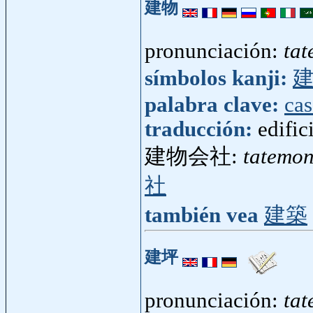
建物
pronunciación:
ta
símbolos kanji:
palabra clave:
cas
traducción:
edific
建物会社:
tatemo
社
también vea
建築
建坪
pronunciación:
tat