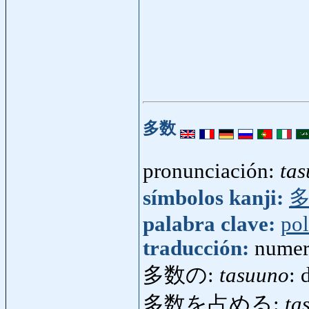
多数
pronunciación:
tas
símbolos kanji:
palabra clave:
pol
traducción:
numer
多数の:
tasuuno
: 
多数を占める:
ta