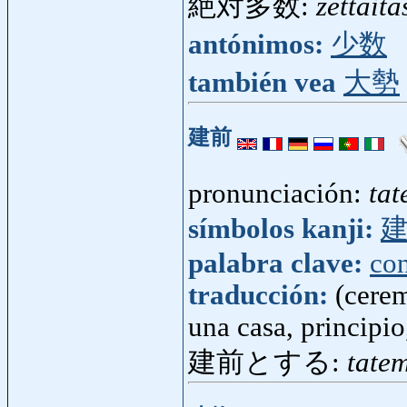
絶対多数:
zettait
antónimos:
少数
también vea
大勢
建前
pronunciación:
ta
símbolos kanji:
palabra clave:
con
traducción:
(cerem
una casa, principi
建前とする:
tate