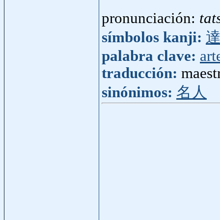
pronunciación:
tat
símbolos kanji:
palabra clave:
art
traducción:
maest
sinónimos:
名人