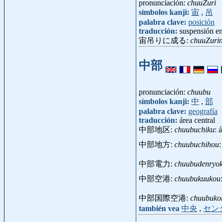
pronunciación:
chuuZuri
símbolos kanji:
宙
,
吊
palabra clave:
posición
traducción:
suspensión en
宙吊りに成る:
chuuZuri
中部
pronunciación:
chuubu
símbolos kanji:
中
,
部
palabra clave:
geografía
traducción:
área central
中部地区:
chuubuchiku
: 
中部地方:
chuubuchihou
中部電力:
chuubudenryo
中部空港:
chuubukuukou
中部国際空港:
chuubuko
también vea
中央
,
セン