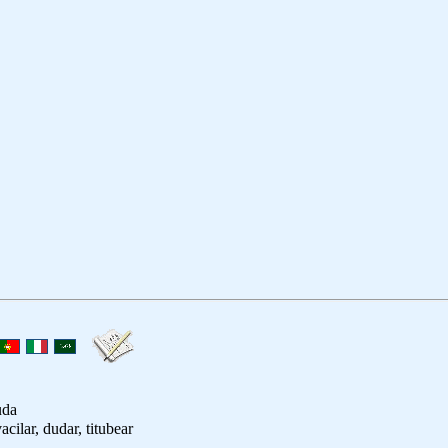
uda
vacilar, dudar, titubear