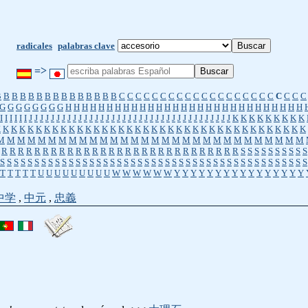
radicales
palabras clave
=>
B
B
B
B
B
B
B
B
B
B
B
B
B
B
B
C
C
C
C
C
C
C
C
C
C
C
C
C
C
C
C
C
C
C
C
C
C
C
G
G
G
G
G
G
G
G
H
H
H
H
H
H
H
H
H
H
H
H
H
H
H
H
H
H
H
H
H
H
H
H
H
H
H
H
H
I
I
I
I
I
I
J
J
J
J
J
J
J
J
J
J
J
J
J
J
J
J
J
J
J
J
J
J
J
J
J
J
J
J
J
J
J
J
J
J
J
J
J
K
K
K
K
K
K
K
K
K
K
K
K
K
K
K
K
K
K
K
K
K
K
K
K
K
K
K
K
K
K
K
K
K
K
K
K
K
K
K
K
K
K
K
K
K
K
K
M
M
M
M
M
M
M
M
M
M
M
M
M
M
M
M
M
M
M
M
M
M
M
M
M
M
M
M
M
M
R
R
R
R
R
R
R
R
R
R
R
R
R
R
R
R
R
R
R
R
R
R
R
R
R
R
R
R
R
S
S
S
S
S
S
S
S
S
S
S
S
S
S
S
S
S
S
S
S
S
S
S
S
S
S
S
S
S
S
S
S
S
S
S
S
S
S
S
S
S
S
S
S
S
S
S
S
S
S
S
S
S
S
S
T
T
T
T
T
U
U
U
U
U
U
U
U
U
W
W
W
W
W
W
Y
Y
Y
Y
Y
Y
Y
Y
Y
Y
Y
Y
Y
Y
Y
Y
中学
,
中元
,
忠義