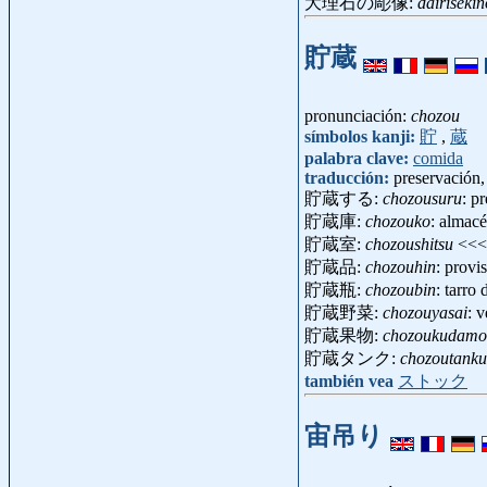
大理石の彫像:
dairiseki
貯蔵
pronunciación:
chozou
símbolos kanji:
貯
,
蔵
palabra clave:
comida
traducción:
preservación
貯蔵する:
chozousuru
: p
貯蔵庫:
chozouko
: almac
貯蔵室:
chozoushitsu
<<
貯蔵品:
chozouhin
: prov
貯蔵瓶:
chozoubin
: tarro
貯蔵野菜:
chozouyasai
: 
貯蔵果物:
chozoukudamo
貯蔵タンク:
chozoutanku
también vea
ストック
宙吊り