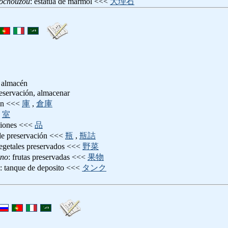
nochouzou
: estatua de mármol <<<
大理石
, almacén
reservación, almacenar
én <<<
庫
,
倉庫
<
室
isiones <<<
品
 de preservación <<<
瓶
,
瓶詰
vegetales preservados <<<
野菜
no
: frutas preservadas <<<
果物
: tanque de deposito <<<
タンク