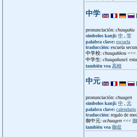
中学
pronunciación:
chuugaku
símbolos kanji:
中
,
学
palabra clave:
escuela
traducción:
escuela secun
中学校:
chuugakkou
<<<
中学生:
chuugakusei
: est
también vea
高校
中元
pronunciación:
chuugen
símbolos kanji:
中
,
元
palabra clave:
calendario
traducción:
regalo de me
御中元:
ochuugen
<<<
también vea
御盆