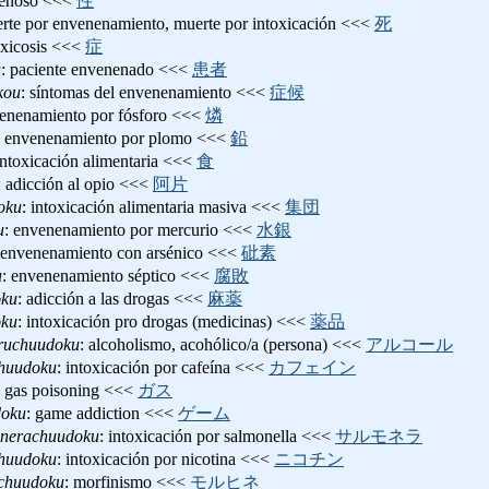
nenoso <<<
性
erte por envenenamiento, muerte por intoxicación <<<
死
oxicosis <<<
症
a
: paciente envenenado <<<
患者
kou
: síntomas del envenenamiento <<<
症候
venenamiento por fósforo <<<
燐
: envenenamiento por plomo <<<
鉛
intoxicación alimentaria <<<
食
: adicción al opio <<<
阿片
oku
: intoxicación alimentaria masiva <<<
集団
u
: envenenamiento por mercurio <<<
水銀
 envenenamiento con arsénico <<<
砒素
u
: envenenamiento séptico <<<
腐敗
ku
: adicción a las drogas <<<
麻薬
oku
: intoxicación pro drogas (medicinas) <<<
薬品
ruchuudoku
: alcoholismo, acohólico/a (persona) <<<
アルコール
chuudoku
: intoxicación por cafeína <<<
カフェイン
: gas poisoning <<<
ガス
oku
: game addiction <<<
ゲーム
nerachuudoku
: intoxicación por salmonella <<<
サルモネラ
chuudoku
: intoxicación por nicotina <<<
ニコチン
chuudoku
: morfinismo <<<
モルヒネ