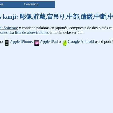
ios
Contenido
e palabras kanji: 彫像,貯蔵,宙吊り,中部,躊躇
ht Software
y contiene palabras en japonés, compuesta de dos o más cara
ponés
.
La lista de abreviaciones
también debe ser útil.
omo
Apple iPhone
,
Apple iPad
o
Google Android
usted podrá