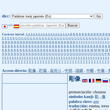
dicc:
=>
Carácter inicial
:
A
A
A
A
A
A
A
A
A
A
A
A
A
A
A
A
A
A
B
B
B
B
B
B
B
B
B
B
B
B
B
E
E
E
E
E
G
G
G
G
G
G
G
G
G
G
G
G
G
G
G
G
G
G
G
G
G
G
G
G
G
G
G
G
G
G
G
G
H
H
H
H
H
H
H
H
H
H
H
H
H
H
H
H
H
H
H
H
H
H
H
H
H
I
I
I
I
I
I
I
I
I
I
I
I
I
I
I
I
I
I
I
I
K
K
K
K
K
K
K
K
K
K
K
K
K
K
K
K
K
K
K
K
K
K
K
K
K
K
K
K
K
K
K
K
K
K
K
K
K
K
K
K
K
K
K
K
K
K
K
K
K
K
K
K
K
K
K
K
K
K
K
K
K
K
K
K
K
K
M
M
M
M
M
N
N
N
N
N
N
N
N
N
N
N
N
N
N
N
O
O
O
O
O
O
O
O
O
O
O
O
O
O
O
O
O
O
O
O
P
R
S
S
S
S
S
S
S
S
S
S
S
S
S
S
S
S
S
S
S
S
S
S
S
S
S
S
S
S
S
S
S
S
S
S
S
S
S
S
S
S
S
S
S
S
T
T
T
T
T
T
T
T
T
T
T
T
T
T
T
T
T
T
T
T
T
T
T
T
T
T
T
T
T
T
T
T
T
T
T
T
T
T
T
T
Acceso directo:
彫像
,
貯蔵
,
宙吊り
,
中部
,
躊躇
,
中断
,
中毒
,
彫像
pronunciación:
chouzou
símbolos kanji:
彫
,
像
palabra clave:
arte
traducción:
estatua, torso