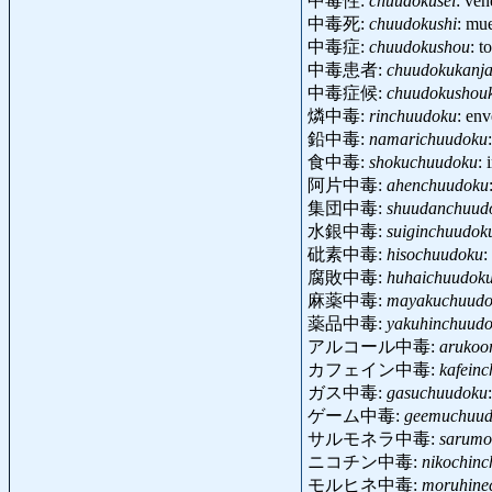
中毒性:
chuudokusei
: ve
中毒死:
chuudokushi
: mu
中毒症:
chuudokushou
: t
中毒患者:
chuudokukanj
中毒症候:
chuudokushou
燐中毒:
rinchuudoku
: en
鉛中毒:
namarichuudoku
食中毒:
shokuchuudoku
: 
阿片中毒:
ahenchuudoku
集団中毒:
shuudanchuud
水銀中毒:
suiginchuudok
砒素中毒:
hisochuudoku
:
腐敗中毒:
huhaichuudok
麻薬中毒:
mayakuchuudo
薬品中毒:
yakuhinchuud
アルコール中毒:
arukoo
カフェイン中毒:
kafein
ガス中毒:
gasuchuudoku
ゲーム中毒:
geemuchuud
サルモネラ中毒:
sarumo
ニコチン中毒:
nikochin
モルヒネ中毒:
moruhine