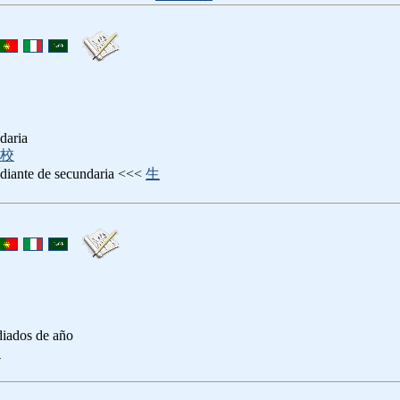
daria
校
udiante de secundaria <<<
生
diados de año
御