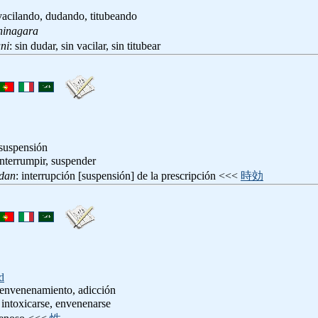
vacilando, dudando, titubeando
hinagara
ni
: sin dudar, sin vacilar, sin titubear
 suspensión
interrumpir, suspender
udan
: interrupción [suspensión] de la prescripción <<<
時効
d
 envenenamiento, adicción
: intoxicarse, envenenarse