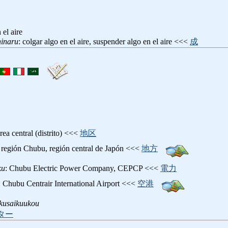
 el aire
ninaru
: colgar algo en el aire, suspender algo en el aire <<<
成
área central (distrito) <<<
地区
: región Chubu, región central de Japón <<<
地方
ku
: Chubu Electric Power Company, CEPCP <<<
電力
: Chubu Centrair International Airport <<<
空港
kusaikuukou
ター