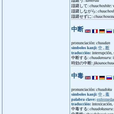
躊躇う:
tamerau
躊躇して:
chuuchoshite
: 
躊躇しながら:
chuuchos
躊躇せずに:
chuuchosezu
中断
pronunciación:
chuudan
símbolos kanji:
中
,
断
traducción:
interrupción,
中断する:
chuudansuru
: 
時効の中断:
jikounochu
中毒
pronunciación:
chuudoku
símbolos kanji:
中
,
毒
palabra clave:
enfermeda
traducción:
intoxicación,
中毒する:
chuudokusuru