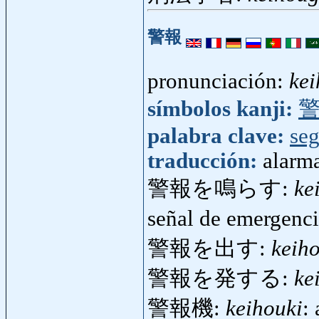
警報
pronunciación:
ke
símbolos kanji:
palabra clave:
seg
traducción:
alarma
警報を鳴らす:
ke
señal de emergenc
警報を出す:
keih
警報を発する:
ke
警報機:
keihouki
: