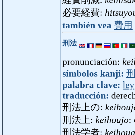
必要経費:
hitsuyo
también vea
費用
刑法
pronunciación:
ke
símbolos kanji:
palabra clave:
ley
traducción:
derec
刑法上の:
keihou
刑法上:
keihoujo
:
刑法学者:
keihou