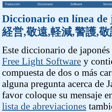
Traducción
Diccionario
Software
Servic
Diccionario en línea de
経営,敬遠,軽減,警護,敬
Este diccionario de japonés 
Free Light Software
y conti
compuesta de dos o más cara
alguna pregunta acerca de J
favor coloque su mensaje e
lista de abreviaciones
tambié