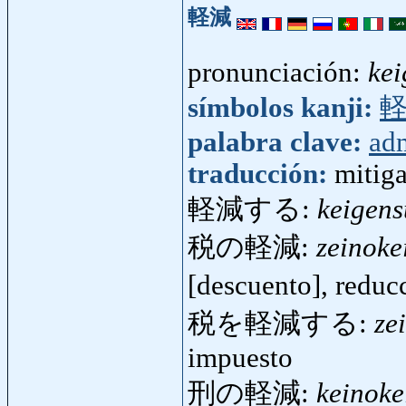
軽減
pronunciación:
kei
símbolos kanji:
palabra clave:
adm
traducción:
mitig
軽減する:
keigens
税の軽減:
zeinoke
[descuento], redu
税を軽減する:
ze
impuesto
刑の軽減:
keinoke