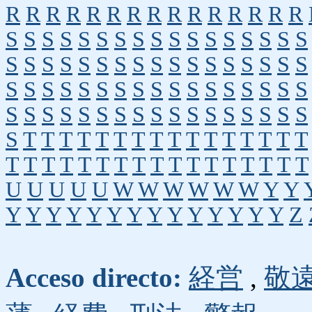
R
R
R
R
R
R
R
R
R
R
R
R
R
R
R
S
S
S
S
S
S
S
S
S
S
S
S
S
S
S
S
S
S
S
S
S
S
S
S
S
S
S
S
S
S
S
S
S
S
S
S
S
S
S
S
S
S
S
S
S
S
S
S
S
S
S
S
S
S
S
S
S
S
S
S
S
S
S
S
S
S
S
S
S
T
T
T
T
T
T
T
T
T
T
T
T
T
T
T
T
T
T
T
T
T
T
T
T
T
T
T
T
T
T
T
T
T
U
U
U
U
U
W
W
W
W
W
W
Y
Y
Y
Y
Y
Y
Y
Y
Y
Y
Y
Y
Y
Y
Y
Y
Z
Acceso directo:
経営
,
敬