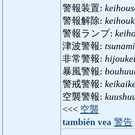
警報装置:
keihous
警報解除:
keihouk
警報ランプ:
keih
津波警報:
tsunami
非常警報:
hijouke
暴風警報:
bouhuu
警戒警報:
keikaik
空襲警報:
kuushu
<<<
空襲
también vea
警告