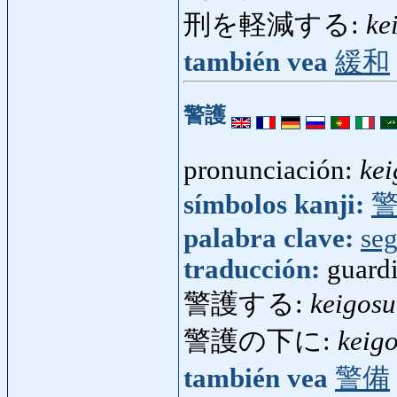
刑を軽減する:
ke
también vea
緩和
警護
pronunciación:
kei
símbolos kanji:
palabra clave:
seg
traducción:
guardi
警護する:
keigosu
警護の下に:
keig
también vea
警備