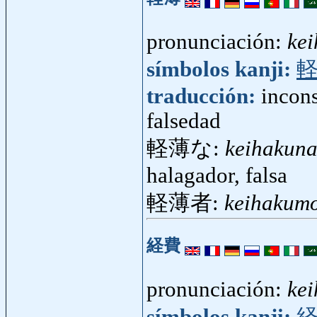
pronunciación:
ke
símbolos kanji:
traducción:
incons
falsedad
軽薄な:
keihakun
halagador, falsa
軽薄者:
keihakum
経費
pronunciación:
kei
símbolos kanji: