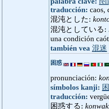
palabra clave:
rel
traducción:
caos, 
混沌とした:
kont
混沌としている:
una condición caót
también vea
混迷
困惑
pronunciación:
ko
símbolos kanji:
traducción:
vergüe
困惑する:
konwak