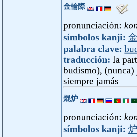
金輪際
pronunciación:
kon
símbolos kanji:
palabra clave:
bu
traducción:
la pa
budismo), (nunca) 
siempre jamás
焜炉
pronunciación:
ko
símbolos kanji: