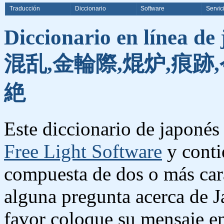
Traducción
Diccionario
Software
Servic
Diccionario en línea de
混乱,金輪際,焜炉,痕跡,
絶
Este diccionario de japonés 
Free Light Software
y conti
compuesta de dos o más cara
alguna pregunta acerca de J
favor coloque su mensaje e