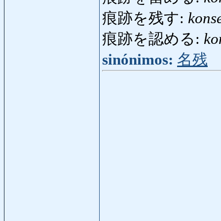
痕跡を残す:
kons
痕跡を認める:
ko
sinónimos:
名残