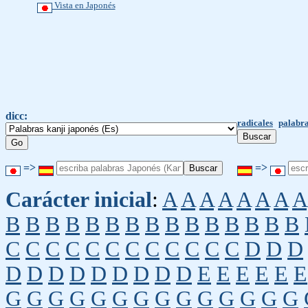
Vista en Japonés
dicc:
radicales
palabra
=>
=>
Carácter inicial
:
A
A
A
A
A
A
A
A
B
B
B
B
B
B
B
B
B
B
B
B
B
B
B
C
C
C
C
C
C
C
C
C
C
C
C
D
D
D
D
D
D
D
D
D
D
D
D
E
E
E
E
E
E
G
G
G
G
G
G
G
G
G
G
G
G
G
G