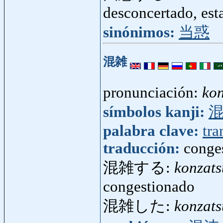
desconcertado, esta
sinónimos:
当惑
混雑
pronunciación:
kon
símbolos kanji:
palabra clave:
tra
traducción:
conges
混雑する:
konzats
congestionado
混雑した:
konzats