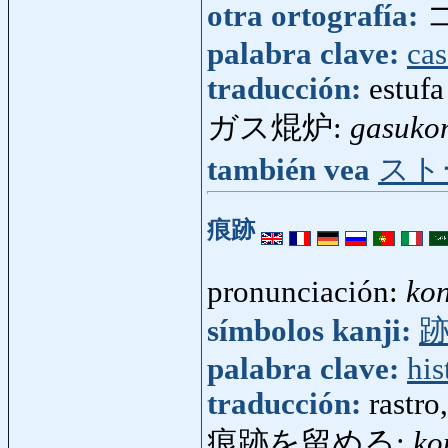
otra ortografía:
palabra clave:
cas
traducción:
estufa
ガス焜炉:
gasuko
también vea
スト
痕跡
pronunciación:
kon
símbolos kanji:
palabra clave:
his
traducción:
rastro
痕跡を留める:
ko