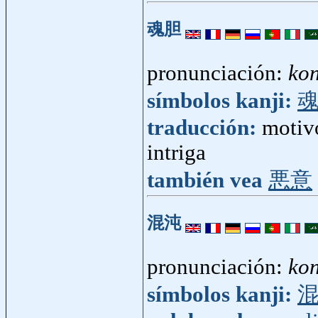
魂胆
pronunciación:
ko
símbolos kanji:
traducción:
motivo
intriga
también vea
悪意
混沌
pronunciación:
ko
símbolos kanji: