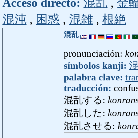
Acceso directo:
混乱
,
金
混沌
,
困惑
,
混雑
,
根絶
混乱
pronunciación:
ko
símbolos kanji:
palabra clave:
tra
traducción:
confus
混乱する:
konran
混乱した:
konrans
混乱させる:
konr