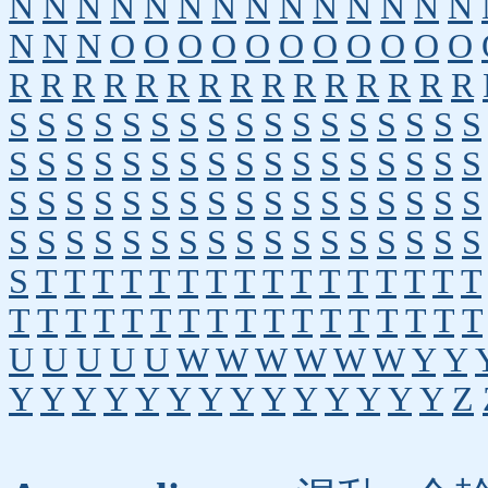
N
N
N
N
N
N
N
N
N
N
N
N
N
N
N
N
N
O
O
O
O
O
O
O
O
O
O
O
R
R
R
R
R
R
R
R
R
R
R
R
R
R
R
S
S
S
S
S
S
S
S
S
S
S
S
S
S
S
S
S
S
S
S
S
S
S
S
S
S
S
S
S
S
S
S
S
S
S
S
S
S
S
S
S
S
S
S
S
S
S
S
S
S
S
S
S
S
S
S
S
S
S
S
S
S
S
S
S
S
S
S
S
T
T
T
T
T
T
T
T
T
T
T
T
T
T
T
T
T
T
T
T
T
T
T
T
T
T
T
T
T
T
T
T
T
U
U
U
U
U
W
W
W
W
W
W
Y
Y
Y
Y
Y
Y
Y
Y
Y
Y
Y
Y
Y
Y
Y
Y
Z