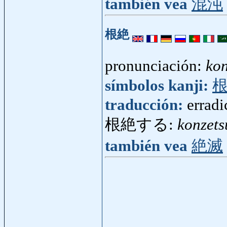
también vea
混沌
根絶
pronunciación:
kon
símbolos kanji:
traducción:
erradi
根絶する:
konzets
también vea
絶滅