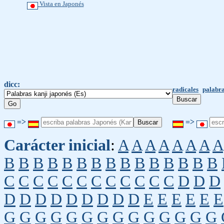
Vista en Japonés
dicc:
radicales
palabra
=>
=>
Carácter inicial
:
A
A
A
A
A
A
A
A
B
B
B
B
B
B
B
B
B
B
B
B
B
B
B
C
C
C
C
C
C
C
C
C
C
C
C
D
D
D
D
D
D
D
D
D
D
D
D
E
E
E
E
E
E
G
G
G
G
G
G
G
G
G
G
G
G
G
G