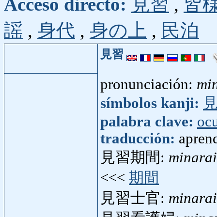
Acceso directo:
見習
,
皆
謡
,
身代
,
身の上
,
民泊
見習
pronunciación:
mi
símbolos kanji:
palabra clave:
oc
traducción:
aprend
見習期間:
minarai
<<<
期間
見習士官:
minarai