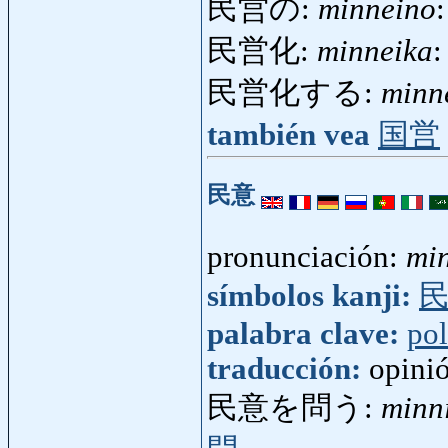
民営の:
minneino
民営化:
minneika
:
民営化する:
minn
también vea
国営
民意
pronunciación:
mi
símbolos kanji:
palabra clave:
pol
traducción:
opini
民意を問う:
minn