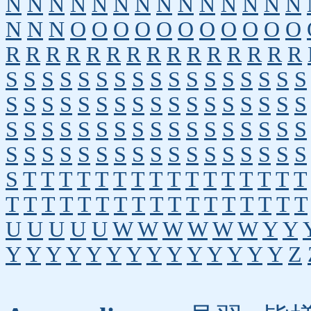
N
N
N
N
N
N
N
N
N
N
N
N
N
N
N
N
N
O
O
O
O
O
O
O
O
O
O
O
R
R
R
R
R
R
R
R
R
R
R
R
R
R
R
S
S
S
S
S
S
S
S
S
S
S
S
S
S
S
S
S
S
S
S
S
S
S
S
S
S
S
S
S
S
S
S
S
S
S
S
S
S
S
S
S
S
S
S
S
S
S
S
S
S
S
S
S
S
S
S
S
S
S
S
S
S
S
S
S
S
S
S
S
T
T
T
T
T
T
T
T
T
T
T
T
T
T
T
T
T
T
T
T
T
T
T
T
T
T
T
T
T
T
T
T
T
U
U
U
U
U
W
W
W
W
W
W
Y
Y
Y
Y
Y
Y
Y
Y
Y
Y
Y
Y
Y
Y
Y
Y
Z