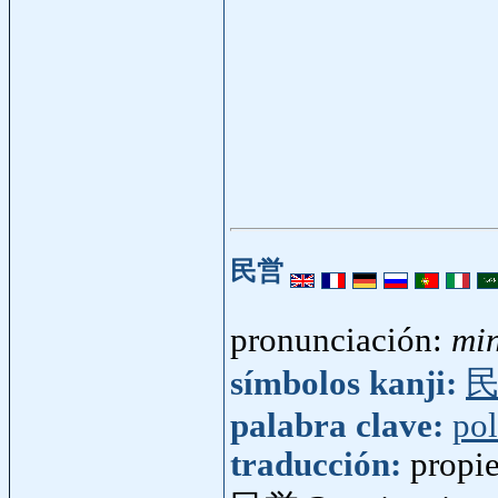
民営
pronunciación:
mi
símbolos kanji:
palabra clave:
pol
traducción:
propi