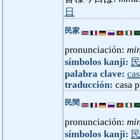
日
民家
pronunciación:
mi
símbolos kanji:
palabra clave:
cas
traducción:
casa p
民間
pronunciación:
mi
símbolos kanji: