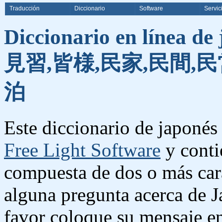
Traducción
Diccionario
Software
Servic
Diccionario en línea de
見習,皆様,民家,民間,民
泊
Este diccionario de japonés 
Free Light Software
y conti
compuesta de dos o más cara
alguna pregunta acerca de J
favor coloque su mensaje e