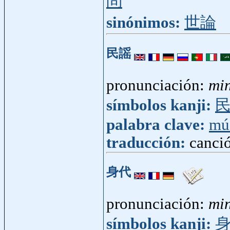
問
sinónimos:
世論
民謡
pronunciación:
mi
símbolos kanji:
palabra clave:
mú
traducción:
canci
身代
pronunciación:
mi
símbolos kanji: