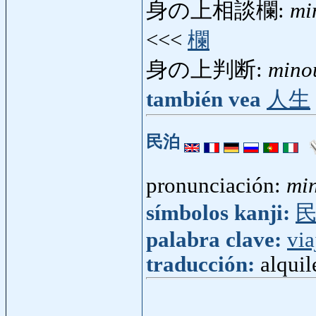
身の上相談欄:
mi
<<<
欄
身の上判断:
mino
también vea
人生
民泊
pronunciación:
mi
símbolos kanji:
palabra clave:
via
traducción:
alquil