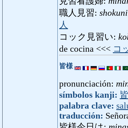
見習看護婦:
mina
職人見習:
shokun
人
コック見習い:
ko
de cocina <<<
コ
皆様
pronunciación:
mi
símbolos kanji:
palabra clave:
sa
traducción:
Señora
皆様今日は:
mina