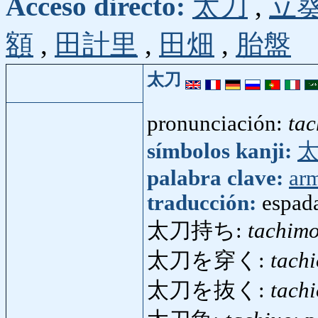
Acceso directo:
太刀
,
立
額
,
田計里
,
田畑
,
胎盤
太刀
pronunciación:
tac
símbolos kanji:
palabra clave:
ar
traducción:
espada
太刀持ち:
tachimo
太刀を穿く:
tach
太刀を抜く:
tach