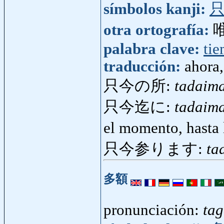
símbolos kanji:
otra ortografía:
palabra clave:
ti
traducción:
ahora
只今の所:
tadaim
只今迄に:
tadaim
el momento, hasta
只今参ります:
ta
多額
pronunciación:
ta