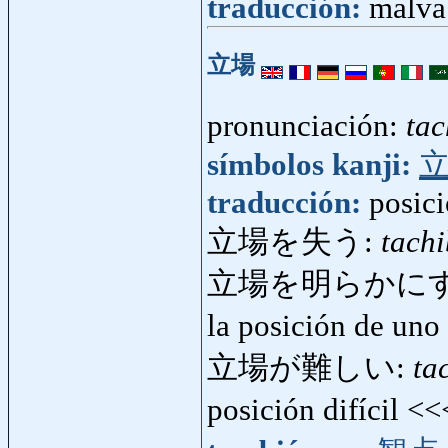
traducción:
malva 
立場
pronunciación:
tac
símbolos kanji:
traducción:
posic
立場を失う:
tach
立場を明らかに
la posición de uno
立場が難しい:
ta
posición difícil <