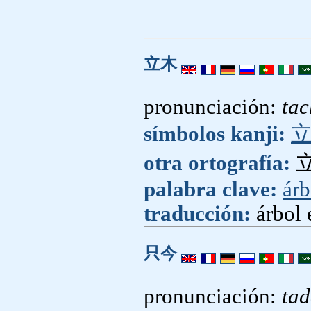
立木
pronunciación:
tac
símbolos kanji:
otra ortografía:
palabra clave:
árb
traducción:
árbol 
只今
pronunciación:
ta