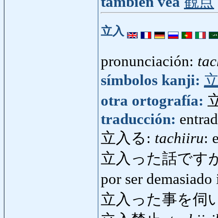
también vea
観点
立入
pronunciación:
tac
símbolos kanji:
otra ortografía:
traducción:
entrad
立入る:
tachiiru
: 
立入った話ですが
por ser demasiado 
立入った事を伺