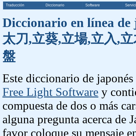
Traducción
Diccionario
Software
Servic
Diccionario en línea de
太刀,立葵,立場,立入,立
盤
Este diccionario de japonés 
Free Light Software
y conti
compuesta de dos o más cara
alguna pregunta acerca de J
favor coloque su mensaje e