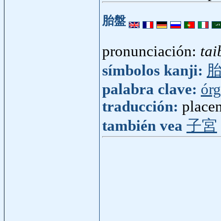
胎盤
pronunciación:
tai
símbolos kanji:
palabra clave:
ór
traducción:
place
también vea
子宮