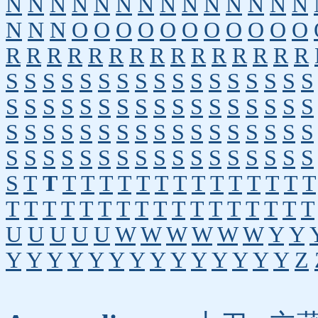
N
N
N
N
N
N
N
N
N
N
N
N
N
N
N
N
N
O
O
O
O
O
O
O
O
O
O
O
R
R
R
R
R
R
R
R
R
R
R
R
R
R
R
S
S
S
S
S
S
S
S
S
S
S
S
S
S
S
S
S
S
S
S
S
S
S
S
S
S
S
S
S
S
S
S
S
S
S
S
S
S
S
S
S
S
S
S
S
S
S
S
S
S
S
S
S
S
S
S
S
S
S
S
S
S
S
S
S
S
S
S
S
T
T
T
T
T
T
T
T
T
T
T
T
T
T
T
T
T
T
T
T
T
T
T
T
T
T
T
T
T
T
T
T
T
U
U
U
U
U
W
W
W
W
W
W
Y
Y
Y
Y
Y
Y
Y
Y
Y
Y
Y
Y
Y
Y
Y
Y
Z