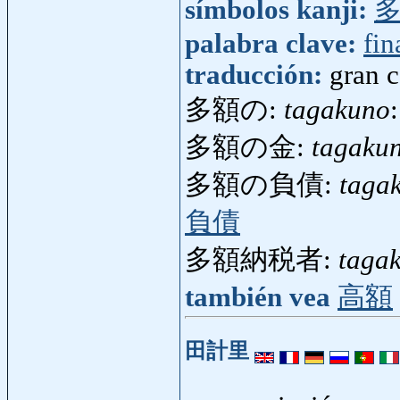
símbolos kanji:
palabra clave:
fin
traducción:
gran 
多額の:
tagakuno
多額の金:
tagaku
多額の負債:
taga
負債
多額納税者:
taga
también vea
高額
田計里