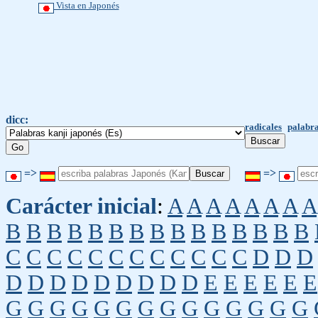
Vista en Japonés
dicc:
radicales
palabra
=>
=>
Carácter inicial
:
A
A
A
A
A
A
A
A
B
B
B
B
B
B
B
B
B
B
B
B
B
B
B
C
C
C
C
C
C
C
C
C
C
C
C
D
D
D
D
D
D
D
D
D
D
D
D
E
E
E
E
E
E
G
G
G
G
G
G
G
G
G
G
G
G
G
G