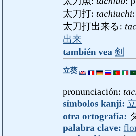
太刀魚:
tachiuo
: 
太刀打:
tachiuchi
太刀打出来る:
ta
出来
también vea
剣
立葵
pronunciación:
tac
símbolos kanji:
otra ortografía:
palabra clave:
flo