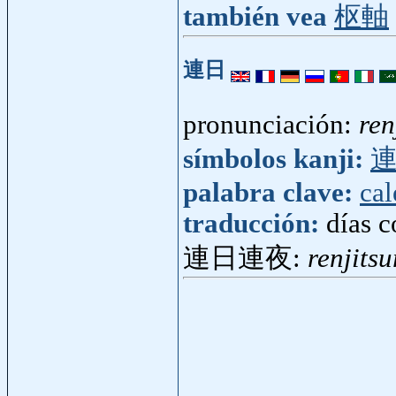
también vea
枢軸
連日
pronunciación:
ren
símbolos kanji:
palabra clave:
cal
traducción:
días c
連日連夜:
renjits