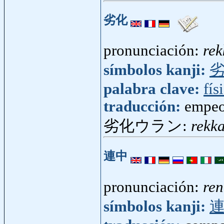
劣化
pronunciación:
rek
símbolos kanji:
palabra clave:
fís
traducción:
empeo
劣化ウラン:
rekk
連中
pronunciación:
re
símbolos kanji: