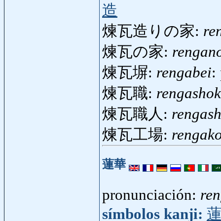
造
煉瓦造りの家:
re
煉瓦の家:
rengan
煉瓦塀:
rengabei
:
煉瓦職:
rengasho
煉瓦職人:
rengas
煉瓦工場:
rengak
蓮華
pronunciación:
re
símbolos kanji: