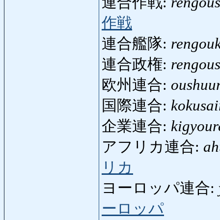
連合作戦:
rengou
作戦
連合艦隊:
rengouk
連合政権:
rengous
欧州連合:
oushuu
国際連合:
kokusa
企業連合:
kigyou
アフリカ連合:
ah
リカ
ヨーロッパ連合:
ーロッパ