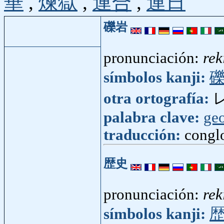
華
,
煉獄
,
連合
,
連日
礫岩
pronunciación:
rek
símbolos kanji:
otra ortografía:
palabra clave:
ge
traducción:
congl
歴史
pronunciación:
rek
símbolos kanji: