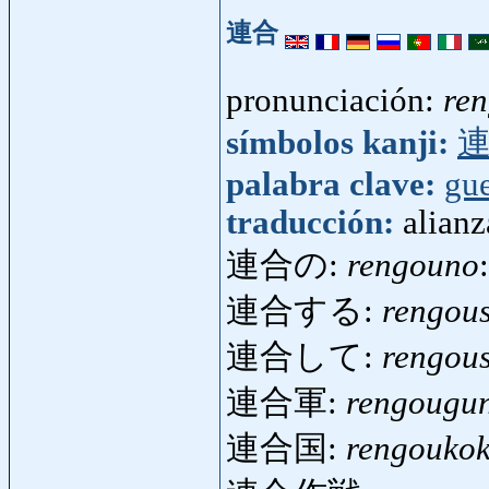
連合
pronunciación:
re
símbolos kanji:
palabra clave:
gue
traducción:
alian
連合の:
rengouno
連合する:
rengou
連合して:
rengous
連合軍:
rengougu
連合国:
rengouko