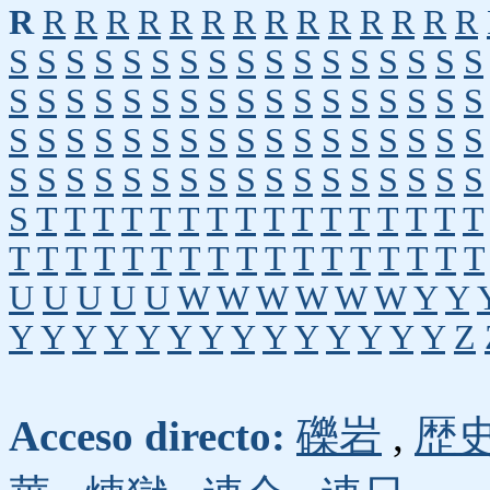
R
R
R
R
R
R
R
R
R
R
R
R
R
R
R
S
S
S
S
S
S
S
S
S
S
S
S
S
S
S
S
S
S
S
S
S
S
S
S
S
S
S
S
S
S
S
S
S
S
S
S
S
S
S
S
S
S
S
S
S
S
S
S
S
S
S
S
S
S
S
S
S
S
S
S
S
S
S
S
S
S
S
S
S
T
T
T
T
T
T
T
T
T
T
T
T
T
T
T
T
T
T
T
T
T
T
T
T
T
T
T
T
T
T
T
T
T
U
U
U
U
U
W
W
W
W
W
W
Y
Y
Y
Y
Y
Y
Y
Y
Y
Y
Y
Y
Y
Y
Y
Y
Z
Acceso directo:
礫岩
,
歴