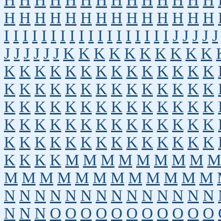
H
H
H
H
H
H
H
H
H
H
H
H
H
H
H
H
H
H
H
H
H
H
H
H
H
H
H
H
I
I
I
I
I
I
I
I
I
I
I
I
I
I
I
I
I
I
J
J
J
J
J
J
J
J
J
J
J
K
K
K
K
K
K
K
K
K
K
K
K
K
K
K
K
K
K
K
K
K
K
K
K
K
K
K
K
K
K
K
K
K
K
K
K
K
K
K
K
K
K
K
K
K
K
K
K
K
K
K
K
K
K
K
K
K
K
K
K
K
K
K
K
K
K
K
K
K
K
K
K
K
K
K
K
K
K
K
K
K
K
K
K
M
M
M
M
M
M
M
M
M
M
M
M
M
M
M
M
M
M
M
M
M
N
N
N
N
N
N
N
N
N
N
N
N
N
N
N
N
N
O
O
O
O
O
O
O
O
O
O
O