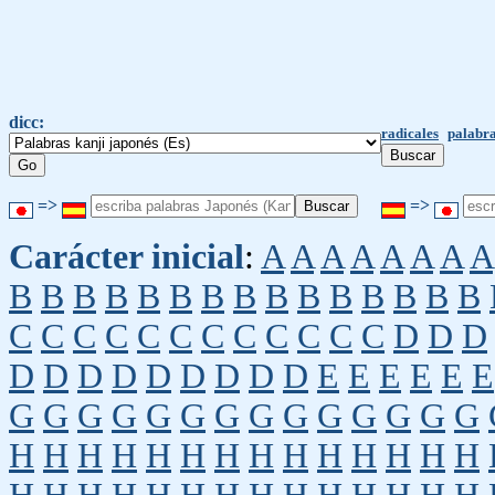
dicc:
radicales
palabra
=>
=>
Carácter inicial
:
A
A
A
A
A
A
A
A
B
B
B
B
B
B
B
B
B
B
B
B
B
B
B
C
C
C
C
C
C
C
C
C
C
C
C
D
D
D
D
D
D
D
D
D
D
D
D
E
E
E
E
E
E
G
G
G
G
G
G
G
G
G
G
G
G
G
G
H
H
H
H
H
H
H
H
H
H
H
H
H
H