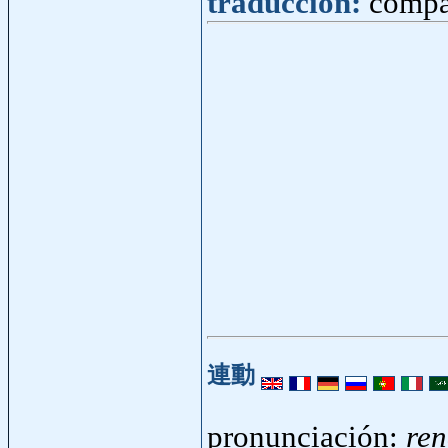
traducción:
compa
連動
pronunciación:
re