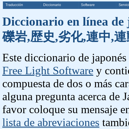
Traducción
Diccionario
Software
Servic
Diccionario en línea de
礫岩,歴史,劣化,連中,連
Este diccionario de japonés 
Free Light Software
y conti
compuesta de dos o más cara
alguna pregunta acerca de J
favor coloque su mensaje e
lista de abreviaciones
tambié