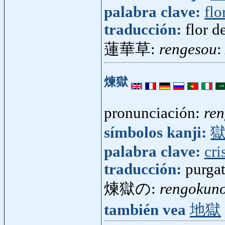
palabra clave:
flo
traducción:
flor d
蓮華草:
rengesou
:
煉獄
pronunciación:
re
símbolos kanji:
palabra clave:
cri
traducción:
purgat
煉獄の:
rengokun
también vea
地獄