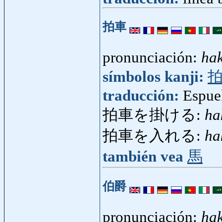
拍車
pronunciación:
ha
símbolos kanji:
traducción:
Espue
拍車を掛ける:
ha
拍車を入れる:
ha
también vea
馬
伯爵
pronunciación:
ha