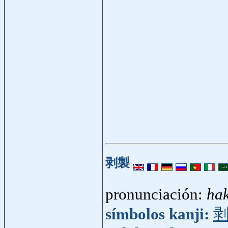
剥製
pronunciación:
hak
símbolos kanji: