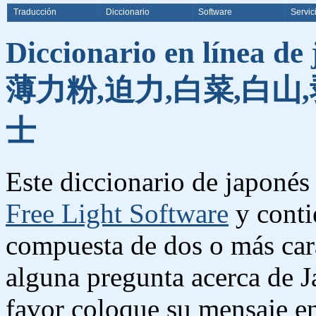
Traducción
Diccionario
Software
Servic
Diccionario en línea de
薄力粉,迫力,白菜,白山,
士
Este diccionario de japonés 
Free Light Software
y conti
compuesta de dos o más cara
alguna pregunta acerca de J
favor coloque su mensaje e