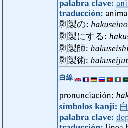
palabra clave:
an
traducción:
anima
剥製の:
hakuseino
剥製にする:
haku
剥製師:
hakuseish
剥製術:
hakuseiju
白線
pronunciación:
ha
símbolos kanji:
palabra clave:
dep
traducción:
línea 