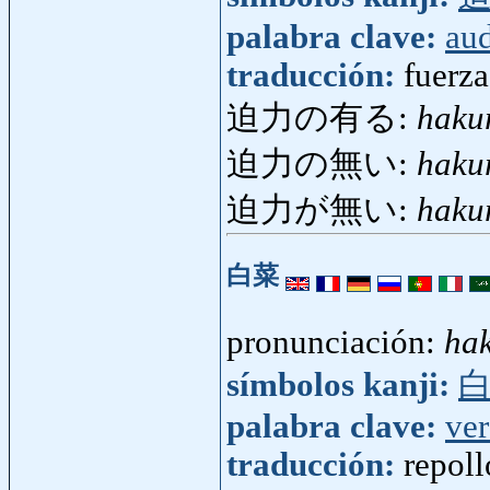
palabra clave:
au
traducción:
fuerza
迫力の有る:
haku
迫力の無い:
haku
迫力が無い:
haku
白菜
pronunciación:
ha
símbolos kanji:
palabra clave:
ve
traducción:
repoll