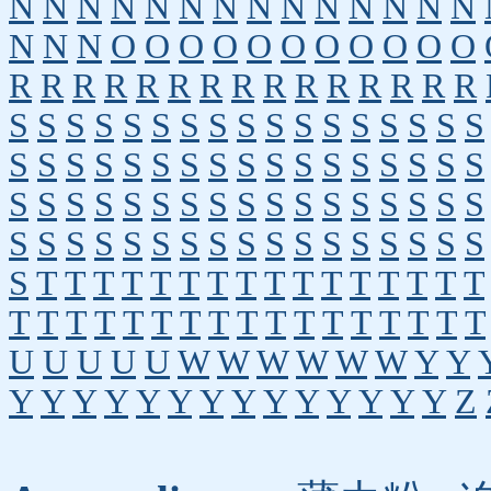
N
N
N
N
N
N
N
N
N
N
N
N
N
N
N
N
N
O
O
O
O
O
O
O
O
O
O
O
R
R
R
R
R
R
R
R
R
R
R
R
R
R
R
S
S
S
S
S
S
S
S
S
S
S
S
S
S
S
S
S
S
S
S
S
S
S
S
S
S
S
S
S
S
S
S
S
S
S
S
S
S
S
S
S
S
S
S
S
S
S
S
S
S
S
S
S
S
S
S
S
S
S
S
S
S
S
S
S
S
S
S
S
T
T
T
T
T
T
T
T
T
T
T
T
T
T
T
T
T
T
T
T
T
T
T
T
T
T
T
T
T
T
T
T
T
U
U
U
U
U
W
W
W
W
W
W
Y
Y
Y
Y
Y
Y
Y
Y
Y
Y
Y
Y
Y
Y
Y
Y
Z