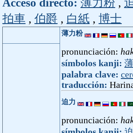
Acceso directo:
薄力粉
,
拍車
,
伯爵
,
白紙
,
博士
薄力粉
pronunciación:
hak
símbolos kanji:
palabra clave:
cer
traducción:
Harin
迫力
pronunciación:
ha
símbolos kanji: