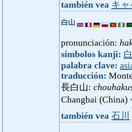
también vea
キャ
白山
pronunciación:
ha
símbolos kanji:
palabra clave:
asi
traducción:
Monte
長白山:
chouhaku
Changbai (China)
también vea
石川