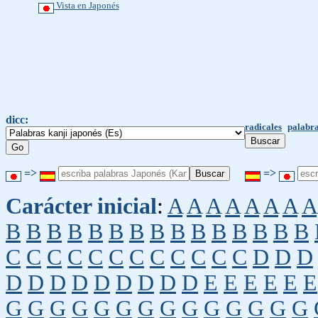
Vista en Japonés
dicc:
radicales
palabra
=>
=>
Carácter inicial
:
A
A
A
A
A
A
A
A
B
B
B
B
B
B
B
B
B
B
B
B
B
B
B
C
C
C
C
C
C
C
C
C
C
C
C
D
D
D
D
D
D
D
D
D
D
D
D
E
E
E
E
E
E
G
G
G
G
G
G
G
G
G
G
G
G
G
G