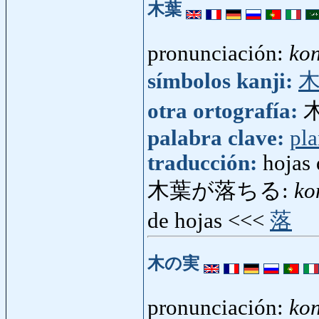
木葉
pronunciación:
ko
símbolos kanji:
otra ortografía:
palabra clave:
pla
traducción:
hojas 
木葉が落ちる:
ko
de hojas <<<
落
木の実
pronunciación:
ko