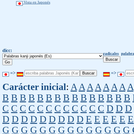
Vista en Japonés
dicc:
radicales
palabra
=>
=>
Carácter inicial
:
A
A
A
A
A
A
A
A
B
B
B
B
B
B
B
B
B
B
B
B
B
B
B
C
C
C
C
C
C
C
C
C
C
C
C
D
D
D
D
D
D
D
D
D
D
D
D
E
E
E
E
E
E
G
G
G
G
G
G
G
G
G
G
G
G
G
G