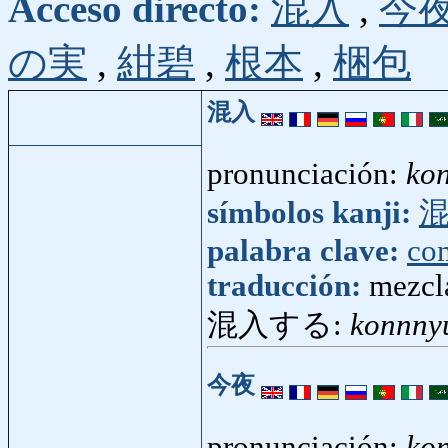
Acceso directo:
混入
,
今
の実
,
紺碧
,
根本
,
梱包
混入
pronunciación:
ko
símbolos kanji:
palabra clave:
co
traducción:
mezcl
混入する:
konnny
今夜
pronunciación:
ko