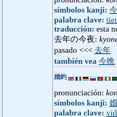
símbolos kanji:
palabra clave:
ti
traducción:
esta n
去年の今夜:
kyon
pasado <<<
去年
también vea
今晩
婚約
pronunciación:
ko
símbolos kanji:
palabra clave:
vi