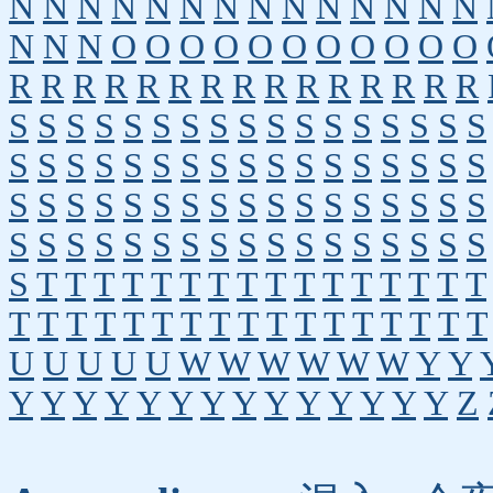
N
N
N
N
N
N
N
N
N
N
N
N
N
N
N
N
N
O
O
O
O
O
O
O
O
O
O
O
R
R
R
R
R
R
R
R
R
R
R
R
R
R
R
S
S
S
S
S
S
S
S
S
S
S
S
S
S
S
S
S
S
S
S
S
S
S
S
S
S
S
S
S
S
S
S
S
S
S
S
S
S
S
S
S
S
S
S
S
S
S
S
S
S
S
S
S
S
S
S
S
S
S
S
S
S
S
S
S
S
S
S
S
T
T
T
T
T
T
T
T
T
T
T
T
T
T
T
T
T
T
T
T
T
T
T
T
T
T
T
T
T
T
T
T
T
U
U
U
U
U
W
W
W
W
W
W
Y
Y
Y
Y
Y
Y
Y
Y
Y
Y
Y
Y
Y
Y
Y
Y
Z