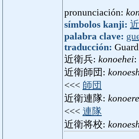
pronunciación:
ko
símbolos kanji:
palabra clave:
gue
traducción:
Guard
近衛兵:
konoehei
:
近衛師団:
konoes
<<<
師団
近衛連隊:
konoere
<<<
連隊
近衛将校:
konoes