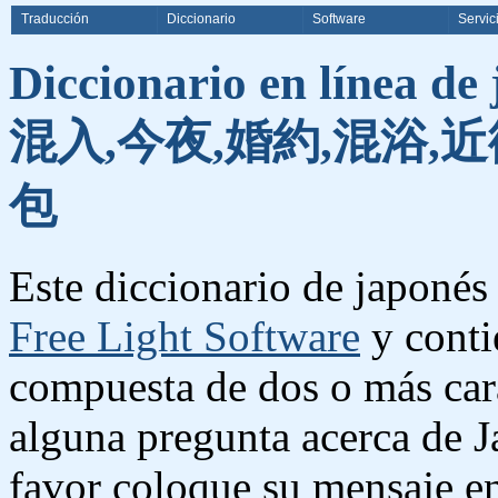
Traducción
Diccionario
Software
Servic
Diccionario en línea de
混入,今夜,婚約,混浴,近
包
Este diccionario de japonés 
Free Light Software
y conti
compuesta de dos o más cara
alguna pregunta acerca de J
favor coloque su mensaje e