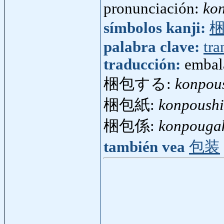
pronunciación:
ko
símbolos kanji:
palabra clave:
tra
traducción:
embal
梱包する:
konpou
梱包紙:
konpoushi
梱包係:
konpouga
también vea
包装