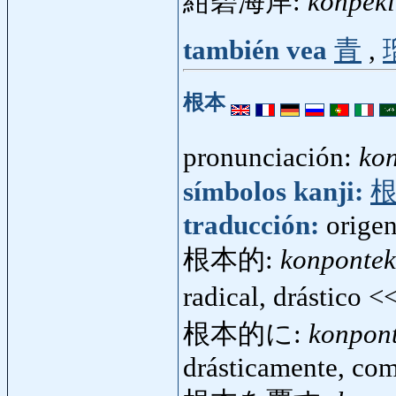
紺碧海岸:
konpek
también vea
青
,
根本
pronunciación:
ko
símbolos kanji:
traducción:
origen
根本的:
konpontek
radical, drástico 
根本的に:
konpont
drásticamente, co