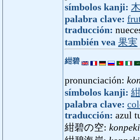
símbolos kanji:
palabra clave:
fru
traducción:
nueces
también vea
果実
紺碧
pronunciación:
ko
símbolos kanji:
palabra clave:
col
traducción:
azul t
紺碧の空:
konpek