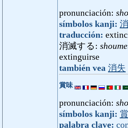
pronunciación:
sh
símbolos kanji:
traducción:
extinc
消滅する:
shoume
extinguirse
también vea
消失
賞味
pronunciación:
sh
símbolos kanji:
palabra clave:
co