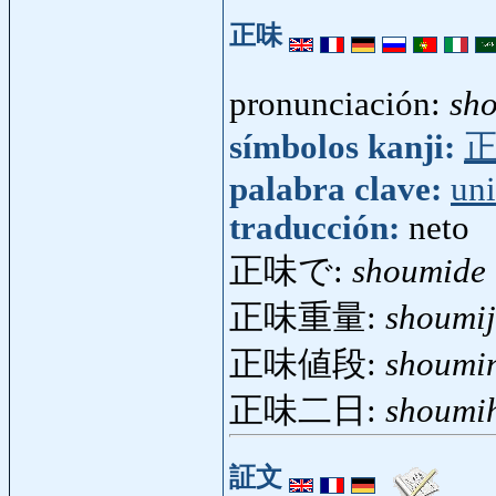
正味
pronunciación:
sh
símbolos kanji:
palabra clave:
un
traducción:
neto
正味で:
shoumide
正味重量:
shoumi
正味値段:
shoumi
正味二日:
shoumi
証文