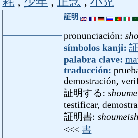
耗
,
少年
,
正念
,
小児
証明
pronunciación:
sh
símbolos kanji:
palabra clave:
ma
traducción:
prueba
demostración, veri
証明する:
shoume
testificar, demostrar
証明書:
shoumeis
<<<
書