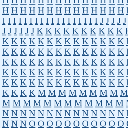
H
H
H
H
H
H
H
H
H
H
H
H
H
H
H
H
H
H
H
H
H
H
H
H
H
H
H
H
I
I
I
I
I
I
I
I
I
I
I
I
I
I
I
I
I
I
J
J
J
J
J
J
J
J
J
J
J
K
K
K
K
K
K
K
K
K
K
K
K
K
K
K
K
K
K
K
K
K
K
K
K
K
K
K
K
K
K
K
K
K
K
K
K
K
K
K
K
K
K
K
K
K
K
K
K
K
K
K
K
K
K
K
K
K
K
K
K
K
K
K
K
K
K
K
K
K
K
K
K
K
K
K
K
K
K
K
K
K
K
K
K
M
M
M
M
M
M
M
M
M
M
M
M
M
M
M
M
M
M
M
M
M
N
N
N
N
N
N
N
N
N
N
N
N
N
N
N
N
N
O
O
O
O
O
O
O
O
O
O
O