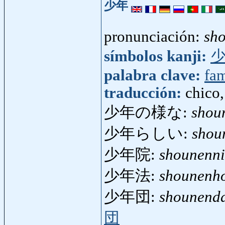
少年
pronunciación:
sh
símbolos kanji:
palabra clave:
fam
traducción:
chico
少年の様な:
shou
少年らしい:
shou
少年院:
shounenn
少年法:
shounenh
少年団:
shounend
団