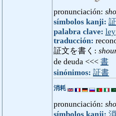
pronunciación:
sh
símbolos kanji:
palabra clave:
ley
traducción:
recon
証文を書く:
shou
de deuda <<<
書
sinónimos:
証書
消耗
pronunciación:
sh
símbolos kanji: