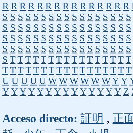
R
R
R
R
R
R
R
R
R
R
R
R
R
R
R
S
S
S
S
S
S
S
S
S
S
S
S
S
S
S
S
S
S
S
S
S
S
S
S
S
S
S
S
S
S
S
S
S
S
S
S
S
S
S
S
S
S
S
S
S
S
S
S
S
S
S
S
S
S
S
S
S
S
S
S
S
S
S
S
S
S
S
S
S
T
T
T
T
T
T
T
T
T
T
T
T
T
T
T
T
T
T
T
T
T
T
T
T
T
T
T
T
T
T
T
T
T
U
U
U
U
U
W
W
W
W
W
W
Y
Y
Y
Y
Y
Y
Y
Y
Y
Y
Y
Y
Y
Y
Y
Y
Z
Acceso directo:
証明
,
正