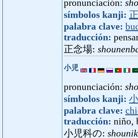
pronunciación:
sh
símbolos kanji:
palabra clave:
bu
traducción:
pensa
正念場:
shounenb
小児
pronunciación:
sh
símbolos kanji:
palabra clave:
chi
traducción:
niño,
小児科の:
shouni