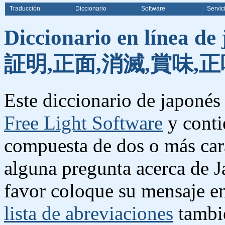
Traducción
Diccionario
Software
Servic
Diccionario en línea de
証明,正面,消滅,賞味,正
Este diccionario de japonés 
Free Light Software
y conti
compuesta de dos o más cara
alguna pregunta acerca de J
favor coloque su mensaje e
lista de abreviaciones
tambié