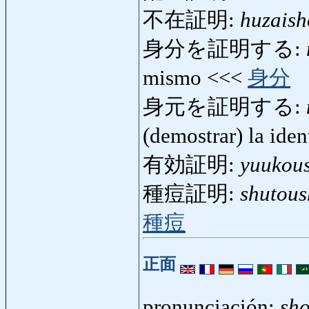
不在証明:
huzais
身分を証明する:
mismo <<<
身分
身元を証明する:
(demostrar) la ide
有効証明:
yuukou
種痘証明:
shutou
種痘
正面
pronunciación:
sh