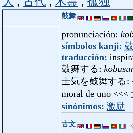
大
,
古代
,
木霊
,
孤独
鼓舞
pronunciación:
ko
símbolos kanji:
traducción:
inspir
鼓舞する:
kobusu
士気を鼓舞する:
moral de uno <<<
sinónimos:
激励
古文