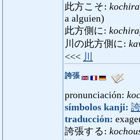
此方こそ:
kochir
a alguien)
此方側に:
kochir
川の此方側に:
ka
<<<
川
誇張
pronunciación:
ko
símbolos kanji:
traducción:
exager
誇張する:
kochou