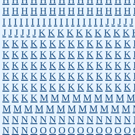
H
H
H
H
H
H
H
H
H
H
H
H
H
H
H
H
H
H
H
H
H
H
H
H
H
H
H
H
I
I
I
I
I
I
I
I
I
I
I
I
I
I
I
I
I
I
J
J
J
J
J
J
J
J
J
J
J
K
K
K
K
K
K
K
K
K
K
K
K
K
K
K
K
K
K
K
K
K
K
K
K
K
K
K
K
K
K
K
K
K
K
K
K
K
K
K
K
K
K
K
K
K
K
K
K
K
K
K
K
K
K
K
K
K
K
K
K
K
K
K
K
K
K
K
K
K
K
K
K
K
K
K
K
K
K
K
K
K
K
K
K
M
M
M
M
M
M
M
M
M
M
M
M
M
M
M
M
M
M
M
M
M
N
N
N
N
N
N
N
N
N
N
N
N
N
N
N
N
N
O
O
O
O
O
O
O
O
O
O
O