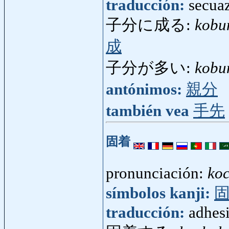
traducción:
secuaz
子分に成る:
kobu
成
子分が多い:
kobu
antónimos:
親分
también vea
手先
固着
pronunciación:
ko
símbolos kanji:
traducción:
adhesi