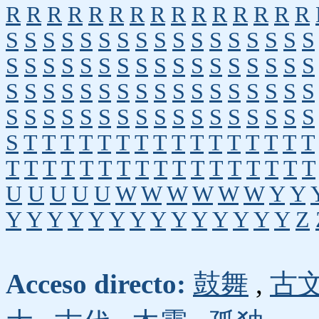
R
R
R
R
R
R
R
R
R
R
R
R
R
R
R
S
S
S
S
S
S
S
S
S
S
S
S
S
S
S
S
S
S
S
S
S
S
S
S
S
S
S
S
S
S
S
S
S
S
S
S
S
S
S
S
S
S
S
S
S
S
S
S
S
S
S
S
S
S
S
S
S
S
S
S
S
S
S
S
S
S
S
S
S
T
T
T
T
T
T
T
T
T
T
T
T
T
T
T
T
T
T
T
T
T
T
T
T
T
T
T
T
T
T
T
T
T
U
U
U
U
U
W
W
W
W
W
W
Y
Y
Y
Y
Y
Y
Y
Y
Y
Y
Y
Y
Y
Y
Y
Y
Z
Acceso directo:
鼓舞
,
古