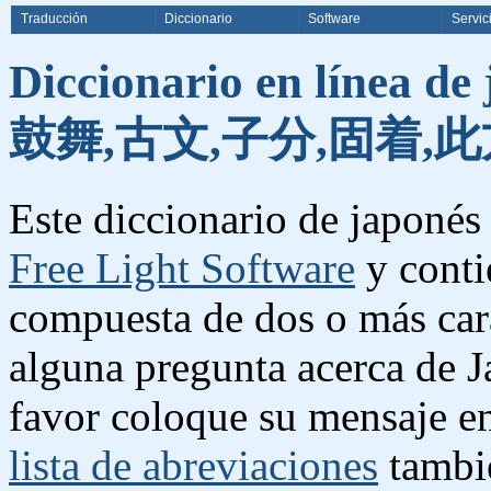
Traducción
Diccionario
Software
Servic
Diccionario en línea de
鼓舞,古文,子分,固着,此
Este diccionario de japonés 
Free Light Software
y conti
compuesta de dos o más cara
alguna pregunta acerca de J
favor coloque su mensaje e
lista de abreviaciones
tambié