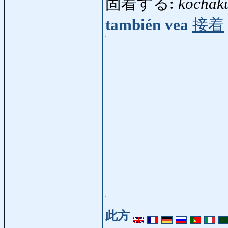
固着する:
kochak
también vea
接着
此方