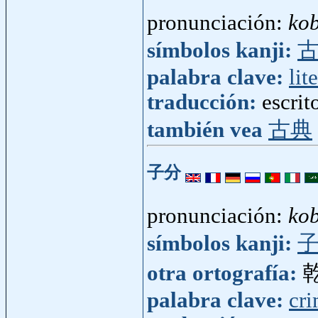
pronunciación:
ko
símbolos kanji:
palabra clave:
lit
traducción:
escrit
también vea
古典
子分
pronunciación:
ko
símbolos kanji:
otra ortografía:
palabra clave:
cr