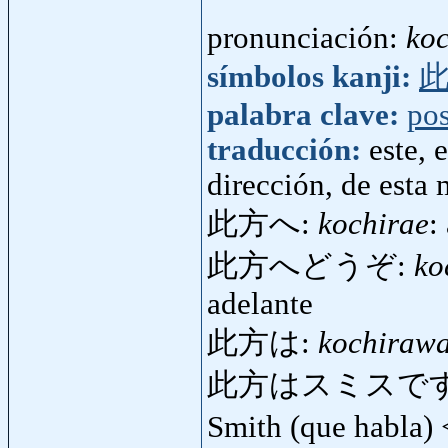
pronunciación:
koc
símbolos kanji:
palabra clave:
pos
traducción:
este, 
dirección, de esta
此方へ:
kochirae
:
此方へどうぞ:
ko
adelante
此方は:
kochiraw
此方はスミスです
Smith (que habla)