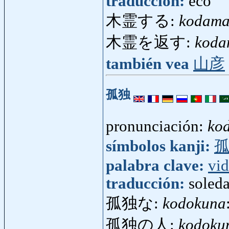
traducción:
eco
木霊する:
kodama
木霊を返す:
koda
también vea
山彦
孤独
pronunciación:
ko
símbolos kanji:
palabra clave:
vi
traducción:
soled
孤独な:
kodokuna
孤独の人:
kodoku