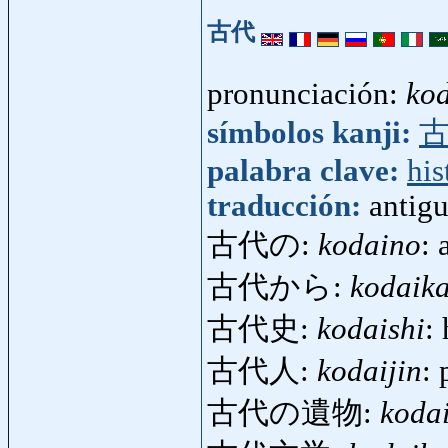
古代
pronunciación:
ko
símbolos kanji:
palabra clave:
his
traducción:
antig
古代の:
kodaino
: 
古代から:
kodaik
古代史:
kodaishi
:
古代人:
kodaijin
:
古代の遺物:
koda