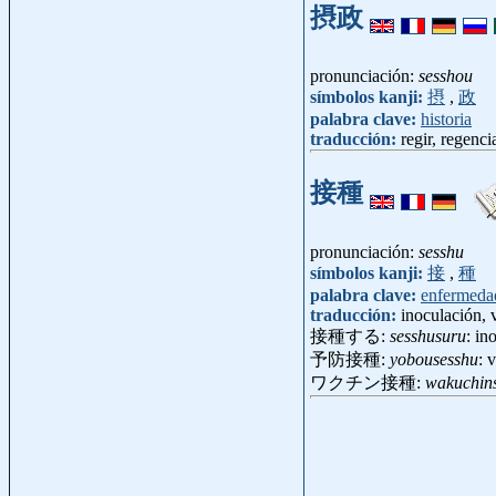
摂政
pronunciación:
sesshou
símbolos kanji:
摂
,
政
palabra clave:
historia
traducción:
regir, regenci
接種
pronunciación:
sesshu
símbolos kanji:
接
,
種
palabra clave:
enfermeda
traducción:
inoculación,
接種する:
sesshusuru
: in
予防接種:
yobousesshu
: 
ワクチン接種:
wakuchin