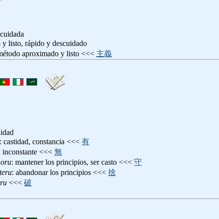
scuidada
o y listo, rápido y descuidado
método aproximado y listo <<<
主義
lidad
: castidad, constancia <<<
有
: inconstante <<<
無
oru
: mantener los principios, ser casto <<<
守
teru
: abandonar los principios <<<
捨
ru
<<<
破