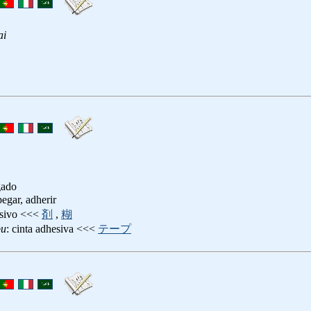
ai
gado
pegar, adherir
esivo <<<
剤
,
糊
pu
: cinta adhesiva <<<
テープ