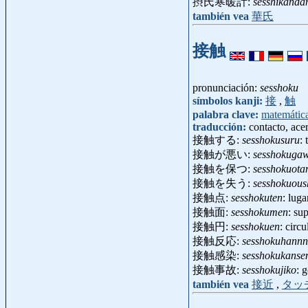
摂氏寒暖計:
sesshikanda
también vea
華氏
接触
pronunciación:
sesshoku
símbolos kanji:
接
,
触
palabra clave:
matemátic
traducción:
contacto, ace
接触する:
sesshokusuru
: 
接触が悪い:
sesshokugaw
接触を保つ:
sesshokuota
接触を失う:
sesshokuous
接触点:
sesshokuten
: lug
接触面:
sesshokumen
: su
接触円:
sesshokuen
: circ
接触反応:
sesshokuhann
接触感染:
sesshokukanse
接触事故:
sesshokujiko
: 
también vea
接近
,
タッ