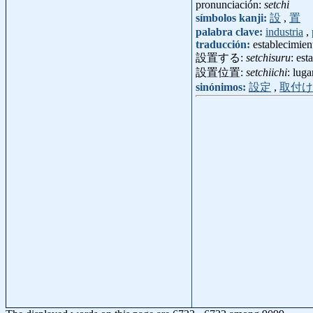
pronunciación:
setchi
símbolos kanji:
設
,
置
palabra clave:
industria
,
traducción:
establecimien
設置する:
setchisuru
: est
設置位置:
setchiichi
: lug
sinónimos:
設定
,
取付け