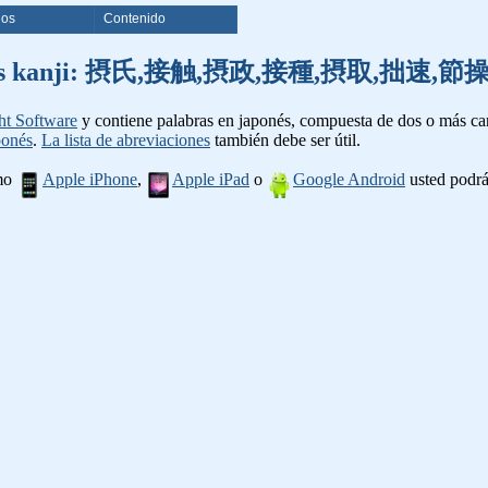
ios
Contenido
e palabras kanji: 摂氏,接触,摂政,接種,摂取,拙
ht Software
y contiene palabras en japonés, compuesta de dos o más cara
ponés
.
La lista de abreviaciones
también debe ser útil.
omo
Apple iPhone
,
Apple iPad
o
Google Android
usted podrá