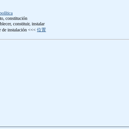
política
to, constitución
ablecer, constituir, instalar
ar de instalación <<<
位置