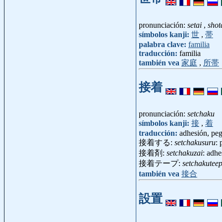
pronunciación:
setai
,
shot
símbolos kanji:
世
,
帯
palabra clave:
familia
traducción:
familia
también vea
家庭
,
所帯
接着
pronunciación:
setchaku
símbolos kanji:
接
,
着
traducción:
adhesión, pe
接着する:
setchakusuru
: 
接着剤:
setchakuzai
: adh
接着テープ:
setchakutee
también vea
接合
設置