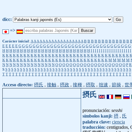
dicc:
=>
Carácter inicial
:
A
A
A
A
A
A
A
A
A
A
A
A
A
A
A
A
A
A
B
B
B
B
B
B
B
B
B
B
B
B
B
E
E
E
E
E
G
G
G
G
G
G
G
G
G
G
G
G
G
G
G
G
G
G
G
G
G
G
G
G
G
G
G
G
G
G
G
G
H
H
H
H
H
H
H
H
H
H
H
H
H
H
H
H
H
H
H
H
H
H
H
H
H
I
I
I
I
I
I
I
I
I
I
I
I
I
I
I
I
I
I
I
I
K
K
K
K
K
K
K
K
K
K
K
K
K
K
K
K
K
K
K
K
K
K
K
K
K
K
K
K
K
K
K
K
K
K
K
K
K
K
K
K
K
K
K
K
K
K
K
K
K
K
K
K
K
K
K
K
K
K
K
K
K
K
K
K
K
K
M
M
M
M
M
N
N
N
N
N
N
N
N
N
N
N
N
N
N
N
O
O
O
O
O
O
O
O
O
O
O
O
O
O
O
O
O
O
O
O
P
R
S
S
S
S
S
S
S
S
S
S
S
S
S
S
S
S
S
S
S
S
S
S
S
S
S
S
S
S
S
S
S
S
S
S
S
S
S
S
S
S
S
S
S
S
T
T
T
T
T
T
T
T
T
T
T
T
T
T
T
T
T
T
T
T
T
T
T
T
T
T
T
T
T
T
T
T
T
T
T
T
T
T
T
T
Acceso directo:
摂氏
,
接触
,
摂政
,
接種
,
摂取
,
拙速
,
節操
,
世
摂氏
pronunciación:
sesshi
símbolos kanji:
摂
,
氏
palabra clave:
ciencia
traducción:
centigrados, 