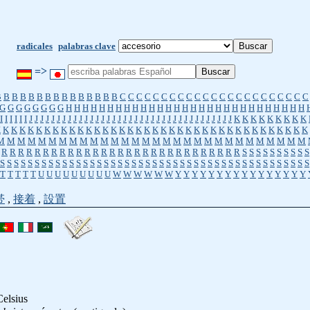
radicales
palabras clave
=>
B
B
B
B
B
B
B
B
B
B
B
B
B
B
B
C
C
C
C
C
C
C
C
C
C
C
C
C
C
C
C
C
C
C
C
C
C
C
G
G
G
G
G
G
G
G
H
H
H
H
H
H
H
H
H
H
H
H
H
H
H
H
H
H
H
H
H
H
H
H
H
H
H
H
H
I
I
I
I
I
I
J
J
J
J
J
J
J
J
J
J
J
J
J
J
J
J
J
J
J
J
J
J
J
J
J
J
J
J
J
J
J
J
J
J
J
J
J
K
K
K
K
K
K
K
K
K
K
K
K
K
K
K
K
K
K
K
K
K
K
K
K
K
K
K
K
K
K
K
K
K
K
K
K
K
K
K
K
K
K
K
K
K
K
K
M
M
M
M
M
M
M
M
M
M
M
M
M
M
M
M
M
M
M
M
M
M
M
M
M
M
M
M
M
M
R
R
R
R
R
R
R
R
R
R
R
R
R
R
R
R
R
R
R
R
R
R
R
R
R
R
R
R
R
S
S
S
S
S
S
S
S
S
S
S
S
S
S
S
S
S
S
S
S
S
S
S
S
S
S
S
S
S
S
S
S
S
S
S
S
S
S
S
S
S
S
S
S
S
S
S
S
S
S
S
S
S
S
S
T
T
T
T
T
U
U
U
U
U
U
U
U
U
W
W
W
W
W
W
Y
Y
Y
Y
Y
Y
Y
Y
Y
Y
Y
Y
Y
Y
Y
Y
帯
,
接着
,
設置
Celsius