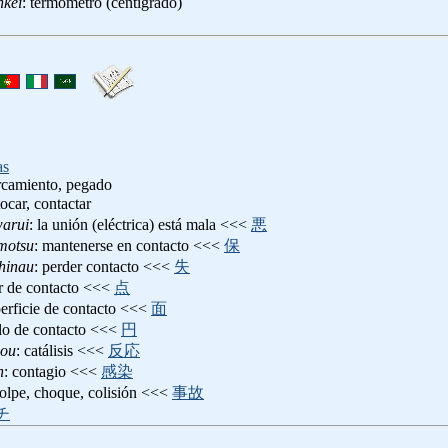
nkei
: termómetro (centigrado)
as
rcamiento, pegado
tocar, contactar
arui
: la unión (eléctrica) está mala <<<
悪
motsu
: mantenerse en contacto <<<
保
hinau
: perder contacto <<<
失
ar de contacto <<<
点
perficie de contacto <<<
面
ulo de contacto <<<
円
nou
: catálisis <<<
反応
n
: contagio <<<
感染
golpe, choque, colisión <<<
事故
チ