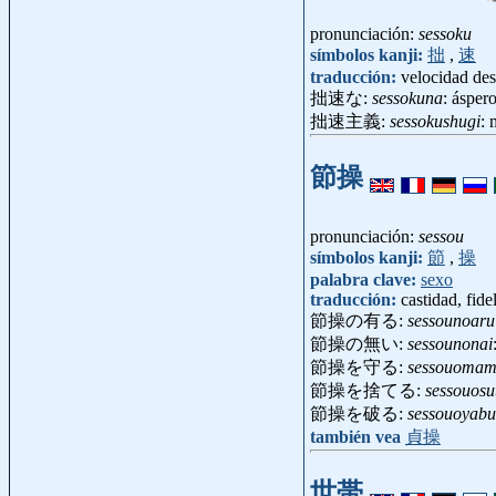
pronunciación:
sessoku
símbolos kanji:
拙
,
速
traducción:
velocidad de
拙速な:
sessokuna
: ásper
拙速主義:
sessokushugi
: 
節操
pronunciación:
sessou
símbolos kanji:
節
,
操
palabra clave:
sexo
traducción:
castidad, fide
節操の有る:
sessounoaru
節操の無い:
sessounonai
節操を守る:
sessouomam
節操を捨てる:
sessouosu
節操を破る:
sessouoyabu
también vea
貞操
世帯