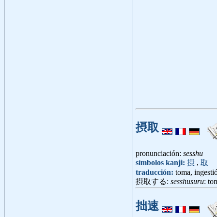
摂取
pronunciación:
sesshu
símbolos kanji:
摂
,
取
traducción:
toma, ingesti
摂取する:
sesshusuru
: to
拙速