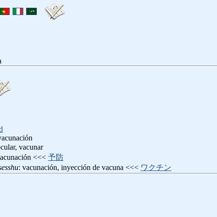
a
d
 vacunación
ocular, vacunar
vacunación <<<
予防
sesshu
: vacunación, inyección de vacuna <<<
ワクチン