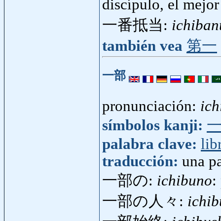
discípulo, el mej
一番抵当:
ichiban
también vea
第一
一部
pronunciación:
ich
símbolos kanji:
palabra clave:
lib
traducción:
una pa
一部の:
ichibuno
:
一部の人々:
ichib