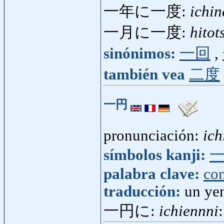
一年に一度:
ichin
一月に一度:
hitot
sinónimos:
一回
,
también vea
二度
一円
pronunciación:
ich
símbolos kanji:
palabra clave:
con
traducción:
un yen
一円に:
ichiennni