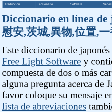
Traducción
Diccionario
Software
Servic
Diccionario en línea de
慰安,茨城,異物,位置,一
Este diccionario de japonés 
Free Light Software
y conti
compuesta de dos o más cara
alguna pregunta acerca de J
favor coloque su mensaje e
lista de abreviaciones
tambié