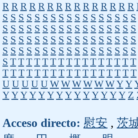
R
R
R
R
R
R
R
R
R
R
R
R
R
R
R
S
S
S
S
S
S
S
S
S
S
S
S
S
S
S
S
S
S
S
S
S
S
S
S
S
S
S
S
S
S
S
S
S
S
S
S
S
S
S
S
S
S
S
S
S
S
S
S
S
S
S
S
S
S
S
S
S
S
S
S
S
S
S
S
S
S
S
S
S
T
T
T
T
T
T
T
T
T
T
T
T
T
T
T
T
T
T
T
T
T
T
T
T
T
T
T
T
T
T
T
T
T
U
U
U
U
U
W
W
W
W
W
W
Y
Y
Y
Y
Y
Y
Y
Y
Y
Y
Y
Y
Y
Y
Y
Y
Z
Acceso directo:
慰安
,
茨