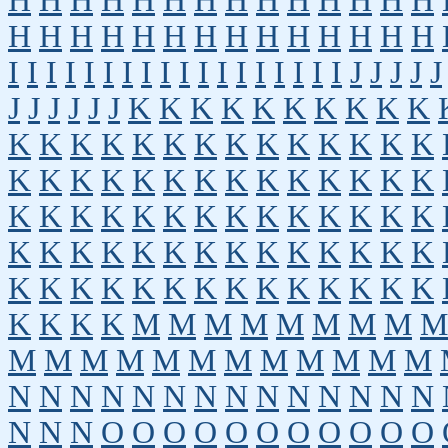
H
H
H
H
H
H
H
H
H
H
H
H
H
H
H
H
H
H
H
H
H
H
H
H
H
H
H
H
I
I
I
I
I
I
I
I
I
I
I
I
I
I
I
I
I
I
J
J
J
J
J
J
J
J
J
J
J
K
K
K
K
K
K
K
K
K
K
K
K
K
K
K
K
K
K
K
K
K
K
K
K
K
K
K
K
K
K
K
K
K
K
K
K
K
K
K
K
K
K
K
K
K
K
K
K
K
K
K
K
K
K
K
K
K
K
K
K
K
K
K
K
K
K
K
K
K
K
K
K
K
K
K
K
K
K
K
K
K
K
K
K
M
M
M
M
M
M
M
M
M
M
M
M
M
M
M
M
M
M
M
M
M
N
N
N
N
N
N
N
N
N
N
N
N
N
N
N
N
N
O
O
O
O
O
O
O
O
O
O
O