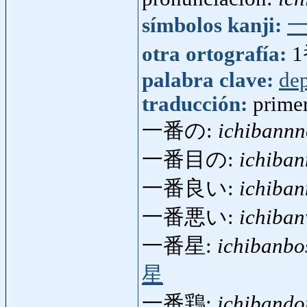
símbolos kanji:
otra ortografía:
palabra clave:
dep
traducción:
primer
一番の:
ichibannn
一番目の:
ichiba
一番良い:
ichiban
一番悪い:
ichiba
一番星:
ichibanbo
星
一番鶏:
ichibando