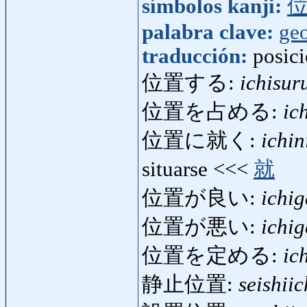
símbolos kanji:
palabra clave:
geo
traducción:
posici
位置する:
ichisur
位置を占める:
ic
位置に就く:
ichin
situarse <<<
就
位置が良い:
ichig
位置が悪い:
ichi
位置を定める:
ic
静止位置:
seishiic