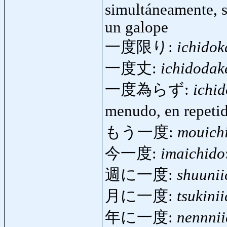
simultáneamente, s
un galope
一度限り:
ichidok
一度丈:
ichidodak
一度為らず:
ichi
menudo, en repeti
もう一度:
mouich
今一度:
imaichido
週に一度:
shuunii
月に一度:
tsukini
年に一度:
nennnii