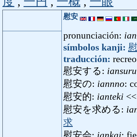
度
,
一円
,
一概
,
一眼
慰安
pronunciación:
ian
símbolos kanji:
traducción:
recreo
慰安する:
iansuru
慰安の:
iannno
: c
慰安的:
ianteki
<
慰安を求める:
ia
求
慰安会:
iankai
: fi