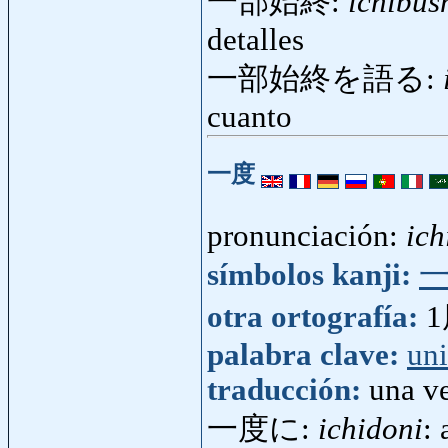
一部始終:
ichibus
detalles
一部始終を語る:
cuanto
一度
pronunciación:
ich
símbolos kanji:
otra ortografía:
palabra clave:
un
traducción:
una v
一度に:
ichidoni
: 