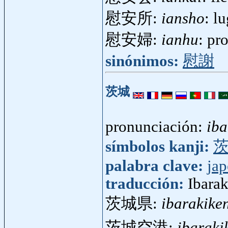
慰安所:
iansho
: l
慰安婦:
ianhu
: pr
sinónimos:
慰謝
茨城
pronunciación:
iba
símbolos kanji:
palabra clave:
ja
traducción:
Ibarak
茨城県:
ibarakike
茨城空港:
ibaraki