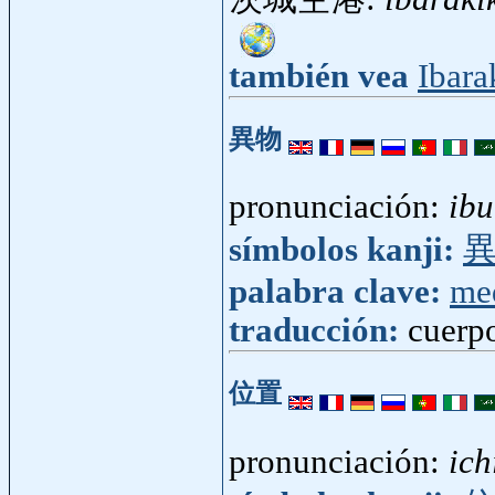
también vea
Ibara
異物
pronunciación:
ibu
símbolos kanji:
palabra clave:
me
traducción:
cuerp
位置
pronunciación:
ich