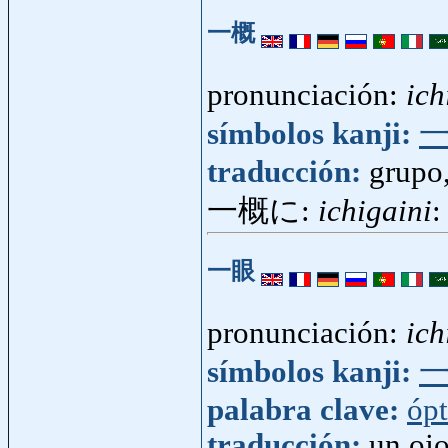
一概
pronunciación:
ich
símbolos kanji:
traducción:
grupo
一概に:
ichigaini
:
一眼
pronunciación:
ich
símbolos kanji:
palabra clave:
ópt
traducción:
un ojo