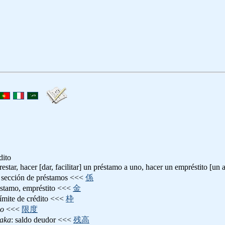
dito
prestar, hacer [dar, facilitar] un préstamo a uno, hacer un empréstito [un 
: sección de préstamos <<<
係
éstamo, empréstito <<<
金
límite de crédito <<<
枠
do
<<<
限度
daka
: saldo deudor <<<
残高