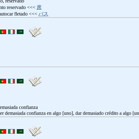
do, reservado
ento reservado <<<
席
 autocar fletado <<<
バス
demasiada confianza
ner demasiada confianza en algo [uno], dar demasiado crédito a algo [u