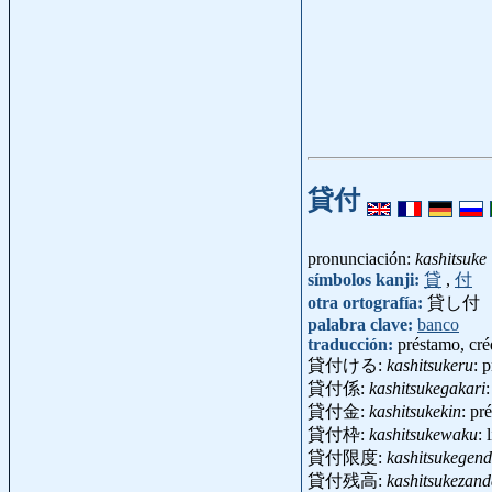
貸付
pronunciación:
kashitsuke
símbolos kanji:
貸
,
付
otra ortografía:
貸し付
palabra clave:
banco
traducción:
préstamo, cré
貸付ける:
kashitsukeru
: 
貸付係:
kashitsukegakari
貸付金:
kashitsukekin
: pr
貸付枠:
kashitsukewaku
: 
貸付限度:
kashitsukegen
貸付残高:
kashitsukezan