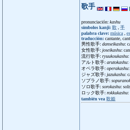
歌手
pronunciación:
kashu
símbolos kanji:
歌
,
手
palabra clave:
música
,
e
traducción:
cantante, cant
男性歌手:
danseikashu
: 
女性歌手:
joseikashu
: ca
流行歌手:
ryuukoukashu
:
アルト歌手:
arutokashu
:
オペラ歌手:
operakashu
ジャズ歌手:
jazukashu
: 
ソプラノ歌手:
sopurano
ソロ歌手:
sorokashu
: sol
ロック歌手:
rokkukashu
:
también vea
歌姫