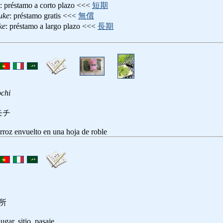
: préstamo a corto plazo <<<
短期
uke
: préstamo gratis <<<
無償
ke
: préstamo a largo plazo <<<
長期
chi
モチ
arroz envuelto en una hoja de roble
カ所
lugar, sitio, pasaje