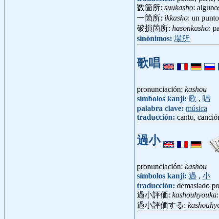
数箇所:
suukasho
: alguno
一箇所:
ikkasho
: un punto
破損箇所:
hasonkasho
: p
sinónimos:
場所
歌唱
pronunciación:
kashou
símbolos kanji:
歌
,
唱
palabra clave:
música
traducción:
canto, canció
過小
pronunciación:
kashou
símbolos kanji:
過
,
小
traducción:
demasiado po
過小評価:
kashouhyouka
過小評価する:
kashouhy