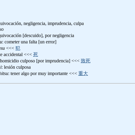
 equivocación, negligencia, imprudencia, culpa
so
quivocación [descuido], por negligencia
ru
: cometer una falta [un error]
asu
<<<
犯
te accidental <<<
死
 homicidio culposo [por imprudencia] <<<
致死
i
: lesión culposa
hitsu
: tener algo por muy importante <<<
重大