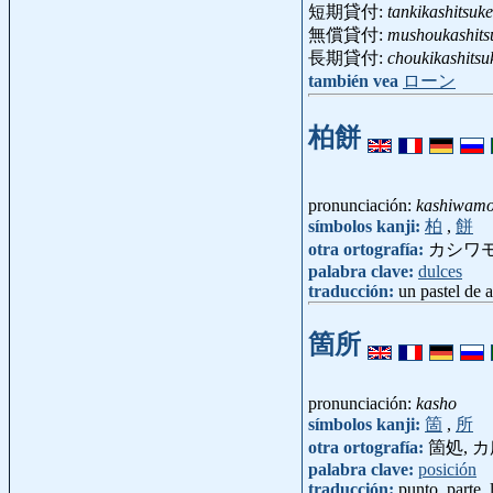
短期貸付:
tankikashitsuke
無償貸付:
mushoukashits
長期貸付:
choukikashitsu
también vea
ローン
柏餅
pronunciación:
kashiwamo
símbolos kanji:
柏
,
餅
otra ortografía:
カシワ
palabra clave:
dulces
traducción:
un pastel de 
箇所
pronunciación:
kasho
símbolos kanji:
箇
,
所
otra ortografía:
箇処, 
palabra clave:
posición
traducción:
punto, parte, 