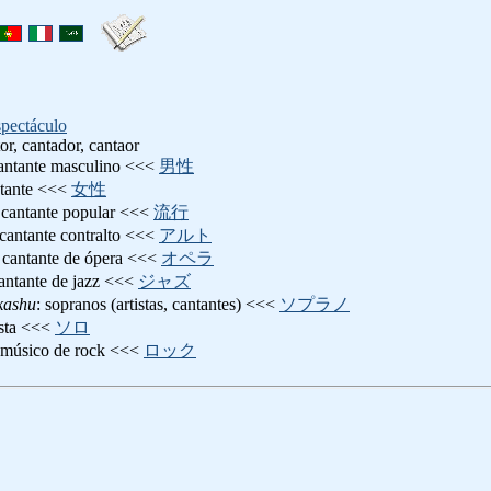
spectáculo
or, cantador, cantaor
cantante masculino <<<
男性
ntante <<<
女性
 cantante popular <<<
流行
 cantante contralto <<<
アルト
: cantante de ópera <<<
オペラ
cantante de jazz <<<
ジャズ
kashu
: sopranos (artistas, cantantes) <<<
ソプラノ
ista <<<
ソロ
 músico de rock <<<
ロック