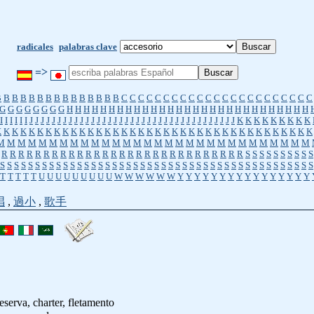
radicales
palabras clave
=>
B
B
B
B
B
B
B
B
B
B
B
B
B
B
B
C
C
C
C
C
C
C
C
C
C
C
C
C
C
C
C
C
C
C
C
C
C
C
G
G
G
G
G
G
G
G
H
H
H
H
H
H
H
H
H
H
H
H
H
H
H
H
H
H
H
H
H
H
H
H
H
H
H
H
H
I
I
I
I
I
I
J
J
J
J
J
J
J
J
J
J
J
J
J
J
J
J
J
J
J
J
J
J
J
J
J
J
J
J
J
J
J
J
J
J
J
J
J
K
K
K
K
K
K
K
K
K
K
K
K
K
K
K
K
K
K
K
K
K
K
K
K
K
K
K
K
K
K
K
K
K
K
K
K
K
K
K
K
K
K
K
K
K
K
K
M
M
M
M
M
M
M
M
M
M
M
M
M
M
M
M
M
M
M
M
M
M
M
M
M
M
M
M
M
M
R
R
R
R
R
R
R
R
R
R
R
R
R
R
R
R
R
R
R
R
R
R
R
R
R
R
R
R
R
S
S
S
S
S
S
S
S
S
S
S
S
S
S
S
S
S
S
S
S
S
S
S
S
S
S
S
S
S
S
S
S
S
S
S
S
S
S
S
S
S
S
S
S
S
S
S
S
S
S
S
S
S
S
S
T
T
T
T
T
U
U
U
U
U
U
U
U
U
W
W
W
W
W
W
Y
Y
Y
Y
Y
Y
Y
Y
Y
Y
Y
Y
Y
Y
Y
Y
唱
,
過小
,
歌手
eserva, charter, fletamento