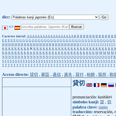
dicc:
=>
Carácter inicial
:
A
A
A
A
A
A
A
A
A
A
A
A
A
A
A
A
A
A
B
B
B
B
B
B
B
B
B
B
B
B
B
E
E
E
E
E
G
G
G
G
G
G
G
G
G
G
G
G
G
G
G
G
G
G
G
G
G
G
G
G
G
G
G
G
G
G
G
G
H
H
H
H
H
H
H
H
H
H
H
H
H
H
H
H
H
H
H
H
H
H
H
H
H
I
I
I
I
I
I
I
I
I
I
I
I
I
I
I
I
I
I
I
I
K
K
K
K
K
K
K
K
K
K
K
K
K
K
K
K
K
K
K
K
K
K
K
K
K
K
K
K
K
K
K
K
K
K
K
K
K
K
K
K
K
K
K
K
K
K
K
K
K
K
K
K
K
K
K
K
K
K
K
K
K
K
K
K
K
K
M
M
M
M
M
N
N
N
N
N
N
N
N
N
N
N
N
N
N
N
O
O
O
O
O
O
O
O
O
O
O
O
O
O
O
O
O
O
O
O
P
R
S
S
S
S
S
S
S
S
S
S
S
S
S
S
S
S
S
S
S
S
S
S
S
S
S
S
S
S
S
S
S
S
S
S
S
S
S
S
S
S
S
S
S
S
T
T
T
T
T
T
T
T
T
T
T
T
T
T
T
T
T
T
T
T
T
T
T
T
T
T
T
T
T
T
T
T
T
T
T
T
T
T
T
T
Acceso directo:
貸切
,
家臣
,
過信
,
過失
,
貸付
,
柏餅
,
箇所
,
歌
貸切
pronunciación:
kashikiri
símbolos kanji:
貸
,
切
palabra clave:
viajes
traducción:
reservación, r