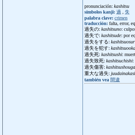
pronunciación:
kashitsu
símbolos kanji:
過
,
失
palabra clave:
crimen
traducción:
falta, error,
過失の:
kashitsuno
: culpo
過失で:
kashitsude
: por e
過失をする:
kashitsuosu
過失を犯す:
kashitsuook
過失死:
kashitsushi
: muer
過失致死:
kashitsuchishi
:
過失傷害:
kashitsushouga
重大な過失:
juudainakas
también vea
間違