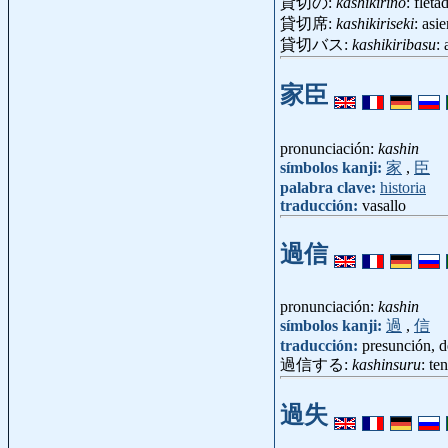
貸切の:
kashikirino
: fleta
貸切席:
kashikiriseki
: asi
貸切バス:
kashikiribasu
:
家臣
pronunciación:
kashin
símbolos kanji:
家
,
臣
palabra clave:
historia
traducción:
vasallo
過信
pronunciación:
kashin
símbolos kanji:
過
,
信
traducción:
presunción, 
過信する:
kashinsuru
: te
過失