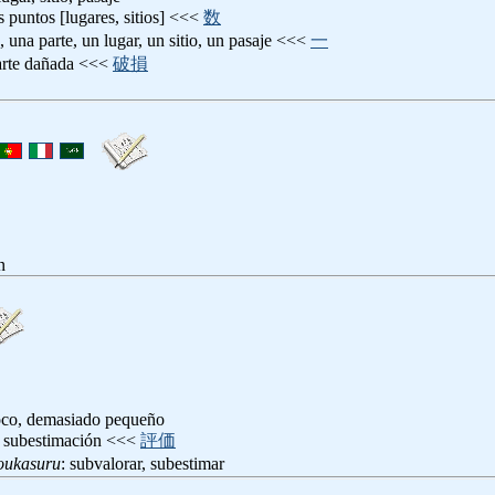
s puntos [lugares, sitios] <<<
数
, una parte, un lugar, un sitio, un pasaje <<<
一
arte dañada <<<
破損
n
co, demasiado pequeño
: subestimación <<<
評価
oukasuru
: subvalorar, subestimar