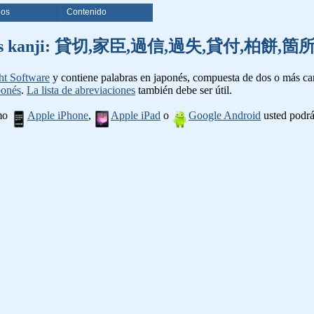
ios
Contenido
e palabras kanji: 貸切,家臣,過信,過失,貸付,柏
ht Software
y contiene palabras en japonés, compuesta de dos o más cara
ponés
.
La lista de abreviaciones
también debe ser útil.
omo
Apple iPhone
,
Apple iPad
o
Google Android
usted podrá