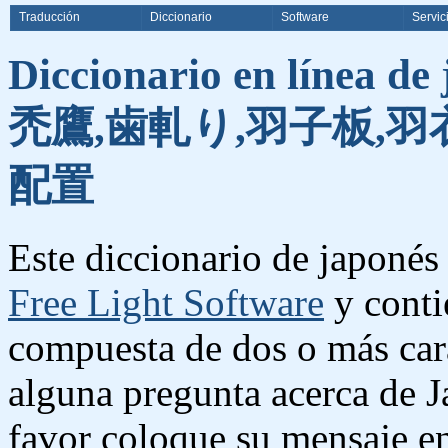
Traducción
Diccionario
Software
Servic
Diccionario en línea de
禿鷹,歯軋り,羽子板,羽衣
配置
Este diccionario de japonés 
Free Light Software
y conti
compuesta de dos o más cara
alguna pregunta acerca de J
favor coloque su mensaje e