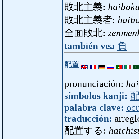
敗北主義:
haibok
敗北主義者:
haib
全面敗北:
zenmen
también vea
負
配置
pronunciación:
hai
símbolos kanji:
palabra clave:
oc
traducción:
arregl
配置する:
haichis