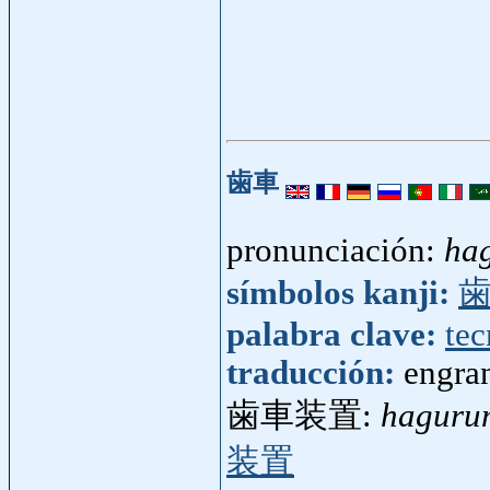
歯車
pronunciación:
ha
símbolos kanji:
palabra clave:
tec
traducción:
engra
歯車装置:
haguru
装置