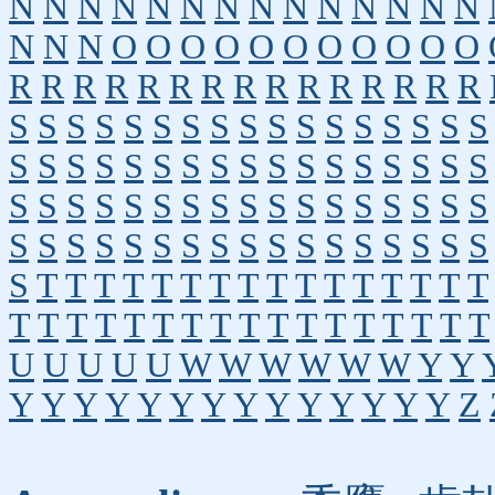
N
N
N
N
N
N
N
N
N
N
N
N
N
N
N
N
N
O
O
O
O
O
O
O
O
O
O
O
R
R
R
R
R
R
R
R
R
R
R
R
R
R
R
S
S
S
S
S
S
S
S
S
S
S
S
S
S
S
S
S
S
S
S
S
S
S
S
S
S
S
S
S
S
S
S
S
S
S
S
S
S
S
S
S
S
S
S
S
S
S
S
S
S
S
S
S
S
S
S
S
S
S
S
S
S
S
S
S
S
S
S
S
T
T
T
T
T
T
T
T
T
T
T
T
T
T
T
T
T
T
T
T
T
T
T
T
T
T
T
T
T
T
T
T
T
U
U
U
U
U
W
W
W
W
W
W
Y
Y
Y
Y
Y
Y
Y
Y
Y
Y
Y
Y
Y
Y
Y
Y
Z