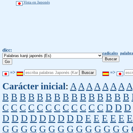
Vista en Japonés
dicc:
radicales
palabra
=>
=>
Carácter inicial
:
A
A
A
A
A
A
A
A
B
B
B
B
B
B
B
B
B
B
B
B
B
B
B
C
C
C
C
C
C
C
C
C
C
C
C
D
D
D
D
D
D
D
D
D
D
D
D
E
E
E
E
E
E
G
G
G
G
G
G
G
G
G
G
G
G
G
G