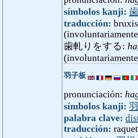
símbolos kanji:
traducción:
bruxis
(involuntariamente
歯軋りをする:
ha
(involuntariamente
羽子板
pronunciación:
hag
símbolos kanji:
palabra clave:
dis
traducción:
raque