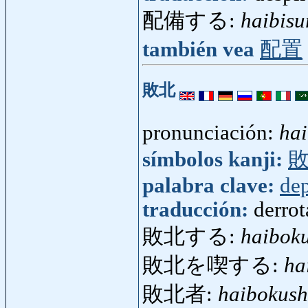
配備する:
haibisu
también vea
配置
敗北
pronunciación:
ha
símbolos kanji:
palabra clave:
dep
traducción:
derrot
敗北する:
haibok
敗北を喫する:
ha
敗北者:
haibokus