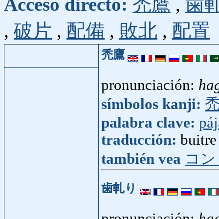
Acceso directo:
禿鷹
,
歯
,
破片
,
配備
,
敗北
,
配置
禿鷹
pronunciación:
ha
símbolos kanji:
palabra clave:
páj
traducción:
buitre
también vea
コン
歯軋り
pronunciación:
hag