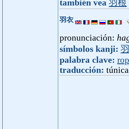
también vea
羽根
羽衣
pronunciación:
ha
símbolos kanji:
palabra clave:
ro
traducción:
túnic