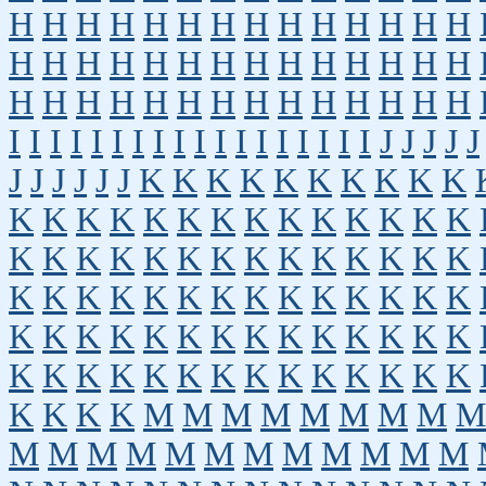
H
H
H
H
H
H
H
H
H
H
H
H
H
H
H
H
H
H
H
H
H
H
H
H
H
H
H
H
H
H
H
H
H
H
H
H
H
H
H
H
H
H
I
I
I
I
I
I
I
I
I
I
I
I
I
I
I
I
I
I
J
J
J
J
J
J
J
J
J
J
J
K
K
K
K
K
K
K
K
K
K
K
K
K
K
K
K
K
K
K
K
K
K
K
K
K
K
K
K
K
K
K
K
K
K
K
K
K
K
K
K
K
K
K
K
K
K
K
K
K
K
K
K
K
K
K
K
K
K
K
K
K
K
K
K
K
K
K
K
K
K
K
K
K
K
K
K
K
K
K
K
K
K
K
K
M
M
M
M
M
M
M
M
M
M
M
M
M
M
M
M
M
M
M
M
M