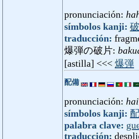
pronunciación:
ha
símbolos kanji:
traducción:
fragm
爆弾の破片:
baku
[astilla] <<<
爆弾
配備
pronunciación:
hai
símbolos kanji:
palabra clave:
gue
traducción:
despl