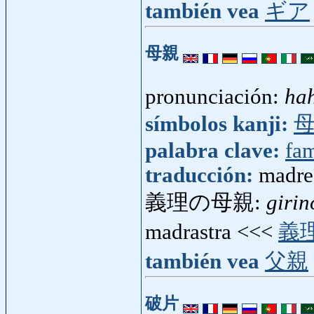
también vea
ギア
母親
pronunciación:
ha
símbolos kanji:
palabra clave:
fam
traducción:
madre
義理の母親:
giri
madrastra <<<
義
también vea
父親
破片