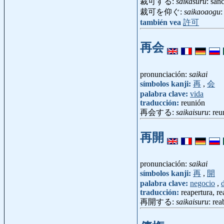
裁可する:
saikasuru
: san
裁可を仰ぐ:
saikaoaogu
:
también vea
許可
再会
pronunciación:
saikai
símbolos kanji:
再
,
会
palabra clave:
vida
traducción:
reunión
再会する:
saikaisuru
: re
再開
pronunciación:
saikai
símbolos kanji:
再
,
開
palabra clave:
negocio
,
traducción:
reapertura, re
再開する:
saikaisuru
: rea