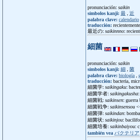
pronunciación:
saikin
símbolos kanji:
最
,
近
palabra clave:
calendario
traducción:
recientemente
最近の:
saikinnno
: recien
細菌
pronunciación:
saikin
símbolos kanji:
細
,
菌
palabra clave:
biología
,
traducción:
bacteria, mi
細菌学:
saikingaku
: bact
細菌学者:
saikingakusha
細菌戦:
saikinsen
: guerra
細菌戦争:
saikinsensou
<
細菌弾:
saikindan
: bomba
細菌状:
saikinjou
: bacili
細菌培養:
saikinbaiyou
: 
también vea
バクテリア