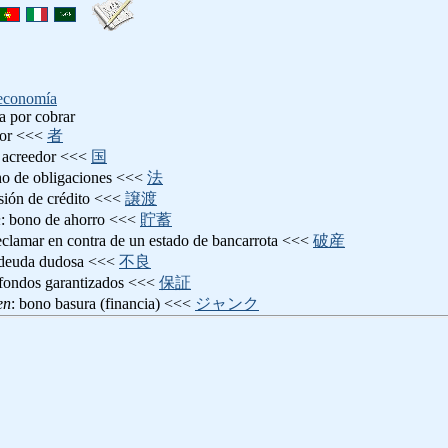
economía
ta por cobrar
dor <<<
者
s acreedor <<<
国
ho de obligaciones <<<
法
esión de crédito <<<
譲渡
n
: bono de ahorro <<<
貯蓄
reclamar en contra de un estado de bancarrota <<<
破産
 deuda dudosa <<<
不良
 fondos garantizados <<<
保証
en
: bono basura (financia) <<<
ジャンク