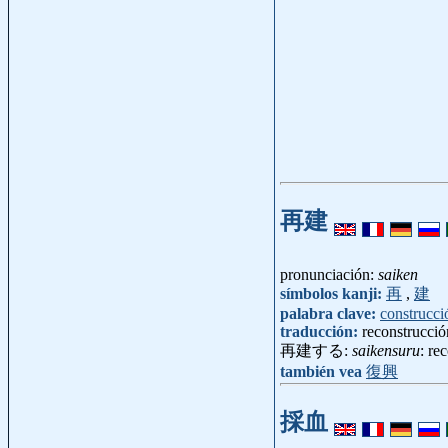
再建
pronunciación:
saiken
símbolos kanji:
再
,
建
palabra clave:
construcci
traducción:
reconstrucció
再建する:
saikensuru
: rec
también vea
復興
採血