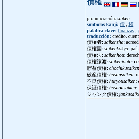
債権
pronunciación:
saiken
símbolos kanji:
債
,
権
palabra clave:
finanzas
,
traducción:
credito, cuen
債権者:
saikensha
: acree
債権国:
saikenkokya
: paí
債権法:
saikenhou
: derec
債権譲渡:
saikenjouto
: c
貯蓄債権:
chochikusaike
破産債権:
hasansaiken
: 
不良債権:
huryousaiken
:
保証債権:
hoshousaiken
:
ジャンク債権:
jankusaik