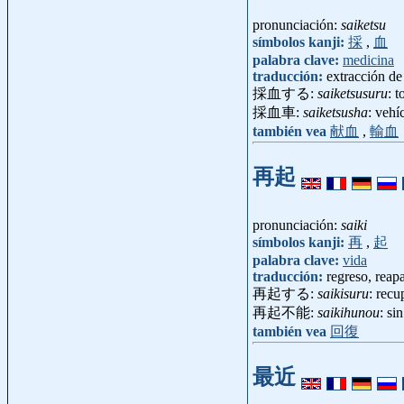
pronunciación:
saiketsu
símbolos kanji:
採
,
血
palabra clave:
medicina
traducción:
extracción de
採血する:
saiketsusuru
: 
採血車:
saiketsusha
: vehí
también vea
献血
,
輸血
再起
pronunciación:
saiki
símbolos kanji:
再
,
起
palabra clave:
vida
traducción:
regreso, reap
再起する:
saikisuru
: recu
再起不能:
saikihunou
: si
también vea
回復
最近