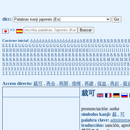
dicc:
=>
Carácter inicial
:
A
A
A
A
A
A
A
A
A
A
A
A
A
A
A
A
A
A
B
B
B
B
B
B
B
B
B
B
B
B
B
E
E
E
E
E
G
G
G
G
G
G
G
G
G
G
G
G
G
G
G
G
G
G
G
G
G
G
G
G
G
G
G
G
G
G
G
G
H
H
H
H
H
H
H
H
H
H
H
H
H
H
H
H
H
H
H
H
H
H
H
H
H
I
I
I
I
I
I
I
I
I
I
I
I
I
I
I
I
I
I
I
I
K
K
K
K
K
K
K
K
K
K
K
K
K
K
K
K
K
K
K
K
K
K
K
K
K
K
K
K
K
K
K
K
K
K
K
K
K
K
K
K
K
K
K
K
K
K
K
K
K
K
K
K
K
K
K
K
K
K
K
K
K
K
K
K
K
K
M
M
M
M
M
N
N
N
N
N
N
N
N
N
N
N
N
N
N
N
O
O
O
O
O
O
O
O
O
O
O
O
O
O
O
O
O
O
O
O
P
R
S
S
S
S
S
S
S
S
S
S
S
S
S
S
S
S
S
S
S
S
S
S
S
S
S
S
S
S
S
S
S
S
S
S
S
S
S
S
S
S
S
S
S
S
T
T
T
T
T
T
T
T
T
T
T
T
T
T
T
T
T
T
T
T
T
T
T
T
T
T
T
T
T
T
T
T
T
T
T
T
T
T
T
T
Acceso directo:
裁可
,
再会
,
再開
,
債権
,
再建
,
採血
,
再起
,
最
裁可
pronunciación:
saika
símbolos kanji:
裁
,
可
palabra clave:
administra
traducción:
sanción, apro