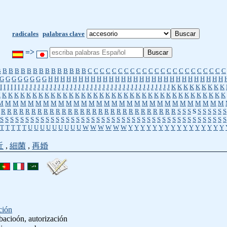
radicales
palabras clave
=>
B
B
B
B
B
B
B
B
B
B
B
B
B
B
B
C
C
C
C
C
C
C
C
C
C
C
C
C
C
C
C
C
C
C
C
C
C
C
G
G
G
G
G
G
G
G
H
H
H
H
H
H
H
H
H
H
H
H
H
H
H
H
H
H
H
H
H
H
H
H
H
H
H
H
H
I
I
I
I
I
I
J
J
J
J
J
J
J
J
J
J
J
J
J
J
J
J
J
J
J
J
J
J
J
J
J
J
J
J
J
J
J
J
J
J
J
J
J
K
K
K
K
K
K
K
K
K
K
K
K
K
K
K
K
K
K
K
K
K
K
K
K
K
K
K
K
K
K
K
K
K
K
K
K
K
K
K
K
K
K
K
K
K
K
K
M
M
M
M
M
M
M
M
M
M
M
M
M
M
M
M
M
M
M
M
M
M
M
M
M
M
M
M
M
M
R
R
R
R
R
R
R
R
R
R
R
R
R
R
R
R
R
R
R
R
R
R
R
R
R
R
R
R
R
S
S
S
S
S
S
S
S
S
S
S
S
S
S
S
S
S
S
S
S
S
S
S
S
S
S
S
S
S
S
S
S
S
S
S
S
S
S
S
S
S
S
S
S
S
S
S
S
S
S
S
S
S
S
S
T
T
T
T
T
U
U
U
U
U
U
U
U
U
W
W
W
W
W
W
Y
Y
Y
Y
Y
Y
Y
Y
Y
Y
Y
Y
Y
Y
Y
Y
近
,
細菌
,
再婚
ción
bacioón, autorización