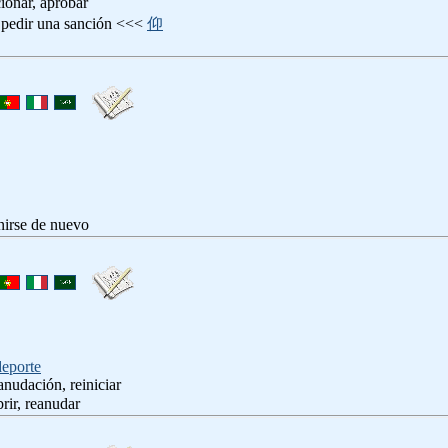
cionar, aprobar
 pedir una sanción <<<
仰
unirse de nuevo
deporte
anudación, reiniciar
brir, reanudar