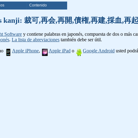
ios
Contenido
e palabras kanji: 裁可,再会,再開,債権,再建,採
ht Software
y contiene palabras en japonés, compuesta de dos o más cara
ponés
.
La lista de abreviaciones
también debe ser útil.
omo
Apple iPhone
,
Apple iPad
o
Google Android
usted podrá