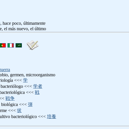
, hace poco, últimamente
te, el más nuevo, el último
guerra
crobio, germen, microorganismo
eriología <<<
学
: bacteriólogo <<<
学者
 bacteriológica <<<
戦
<<
戦争
 biológica <<<
弾
forme <<<
状
cultivo bacteriológico <<<
培養