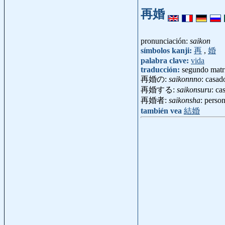
再婚
pronunciación:
saikon
símbolos kanji:
再
,
婚
palabra clave:
vida
traducción:
segundo matr
再婚の:
saikonnno
: casa
再婚する:
saikonsuru
: ca
再婚者:
saikonsha
: pers
también vea
結婚