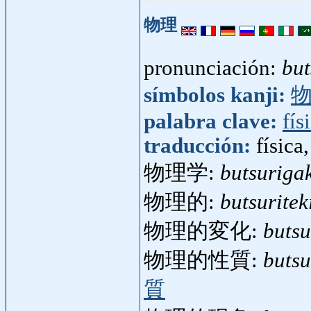
物理
pronunciación:
but
símbolos kanji:
palabra clave:
fís
traducción:
física
物理学:
butsuriga
物理的:
butsuritek
物理的変化:
butsu
物理的性質:
butsu
質