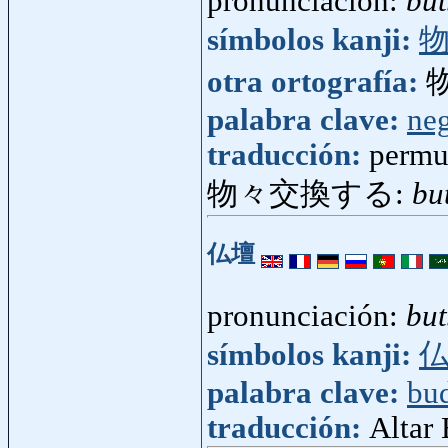
pronunciación:
bu
símbolos kanji:
otra ortografía:
palabra clave:
ne
traducción:
permut
物々交換する:
bu
仏壇
pronunciación:
bu
símbolos kanji:
palabra clave:
bu
traducción:
Altar 