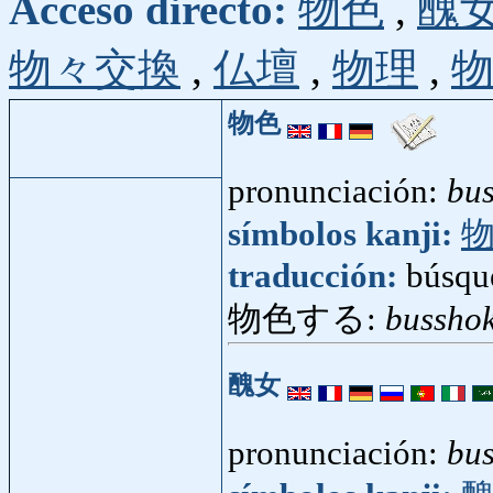
Acceso directo:
物色
,
醜
物々交換
,
仏壇
,
物理
,
物色
pronunciación:
bu
símbolos kanji:
traducción:
búsqu
物色する:
bussho
醜女
pronunciación:
bu