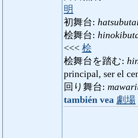
明
初舞台:
hatsubuta
桧舞台:
hinokibut
<<<
桧
桧舞台を踏む:
hi
principal, ser el c
回り舞台:
mawari
también vea
劇場