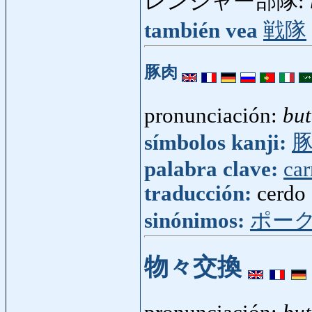
レンジャー部隊:
también vea
戦隊
豚肉
pronunciación:
but
símbolos kanji:
palabra clave:
car
traducción:
cerdo
sinónimos:
ポー
物々交換