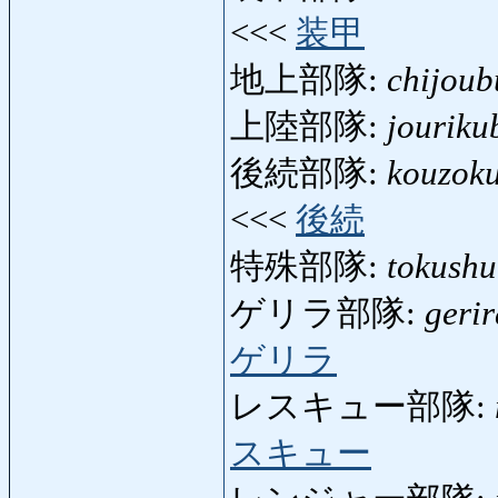
<<<
装甲
地上部隊:
chijoub
上陸部隊:
jouriku
後続部隊:
kouzoku
<<<
後続
特殊部隊:
tokushu
ゲリラ部隊:
gerir
ゲリラ
レスキュー部隊:
スキュー