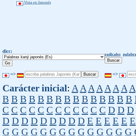
Vista en Japonés
dicc:
radicales
palabra
=>
=>
Carácter inicial
:
A
A
A
A
A
A
A
A
B
B
B
B
B
B
B
B
B
B
B
B
B
B
B
C
C
C
C
C
C
C
C
C
C
C
C
D
D
D
D
D
D
D
D
D
D
D
D
E
E
E
E
E
E
G
G
G
G
G
G
G
G
G
G
G
G
G
G