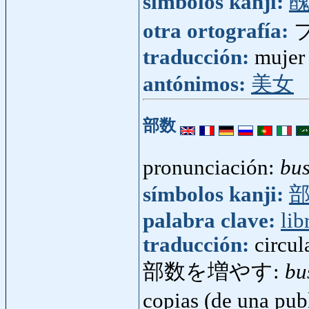
símbolos kanji:
otra ortografía:
traducción:
mujer
antónimos:
美女
部数
pronunciación:
bu
símbolos kanji:
palabra clave:
lib
traducción:
circul
部数を増やす:
bu
copias (de una pu