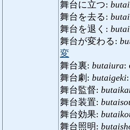
舞台に立つ:
butai
舞台を去る:
buta
舞台を退く:
butai
舞台が変わる:
bu
変
舞台裏:
butaiura
:
舞台劇:
butaigeki
舞台監督:
butaika
舞台装置:
butaiso
舞台効果:
butaiko
舞台照明:
butaish