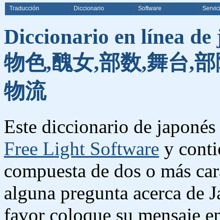
Traducción
Diccionario
Software
Servic
Diccionario en línea de
物色,醜女,部数,舞台,部
物流
Este diccionario de japonés 
Free Light Software
y conti
compuesta de dos o más cara
alguna pregunta acerca de J
favor coloque su mensaje e