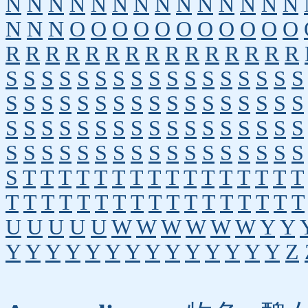
N
N
N
N
N
N
N
N
N
N
N
N
N
N
N
N
N
O
O
O
O
O
O
O
O
O
O
O
R
R
R
R
R
R
R
R
R
R
R
R
R
R
R
S
S
S
S
S
S
S
S
S
S
S
S
S
S
S
S
S
S
S
S
S
S
S
S
S
S
S
S
S
S
S
S
S
S
S
S
S
S
S
S
S
S
S
S
S
S
S
S
S
S
S
S
S
S
S
S
S
S
S
S
S
S
S
S
S
S
S
S
S
T
T
T
T
T
T
T
T
T
T
T
T
T
T
T
T
T
T
T
T
T
T
T
T
T
T
T
T
T
T
T
T
T
U
U
U
U
U
W
W
W
W
W
W
Y
Y
Y
Y
Y
Y
Y
Y
Y
Y
Y
Y
Y
Y
Y
Y
Z