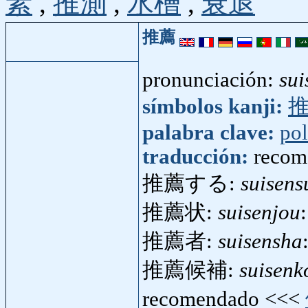
素
,
推測
,
水槽
,
衰退
推薦
pronunciación:
sui
símbolos kanji:
palabra clave:
pol
traducción:
recom
推薦する:
suisens
推薦状:
suisenjou
推薦者:
suisensha
推薦候補:
suisenk
recomendado <<<