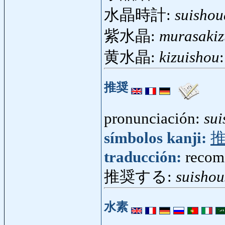
水晶時計:
suishou
紫水晶:
murasakiz
黄水晶:
kizuishou
推奨
pronunciación:
sui
símbolos kanji:
traducción:
recom
推奨する:
suishou
水素