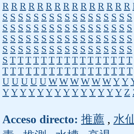
R
R
R
R
R
R
R
R
R
R
R
R
R
R
R
S
S
S
S
S
S
S
S
S
S
S
S
S
S
S
S
S
S
S
S
S
S
S
S
S
S
S
S
S
S
S
S
S
S
S
S
S
S
S
S
S
S
S
S
S
S
S
S
S
S
S
S
S
S
S
S
S
S
S
S
S
S
S
S
S
S
S
S
S
T
T
T
T
T
T
T
T
T
T
T
T
T
T
T
T
T
T
T
T
T
T
T
T
T
T
T
T
T
T
T
T
T
U
U
U
U
U
W
W
W
W
W
W
Y
Y
Y
Y
Y
Y
Y
Y
Y
Y
Y
Y
Y
Y
Y
Y
Z
Acceso directo:
推薦
,
水