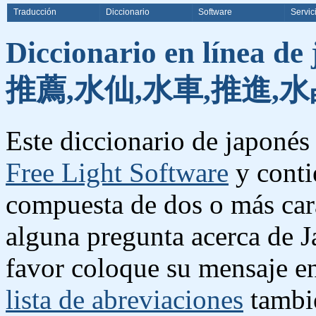
Traducción
Diccionario
Software
Servic
Diccionario en línea de
推薦,水仙,水車,推進,水
Este diccionario de japonés 
Free Light Software
y conti
compuesta de dos o más cara
alguna pregunta acerca de J
favor coloque su mensaje e
lista de abreviaciones
tambié