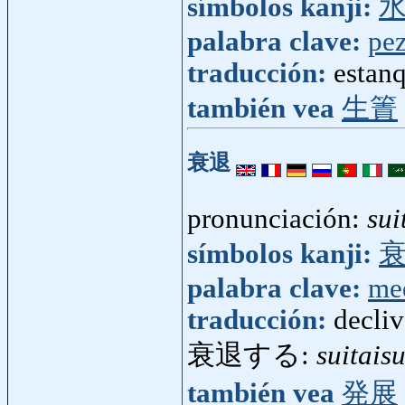
símbolos kanji:
palabra clave:
pe
traducción:
estanq
también vea
生簀
衰退
pronunciación:
sui
símbolos kanji:
palabra clave:
me
traducción:
decliv
衰退する:
suitais
también vea
発展