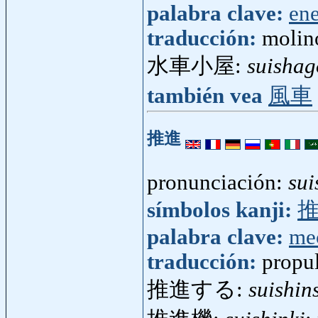
palabra clave:
ene
traducción:
molin
水車小屋:
suisha
también vea
風車
推進
pronunciación:
sui
símbolos kanji:
palabra clave:
me
traducción:
propu
推進する:
suishin