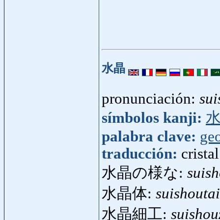
水晶
pronunciación:
sui
símbolos kanji:
palabra clave:
ge
traducción:
crista
水晶の様な:
suis
水晶体:
suishoutai
水晶細工:
suishou