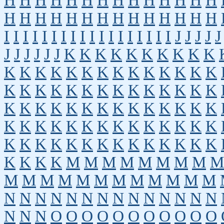
H
H
H
H
H
H
H
H
H
H
H
H
H
H
H
H
H
H
H
H
H
H
H
H
H
H
H
H
I
I
I
I
I
I
I
I
I
I
I
I
I
I
I
I
I
I
J
J
J
J
J
J
J
J
J
J
J
K
K
K
K
K
K
K
K
K
K
K
K
K
K
K
K
K
K
K
K
K
K
K
K
K
K
K
K
K
K
K
K
K
K
K
K
K
K
K
K
K
K
K
K
K
K
K
K
K
K
K
K
K
K
K
K
K
K
K
K
K
K
K
K
K
K
K
K
K
K
K
K
K
K
K
K
K
K
K
K
K
K
K
K
M
M
M
M
M
M
M
M
M
M
M
M
M
M
M
M
M
M
M
M
M
N
N
N
N
N
N
N
N
N
N
N
N
N
N
N
N
N
O
O
O
O
O
O
O
O
O
O
O