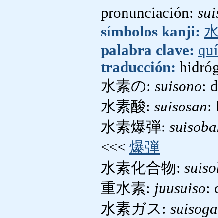
pronunciación:
sui
símbolos kanji:
palabra clave:
qu
traducción:
hidró
水素の:
suisono
: 
水素酸:
suisosan
:
水素爆弾:
suisob
<<<
爆弾
水素化合物:
suis
重水素:
juusuiso
:
水素ガス:
suisoga