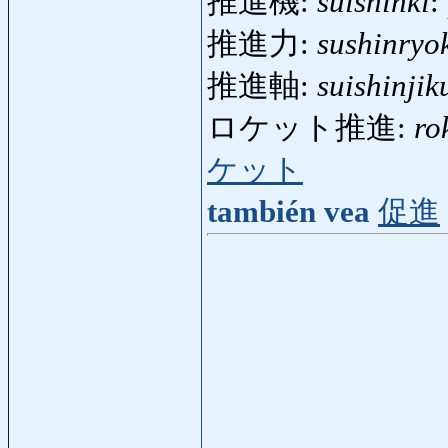
推進機:
suishinki
:
推進力:
sushinryo
推進軸:
suishinjik
ロケット推進:
ro
ケット
también vea
促進