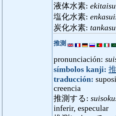
液体水素:
ekitaisu
塩化水素:
enkasui
炭化水素:
tankasu
推測
pronunciación:
sui
símbolos kanji:
traducción:
suposi
creencia
推測する:
suisoku
inferir, especular