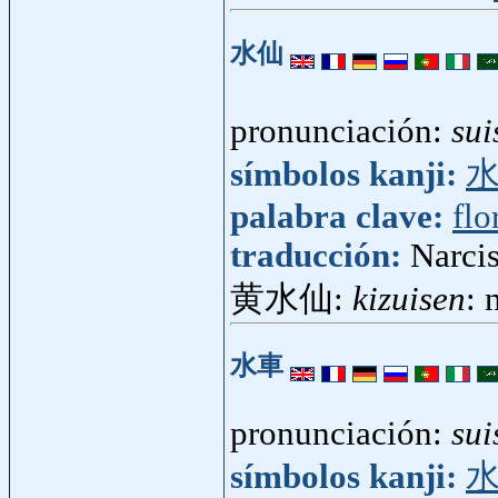
水仙
pronunciación:
sui
símbolos kanji:
palabra clave:
flo
traducción:
Narcis
黄水仙:
kizuisen
: 
水車
pronunciación:
sui
símbolos kanji: