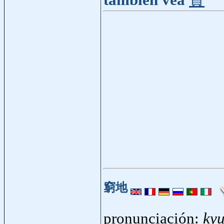
también vea
貧
窮地
pronunciación:
ky