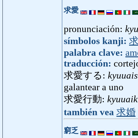
求愛
pronunciación:
ky
símbolos kanji:
palabra clave:
am
traducción:
cortej
求愛する:
kyuuai
galantear a uno
求愛行動:
kyuuai
también vea
求婚
窮乏