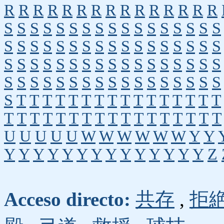
R
R
R
R
R
R
R
R
R
R
R
R
R
R
R
S
S
S
S
S
S
S
S
S
S
S
S
S
S
S
S
S
S
S
S
S
S
S
S
S
S
S
S
S
S
S
S
S
S
S
S
S
S
S
S
S
S
S
S
S
S
S
S
S
S
S
S
S
S
S
S
S
S
S
S
S
S
S
S
S
S
S
S
S
T
T
T
T
T
T
T
T
T
T
T
T
T
T
T
T
T
T
T
T
T
T
T
T
T
T
T
T
T
T
T
T
T
U
U
U
U
U
W
W
W
W
W
W
Y
Y
Y
Y
Y
Y
Y
Y
Y
Y
Y
Y
Y
Y
Y
Y
Z
Acceso directo:
共存
,
拒