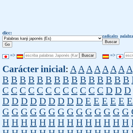
dicc:
radicales
palabra
=>
=>
Carácter inicial
:
A
A
A
A
A
A
A
A
B
B
B
B
B
B
B
B
B
B
B
B
B
B
B
C
C
C
C
C
C
C
C
C
C
C
C
D
D
D
D
D
D
D
D
D
D
D
D
E
E
E
E
E
E
G
G
G
G
G
G
G
G
G
G
G
G
G
G
H
H
H
H
H
H
H
H
H
H
H
H
H
H