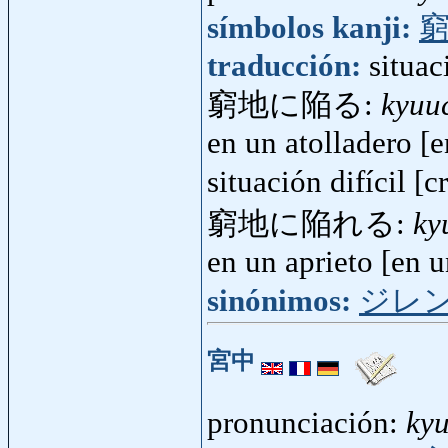
símbolos kanji:
traducción:
situac
窮地に陥る:
kyuu
en un atolladero [e
situación difícil [c
窮地に陥れる:
ky
en un aprieto [en u
sinónimos:
ジレ
宮中
pronunciación:
ky