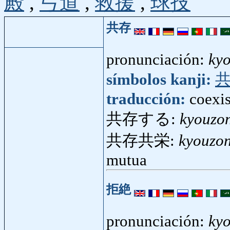
殿
,
弓道
,
救援
,
球技
共存
pronunciación:
ky
símbolos kanji:
traducción:
coexis
共存する:
kyouzo
共存共栄:
kyouzo
mutua
拒絶
pronunciación:
kyo