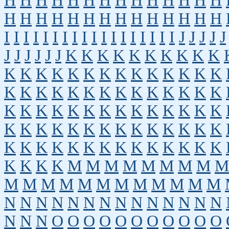
H
H
H
H
H
H
H
H
H
H
H
H
H
H
H
H
H
H
H
H
H
H
H
H
H
H
H
H
I
I
I
I
I
I
I
I
I
I
I
I
I
I
I
I
I
I
J
J
J
J
J
J
J
J
J
J
J
K
K
K
K
K
K
K
K
K
K
K
K
K
K
K
K
K
K
K
K
K
K
K
K
K
K
K
K
K
K
K
K
K
K
K
K
K
K
K
K
K
K
K
K
K
K
K
K
K
K
K
K
K
K
K
K
K
K
K
K
K
K
K
K
K
K
K
K
K
K
K
K
K
K
K
K
K
K
K
K
K
K
K
K
M
M
M
M
M
M
M
M
M
M
M
M
M
M
M
M
M
M
M
M
M
N
N
N
N
N
N
N
N
N
N
N
N
N
N
N
N
N
O
O
O
O
O
O
O
O
O
O
O