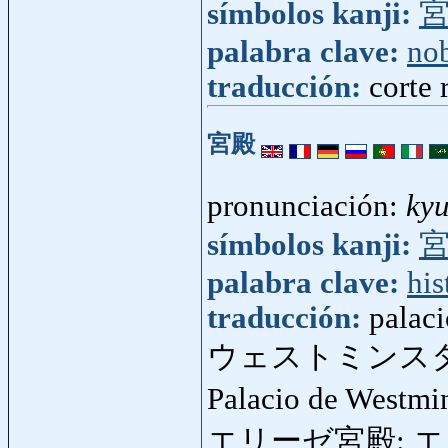
símbolos kanji:
palabra clave:
no
traducción:
corte 
宮殿
pronunciación:
ky
símbolos kanji:
palabra clave:
his
traducción:
palaci
ウェストミンス
Palacio de Westmi
エリーゼ宮殿: エ