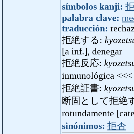
símbolos kanji:
palabra clave:
me
traducción:
recha
拒絶する:
kyozets
[a inf.], denegar
拒絶反応:
kyozet
inmunológica <<
拒絶証書:
kyozets
断固として拒絶す
rotundamente [cate
sinónimos:
拒否