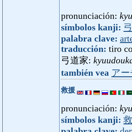
pronunciación:
ky
símbolos kanji:
palabra clave:
art
traducción:
tiro c
弓道家:
kyuudouk
también vea
アー
救援
pronunciación:
ky
símbolos kanji:
palabra clave:
dep