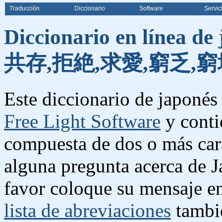
Traducción
Diccionario
Software
Servic
Diccionario en línea de
共存,拒絶,求愛,窮乏,窮
Este diccionario de japonés 
Free Light Software
y conti
compuesta de dos o más cara
alguna pregunta acerca de J
favor coloque su mensaje e
lista de abreviaciones
tambié