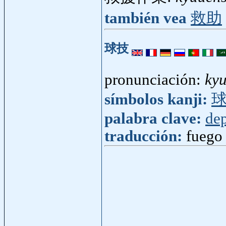
también vea
救助
球技
pronunciación:
ky
símbolos kanji:
palabra clave:
dep
traducción:
fuego 