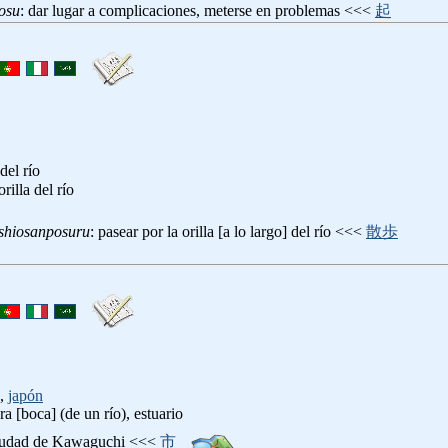
osu
: dar lugar a complicaciones, meterse en problemas <<<
起
 del río
 orilla del río
shiosanposuru
: pasear por la orilla [a lo largo] del río <<<
散歩
,
japón
 [boca] (de un río), estuario
iudad de Kawaguchi <<<
市