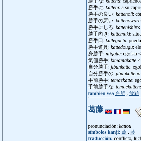
勝手な:
kattena
: caprichos
勝手に:
katteni
: a su capr
勝手の良い:
kattenoii
: c
勝手の悪い:
kattenowaru
勝手にしろ:
kattenishiro
:
勝手向き:
kattemuki
: sit
勝手口:
katteguchi
: puert
勝手道具:
kattedougu
: e
身勝手:
migatte
: egoísta
気儘勝手:
kimamakatte
<
自分勝手:
jibunkatte
: eg
自分勝手の:
jibunkatteno
手前勝手:
temaekatte
: e
手前勝手な:
temaekatten
también vea
台所
,
放題
葛藤
pronunciación:
kattou
símbolos kanji:
葛
,
藤
traducción:
conflicto, luc