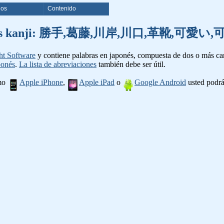
ios
Contenido
de palabras kanji: 勝手,葛藤,川岸,川口,革靴,
ht Software
y contiene palabras en japonés, compuesta de dos o más cara
ponés
.
La lista de abreviaciones
también debe ser útil.
omo
Apple iPhone
,
Apple iPad
o
Google Android
usted podrá