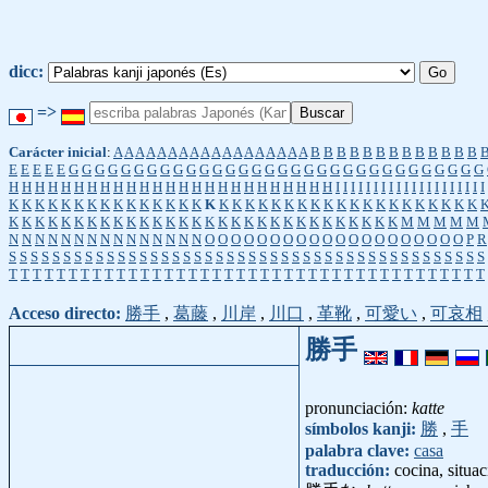
dicc:
=>
Carácter inicial
:
A
A
A
A
A
A
A
A
A
A
A
A
A
A
A
A
A
A
B
B
B
B
B
B
B
B
B
B
B
B
B
E
E
E
E
E
G
G
G
G
G
G
G
G
G
G
G
G
G
G
G
G
G
G
G
G
G
G
G
G
G
G
G
G
G
G
G
G
H
H
H
H
H
H
H
H
H
H
H
H
H
H
H
H
H
H
H
H
H
H
H
H
H
I
I
I
I
I
I
I
I
I
I
I
I
I
I
I
I
I
I
I
I
K
K
K
K
K
K
K
K
K
K
K
K
K
K
K
K
K
K
K
K
K
K
K
K
K
K
K
K
K
K
K
K
K
K
K
K
K
K
K
K
K
K
K
K
K
K
K
K
K
K
K
K
K
K
K
K
K
K
K
K
K
K
K
K
K
K
M
M
M
M
M
N
N
N
N
N
N
N
N
N
N
N
N
N
N
N
O
O
O
O
O
O
O
O
O
O
O
O
O
O
O
O
O
O
O
O
P
R
S
S
S
S
S
S
S
S
S
S
S
S
S
S
S
S
S
S
S
S
S
S
S
S
S
S
S
S
S
S
S
S
S
S
S
S
S
S
S
S
S
S
S
S
T
T
T
T
T
T
T
T
T
T
T
T
T
T
T
T
T
T
T
T
T
T
T
T
T
T
T
T
T
T
T
T
T
T
T
T
T
T
T
T
Acceso directo:
勝手
,
葛藤
,
川岸
,
川口
,
革靴
,
可愛い
,
可哀相
勝手
pronunciación:
katte
símbolos kanji:
勝
,
手
palabra clave:
casa
traducción:
cocina, situa