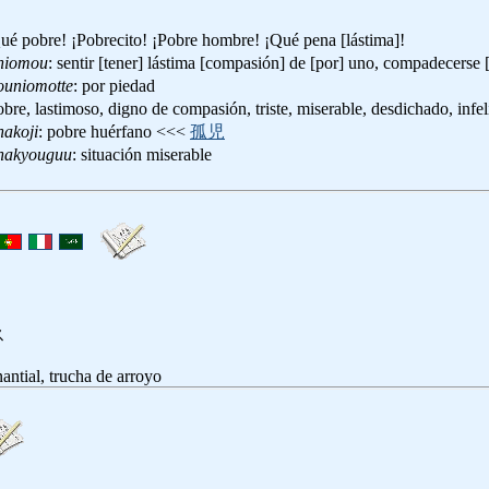
Qué pobre! ¡Pobrecito! ¡Pobre hombre! ¡Qué pena [lástima]!
niomou
: sentir [tener] lástima [compasión] de [por] uno, compadecers
ouniomotte
: por piedad
obre, lastimoso, digno de compasión, triste, miserable, desdichado, infel
akoji
: pobre huérfano <<<
孤児
nakyouguu
: situación miserable
ス
antial, trucha de arroyo