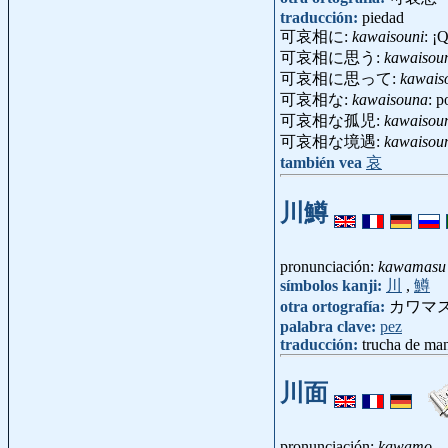
traducción:
piedad
可哀相に:
kawaisouni
: ¡
可哀相に思う:
kawaisou
可哀相に思って:
kawais
可哀相な:
kawaisouna
: p
可哀相な孤児:
kawaisoun
可哀相な境遇:
kawaisou
también vea
哀
川鱒
pronunciación:
kawamasu
símbolos kanji:
川
,
鱒
otra ortografía:
カワマ
palabra clave:
pez
traducción:
trucha de man
川面
pronunciación:
kawamo