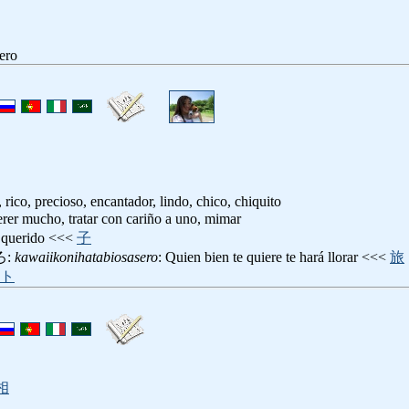
ero
 rico, precioso, encantador, lindo, chico, chiquito
erer mucho, tratar con cariño a uno, mimar
o querido <<<
子
ろ:
kawaiikonihatabiosasero
: Quien bien te quiere te hará llorar <<<
旅
ト
相