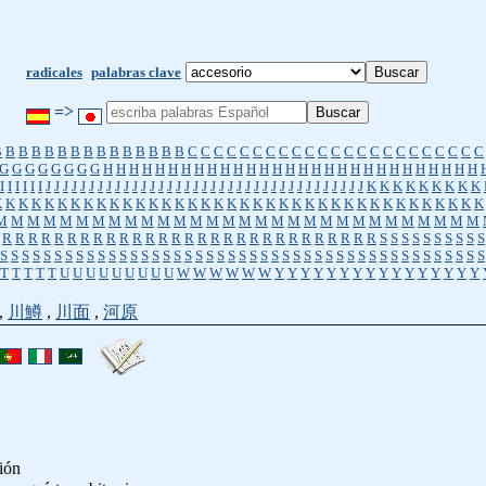
radicales
palabras clave
=>
B
B
B
B
B
B
B
B
B
B
B
B
B
B
B
C
C
C
C
C
C
C
C
C
C
C
C
C
C
C
C
C
C
C
C
C
C
C
G
G
G
G
G
G
G
G
H
H
H
H
H
H
H
H
H
H
H
H
H
H
H
H
H
H
H
H
H
H
H
H
H
H
H
H
H
I
I
I
I
I
I
J
J
J
J
J
J
J
J
J
J
J
J
J
J
J
J
J
J
J
J
J
J
J
J
J
J
J
J
J
J
J
J
J
J
J
J
J
K
K
K
K
K
K
K
K
K
K
K
K
K
K
K
K
K
K
K
K
K
K
K
K
K
K
K
K
K
K
K
K
K
K
K
K
K
K
K
K
K
K
K
K
K
K
K
M
M
M
M
M
M
M
M
M
M
M
M
M
M
M
M
M
M
M
M
M
M
M
M
M
M
M
M
M
M
R
R
R
R
R
R
R
R
R
R
R
R
R
R
R
R
R
R
R
R
R
R
R
R
R
R
R
R
R
S
S
S
S
S
S
S
S
S
S
S
S
S
S
S
S
S
S
S
S
S
S
S
S
S
S
S
S
S
S
S
S
S
S
S
S
S
S
S
S
S
S
S
S
S
S
S
S
S
S
S
S
S
S
S
T
T
T
T
T
U
U
U
U
U
U
U
U
U
W
W
W
W
W
W
Y
Y
Y
Y
Y
Y
Y
Y
Y
Y
Y
Y
Y
Y
Y
Y
,
川鱒
,
川面
,
河原
ción