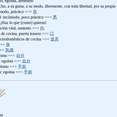
o, egoísta, arbitrario
icho, a su guisa, a su modo, libremente, con toda libertad, por su propia
ómodo, práctico <<<
良
i
: incómodo, poco práctico <<<
悪
 ¡Haz lo que [como] quieras!
uación vital, sustento <<<
向
a de cocina, puerta trasera <<<
口
lectrodomésticos de cocina <<<
道具
 <<<
身
<<
気儘
oísmo <<<
自分
: egoísta <<<
自分
goísmo <<<
手前
a
: egoísta <<<
手前
ha