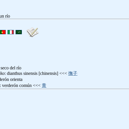
un río
 seco del río
iko
: dianthus sinensis [chinensis] <<<
撫子
derón orienta
: verderón común <<<
青