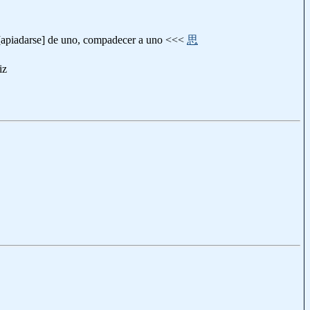
e [apiadarse] de uno, compadecer a uno <<<
思
iz