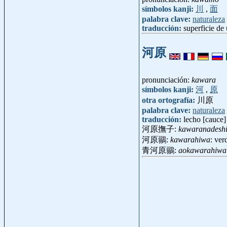
símbolos kanji:
川
,
面
palabra clave:
naturaleza
traducción:
superficie de 
河原
pronunciación:
kawara
símbolos kanji:
河
,
原
otra ortografía:
川原
palabra clave:
naturaleza
traducción:
lecho [cauce]
河原撫子:
kawaranadesh
河原鶸:
kawarahiwa
: ver
青河原鶸:
aokawarahiwa