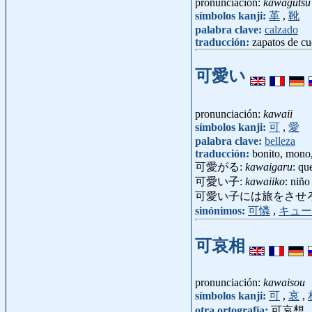
pronunciación:
kawagutsu
símbolos kanji:
革
,
靴
palabra clave:
calzado
traducción:
zapatos de cu
可愛い
pronunciación:
kawaii
símbolos kanji:
可
,
愛
palabra clave:
belleza
traducción:
bonito, mono,
可愛がる:
kawaigaru
: qu
可愛い子:
kawaiiko
: niñ
可愛い子には旅をさせ
sinónimos:
可憐
,
キュー
可哀相
pronunciación:
kawaisou
símbolos kanji:
可
,
哀
,
otra ortografía:
可哀想