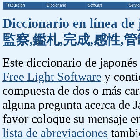
Traducción
Diccionario
Software
Servic
Diccionario en línea de
監察,鑑札,完成,感性,管
Este diccionario de japonés 
Free Light Software
y conti
compuesta de dos o más cara
alguna pregunta acerca de J
favor coloque su mensaje e
lista de abreviaciones
tambié