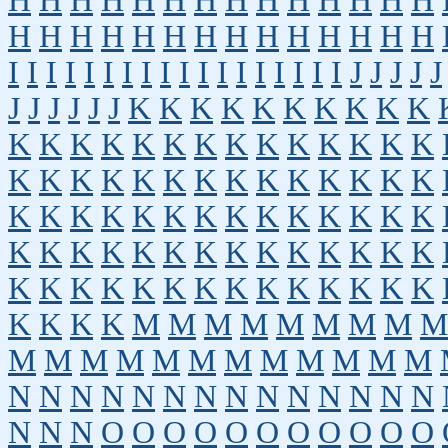
H
H
H
H
H
H
H
H
H
H
H
H
H
H
H
H
H
H
H
H
H
H
H
H
H
H
H
H
I
I
I
I
I
I
I
I
I
I
I
I
I
I
I
I
I
I
J
J
J
J
J
J
J
J
J
J
J
K
K
K
K
K
K
K
K
K
K
K
K
K
K
K
K
K
K
K
K
K
K
K
K
K
K
K
K
K
K
K
K
K
K
K
K
K
K
K
K
K
K
K
K
K
K
K
K
K
K
K
K
K
K
K
K
K
K
K
K
K
K
K
K
K
K
K
K
K
K
K
K
K
K
K
K
K
K
K
K
K
K
K
K
M
M
M
M
M
M
M
M
M
M
M
M
M
M
M
M
M
M
M
M
M
N
N
N
N
N
N
N
N
N
N
N
N
N
N
N
N
N
O
O
O
O
O
O
O
O
O
O
O