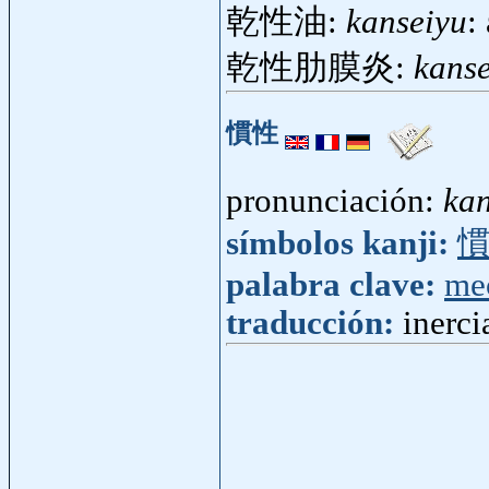
乾性油:
kanseiyu
:
乾性肋膜炎:
kans
慣性
pronunciación:
kan
símbolos kanji:
palabra clave:
me
traducción:
inerci