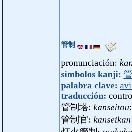
管制
pronunciación:
kan
símbolos kanji:
palabra clave:
av
traducción:
contro
管制塔:
kanseitou
管制官:
kanseikan