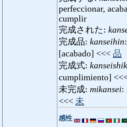
perfeccionar, acab
cumplir
完成された:
kans
完成品:
kanseihin
[acabado] <<<
品
完成式:
kanseishik
cumplimiento] <<
未完成:
mikansei
:
<<<
未
感性