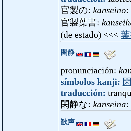
官製の:
kanseino
:
官製葉書:
kanseih
(de estado) <<<
葉
閑静
pronunciación:
kan
símbolos kanji:
traducción:
tranqu
閑静な:
kanseina
:
歓声