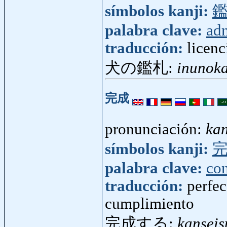
símbolos kanji:
palabra clave:
adm
traducción:
licenc
犬の鑑札:
inunok
完成
pronunciación:
kan
símbolos kanji:
palabra clave:
con
traducción:
perfe
cumplimiento
完成する:
kanseis