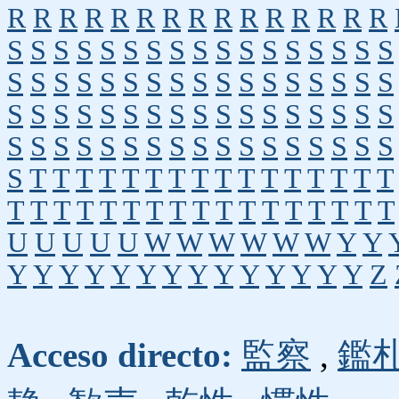
R
R
R
R
R
R
R
R
R
R
R
R
R
R
R
S
S
S
S
S
S
S
S
S
S
S
S
S
S
S
S
S
S
S
S
S
S
S
S
S
S
S
S
S
S
S
S
S
S
S
S
S
S
S
S
S
S
S
S
S
S
S
S
S
S
S
S
S
S
S
S
S
S
S
S
S
S
S
S
S
S
S
S
S
T
T
T
T
T
T
T
T
T
T
T
T
T
T
T
T
T
T
T
T
T
T
T
T
T
T
T
T
T
T
T
T
T
U
U
U
U
U
W
W
W
W
W
W
Y
Y
Y
Y
Y
Y
Y
Y
Y
Y
Y
Y
Y
Y
Y
Y
Z
Acceso directo:
監察
,
鑑