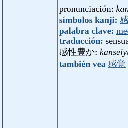
pronunciación:
kan
símbolos kanji:
palabra clave:
me
traducción:
sensua
感性豊か:
kanseiy
también vea
感覚