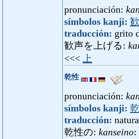
pronunciación:
kan
símbolos kanji:
traducción:
grito 
歓声を上げる:
ka
<<<
上
乾性
pronunciación:
kan
símbolos kanji:
traducción:
natura
乾性の:
kanseino
: