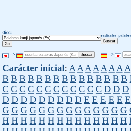
dicc:
radicales
palabra
=>
=>
Carácter inicial
:
A
A
A
A
A
A
A
A
B
B
B
B
B
B
B
B
B
B
B
B
B
B
B
C
C
C
C
C
C
C
C
C
C
C
C
D
D
D
D
D
D
D
D
D
D
D
D
E
E
E
E
E
E
G
G
G
G
G
G
G
G
G
G
G
G
G
G
H
H
H
H
H
H
H
H
H
H
H
H
H
H