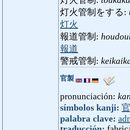
灯火管制:
toukaka
灯火管制をする:
灯火
報道管制:
houdou
報道
警戒管制:
keikaik
官製
pronunciación:
kan
símbolos kanji:
palabra clave:
adm
traducción:
fabri