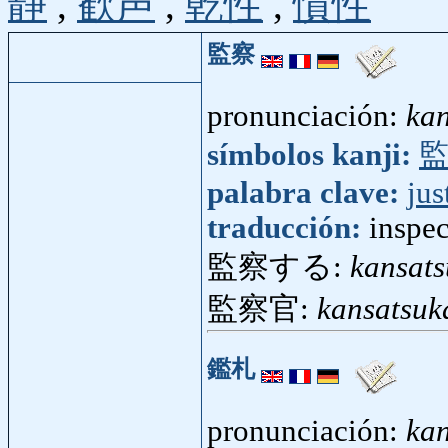
静
,
歓声
,
乾性
,
慣性
監察
pronunciación:
kan
símbolos kanji:
palabra clave:
jus
traducción:
inspe
監察する:
kansats
監察官:
kansatsuk
鑑札
pronunciación:
kan