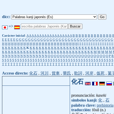
dicc:
=>
Carácter inicial
:
A
A
A
A
A
A
A
A
A
A
A
A
A
A
A
A
A
A
B
B
B
B
B
B
B
B
B
B
B
B
B
E
E
E
E
E
G
G
G
G
G
G
G
G
G
G
G
G
G
G
G
G
G
G
G
G
G
G
G
G
G
G
G
G
G
G
G
G
H
H
H
H
H
H
H
H
H
H
H
H
H
H
H
H
H
H
H
H
H
H
H
H
H
I
I
I
I
I
I
I
I
I
I
I
I
I
I
I
I
I
I
I
I
K
K
K
K
K
K
K
K
K
K
K
K
K
K
K
K
K
K
K
K
K
K
K
K
K
K
K
K
K
K
K
K
K
K
K
K
K
K
K
K
K
K
K
K
K
K
K
K
K
K
K
K
K
K
K
K
K
K
K
K
K
K
K
K
K
K
M
M
M
M
M
N
N
N
N
N
N
N
N
N
N
N
N
N
N
N
O
O
O
O
O
O
O
O
O
O
O
O
O
O
O
O
O
O
O
O
P
R
S
S
S
S
S
S
S
S
S
S
S
S
S
S
S
S
S
S
S
S
S
S
S
S
S
S
S
S
S
S
S
S
S
S
S
S
S
S
S
S
S
S
S
S
T
T
T
T
T
T
T
T
T
T
T
T
T
T
T
T
T
T
T
T
T
T
T
T
T
T
T
T
T
T
T
T
T
T
T
T
T
T
T
T
Acceso directo:
化石
,
河川
,
貨車
,
華氏
,
歌詞
,
河岸
,
仮死
,
菓
化石
pronunciación:
kaseki
símbolos kanji:
化
,
石
palabra clave:
prehistoria
traducción:
fósil (n.)