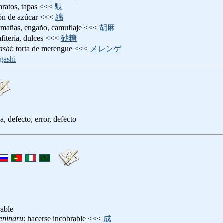
baratos, tapas <<<
駄
dón de azúcar <<<
綿
timañas, engaño, camuflaje <<<
胡麻
nfitería, dulces <<<
砂糖
ashi
: torta de merengue <<<
メレンゲ
gashi
a, defecto, error, defecto
rable
eninaru
: hacerse incobrable <<<
成