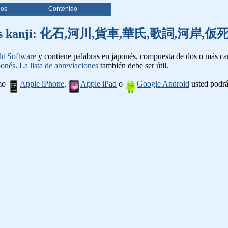
ios
Contenido
e palabras kanji: 化石,河川,貨車,華氏,歌詞,
ht Software
y contiene palabras en japonés, compuesta de dos o más cara
ponés
.
La lista de abreviaciones
también debe ser útil.
omo
Apple iPhone
,
Apple iPad
o
Google Android
usted podrá