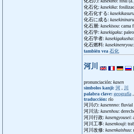
化石の:
kasekino
: fósil (a
化石化:
kasekika
: fosiliz
化石化する:
kasekikasur
化石に成る:
kasekininar
化石層:
kasekisou
: cama 
化石学:
kasekigaku
: pale
化石学者:
kasekigakusha
化石燃料:
kasekinenryou
también vea
石化
河川
pronunciación:
kasen
símbolos kanji:
河
,
川
palabra clave:
geografía
traducción:
río
河川の:
kasennno
: fluvial
河川法:
kasenhou
: derec
河川行政:
kasengyousei
:
河川工事:
kasenkouji
: tr
河川改修:
kasenkaishuu
: