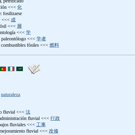
.), petrificado
ación <<<
化
u
: fosilizarse
u
<<<
成
fósil <<<
層
ontología <<<
学
: paleontólogo <<<
学者
: combustibles fósiles <<<
燃料
,
naturaleza
ho fluvial <<<
法
 administración fluvial <<<
行政
abajos fluviales <<<
工事
 mejoramiento fluvial <<<
改修