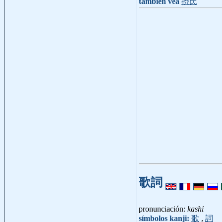
también vea
摂氏
歌詞
pronunciación:
kashi
símbolos kanji:
歌
,
詞