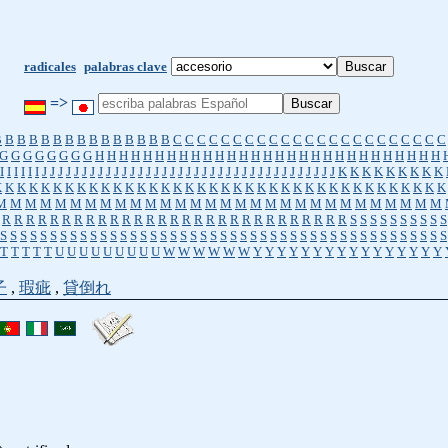
radicales
palabras clave
=>
B
B
B
B
B
B
B
B
B
B
B
B
B
B
B
C
C
C
C
C
C
C
C
C
C
C
C
C
C
C
C
C
C
C
C
C
C
C
G
G
G
G
G
G
G
G
H
H
H
H
H
H
H
H
H
H
H
H
H
H
H
H
H
H
H
H
H
H
H
H
H
H
H
H
H
I
I
I
I
I
I
J
J
J
J
J
J
J
J
J
J
J
J
J
J
J
J
J
J
J
J
J
J
J
J
J
J
J
J
J
J
J
J
J
J
J
J
J
K
K
K
K
K
K
K
K
K
K
K
K
K
K
K
K
K
K
K
K
K
K
K
K
K
K
K
K
K
K
K
K
K
K
K
K
K
K
K
K
K
K
K
K
K
K
K
M
M
M
M
M
M
M
M
M
M
M
M
M
M
M
M
M
M
M
M
M
M
M
M
M
M
M
M
M
M
R
R
R
R
R
R
R
R
R
R
R
R
R
R
R
R
R
R
R
R
R
R
R
R
R
R
R
R
R
S
S
S
S
S
S
S
S
S
S
S
S
S
S
S
S
S
S
S
S
S
S
S
S
S
S
S
S
S
S
S
S
S
S
S
S
S
S
S
S
S
S
S
S
S
S
S
S
S
S
S
S
S
S
S
T
T
T
T
T
U
U
U
U
U
U
U
U
U
W
W
W
W
W
W
Y
Y
Y
Y
Y
Y
Y
Y
Y
Y
Y
Y
Y
Y
Y
Y
子
,
瑕疵
,
貸倒れ