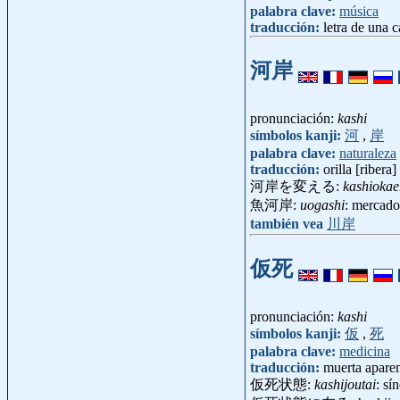
palabra clave:
música
traducción:
letra de una 
河岸
pronunciación:
kashi
símbolos kanji:
河
,
岸
palabra clave:
naturaleza
traducción:
orilla [ribera]
河岸を変える:
kashiokae
魚河岸:
uogashi
: mercad
también vea
川岸
仮死
pronunciación:
kashi
símbolos kanji:
仮
,
死
palabra clave:
medicina
traducción:
muerta apare
仮死状態:
kashijoutai
: sí