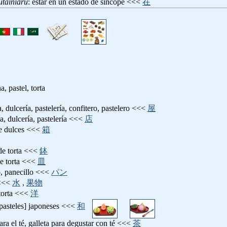
utainiaru
: estar en un estado de síncope <<<
在
a, pastel, torta
ía, dulcería, pastelería, confitero, pastelero <<<
屋
ía, dulcería, pastelería <<<
店
de dulces <<<
箱
 de torta <<<
鉢
de torta <<<
皿
o, panecillo <<<
パン
 <<<
水
,
果物
 torta <<<
洋
[pasteles] japoneses <<<
和
ara el té, galleta para degustar con té <<<
茶