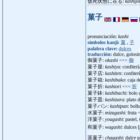
仮死状態に在る:
kashijo
菓子
pronunciación:
kashi
símbolos kanji:
菓
,
子
palabra clave:
dulces
traducción:
dulce, golosin
御菓子:
okashi
<<<
御
菓子屋:
kashiya
: confiter
菓子店:
kashiten
: confiter
菓子箱:
kashibako
: caja 
菓子折:
kashiori
<<<
折
菓子鉢:
kashibachi
: bolo
菓子皿:
kashizara
: plato 
菓子パン:
kashipan
: boll
水菓子:
mizugashi
: fruta
洋菓子:
yougashi
: pastel,
和菓子:
wagashi
: dulces 
茶菓子:
chagashi
: dulce p