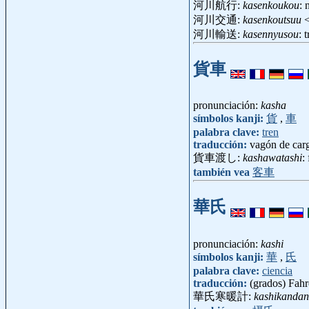
河川航行:
kasenkoukou
: 
河川交通:
kasenkoutsuu
河川輸送:
kasennyusou
: 
貨車
pronunciación:
kasha
símbolos kanji:
貨
,
車
palabra clave:
tren
traducción:
vagón de car
貨車渡し:
kashawatashi
:
también vea
客車
華氏
pronunciación:
kashi
símbolos kanji:
華
,
氏
palabra clave:
ciencia
traducción:
(grados) Fahr
華氏寒暖計:
kashikandan