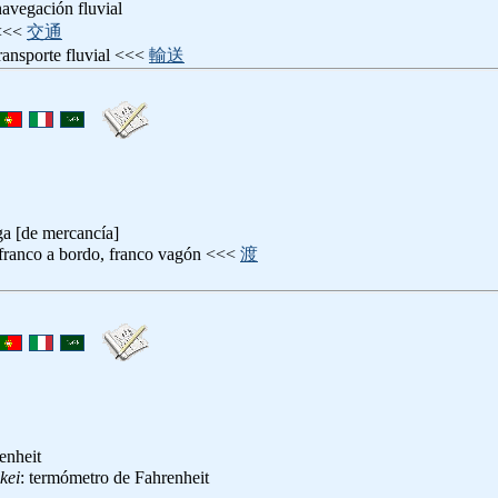
navegación fluvial
<<<
交通
transporte fluvial <<<
輸送
ga [de mercancía]
 franco a bordo, franco vagón <<<
渡
enheit
kei
: termómetro de Fahrenheit