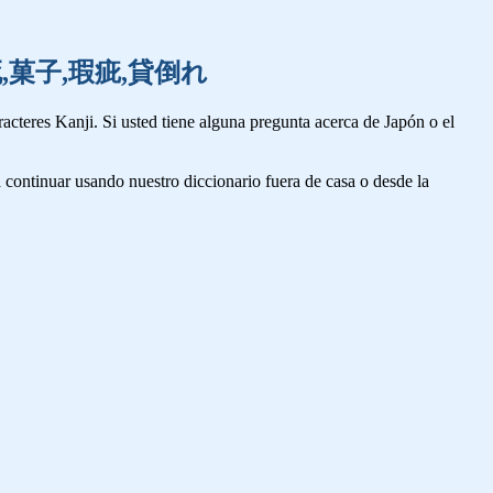
河岸,仮死,菓子,瑕疵,貸倒れ
cteres Kanji. Si usted tiene alguna pregunta acerca de Japón o el
 continuar usando nuestro diccionario fuera de casa o desde la