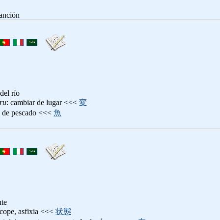
canción
 del río
ru
: cambiar de lugar <<<
変
o de pescado <<<
魚
nte
ncope, asfixia <<<
状態