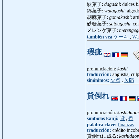
駄菓子:
dagashi
: dulces 
綿菓子:
watagashi
: algo
胡麻菓子:
gomakashi
: ar
砂糖菓子:
satougashi
: co
メレンゲ菓子:
merengeg
también vea
ケーキ
,
Wa
瑕疵
pronunciación:
kashi
traducción:
angustia, culp
sinónimos:
欠点
,
欠陥
貸倒れ
pronunciación:
kashidaore
símbolos kanji:
貸
,
倒
palabra clave:
finanzas
traducción:
crédito incob
貸倒れに成る:
kashidaor