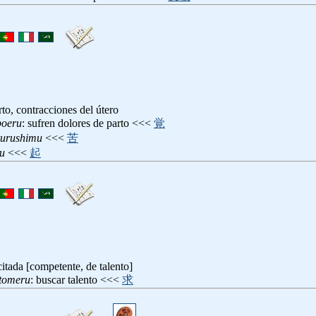
rto, contracciones del útero
boeru
: sufren dolores de parto <<<
覚
kurushimu
<<<
苦
su
<<<
起
itada [competente, de talento]
otomeru
: buscar talento <<<
求