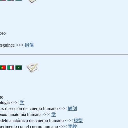
toso
 esguince <<<
損傷
no
ología <<<
学
ku
: disección del cuerpo humano <<<
解剖
gaku
: anatomía humana <<<
学
odelo anatómico del cuerpo humano <<<
模型
xperimento con el cuerpo humano <<<
実験