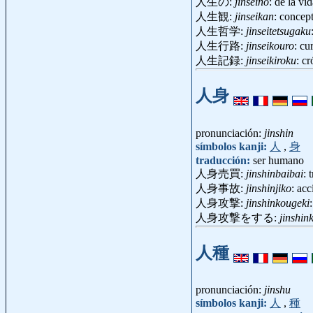
人生の:
jinseino
: de la vi
人生観:
jinseikan
: concep
人生哲学:
jinseitetsugaku
人生行路:
jinseikouro
: cu
人生記録:
jinseikiroku
: c
人身
pronunciación:
jinshin
símbolos kanji:
人
,
身
traducción:
ser humano
人身売買:
jinshinbaibai
: 
人身事故:
jinshinjiko
: ac
人身攻撃:
jinshinkougeki
人身攻撃をする:
jinshin
人種
pronunciación:
jinshu
símbolos kanji:
人
,
種