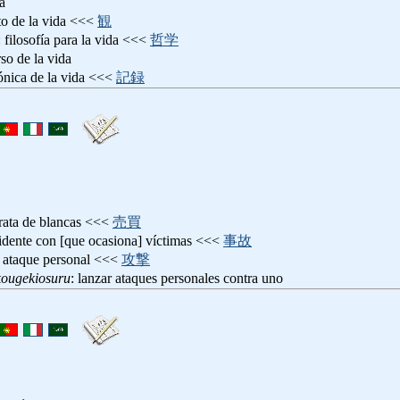
da
to de la vida <<<
観
: filosofía para la vida <<<
哲学
rso de la vida
rónica de la vida <<<
記録
trata de blancas <<<
売買
cidente con [que ocasiona] víctimas <<<
事故
: ataque personal <<<
攻撃
kougekiosuru
: lanzar ataques personales contra uno