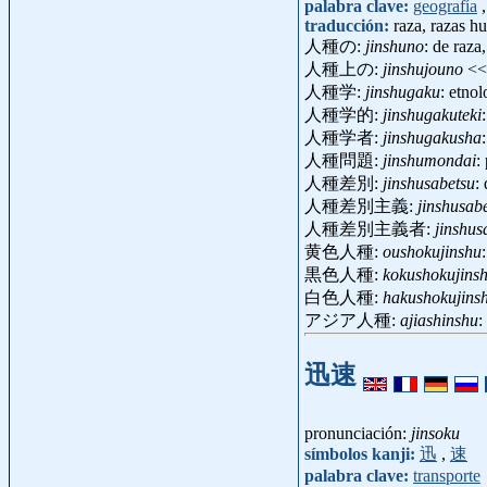
palabra clave:
geografía
traducción:
raza, razas 
人種の:
jinshuno
: de raza,
人種上の:
jinshujouno
<
人種学:
jinshugaku
: etno
人種学的:
jinshugakuteki
人種学者:
jinshugakusha
人種問題:
jinshumondai
:
人種差別:
jinshusabetsu
:
人種差別主義:
jinshusab
人種差別主義者:
jinshus
黄色人種:
oushokujinshu
黒色人種:
kokushokujins
白色人種:
hakushokujins
アジア人種:
ajiashinshu
:
迅速
pronunciación:
jinsoku
símbolos kanji:
迅
,
速
palabra clave:
transporte