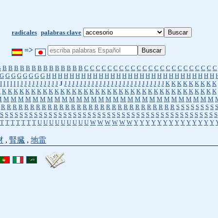
radicales
palabras clave
=>
B
B
B
B
B
B
B
B
B
B
B
B
B
B
B
C
C
C
C
C
C
C
C
C
C
C
C
C
C
C
C
C
C
C
C
C
C
C
G
G
G
G
G
G
G
G
H
H
H
H
H
H
H
H
H
H
H
H
H
H
H
H
H
H
H
H
H
H
H
H
H
H
H
H
H
I
I
I
I
I
I
J
J
J
J
J
J
J
J
J
J
J
J
J
J
J
J
J
J
J
J
J
J
J
J
J
J
J
J
J
J
J
J
J
J
J
J
J
K
K
K
K
K
K
K
K
K
K
K
K
K
K
K
K
K
K
K
K
K
K
K
K
K
K
K
K
K
K
K
K
K
K
K
K
K
K
K
K
K
K
K
K
K
K
K
M
M
M
M
M
M
M
M
M
M
M
M
M
M
M
M
M
M
M
M
M
M
M
M
M
M
M
M
M
M
R
R
R
R
R
R
R
R
R
R
R
R
R
R
R
R
R
R
R
R
R
R
R
R
R
R
R
R
R
R
S
S
S
S
S
S
S
S
S
S
S
S
S
S
S
S
S
S
S
S
S
S
S
S
S
S
S
S
S
S
S
S
S
S
S
S
S
S
S
S
S
S
S
S
S
S
S
S
S
S
S
S
S
T
T
T
T
T
T
T
U
U
U
U
U
U
U
U
U
W
W
W
W
W
W
Y
Y
Y
Y
Y
Y
Y
Y
Y
Y
Y
Y
Y
Y
材
,
腎臓
,
地雷