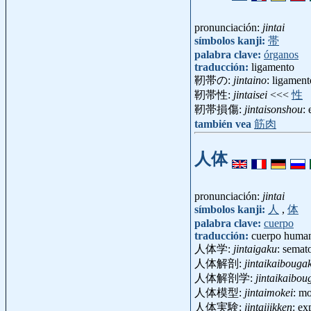
pronunciación:
jintai
símbolos kanji:
帯
palabra clave:
órganos
traducción:
ligamento
靭帯の:
jintaino
: ligamen
靭帯性:
jintaisei
<<<
性
靭帯損傷:
jintaisonshou
:
también vea
筋肉
人体
pronunciación:
jintai
símbolos kanji:
人
,
体
palabra clave:
cuerpo
traducción:
cuerpo huma
人体学:
jintaigaku
: semat
人体解剖:
jintaikaibouga
人体解剖学:
jintaikaibou
人体模型:
jintaimokei
: m
人体実験:
jintaijikken
: e