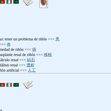
ui
: tener un problema de riñón <<<
悪
s <<<
炎
rmedad de riñón <<<
病
trasplante renal de riñón <<<
移植
cálculo renal <<<
結石
diálisis renal <<<
透析
iñón artificial <<<
人工
ra