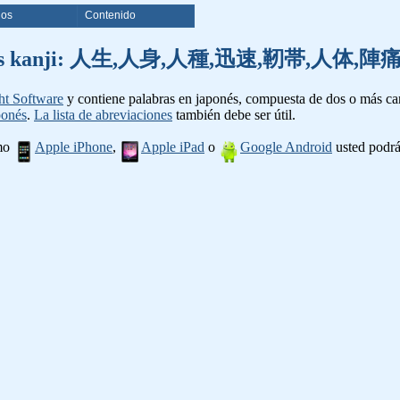
ios
Contenido
e palabras kanji: 人生,人身,人種,迅速,靭帯,人
ht Software
y contiene palabras en japonés, compuesta de dos o más cara
ponés
.
La lista de abreviaciones
también debe ser útil.
omo
Apple iPhone
,
Apple iPad
o
Google Android
usted podrá