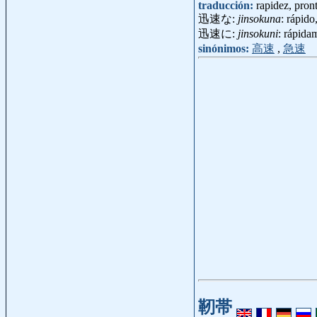
traducción:
rapidez, pron
迅速な:
jinsokuna
: rápido
迅速に:
jinsokuni
: rápida
sinónimos:
高速
,
急速
靭帯