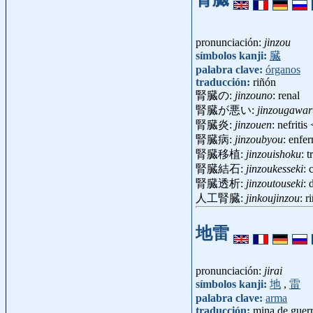
pronunciación:
jinzou
símbolos kanji:
臓
palabra clave:
órganos
traducción:
riñón
腎臓の:
jinzouno
: renal
腎臓が悪い:
jinzougawar
腎臓炎:
jinzouen
: nefriti
腎臓病:
jinzoubyou
: enfe
腎臓移植:
jinzouishoku
: 
腎臓結石:
jinzoukesseki
: 
腎臓透析:
jinzoutouseki
: 
人工腎臓:
jinkoujinzou
: r
地雷
pronunciación:
jirai
símbolos kanji:
地
,
雷
palabra clave:
arma
traducción:
mina de guer