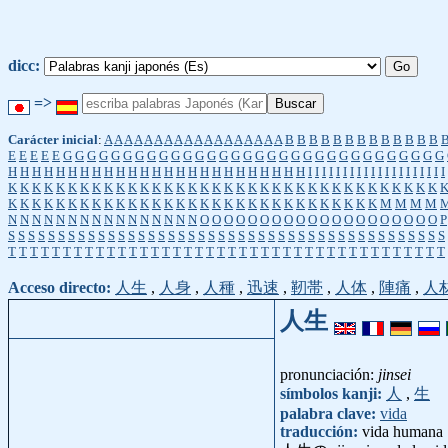
dicc:
=>
Carácter inicial
:
A
A
A
A
A
A
A
A
A
A
A
A
A
A
A
A
A
A
B
B
B
B
B
B
B
B
B
B
B
B
B
E
E
E
E
E
G
G
G
G
G
G
G
G
G
G
G
G
G
G
G
G
G
G
G
G
G
G
G
G
G
G
G
G
G
G
G
G
H
H
H
H
H
H
H
H
H
H
H
H
H
H
H
H
H
H
H
H
H
H
H
H
H
I
I
I
I
I
I
I
I
I
I
I
I
I
I
I
I
I
I
I
I
K
K
K
K
K
K
K
K
K
K
K
K
K
K
K
K
K
K
K
K
K
K
K
K
K
K
K
K
K
K
K
K
K
K
K
K
K
K
K
K
K
K
K
K
K
K
K
K
K
K
K
K
K
K
K
K
K
K
K
K
K
K
K
K
K
K
K
M
M
M
M
N
N
N
N
N
N
N
N
N
N
N
N
N
N
N
N
O
O
O
O
O
O
O
O
O
O
O
O
O
O
O
O
O
O
O
O
P
S
S
S
S
S
S
S
S
S
S
S
S
S
S
S
S
S
S
S
S
S
S
S
S
S
S
S
S
S
S
S
S
S
S
S
S
S
S
S
S
S
S
S
S
T
T
T
T
T
T
T
T
T
T
T
T
T
T
T
T
T
T
T
T
T
T
T
T
T
T
T
T
T
T
T
T
T
T
T
T
T
T
T
T
Acceso directo:
人生
,
人身
,
人種
,
迅速
,
靭帯
,
人体
,
陣痛
,
人
人生
pronunciación:
jinsei
símbolos kanji:
人
,
生
palabra clave:
vida
traducción:
vida humana