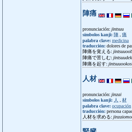
陣痛
pronunciación:
jintsuu
símbolos kanji:
陣
,
痛
palabra clave:
medicina
traducción:
dolores de pa
陣痛を覚える:
jintsuuoo
陣痛で苦しむ:
jintsuude
陣痛を起す:
jintsuuooko
人材
pronunciación:
jinzai
símbolos kanji:
人
,
材
palabra clave:
ocupación
traducción:
persona capac
人材を求める:
jinzaiom
腎臓