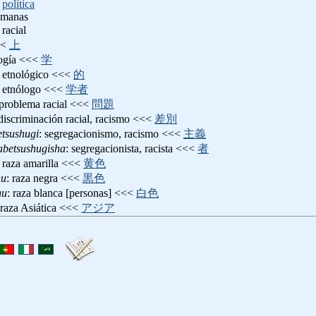
,
política
humanas
 racial
<<
上
logía <<<
学
: etnológico <<<
的
: etnólogo <<<
学者
 problema racial <<<
問題
 discriminación racial, racismo <<<
差別
etsushugi
: segregacionismo, racismo <<<
主義
abetsushugisha
: segregacionista, racista <<<
者
: raza amarilla <<<
黄色
hu
: raza negra <<<
黒色
hu
: raza blanca [personas] <<<
白色
 raza Asiática <<<
アジア