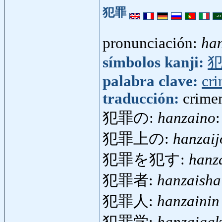
犯罪
pronunciación:
ha
símbolos kanji:
palabra clave:
cr
traducción:
crime
犯罪の:
hanzaino
:
犯罪上の:
hanzai
犯罪を犯す:
hanz
犯罪者:
hanzaisha
犯罪人:
hanzainin
犯罪学:
hanzaiga