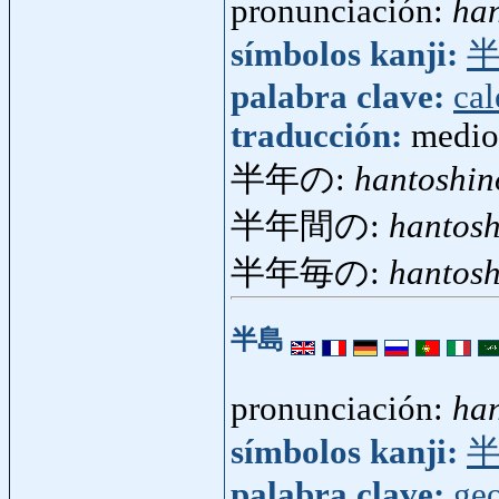
pronunciación:
han
símbolos kanji:
palabra clave:
cal
traducción:
medio
半年の:
hantoshin
半年間の:
hantos
半年毎の:
hantos
半島
pronunciación:
ha
símbolos kanji:
palabra clave:
geo