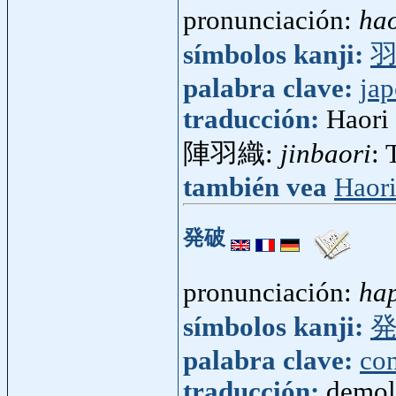
pronunciación:
hao
símbolos kanji:
palabra clave:
ja
traducción:
Haori
陣羽織:
jinbaori
: 
también vea
Haor
発破
pronunciación:
ha
símbolos kanji:
palabra clave:
con
traducción:
demol