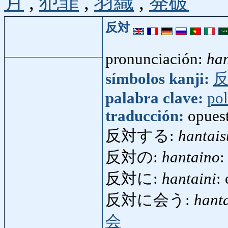
月
,
犯罪
,
羽織
,
発破
反対
pronunciación:
han
símbolos kanji:
palabra clave:
pol
traducción:
opuest
反対する:
hantais
反対の:
hantaino
:
反対に:
hantaini
:
反対に会う:
hant
会