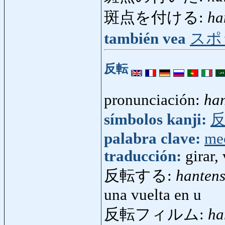
斑点を付ける:
ha
también vea
スポ
反転
pronunciación:
ha
símbolos kanji:
palabra clave:
me
traducción:
girar,
反転する:
hanten
una vuelta en u
反転フィルム:
ha