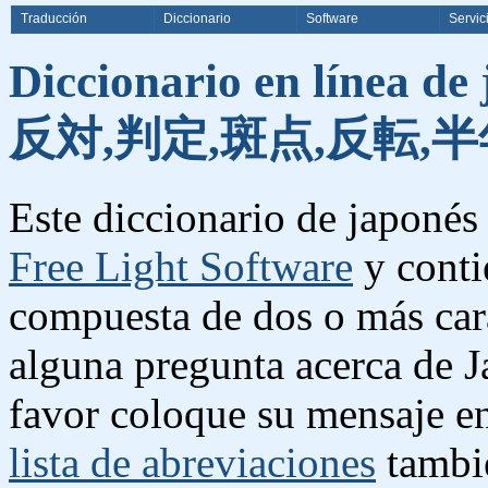
Traducción
Diccionario
Software
Servic
Diccionario en línea de
反対,判定,斑点,反転,半
Este diccionario de japonés 
Free Light Software
y conti
compuesta de dos o más cara
alguna pregunta acerca de J
favor coloque su mensaje e
lista de abreviaciones
tambié