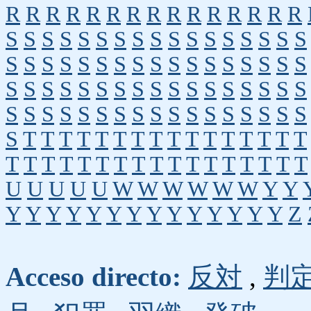
R
R
R
R
R
R
R
R
R
R
R
R
R
R
R
S
S
S
S
S
S
S
S
S
S
S
S
S
S
S
S
S
S
S
S
S
S
S
S
S
S
S
S
S
S
S
S
S
S
S
S
S
S
S
S
S
S
S
S
S
S
S
S
S
S
S
S
S
S
S
S
S
S
S
S
S
S
S
S
S
S
S
S
S
T
T
T
T
T
T
T
T
T
T
T
T
T
T
T
T
T
T
T
T
T
T
T
T
T
T
T
T
T
T
T
T
T
U
U
U
U
U
W
W
W
W
W
W
Y
Y
Y
Y
Y
Y
Y
Y
Y
Y
Y
Y
Y
Y
Y
Y
Z
Acceso directo:
反対
,
判