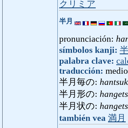
クリミア
半月
pronunciación:
han
símbolos kanji:
palabra clave:
cal
traducción:
medio
半月毎の:
hantsuk
半月形の:
hanget
半月状の:
hanget
también vea
満月