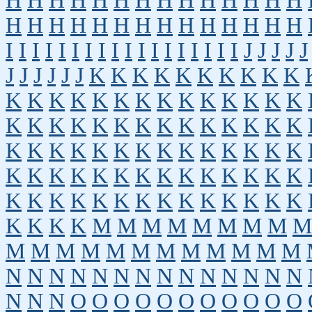
H
H
H
H
H
H
H
H
H
H
H
H
H
H
H
H
H
H
H
H
H
H
H
H
H
H
H
H
I
I
I
I
I
I
I
I
I
I
I
I
I
I
I
I
I
I
J
J
J
J
J
J
J
J
J
J
J
K
K
K
K
K
K
K
K
K
K
K
K
K
K
K
K
K
K
K
K
K
K
K
K
K
K
K
K
K
K
K
K
K
K
K
K
K
K
K
K
K
K
K
K
K
K
K
K
K
K
K
K
K
K
K
K
K
K
K
K
K
K
K
K
K
K
K
K
K
K
K
K
K
K
K
K
K
K
K
K
K
K
K
K
M
M
M
M
M
M
M
M
M
M
M
M
M
M
M
M
M
M
M
M
M
N
N
N
N
N
N
N
N
N
N
N
N
N
N
N
N
N
O
O
O
O
O
O
O
O
O
O
O