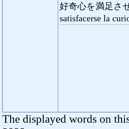
好奇心を満足させ
satisfacerse la cu
The displayed words on thi