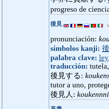
progreso de cienc
後見
pronunciación:
ko
símbolos kanji:
palabra clave:
ley
traducción:
tutela
後見する:
kouken
tutor a uno, proteg
後見人:
koukennn
高貴