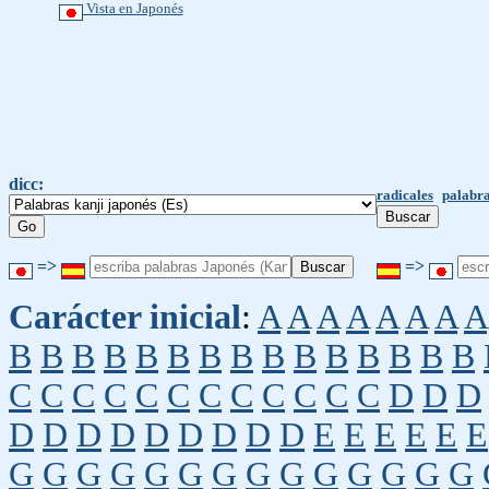
Vista en Japonés
dicc:
radicales
palabra
=>
=>
Carácter inicial
:
A
A
A
A
A
A
A
A
B
B
B
B
B
B
B
B
B
B
B
B
B
B
B
C
C
C
C
C
C
C
C
C
C
C
C
D
D
D
D
D
D
D
D
D
D
D
D
E
E
E
E
E
E
G
G
G
G
G
G
G
G
G
G
G
G
G
G