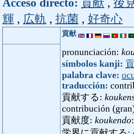
Acceso directo:
貢献
,
後
輝
,
広軌
,
抗菌
,
好奇心
貢献
pronunciación:
ko
símbolos kanji:
palabra clave:
oc
traducción:
contri
貢献する:
kouken
contribución (gran)
貢献度:
koukendo
学界に貢献する: