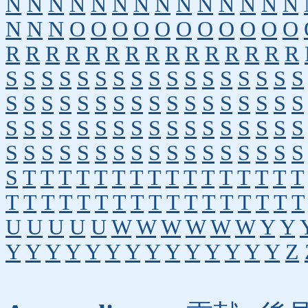
N
N
N
N
N
N
N
N
N
N
N
N
N
N
N
N
N
O
O
O
O
O
O
O
O
O
O
O
R
R
R
R
R
R
R
R
R
R
R
R
R
R
R
S
S
S
S
S
S
S
S
S
S
S
S
S
S
S
S
S
S
S
S
S
S
S
S
S
S
S
S
S
S
S
S
S
S
S
S
S
S
S
S
S
S
S
S
S
S
S
S
S
S
S
S
S
S
S
S
S
S
S
S
S
S
S
S
S
S
S
S
S
T
T
T
T
T
T
T
T
T
T
T
T
T
T
T
T
T
T
T
T
T
T
T
T
T
T
T
T
T
T
T
T
T
U
U
U
U
U
W
W
W
W
W
W
Y
Y
Y
Y
Y
Y
Y
Y
Y
Y
Y
Y
Y
Y
Y
Y
Z