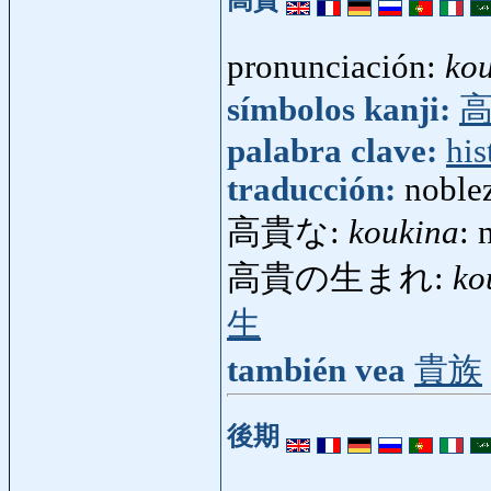
pronunciación:
kou
símbolos kanji:
palabra clave:
his
traducción:
noble
高貴な:
koukina
: 
高貴の生まれ:
ko
生
también vea
貴族
後期