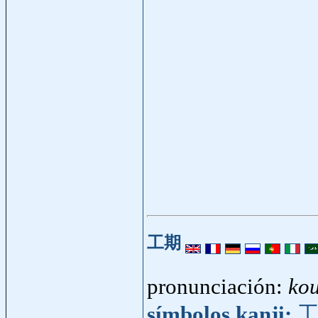
工期
pronunciación:
kou
símbolos kanji: