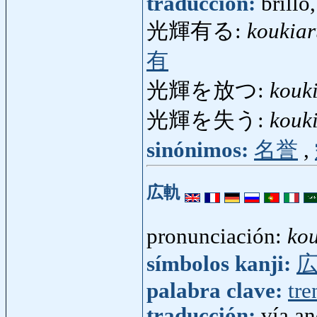
traducción:
brillo
光輝有る:
koukiar
有
光輝を放つ:
kouk
光輝を失う:
kouk
sinónimos:
名誉
,
広軌
pronunciación:
kou
símbolos kanji:
palabra clave:
tre
traducción:
vía an