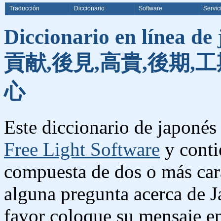
Traducción
Diccionario
Software
Servic
Diccionario en línea de
貢献,後見,高貴,後期,工
心
Este diccionario de japonés 
Free Light Software
y conti
compuesta de dos o más cara
alguna pregunta acerca de J
favor coloque su mensaje e