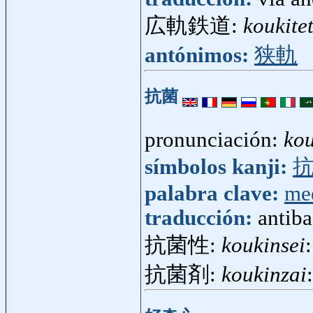
広軌鉄道:
koukite
antónimos:
狭軌
抗菌
pronunciación:
ko
símbolos kanji:
palabra clave:
me
traducción:
antiba
抗菌性:
koukinsei
抗菌剤:
koukinzai