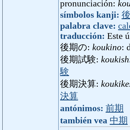
pronunciación:
kou
símbolos kanji:
palabra clave:
cal
traducción:
Este ú
後期の:
koukino
: 
後期試験:
koukish
験
後期決算:
koukike
決算
antónimos:
前期
también vea
中期