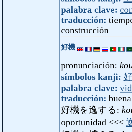
palabra clave:
con
traducción:
tiempo
construcción
好機
pronunciación:
kou
símbolos kanji:
palabra clave:
vi
traducción:
buena
好機を逸する:
ko
oportunidad <<<