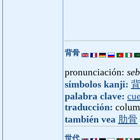
背骨
pronunciación:
se
símbolos kanji:
palabra clave:
cu
traducción:
colum
también vea
肋骨
世代