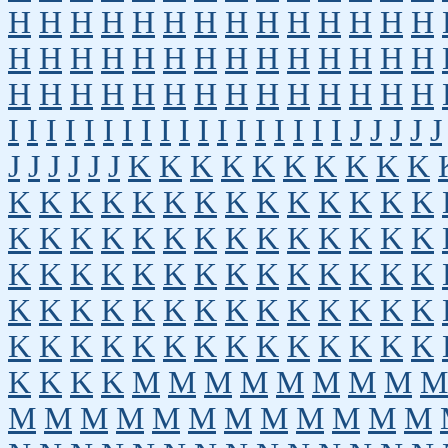
H
H
H
H
H
H
H
H
H
H
H
H
H
H
H
H
H
H
H
H
H
H
H
H
H
H
H
H
H
H
H
H
H
H
H
H
H
H
H
H
H
H
I
I
I
I
I
I
I
I
I
I
I
I
I
I
I
I
I
I
J
J
J
J
J
J
J
J
J
J
J
K
K
K
K
K
K
K
K
K
K
K
K
K
K
K
K
K
K
K
K
K
K
K
K
K
K
K
K
K
K
K
K
K
K
K
K
K
K
K
K
K
K
K
K
K
K
K
K
K
K
K
K
K
K
K
K
K
K
K
K
K
K
K
K
K
K
K
K
K
K
K
K
K
K
K
K
K
K
K
K
K
K
K
K
M
M
M
M
M
M
M
M
M
M
M
M
M
M
M
M
M
M
M
M
M