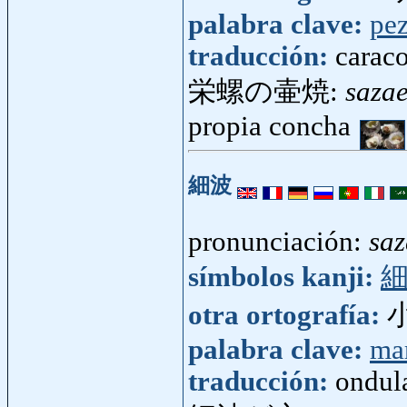
palabra clave:
pe
traducción:
caraco
栄螺の壷焼:
saza
propia concha
細波
pronunciación:
sa
símbolos kanji:
otra ortografía:
palabra clave:
ma
traducción:
ondula