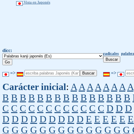
Vista en Japonés
dicc:
radicales
palabra
=>
=>
Carácter inicial
:
A
A
A
A
A
A
A
A
B
B
B
B
B
B
B
B
B
B
B
B
B
B
B
C
C
C
C
C
C
C
C
C
C
C
C
D
D
D
D
D
D
D
D
D
D
D
D
E
E
E
E
E
E
G
G
G
G
G
G
G
G
G
G
G
G
G
G