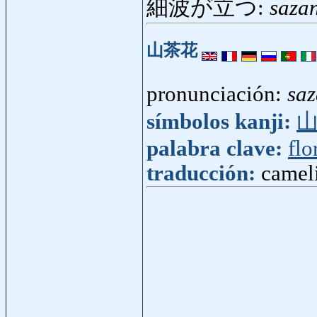
細波が立つ:
saza
山茶花
pronunciación:
sa
símbolos kanji:
palabra clave:
flo
traducción:
cameli