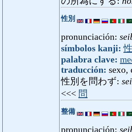
の所為にする:
no
性別
pronunciación:
sei
símbolos kanji:
palabra clave:
me
traducción:
sexo, 
性別を問わず:
se
<<<
問
整備
pronunciación:
sei