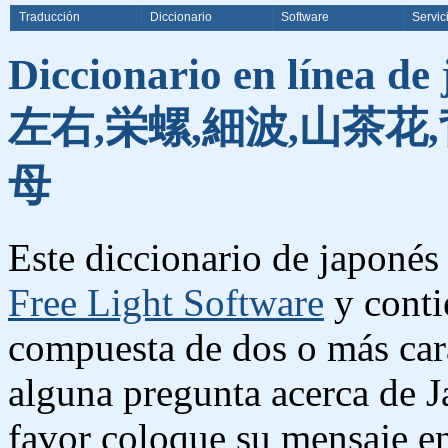
Traducción
Diccionario
Software
Servic
Diccionario en línea de
左右,栄螺,細波,山茶花,
母
Este diccionario de japonés 
Free Light Software
y conti
compuesta de dos o más cara
alguna pregunta acerca de J
favor coloque su mensaje e