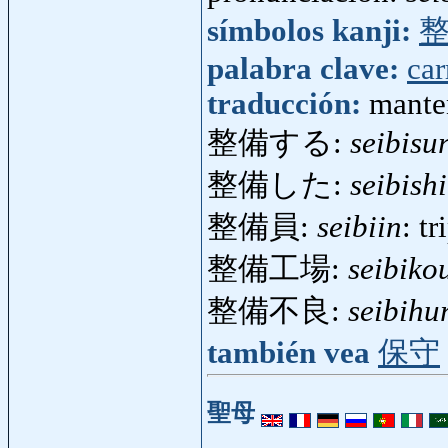
símbolos kanji:
palabra clave:
car
traducción:
mante
整備する:
seibisu
整備した:
seibishi
整備員:
seibiin
: t
整備工場:
seibiko
整備不良:
seibihu
también vea
保守
聖母