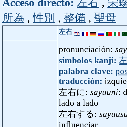
Acceso directo:
左右
,
栄
所為
,
性別
,
整備
,
聖母
左右
pronunciación:
sa
símbolos kanji:
palabra clave:
pos
traducción:
izquie
左右に:
sayuuni
: 
lado a lado
左右する:
sayuus
influenciar