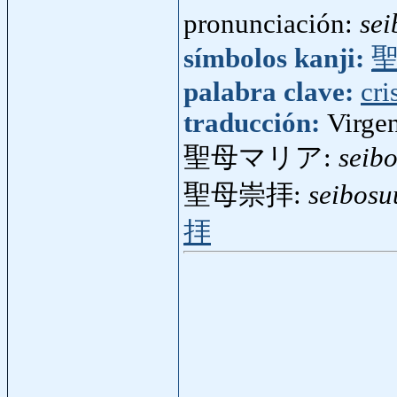
pronunciación:
sei
símbolos kanji:
palabra clave:
cri
traducción:
Virge
聖母マリア:
seib
聖母崇拝:
seibosu
拝