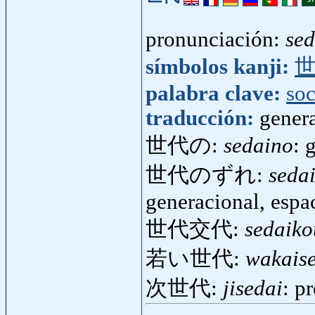
pronunciación:
sed
símbolos kanji:
palabra clave:
so
traducción:
gener
世代の:
sedaino
: 
世代のずれ:
seda
generacional, espa
世代交代:
sedaiko
若い世代:
wakais
次世代:
jisedai
: p