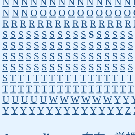
N
N
N
N
N
N
N
N
N
N
N
N
N
N
N
N
N
O
O
O
O
O
O
O
O
O
O
O
R
R
R
R
R
R
R
R
R
R
R
R
R
R
R
S
S
S
S
S
S
S
S
S
S
S
S
S
S
S
S
S
S
S
S
S
S
S
S
S
S
S
S
S
S
S
S
S
S
S
S
S
S
S
S
S
S
S
S
S
S
S
S
S
S
S
S
S
S
S
S
S
S
S
S
S
S
S
S
S
S
S
S
S
T
T
T
T
T
T
T
T
T
T
T
T
T
T
T
T
T
T
T
T
T
T
T
T
T
T
T
T
T
T
T
T
T
U
U
U
U
U
W
W
W
W
W
W
Y
Y
Y
Y
Y
Y
Y
Y
Y
Y
Y
Y
Y
Y
Y
Y
Z