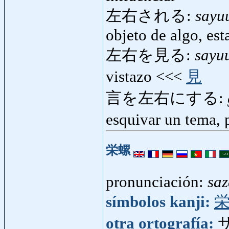
左右される:
sayu
objeto de algo, es
左右を見る:
sayu
vistazo <<<
見
言を左右にする:
esquivar un tema, 
栄螺
pronunciación:
saz
símbolos kanji:
otra ortografía: