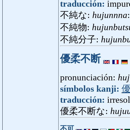
traducción:
impur
不純な:
hujunnna
不純物:
hujunbuts
不純分子:
hujunb
優柔不断
pronunciación:
hu
símbolos kanji:
traducción:
irreso
優柔不断な:
huju
不可