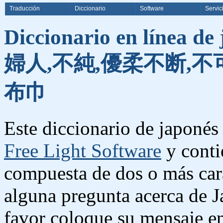
Traducción
Diccionario
Software
Servic
Diccionario en línea de
婦人,不純,優柔不断,不可
布巾
Este diccionario de japonés 
Free Light Software
y conti
compuesta de dos o más cara
alguna pregunta acerca de J
favor coloque su mensaje e