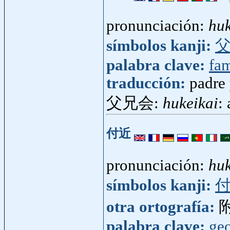
pronunciación:
huk
símbolos kanji:
palabra clave:
fam
traducción:
padre
父兄会:
hukeikai
:
付近
pronunciación:
hu
símbolos kanji:
otra ortografía:
palabra clave:
geo