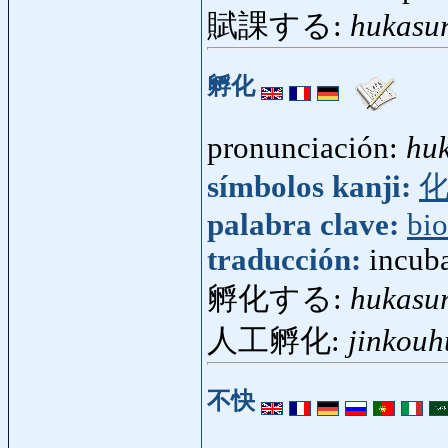
賦課する:
hukasu
孵化
pronunciación:
hu
símbolos kanji:
palabra clave:
bio
traducción:
incub
孵化する:
hukasu
人工孵化:
jinkouh
不快