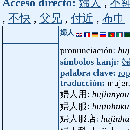
Acceso directo:
婦人
,
不
,
不快
,
父兄
,
付近
,
布巾
婦人
pronunciación:
huj
símbolos kanji:
palabra clave:
ro
traducción:
mujer,
婦人用:
hujinnyou
婦人服:
hujinhuku
婦人服店:
hujinhu