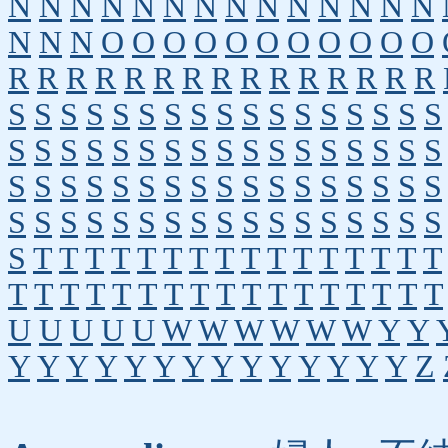
N
N
N
N
N
N
N
N
N
N
N
N
N
N
N
N
N
O
O
O
O
O
O
O
O
O
O
O
R
R
R
R
R
R
R
R
R
R
R
R
R
R
R
S
S
S
S
S
S
S
S
S
S
S
S
S
S
S
S
S
S
S
S
S
S
S
S
S
S
S
S
S
S
S
S
S
S
S
S
S
S
S
S
S
S
S
S
S
S
S
S
S
S
S
S
S
S
S
S
S
S
S
S
S
S
S
S
S
S
S
S
S
T
T
T
T
T
T
T
T
T
T
T
T
T
T
T
T
T
T
T
T
T
T
T
T
T
T
T
T
T
T
T
T
T
U
U
U
U
U
W
W
W
W
W
W
Y
Y
Y
Y
Y
Y
Y
Y
Y
Y
Y
Y
Y
Y
Y
Y
Z