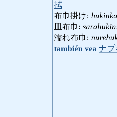
拭
布巾掛け:
hukink
皿布巾:
sarahukin
濡れ布巾:
nurehu
también vea
ナプ