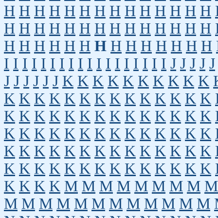
H
H
H
H
H
H
H
H
H
H
H
H
H
H
H
H
H
H
H
H
H
H
H
H
H
H
H
H
H
H
H
H
H
H
H
H
H
H
H
H
H
H
I
I
I
I
I
I
I
I
I
I
I
I
I
I
I
I
I
I
J
J
J
J
J
J
J
J
J
J
J
K
K
K
K
K
K
K
K
K
K
K
K
K
K
K
K
K
K
K
K
K
K
K
K
K
K
K
K
K
K
K
K
K
K
K
K
K
K
K
K
K
K
K
K
K
K
K
K
K
K
K
K
K
K
K
K
K
K
K
K
K
K
K
K
K
K
K
K
K
K
K
K
K
K
K
K
K
K
K
K
K
K
K
K
M
M
M
M
M
M
M
M
M
M
M
M
M
M
M
M
M
M
M
M
M