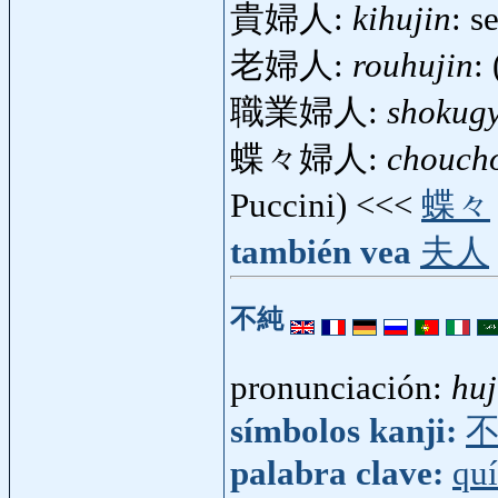
貴婦人:
kihujin
: s
老婦人:
rouhujin
:
職業婦人:
shokug
蝶々婦人:
chouch
Puccini) <<<
蝶々
también vea
夫人
不純
pronunciación:
hu
símbolos kanji:
palabra clave:
qu