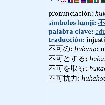
pronunciación:
hu
símbolos kanji:
palabra clave:
ed
traducción:
injust
不可の:
hukano
: 
不可とする:
huka
不可を取る:
huka
不可抗力:
hukako