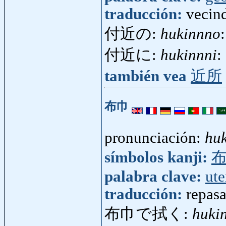
traducción:
vecin
付近の:
hukinnno
付近に:
hukinnni
:
también vea
近所
布巾
pronunciación:
hu
símbolos kanji:
palabra clave:
ute
traducción:
repas
布巾で拭く:
huki