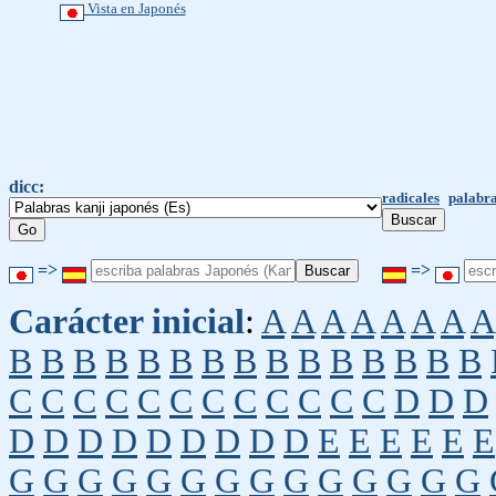
Vista en Japonés
dicc:
radicales
palabra
=>
=>
Carácter inicial
:
A
A
A
A
A
A
A
A
B
B
B
B
B
B
B
B
B
B
B
B
B
B
B
C
C
C
C
C
C
C
C
C
C
C
C
D
D
D
D
D
D
D
D
D
D
D
D
E
E
E
E
E
E
G
G
G
G
G
G
G
G
G
G
G
G
G
G