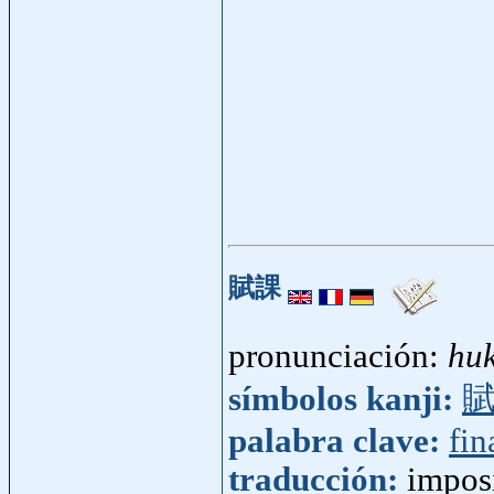
賦課
pronunciación:
hu
símbolos kanji:
palabra clave:
fin
traducción:
impos