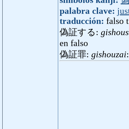
símbolos kanji:
palabra clave:
jus
traducción:
falso 
偽証する:
gishou
en falso
偽証罪:
gishouzai