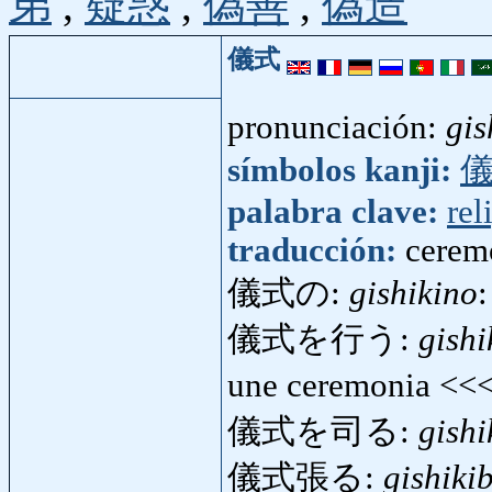
弟
,
疑惑
,
偽善
,
偽造
儀式
pronunciación:
gis
símbolos kanji:
palabra clave:
rel
traducción:
ceremo
儀式の:
gishikino
:
儀式を行う:
gish
une ceremonia <<
儀式を司る:
gish
儀式張る:
gishiki