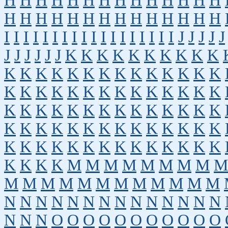
H
H
H
H
H
H
H
H
H
H
H
H
H
H
H
H
H
H
H
H
H
H
H
H
H
H
H
H
I
I
I
I
I
I
I
I
I
I
I
I
I
I
I
I
I
I
J
J
J
J
J
J
J
J
J
J
J
K
K
K
K
K
K
K
K
K
K
K
K
K
K
K
K
K
K
K
K
K
K
K
K
K
K
K
K
K
K
K
K
K
K
K
K
K
K
K
K
K
K
K
K
K
K
K
K
K
K
K
K
K
K
K
K
K
K
K
K
K
K
K
K
K
K
K
K
K
K
K
K
K
K
K
K
K
K
K
K
K
K
K
K
M
M
M
M
M
M
M
M
M
M
M
M
M
M
M
M
M
M
M
M
M
N
N
N
N
N
N
N
N
N
N
N
N
N
N
N
N
N
O
O
O
O
O
O
O
O
O
O
O