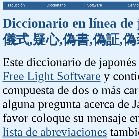
Traducción
Diccionario
Software
Servic
Diccionario en línea de
儀式,疑心,偽書,偽証,偽
Este diccionario de japonés 
Free Light Software
y conti
compuesta de dos o más cara
alguna pregunta acerca de J
favor coloque su mensaje e
lista de abreviaciones
tambié