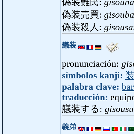
偽装難民:
gisoun
偽装売買:
gisouba
偽装殺人:
gisousa
艤装
pronunciación:
gis
símbolos kanji:
palabra clave:
ba
traducción:
equip
艤装する:
gisousu
義弟