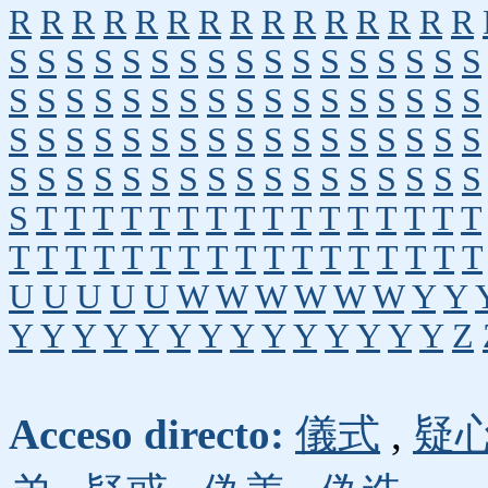
R
R
R
R
R
R
R
R
R
R
R
R
R
R
R
S
S
S
S
S
S
S
S
S
S
S
S
S
S
S
S
S
S
S
S
S
S
S
S
S
S
S
S
S
S
S
S
S
S
S
S
S
S
S
S
S
S
S
S
S
S
S
S
S
S
S
S
S
S
S
S
S
S
S
S
S
S
S
S
S
S
S
S
S
T
T
T
T
T
T
T
T
T
T
T
T
T
T
T
T
T
T
T
T
T
T
T
T
T
T
T
T
T
T
T
T
T
U
U
U
U
U
W
W
W
W
W
W
Y
Y
Y
Y
Y
Y
Y
Y
Y
Y
Y
Y
Y
Y
Y
Y
Z
Acceso directo:
儀式
,
疑