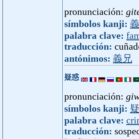
pronunciación:
git
símbolos kanji:
palabra clave:
fam
traducción:
cuñad
antónimos:
義兄
疑惑
pronunciación:
gi
símbolos kanji:
palabra clave:
cr
traducción:
sospe