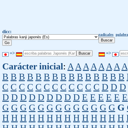
dicc:
radicales
palabra
=>
=>
Carácter inicial
:
A
A
A
A
A
A
A
A
B
B
B
B
B
B
B
B
B
B
B
B
B
B
B
C
C
C
C
C
C
C
C
C
C
C
C
D
D
D
D
D
D
D
D
D
D
D
D
E
E
E
E
E
E
G
G
G
G
G
G
G
G
G
G
G
G
G
G
H
H
H
H
H
H
H
H
H
H
H
H
H
H