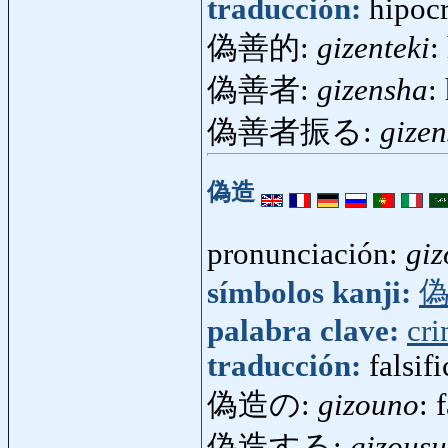
traducción:
hipocr
偽善的:
gizenteki
:
偽善者:
gizensha
:
偽善者振る:
gize
偽造
pronunciación:
giz
símbolos kanji:
palabra clave:
cr
traducción:
falsif
偽造の:
gizouno
: 
偽造する:
gizousu