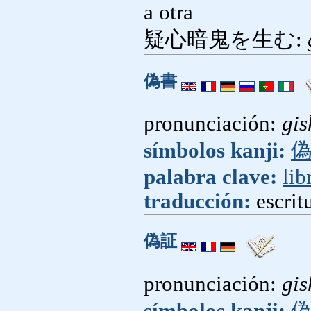
a otra
疑心暗鬼を生む:
偽書
pronunciación:
gis
símbolos kanji:
palabra clave:
lib
traducción:
escrit
偽証
pronunciación:
gi