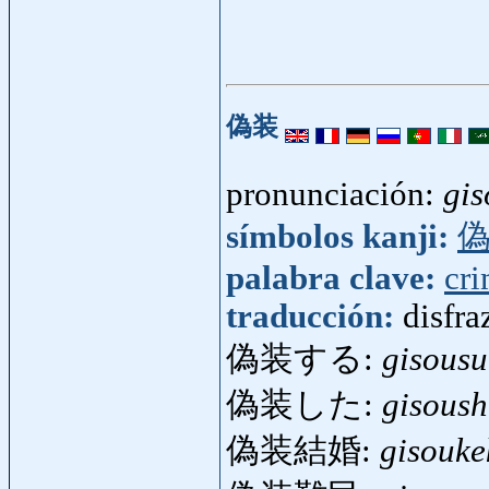
偽装
pronunciación:
gis
símbolos kanji:
palabra clave:
cr
traducción:
disfra
偽装する:
gisousu
偽装した:
gisoush
偽装結婚:
gisouke