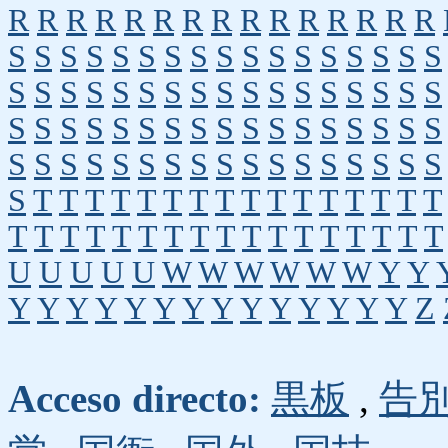
R
R
R
R
R
R
R
R
R
R
R
R
R
R
R
S
S
S
S
S
S
S
S
S
S
S
S
S
S
S
S
S
S
S
S
S
S
S
S
S
S
S
S
S
S
S
S
S
S
S
S
S
S
S
S
S
S
S
S
S
S
S
S
S
S
S
S
S
S
S
S
S
S
S
S
S
S
S
S
S
S
S
S
S
T
T
T
T
T
T
T
T
T
T
T
T
T
T
T
T
T
T
T
T
T
T
T
T
T
T
T
T
T
T
T
T
T
U
U
U
U
U
W
W
W
W
W
W
Y
Y
Y
Y
Y
Y
Y
Y
Y
Y
Y
Y
Y
Y
Y
Y
Z
Acceso directo:
黒板
,
告