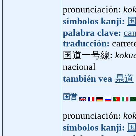
pronunciación:
ko
símbolos kanji:
palabra clave:
ca
traducción:
carret
国道一号線:
koku
nacional
también vea
県道
国営
pronunciación:
kok
símbolos kanji: