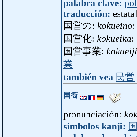
palabra clave:
pol
traducción:
estata
国営の:
kokueino
:
国営化:
kokueika
:
国営事業:
kokueij
業
también vea
民営
国衙
pronunciación:
ko
símbolos kanji: