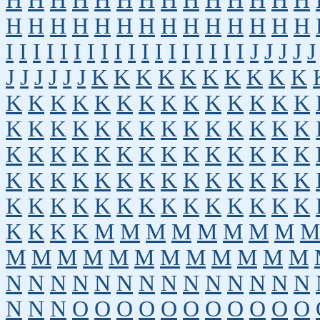
H
H
H
H
H
H
H
H
H
H
H
H
H
H
H
H
H
H
H
H
H
H
H
H
H
H
H
H
I
I
I
I
I
I
I
I
I
I
I
I
I
I
I
I
I
I
J
J
J
J
J
J
J
J
J
J
J
K
K
K
K
K
K
K
K
K
K
K
K
K
K
K
K
K
K
K
K
K
K
K
K
K
K
K
K
K
K
K
K
K
K
K
K
K
K
K
K
K
K
K
K
K
K
K
K
K
K
K
K
K
K
K
K
K
K
K
K
K
K
K
K
K
K
K
K
K
K
K
K
K
K
K
K
K
K
K
K
K
K
K
K
M
M
M
M
M
M
M
M
M
M
M
M
M
M
M
M
M
M
M
M
M
N
N
N
N
N
N
N
N
N
N
N
N
N
N
N
N
N
O
O
O
O
O
O
O
O
O
O
O