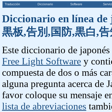
Traducción
Diccionario
Software
Servic
Diccionario en línea de
黒板,告別,国防,黒白,告
Este diccionario de japonés 
Free Light Software
y conti
compuesta de dos o más cara
alguna pregunta acerca de J
favor coloque su mensaje e
lista de abreviaciones
tambié