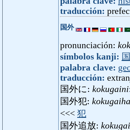
palabra clave:
his
traducción:
prefec
国外
pronunciación:
ko
símbolos kanji:
palabra clave:
geo
traducción:
extran
国外に:
kokugaini
国外犯:
kokugaih
<<<
犯
国外追放:
kokugai