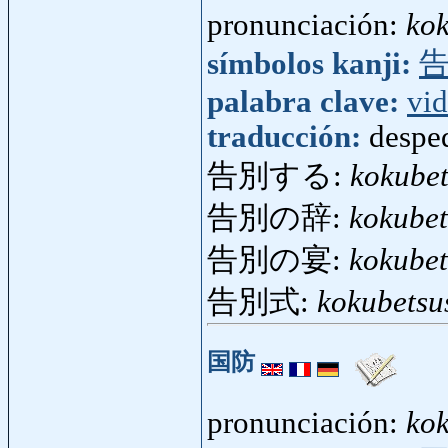
pronunciación:
ko
símbolos kanji:
palabra clave:
vi
traducción:
desped
告別する:
kokube
告別の辞:
kokubet
告別の宴:
kokube
告別式:
kokubetsu
国防
pronunciación:
ko