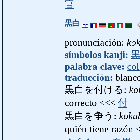
官
黒白
pronunciación:
ko
símbolos kanji:
palabra clave:
col
traducción:
blanc
黒白を付ける:
ko
correcto <<<
付
黒白を争う:
koku
quién tiene razón