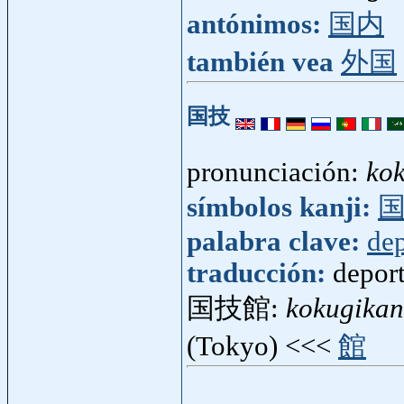
antónimos:
国内
también vea
外国
国技
pronunciación:
ko
símbolos kanji:
palabra clave:
dep
traducción:
depor
国技館:
kokugikan
(Tokyo) <<<
館