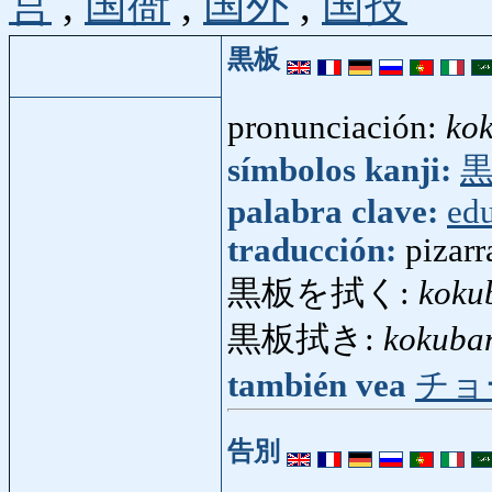
営
,
国衙
,
国外
,
国技
黒板
pronunciación:
ko
símbolos kanji:
palabra clave:
ed
traducción:
pizarr
黒板を拭く:
koku
黒板拭き:
kokuba
también vea
チョ
告別