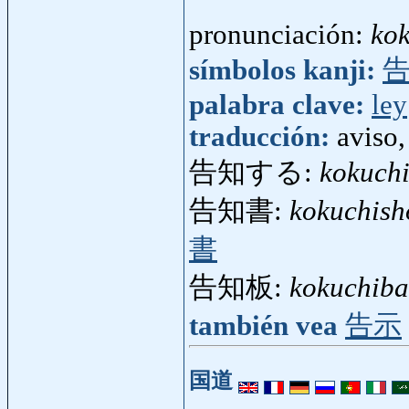
pronunciación:
ko
símbolos kanji:
palabra clave:
ley
traducción:
aviso,
告知する:
kokuch
告知書:
kokuchish
書
告知板:
kokuchib
también vea
告示
国道