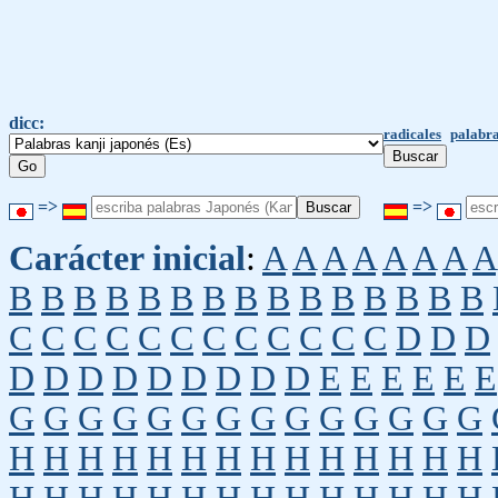
dicc:
radicales
palabra
=>
=>
Carácter inicial
:
A
A
A
A
A
A
A
A
B
B
B
B
B
B
B
B
B
B
B
B
B
B
B
C
C
C
C
C
C
C
C
C
C
C
C
D
D
D
D
D
D
D
D
D
D
D
D
E
E
E
E
E
E
G
G
G
G
G
G
G
G
G
G
G
G
G
G
H
H
H
H
H
H
H
H
H
H
H
H
H
H