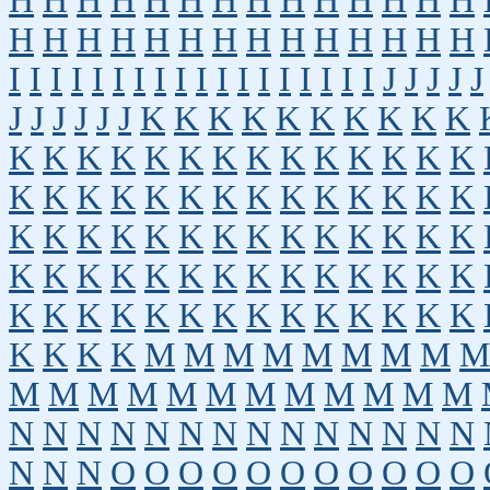
H
H
H
H
H
H
H
H
H
H
H
H
H
H
H
H
H
H
H
H
H
H
H
H
H
H
H
H
I
I
I
I
I
I
I
I
I
I
I
I
I
I
I
I
I
I
J
J
J
J
J
J
J
J
J
J
J
K
K
K
K
K
K
K
K
K
K
K
K
K
K
K
K
K
K
K
K
K
K
K
K
K
K
K
K
K
K
K
K
K
K
K
K
K
K
K
K
K
K
K
K
K
K
K
K
K
K
K
K
K
K
K
K
K
K
K
K
K
K
K
K
K
K
K
K
K
K
K
K
K
K
K
K
K
K
K
K
K
K
K
K
M
M
M
M
M
M
M
M
M
M
M
M
M
M
M
M
M
M
M
M
M
N
N
N
N
N
N
N
N
N
N
N
N
N
N
N
N
N
O
O
O
O
O
O
O
O
O
O
O