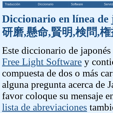
Traducción
Diccionario
Software
Servic
Diccionario en línea de
研磨,懸命,賢明,検問,権
Este diccionario de japonés 
Free Light Software
y conti
compuesta de dos o más cara
alguna pregunta acerca de J
favor coloque su mensaje e
lista de abreviaciones
tambié