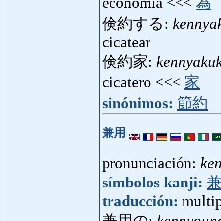
economía <<<
為
倹約する:
kennya
cicatear
倹約家:
kennyaku
cicatero <<<
家
sinónimos:
節約
兼用
pronunciación:
ke
símbolos kanji:
traducción:
multip
兼用の:
kennyoun