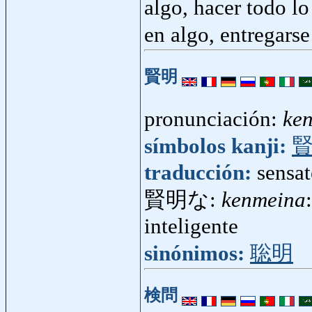
algo, hacer todo lo
en algo, entregars
賢明
pronunciación:
ke
símbolos kanji:
traducción:
sensat
賢明な:
kenmeina
inteligente
sinónimos:
聡明
検問