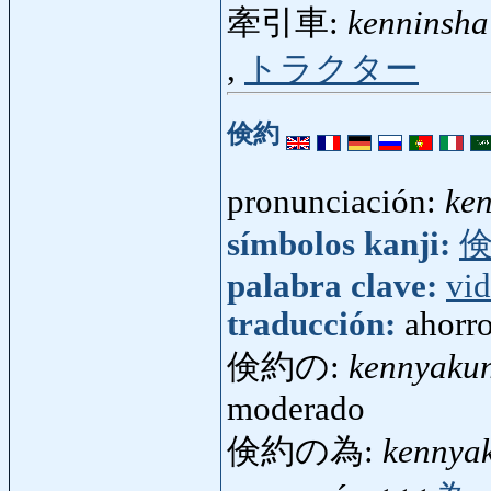
牽引車:
kenninsha
,
トラクター
倹約
pronunciación:
ke
símbolos kanji:
palabra clave:
vi
traducción:
ahorr
倹約の:
kennyaku
moderado
倹約の為:
kennya