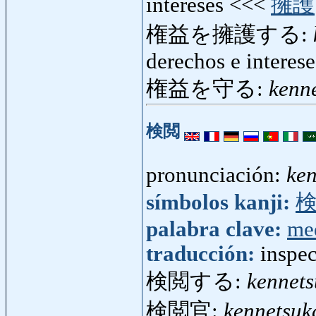
intereses <<<
擁護
権益を擁護する:
derechos e interese
権益を守る:
kenn
検閲
pronunciación:
ken
símbolos kanji:
palabra clave:
me
traducción:
inspe
検閲する:
kennets
検閲官:
kennetsuk