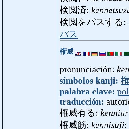
検閲済:
kennetsuz
検閲をパスする:
パス
権威
pronunciación:
ken
símbolos kanji:
palabra clave:
pol
traducción:
autori
権威有る:
kenniar
権威筋:
kennisuji
: