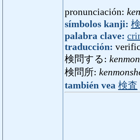
pronunciación:
ke
símbolos kanji:
palabra clave:
cr
traducción:
verifi
検問する:
kenmon
検問所:
kenmonsh
también vea
検査