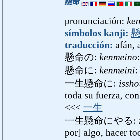
懸命
pronunciación:
ke
símbolos kanji:
traducción:
afán, 
懸命の:
kenmeino
懸命に:
kenmeini
:
一生懸命に:
issh
toda su fuerza, co
<<<
一生
一生懸命にやる:
por] algo, hacer to