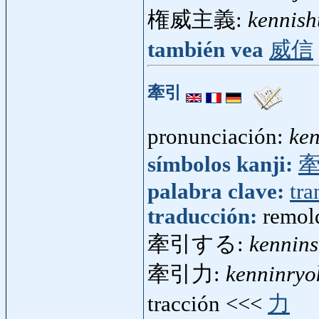
権威主義:
kennish
también vea
威信
牽引
pronunciación:
ke
símbolos kanji:
palabra clave:
tra
traducción:
remolq
牽引する:
kennin
牽引力:
kenninryo
tracción <<<
力