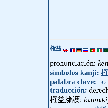
権益
pronunciación:
ken
símbolos kanji:
palabra clave:
pol
traducción:
derech
権益擁護:
kennek