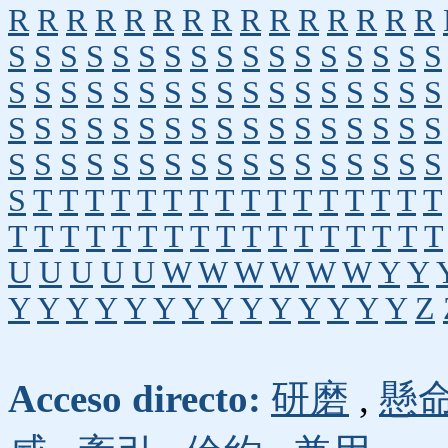
R
R
R
R
R
R
R
R
R
R
R
R
R
R
R
S
S
S
S
S
S
S
S
S
S
S
S
S
S
S
S
S
S
S
S
S
S
S
S
S
S
S
S
S
S
S
S
S
S
S
S
S
S
S
S
S
S
S
S
S
S
S
S
S
S
S
S
S
S
S
S
S
S
S
S
S
S
S
S
S
S
S
S
S
T
T
T
T
T
T
T
T
T
T
T
T
T
T
T
T
T
T
T
T
T
T
T
T
T
T
T
T
T
T
T
T
T
U
U
U
U
U
W
W
W
W
W
W
Y
Y
Y
Y
Y
Y
Y
Y
Y
Y
Y
Y
Y
Y
Y
Y
Z
Acceso directo:
研磨
,
懸