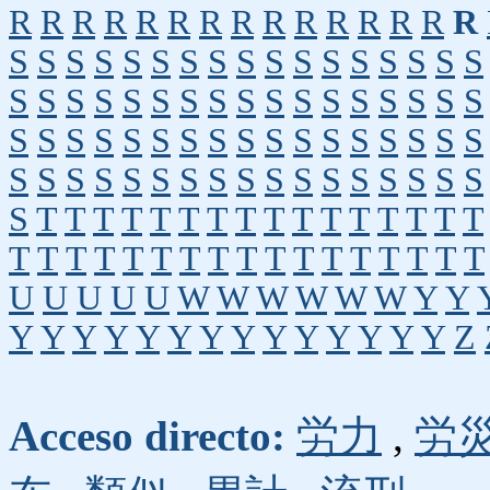
R
R
R
R
R
R
R
R
R
R
R
R
R
R
R
S
S
S
S
S
S
S
S
S
S
S
S
S
S
S
S
S
S
S
S
S
S
S
S
S
S
S
S
S
S
S
S
S
S
S
S
S
S
S
S
S
S
S
S
S
S
S
S
S
S
S
S
S
S
S
S
S
S
S
S
S
S
S
S
S
S
S
S
S
T
T
T
T
T
T
T
T
T
T
T
T
T
T
T
T
T
T
T
T
T
T
T
T
T
T
T
T
T
T
T
T
T
U
U
U
U
U
W
W
W
W
W
W
Y
Y
Y
Y
Y
Y
Y
Y
Y
Y
Y
Y
Y
Y
Y
Y
Z
Acceso directo:
労力
,
労