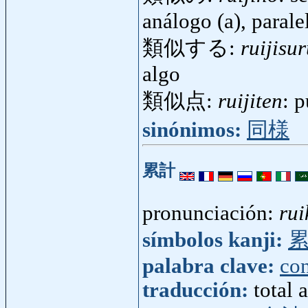
análogo (a), parale
類似する:
ruijisu
algo
類似点:
ruijiten
: 
sinónimos:
同様
累計
pronunciación:
rui
símbolos kanji:
palabra clave:
con
traducción:
total