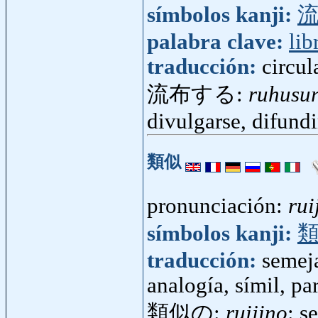
símbolos kanji:
palabra clave:
lib
traducción:
circul
流布する:
ruhusu
divulgarse, difundi
類似
pronunciación:
rui
símbolos kanji:
traducción:
semeja
analogía, símil, pa
類似の:
ruijino
: s