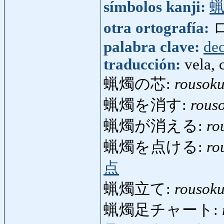
símbolos kanji:
otra ortografía:
palabra clave:
de
traducción:
vela, 
蝋燭の芯:
rousok
蝋燭を消す:
rous
蝋燭が消える:
ro
蝋燭を点ける:
ro
点
蝋燭立て:
rousoku
蝋燭足チャート: