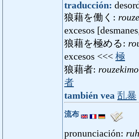
traducción:
desord
狼藉を働く:
rouz
excesos [desmanes,
狼藉を極める:
ro
excesos <<<
極
狼藉者:
rouzekim
者
también vea
乱暴
流布
pronunciación:
ru