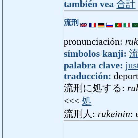
también vea
合計
流刑
pronunciación:
ruk
símbolos kanji:
palabra clave:
jus
traducción:
deport
流刑に処する:
ru
<<<
処
流刑人:
rukeinin
: