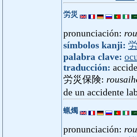
労災
pronunciación:
rou
símbolos kanji:
palabra clave:
oc
traducción:
accide
労災保険:
rousaih
de un accidente la
蝋燭
pronunciación:
ro