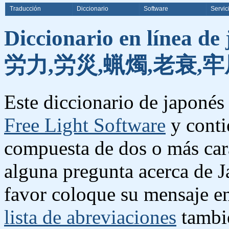
Traducción
Diccionario
Software
Servic
Diccionario en línea de
労力,労災,蝋燭,老衰,牢
Este diccionario de japonés 
Free Light Software
y conti
compuesta de dos o más cara
alguna pregunta acerca de J
favor coloque su mensaje e
lista de abreviaciones
tambié