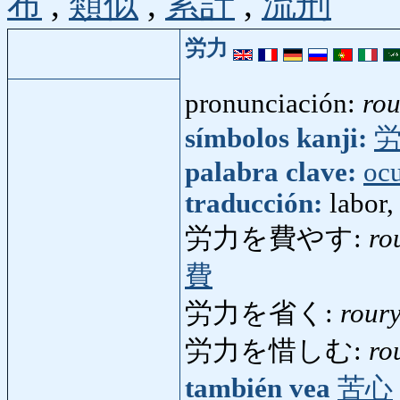
布
,
類似
,
累計
,
流刑
労力
pronunciación:
ro
símbolos kanji:
palabra clave:
oc
traducción:
labor,
労力を費やす:
ro
費
労力を省く:
rour
労力を惜しむ:
ro
también vea
苦心