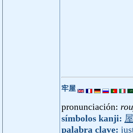
牢屋
pronunciación:
ro
símbolos kanji:
palabra clave:
jus