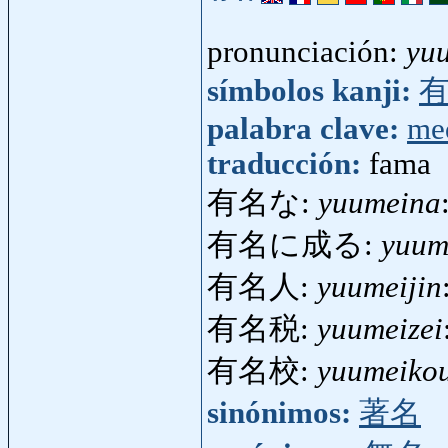
pronunciación:
yu
símbolos kanji:
palabra clave:
me
traducción:
fama
有名な:
yuumeina
有名に成る:
yuum
有名人:
yuumeijin
有名税:
yuumeizei
有名校:
yuumeiko
sinónimos:
著名