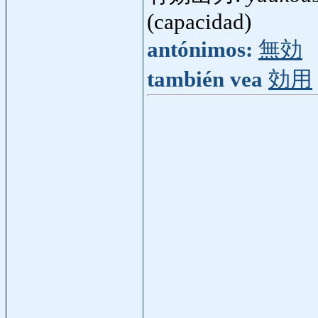
(capacidad)
antónimos:
無効
también vea
効用