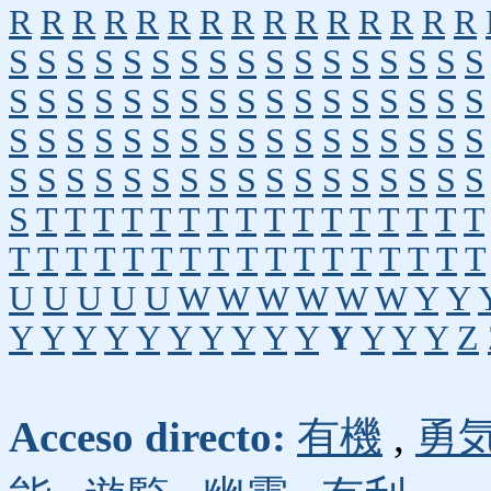
R
R
R
R
R
R
R
R
R
R
R
R
R
R
R
S
S
S
S
S
S
S
S
S
S
S
S
S
S
S
S
S
S
S
S
S
S
S
S
S
S
S
S
S
S
S
S
S
S
S
S
S
S
S
S
S
S
S
S
S
S
S
S
S
S
S
S
S
S
S
S
S
S
S
S
S
S
S
S
S
S
S
S
S
T
T
T
T
T
T
T
T
T
T
T
T
T
T
T
T
T
T
T
T
T
T
T
T
T
T
T
T
T
T
T
T
T
U
U
U
U
U
W
W
W
W
W
W
Y
Y
Y
Y
Y
Y
Y
Y
Y
Y
Y
Y
Y
Y
Y
Y
Z
Acceso directo:
有機
,
勇