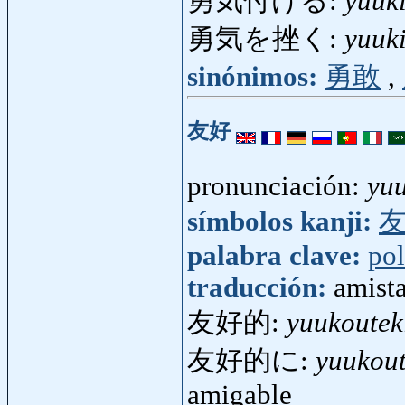
勇気付ける:
yuuk
勇気を挫く:
yuuk
sinónimos:
勇敢
,
友好
pronunciación:
yu
símbolos kanji:
palabra clave:
pol
traducción:
amist
友好的:
yuukoutek
友好的に:
yuukout
amigable