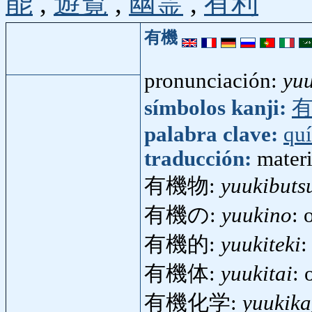
能
,
遊覧
,
幽霊
,
有利
有機
pronunciación:
yuu
símbolos kanji:
palabra clave:
qu
traducción:
materi
有機物:
yuukibuts
有機の:
yuukino
: 
有機的:
yuukiteki
:
有機体:
yuukitai
:
有機化学:
yuukik