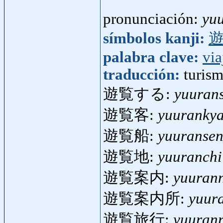
pronunciación:
yu
símbolos kanji:
palabra clave:
via
traducción:
turis
遊覧する:
yuuran
遊覧客:
yuuranky
遊覧船:
yuuranse
遊覧地:
yuuranchi
遊覧案内:
yuuran
遊覧案内所:
yuur
遊覧旅行:
yuuran