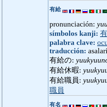
有給
pronunciación:
yu
símbolos kanji:
palabra clave:
oc
traducción:
asalar
有給の:
yuukyuun
有給休暇:
yuukyu
有給職員:
yuukyu
職員
有名