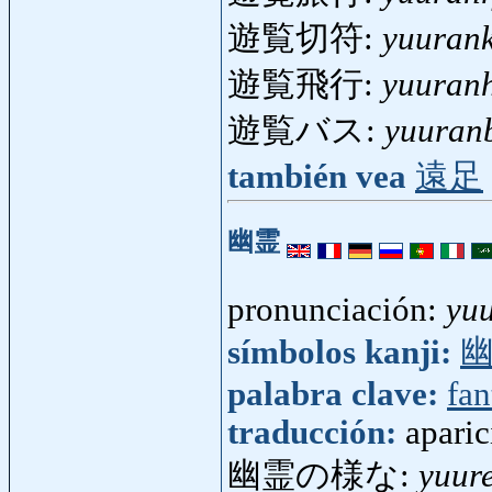
遊覧切符:
yuuran
遊覧飛行:
yuuran
遊覧バス:
yuuran
también vea
遠足
幽霊
pronunciación:
yuu
símbolos kanji:
palabra clave:
fan
traducción:
aparic
幽霊の様な:
yuur