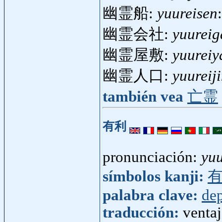
幽霊船:
yuureisen
幽霊会社:
yuureig
幽霊屋敷:
yuureiy
幽霊人口:
yuureij
también vea
亡霊
有利
pronunciación:
yuu
símbolos kanji:
palabra clave:
dep
traducción:
ventaj