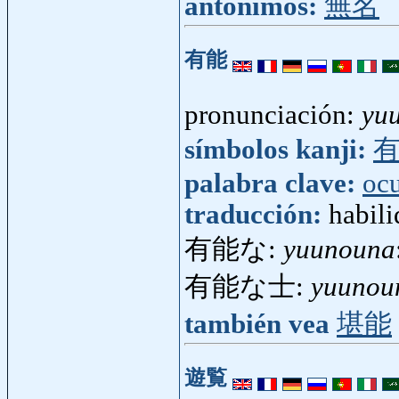
antónimos:
無名
有能
pronunciación:
yu
símbolos kanji:
palabra clave:
oc
traducción:
habili
有能な:
yuunouna
有能な士:
yuunou
también vea
堪能
遊覧