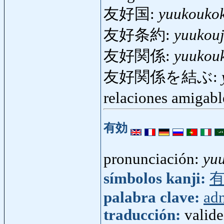
友好国:
yuukouko
友好条約:
yuukou
友好関係:
yuukou
友好関係を結ぶ:
relaciones amigab
有効
pronunciación:
yu
símbolos kanji:
palabra clave:
adm
traducción:
valide