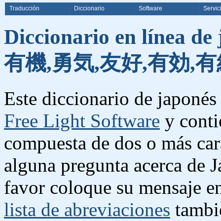
Traducción
Diccionario
Software
Servic
Diccionario en línea de
有機,勇気,友好,有効,有
Este diccionario de japonés 
Free Light Software
y conti
compuesta de dos o más cara
alguna pregunta acerca de J
favor coloque su mensaje e
lista de abreviaciones
tambié