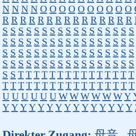
N
N
N
N
O
O
O
O
O
O
O
O
O
O
R
R
R
R
R
R
R
R
R
R
R
R
R
R
R
S
S
S
S
S
S
S
S
S
S
S
S
S
S
S
S
S
S
S
S
S
S
S
S
S
S
S
S
S
S
S
S
S
S
S
S
S
S
S
S
S
S
S
S
S
S
S
S
S
S
S
S
S
S
S
S
S
S
S
S
S
S
S
S
S
S
S
S
S
S
T
T
T
T
T
T
T
T
T
T
T
T
T
T
T
T
T
T
T
T
T
T
T
T
T
T
T
T
T
T
T
T
U
U
U
U
U
U
W
W
W
W
W
W
Y
Y
Y
Y
Y
Y
Y
Y
Y
Y
Y
Y
Y
Y
Y
Y
Direkter Zugang:
母音
,