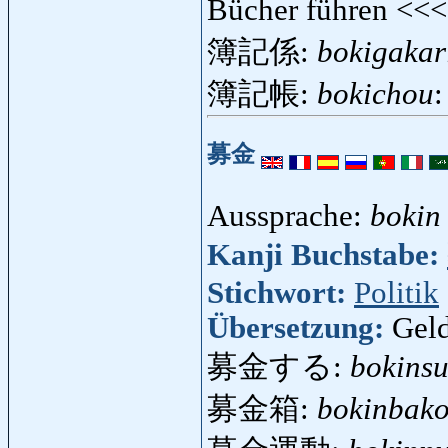
Bücher führen <<
簿記係:
bokigakar
簿記帳:
bokichou
募金
Aussprache:
bokin
Kanji Buchstabe:
Stichwort:
Politik
Übersetzung:
Gel
募金する:
bokins
募金箱:
bokinbak