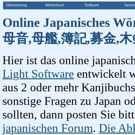
Übersetzung
Wörterbuch
Software
Servic
Online Japanisches Wö
母音,母艦,簿記,募金,木
Hier ist das online japanis
Light Software
entwickelt w
aus 2 oder mehr Kanjibuchst
sonstige Fragen zu Japan o
sollten, dann posten Sie bi
japanischen Forum
.
Die Abk