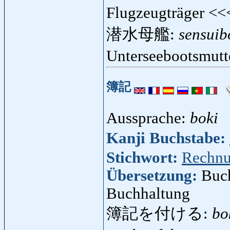
Flugzeugträger <
潜水母艦:
sensuib
Unterseebootsmutt
簿記
Aussprache:
boki
Kanji Buchstabe:
Stichwort:
Rechnu
Übersetzung:
Buch
Buchhaltung
簿記を付ける:
bo