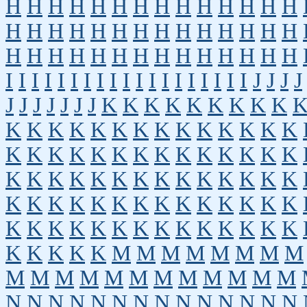
H
H
H
H
H
H
H
H
H
H
H
H
H
H
H
H
H
H
H
H
H
H
H
H
H
H
H
H
H
H
H
H
H
H
H
H
H
H
H
H
H
H
I
I
I
I
I
I
I
I
I
I
I
I
I
I
I
I
I
I
I
J
J
J
J
J
J
J
J
J
J
J
K
K
K
K
K
K
K
K
K
K
K
K
K
K
K
K
K
K
K
K
K
K
K
K
K
K
K
K
K
K
K
K
K
K
K
K
K
K
K
K
K
K
K
K
K
K
K
K
K
K
K
K
K
K
K
K
K
K
K
K
K
K
K
K
K
K
K
K
K
K
K
K
K
K
K
K
K
K
K
K
K
K
K
K
M
M
M
M
M
M
M
M
M
M
M
M
M
M
M
M
M
M
M
M
N
N
N
N
N
N
N
N
N
N
N
N
N
N