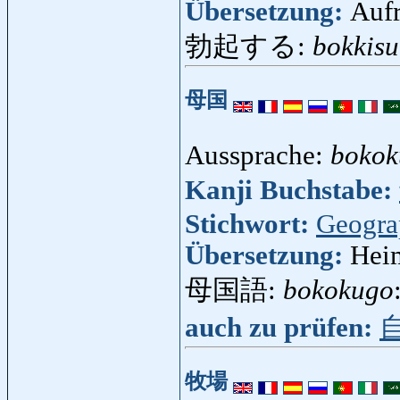
Übersetzung:
Aufr
勃起する:
bokkisu
母国
Aussprache:
bokok
Kanji Buchstabe:
Stichwort:
Geogra
Übersetzung:
Heim
母国語:
bokokugo
auch zu prüfen:
牧場