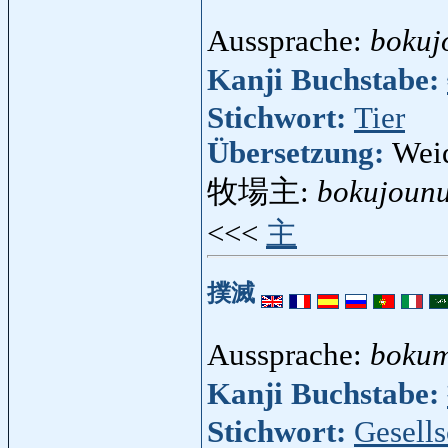
Aussprache:
bokuj
Kanji Buchstabe:
Stichwort:
Tier
Übersetzung:
Wei
牧場主:
bokujounu
<<<
主
撲滅
Aussprache:
bokum
Kanji Buchstabe:
Stichwort:
Gesells