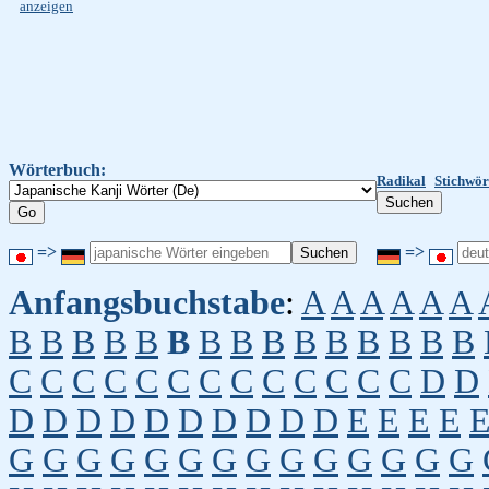
anzeigen
Wörterbuch:
Radikal
Stichwör
=>
=>
Anfangsbuchstabe
:
A
A
A
A
A
A
B
B
B
B
B
B
B
B
B
B
B
B
B
B
B
C
C
C
C
C
C
C
C
C
C
C
C
C
D
D
D
D
D
D
D
D
D
D
D
D
E
E
E
E
G
G
G
G
G
G
G
G
G
G
G
G
G
G