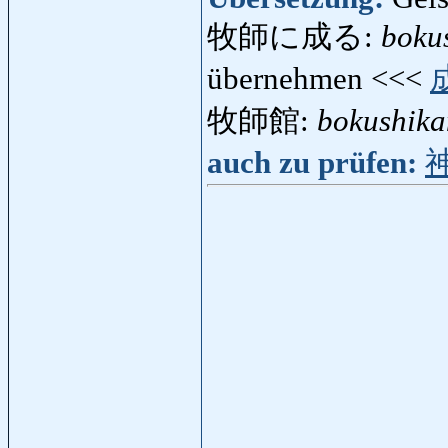
牧師に成る:
boku
übernehmen <<<
牧師館:
bokushika
auch zu prüfen: