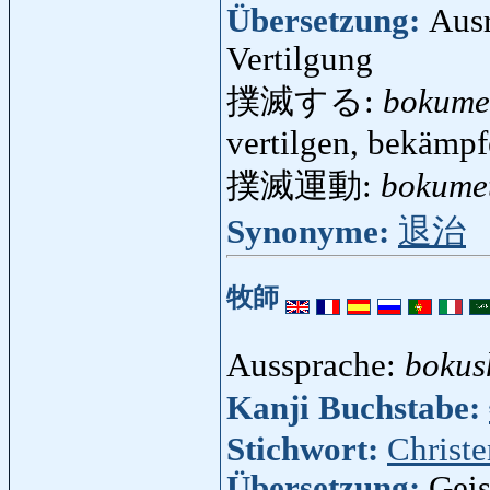
Übersetzung:
Ausr
Vertilgung
撲滅する:
bokume
vertilgen, bekämp
撲滅運動:
bokume
Synonyme:
退治
牧師
Aussprache:
bokus
Kanji Buchstabe:
Stichwort:
Christ
Übersetzung:
Geis