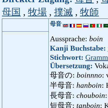
母国
,
牧場
,
撲滅
,
牧師
母音
Aussprache:
boin
Kanji Buchstabe:
Stichwort:
Gramm
Übersetzung:
Voka
母音の:
boinnno
:
半母音:
hanboin
:
長母音:
chouboin
短母音:
tanboin
: 