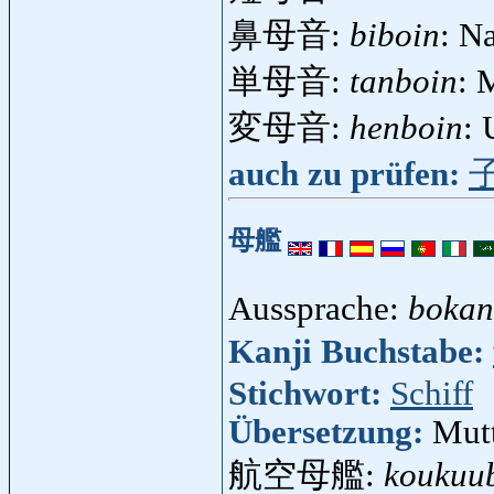
鼻母音:
biboin
: N
単母音:
tanboin
: 
変母音:
henboin
:
auch zu prüfen:
母艦
Aussprache:
bokan
Kanji Buchstabe:
Stichwort:
Schiff
Übersetzung:
Mutt
航空母艦:
koukuu