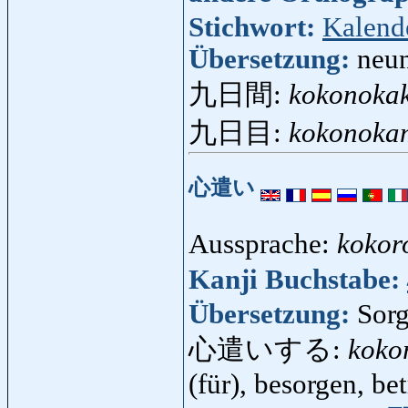
Stichwort:
Kalend
Übersetzung:
neun
九日間:
kokonoka
九日目:
kokonoka
心遣い
Aussprache:
kokor
Kanji Buchstabe:
Übersetzung:
Sor
心遣いする:
koko
(für), besorgen, b