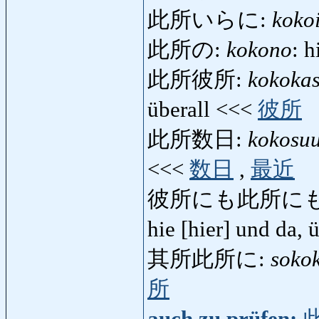
此所いらに:
koko
此所の:
kokono
: h
此所彼所:
kokokas
überall <<<
彼所
此所数日:
kokosuu
<<<
数日
,
最近
彼所にも此所にも
hie [hier] und da,
其所此所に:
soko
所
auch zu prüfen: