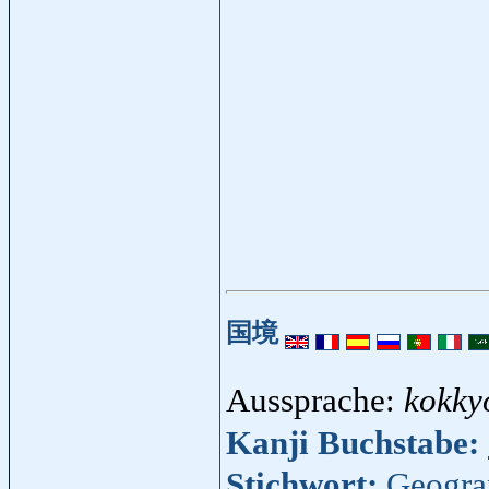
国境
Aussprache:
kokky
Kanji Buchstabe:
Stichwort:
Geogra