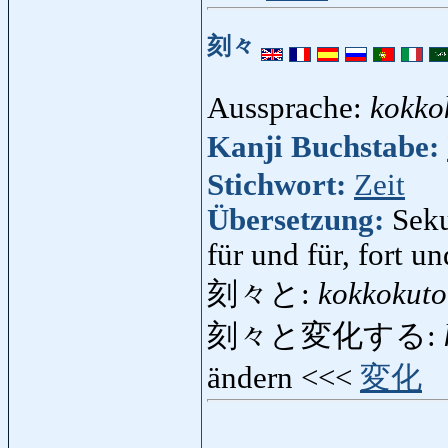
刻々
Aussprache:
kokko
Kanji Buchstabe:
Stichwort:
Zeit
Übersetzung:
Sek
für und für, fort un
刻々と:
kokkokuto
刻々と変化する:
ändern <<<
変化