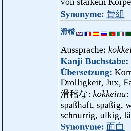
von starkem Körp
Synonyme:
骨組
滑稽
Aussprache:
kokke
Kanji Buchstabe:
Übersetzung:
Komi
Drolligkeit, Jux, F
滑稽な:
kokkeina
:
spaßhaft, spaßig, wi
schnurrig, ulkig, l
Synonyme:
面白