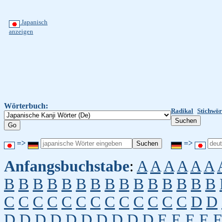
Japanisch
anzeigen
Wörterbuch:
Radikal
Stichwör
=>
=>
Anfangsbuchstabe
:
A
A
A
A
A
A
B
B
B
B
B
B
B
B
B
B
B
B
B
B
B
C
C
C
C
C
C
C
C
C
C
C
C
C
D
D
D
D
D
D
D
D
D
D
D
D
E
E
E
E