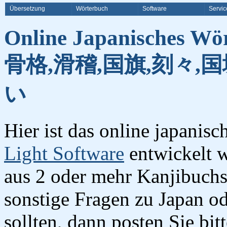
Übersetzung
Wörterbuch
Software
Servic
Online Japanisches Wö
骨格,滑稽,国旗,刻々,国
い
Hier ist das online japanis
Light Software
entwickelt w
aus 2 oder mehr Kanjibuchst
sonstige Fragen zu Japan o
sollten, dann posten Sie bi