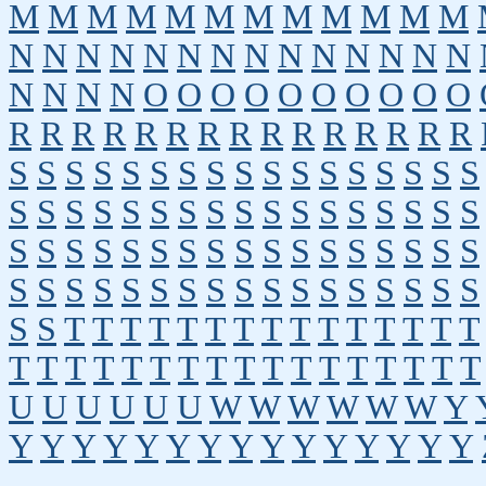
M
M
M
M
M
M
M
M
M
M
M
M
N
N
N
N
N
N
N
N
N
N
N
N
N
N
N
N
N
N
O
O
O
O
O
O
O
O
O
O
R
R
R
R
R
R
R
R
R
R
R
R
R
R
R
S
S
S
S
S
S
S
S
S
S
S
S
S
S
S
S
S
S
S
S
S
S
S
S
S
S
S
S
S
S
S
S
S
S
S
S
S
S
S
S
S
S
S
S
S
S
S
S
S
S
S
S
S
S
S
S
S
S
S
S
S
S
S
S
S
S
S
S
S
S
T
T
T
T
T
T
T
T
T
T
T
T
T
T
T
T
T
T
T
T
T
T
T
T
T
T
T
T
T
T
T
T
U
U
U
U
U
U
W
W
W
W
W
W
Y
Y
Y
Y
Y
Y
Y
Y
Y
Y
Y
Y
Y
Y
Y
Y