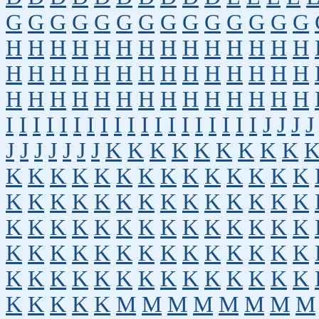
G
G
G
G
G
G
G
G
G
G
G
G
G
G
H
H
H
H
H
H
H
H
H
H
H
H
H
H
H
H
H
H
H
H
H
H
H
H
H
H
H
H
H
H
H
H
H
H
H
H
H
H
H
H
H
H
I
I
I
I
I
I
I
I
I
I
I
I
I
I
I
I
I
I
I
J
J
J
J
J
J
J
J
J
J
J
K
K
K
K
K
K
K
K
K
K
K
K
K
K
K
K
K
K
K
K
K
K
K
K
K
K
K
K
K
K
K
K
K
K
K
K
K
K
K
K
K
K
K
K
K
K
K
K
K
K
K
K
K
K
K
K
K
K
K
K
K
K
K
K
K
K
K
K
K
K
K
K
K
K
K
K
K
K
K
K
K
K
K
K
M
M
M
M
M
M
M
M