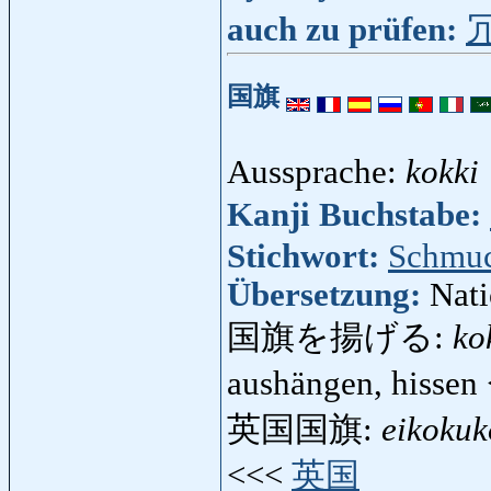
auch zu prüfen:
国旗
Aussprache:
kokki
Kanji Buchstabe:
Stichwort:
Schmu
Übersetzung:
Nati
国旗を揚げる:
ko
aushängen, hissen
英国国旗:
eikokuk
<<<
英国