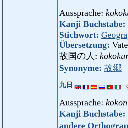
Aussprache:
kokok
Kanji Buchstabe:
Stichwort:
Geogra
Übersetzung:
Vate
故国の人:
kokoku
Synonyme:
故郷
九日
Aussprache:
kokon
Kanji Buchstabe:
andere Orthogra