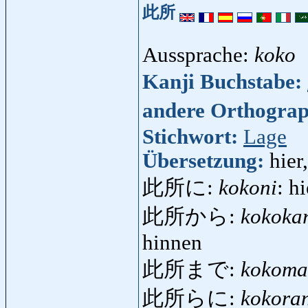
此所
Aussprache:
koko
Kanji Buchstabe:
andere Orthogra
Stichwort:
Lage
Übersetzung:
hier
此所に:
kokoni
: h
此所から:
kokoka
hinnen
此所まで:
kokoma
此所らに:
kokora