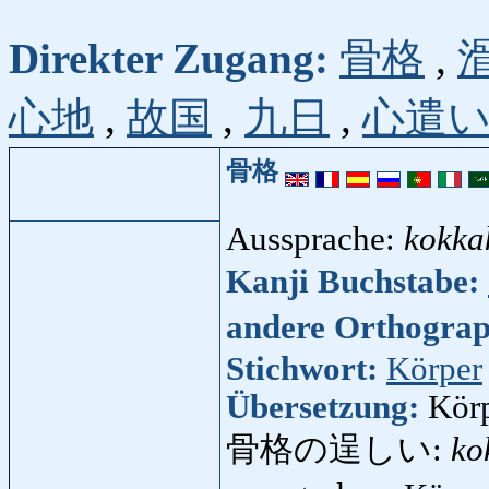
Direkter Zugang:
骨格
,
心地
,
故国
,
九日
,
心遣
骨格
Aussprache:
kokka
Kanji Buchstabe:
andere Orthogra
Stichwort:
Körper
Übersetzung:
Körp
骨格の逞しい:
ko