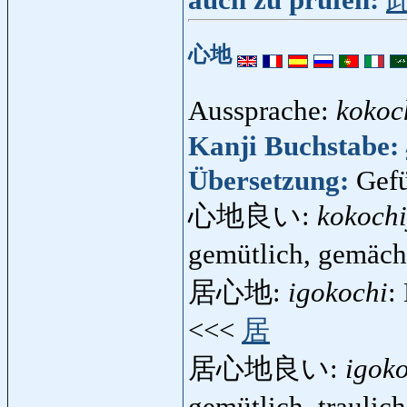
心地
Aussprache:
kokoc
Kanji Buchstabe:
Übersetzung:
Gef
心地良い:
kokochi
gemütlich, gemäc
居心地:
igokochi
:
<<<
居
居心地良い:
igoko
gemütlich, traulic