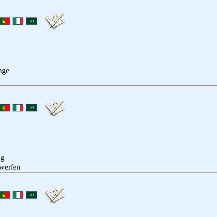
nge
ng
werfen