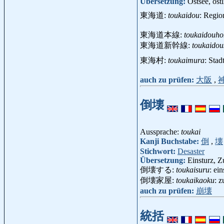
Übersetzung:
Ostsee, öst
東海道:
toukaidou
: Regio
東海道本線:
toukaidouho
東海道新幹線:
toukaidou
東海村:
toukaimura
: Sta
auch zu prüfen:
大阪
,
倒壊
Aussprache:
toukai
Kanji Buchstabe:
倒
,
壊
Stichwort:
Desaster
Übersetzung:
Einsturz, 
倒壊する:
toukaisuru
: ei
倒壊家屋:
toukaikaoku
: 
auch zu prüfen:
崩壊
統括