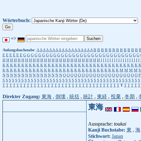
Wörterbuch:
=>
Anfangsbuchstabe
:
A
A
A
A
A
A
A
A
A
A
A
A
A
A
A
A
A
A
B
B
B
B
B
B
B
B
B
B
B
B
E
E
E
E
E
E
G
G
G
G
G
G
G
G
G
G
G
G
G
G
G
G
G
G
G
G
G
G
G
G
G
G
G
G
G
G
G
H
H
H
H
H
H
H
H
H
H
H
H
H
H
H
H
H
H
H
H
H
H
H
H
H
H
I
I
I
I
I
I
I
I
I
I
I
I
I
I
I
I
I
I
K
K
K
K
K
K
K
K
K
K
K
K
K
K
K
K
K
K
K
K
K
K
K
K
K
K
K
K
K
K
K
K
K
K
K
K
K
K
K
K
K
K
K
K
K
K
K
K
K
K
K
K
K
K
K
K
K
K
K
K
K
K
K
K
K
K
K
M
M
M
M
N
N
N
N
N
N
N
N
N
N
N
N
N
N
N
N
O
O
O
O
O
O
O
O
O
O
O
O
O
O
O
O
O
O
O
O
P
S
S
S
S
S
S
S
S
S
S
S
S
S
S
S
S
S
S
S
S
S
S
S
S
S
S
S
S
S
S
S
S
S
S
S
S
S
S
S
S
S
S
S
S
T
T
T
T
T
T
T
T
T
T
T
T
T
T
T
T
T
T
T
T
T
T
T
T
T
T
T
T
T
T
T
T
T
T
T
T
T
T
T
T
Direkter Zugang:
東海
,
倒壊
,
統括
,
統計
,
東経
,
投棄
,
冬期
,
東海
Aussprache:
toukai
Kanji Buchstabe:
東
,
海
Stichwort:
Japan