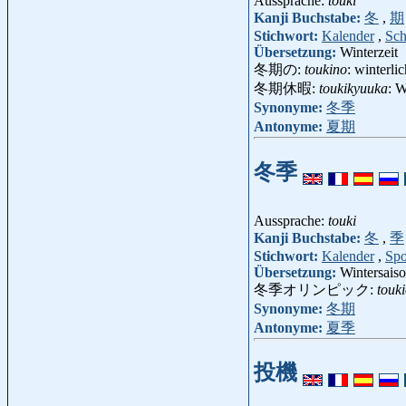
Aussprache:
touki
Kanji Buchstabe:
冬
,
期
Stichwort:
Kalender
,
Sch
Übersetzung:
Winterzeit
冬期の:
toukino
: winterli
冬期休暇:
toukikyuuka
: 
Synonyme:
冬季
Antonyme:
夏期
冬季
Aussprache:
touki
Kanji Buchstabe:
冬
,
季
Stichwort:
Kalender
,
Spo
Übersetzung:
Wintersais
冬季オリンピック:
touk
Synonyme:
冬期
Antonyme:
夏季
投機