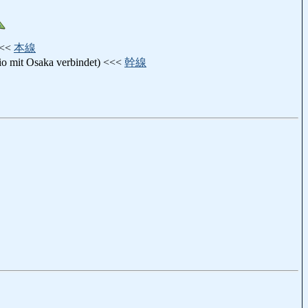
<<<
本線
io mit Osaka verbindet) <<<
幹線