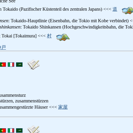
liche See
n Tokaido (Pazifischer Küstenteil des zentralen Japans) <<<
道
nsen
: Tokaido-Hauptlinie (Eisenbahn, die Tokio mit Kobe verbindet) 
shinkansen
: Tokaido Shinkansen (Hochgeschwindigkeitsbahn, die Tok
dt Tokai [Tokaimura] <<<
村
神戸
Zusammensturz
nstürzen, zusammenstürzen
zusammengestürzte Häuser <<<
家屋