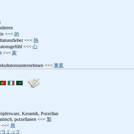
n
ulieren
ativ <<<
的
ltatonsfieber <<<
熱
tatonsgefühl <<<
心
nt <<<
家
pekultatonsunternehmen <<<
事業
öpferware, Keramik, Porzellan
ramisch, porzellanen <<<
製
r <<<
商
セラミック